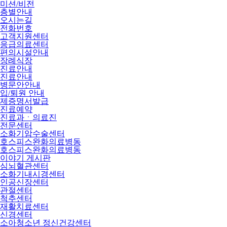
미션/비전
층별안내
오시는길
전화번호
고객지원센터
응급의료센터
편의시설안내
장례식장
진료안내
진료안내
병문안안내
입/퇴원 안내
제증명서발급
진료예약
진료과ㆍ의료진
전문센터
소화기암수술센터
호스피스완화의료병동
호스피스완화의료병동
이야기 게시판
심뇌혈관센터
소화기내시경센터
인공신장센터
관절센터
척추센터
재활치료센터
신경센터
소아청소년 정신건강센터