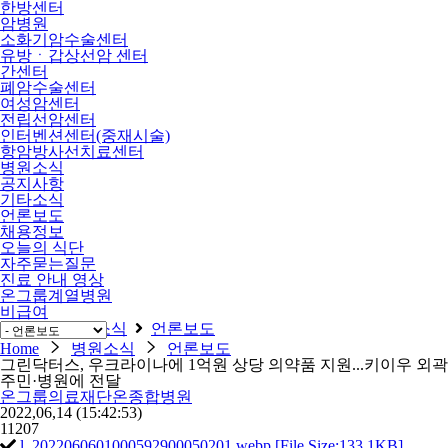
한방센터
암병원
소화기암수술센터
유방ㆍ갑상선암 센터
간센터
폐암수술센터
여성암센터
전립선암센터
인터벤션센터(중재시술)
항암방사선치료센터
병원소식
공지사항
기타소식
언론보도
채용정보
오늘의 식단
자주묻는질문
진료 안내 영상
온그룹계열병원
비급여
Home
병원소식
언론보도
Home
병원소식
언론보도
그린닥터스, 우크라이나에 1억원 상당 의약품 지원...키이우 외곽
주민·병원에 전달
온그룹의료재단온종합병원
2022,06,14
(15:42:53)
11207
l_2022060601000592900050201.webp [File Size:133.1KB]