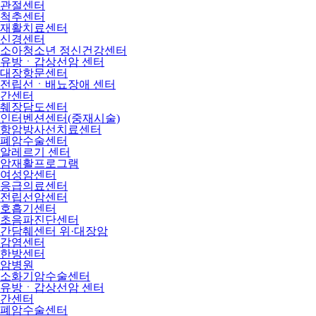
관절센터
척추센터
재활치료센터
신경센터
소아청소년 정신건강센터
유방ㆍ갑상선암 센터
대장항문센터
전립선ㆍ배뇨장애 센터
간센터
췌장담도센터
인터벤션센터(중재시술)
항암방사선치료센터
폐암수술센터
알레르기 센터
암재활프로그램
여성암센터
응급의료센터
전립선암센터
호흡기센터
초음파진단센터
간담췌센터 위·대장암
감염센터
한방센터
암병원
소화기암수술센터
유방ㆍ갑상선암 센터
간센터
폐암수술센터