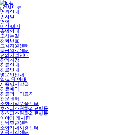
메
뉴
전체메뉴
U
건
병원안내
너
인사말
뛰
연혁
기
미션/비전
층별안내
오시는길
전화번호
고객지원센터
응급의료센터
편의시설안내
장례식장
진료안내
진료안내
병문안안내
입/퇴원 안내
제증명서발급
진료예약
진료과ㆍ의료진
전문센터
소화기암수술센터
호스피스완화의료병동
호스피스완화의료병동
이야기 게시판
심뇌혈관센터
소화기내시경센터
인공신장센터