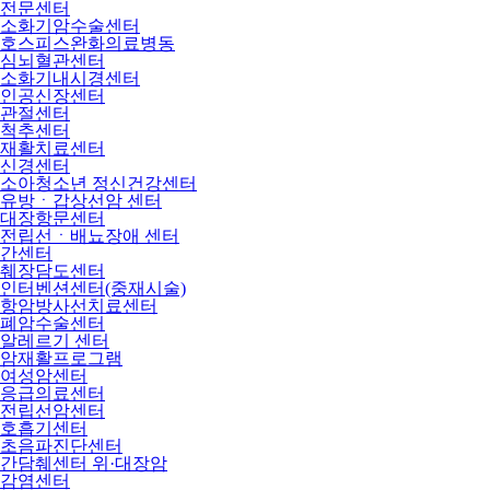
전문센터
소화기암수술센터
호스피스완화의료병동
심뇌혈관센터
소화기내시경센터
인공신장센터
관절센터
척추센터
재활치료센터
신경센터
소아청소년 정신건강센터
유방ㆍ갑상선암 센터
대장항문센터
전립선ㆍ배뇨장애 센터
간센터
췌장담도센터
인터벤션센터(중재시술)
항암방사선치료센터
폐암수술센터
알레르기 센터
암재활프로그램
여성암센터
응급의료센터
전립선암센터
호흡기센터
초음파진단센터
간담췌센터 위·대장암
감염센터