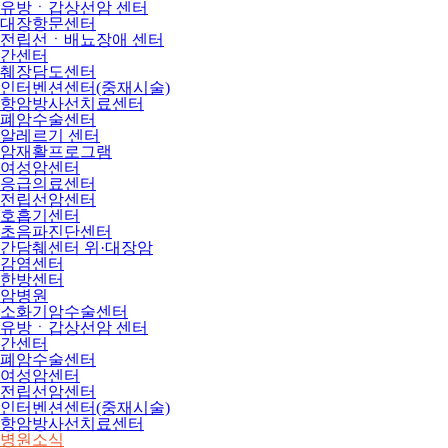
유방ㆍ갑상선암 센터
대장항문센터
전립선ㆍ배뇨장애 센터
간센터
췌장담도센터
인터벤션센터(중재시술)
항암방사선치료센터
폐암수술센터
알레르기 센터
암재활프로그램
여성암센터
응급의료센터
전립선암센터
호흡기센터
초음파진단센터
간담췌센터 위·대장암
감염센터
한방센터
암병원
소화기암수술센터
유방ㆍ갑상선암 센터
간센터
폐암수술센터
여성암센터
전립선암센터
인터벤션센터(중재시술)
항암방사선치료센터
병원소식