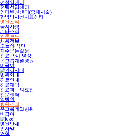
여성암센터
전립선암센터
인터벤션센터(중재시술)
항암방사선치료센터
병원소식
공지사항
기타소식
언론보도
채용정보
오늘의 식단
자주묻는질문
진료 안내 영상
온그룹계열병원
비급여
병원안내
진료안내
진료예약
진료과ㆍ의료진
전문센터
암병원
병원소식
온그룹계열병원
비급여
병원안내
인사말
연혁