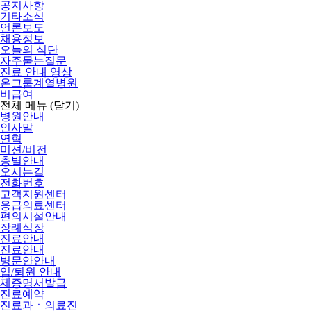
공지사항
기타소식
언론보도
채용정보
오늘의 식단
자주묻는질문
진료 안내 영상
온그룹계열병원
비급여
전체 메뉴
(닫기)
병원안내
인사말
연혁
미션/비전
층별안내
오시는길
전화번호
고객지원센터
응급의료센터
편의시설안내
장례식장
진료안내
진료안내
병문안안내
입/퇴원 안내
제증명서발급
진료예약
진료과ㆍ의료진