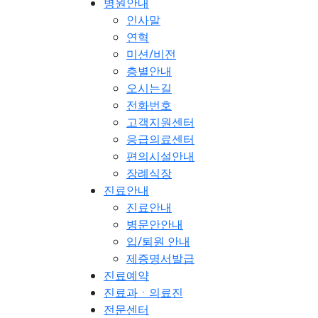
병원안내
인사말
연혁
미션/비전
층별안내
오시는길
전화번호
고객지원센터
응급의료센터
편의시설안내
장례식장
진료안내
진료안내
병문안안내
입/퇴원 안내
제증명서발급
진료예약
진료과ㆍ의료진
전문센터