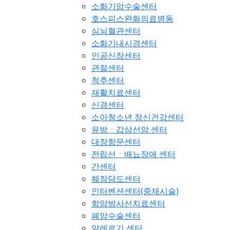
소화기암수술센터
호스피스완화의료병동
심뇌혈관센터
소화기내시경센터
인공신장센터
관절센터
척추센터
재활치료센터
신경센터
소아청소년 정신건강센터
유방ㆍ갑상선암 센터
대장항문센터
전립선ㆍ배뇨장애 센터
간센터
췌장담도센터
인터벤션센터(중재시술)
항암방사선치료센터
폐암수술센터
알레르기 센터