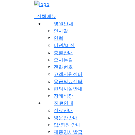
메
뉴
전체메뉴
건
병원안내
너
인사말
뛰
연혁
기
미션/비전
층별안내
오시는길
전화번호
고객지원센터
응급의료센터
편의시설안내
장례식장
진료안내
진료안내
병문안안내
입/퇴원 안내
제증명서발급