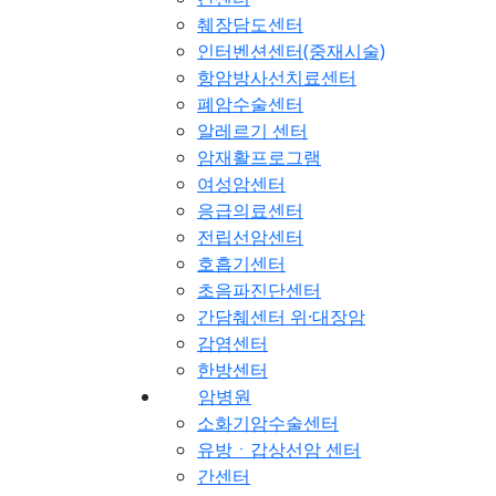
췌장담도센터
인터벤션센터(중재시술)
항암방사선치료센터
폐암수술센터
알레르기 센터
암재활프로그램
여성암센터
응급의료센터
전립선암센터
호흡기센터
초음파진단센터
간담췌센터 위·대장암
감염센터
한방센터
암병원
소화기암수술센터
유방ㆍ갑상선암 센터
간센터