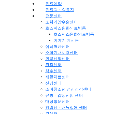
진료예약
진료과ㆍ의료진
전문센터
소화기암수술센터
호스피스완화의료병동
호스피스완화의료병동
이야기 게시판
심뇌혈관센터
소화기내시경센터
인공신장센터
관절센터
척추센터
재활치료센터
신경센터
소아청소년 정신건강센터
유방ㆍ갑상선암 센터
대장항문센터
전립선ㆍ배뇨장애 센터
간센터