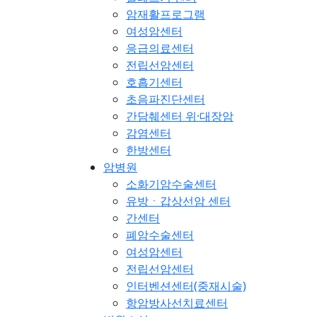
암재활프로그램
여성암센터
응급의료센터
전립선암센터
호흡기센터
초음파진단센터
간담췌센터 위·대장암
감염센터
한방센터
암병원
소화기암수술센터
유방ㆍ갑상선암 센터
간센터
폐암수술센터
여성암센터
전립선암센터
인터벤션센터(중재시술)
항암방사선치료센터