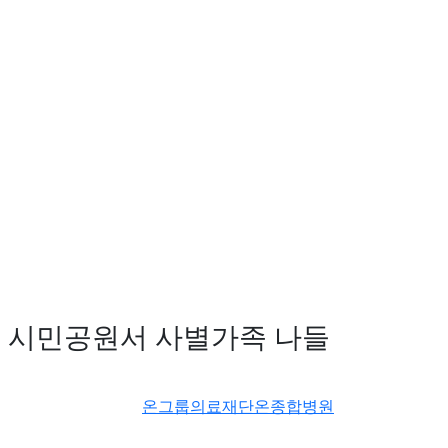
 시민공원서 사별가족 나들
온그룹의료재단온종합병원