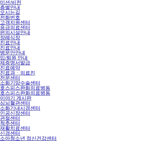
미션/비전
층별안내
오시는길
전화번호
고객지원센터
응급의료센터
편의시설안내
장례식장
진료안내
진료안내
병문안안내
입/퇴원 안내
제증명서발급
진료예약
진료과ㆍ의료진
전문센터
소화기암수술센터
호스피스완화의료병동
호스피스완화의료병동
이야기 게시판
심뇌혈관센터
소화기내시경센터
인공신장센터
관절센터
척추센터
재활치료센터
신경센터
소아청소년 정신건강센터