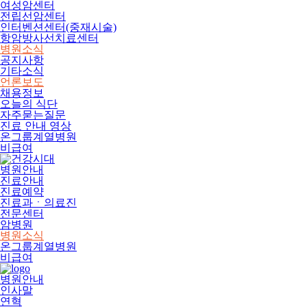
여성암센터
전립선암센터
인터벤션센터(중재시술)
항암방사선치료센터
병원소식
공지사항
기타소식
언론보도
채용정보
오늘의 식단
자주묻는질문
진료 안내 영상
온그룹계열병원
비급여
병원안내
진료안내
진료예약
진료과ㆍ의료진
전문센터
암병원
병원소식
온그룹계열병원
비급여
병원안내
인사말
연혁