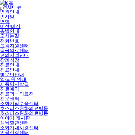
메
뉴
전체메뉴
U
건
병원안내
너
인사말
뛰
연혁
기
미션/비전
층별안내
오시는길
전화번호
고객지원센터
응급의료센터
편의시설안내
장례식장
진료안내
진료안내
병문안안내
입/퇴원 안내
제증명서발급
진료예약
진료과ㆍ의료진
전문센터
소화기암수술센터
호스피스완화의료병동
호스피스완화의료병동
이야기 게시판
심뇌혈관센터
소화기내시경센터
인공신장센터