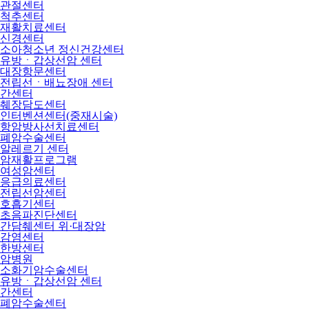
관절센터
척추센터
재활치료센터
신경센터
소아청소년 정신건강센터
유방ㆍ갑상선암 센터
대장항문센터
전립선ㆍ배뇨장애 센터
간센터
췌장담도센터
인터벤션센터(중재시술)
항암방사선치료센터
폐암수술센터
알레르기 센터
암재활프로그램
여성암센터
응급의료센터
전립선암센터
호흡기센터
초음파진단센터
간담췌센터 위·대장암
감염센터
한방센터
암병원
소화기암수술센터
유방ㆍ갑상선암 센터
간센터
폐암수술센터