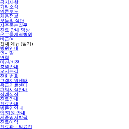
공지사항
기타소식
언론보도
채용정보
오늘의 식단
자주묻는질문
진료 안내 영상
온그룹계열병원
비급여
전체 메뉴
(닫기)
병원안내
인사말
연혁
미션/비전
층별안내
오시는길
전화번호
고객지원센터
응급의료센터
편의시설안내
장례식장
진료안내
진료안내
병문안안내
입/퇴원 안내
제증명서발급
진료예약
진료과ㆍ의료진