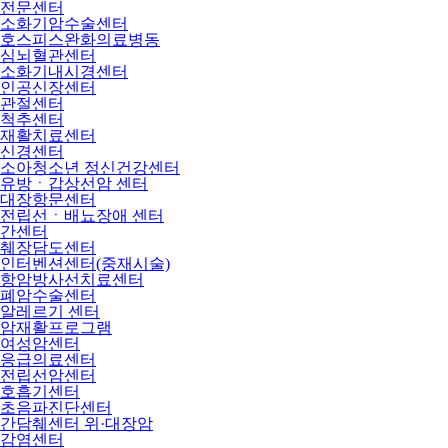
전문센터
소화기암수술센터
호스피스완화의료병동
심뇌혈관센터
소화기내시경센터
인공신장센터
관절센터
척추센터
재활치료센터
신경센터
소아청소년 정신건강센터
유방ㆍ갑상선암 센터
대장항문센터
전립선ㆍ배뇨장애 센터
간센터
췌장담도센터
인터벤션센터(중재시술)
항암방사선치료센터
폐암수술센터
알레르기 센터
암재활프로그램
여성암센터
응급의료센터
전립선암센터
호흡기센터
초음파진단센터
간담췌센터 위·대장암
감염센터