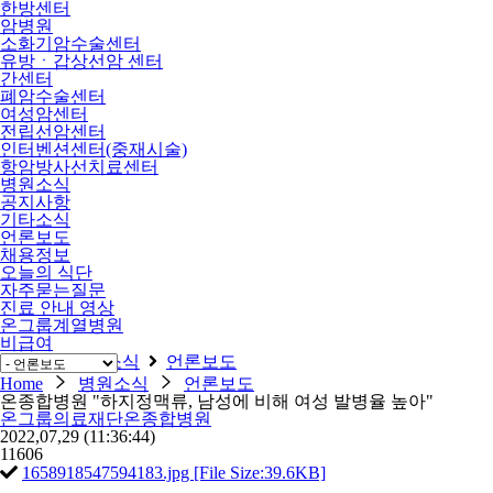
한방센터
암병원
소화기암수술센터
유방ㆍ갑상선암 센터
간센터
폐암수술센터
여성암센터
전립선암센터
인터벤션센터(중재시술)
항암방사선치료센터
병원소식
공지사항
기타소식
언론보도
채용정보
오늘의 식단
자주묻는질문
진료 안내 영상
온그룹계열병원
비급여
Home
병원소식
언론보도
Home
병원소식
언론보도
온종합병원 "하지정맥류, 남성에 비해 여성 발병율 높아"
온그룹의료재단온종합병원
2022,07,29
(11:36:44)
11606
1658918547594183.jpg [File Size:39.6KB]