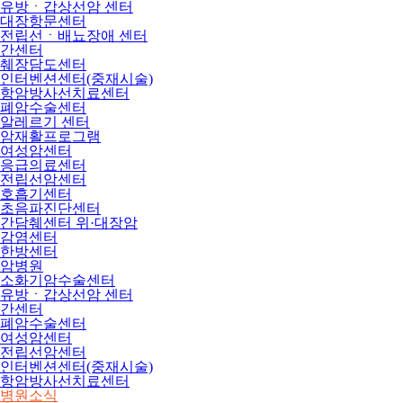
유방ㆍ갑상선암 센터
대장항문센터
전립선ㆍ배뇨장애 센터
간센터
췌장담도센터
인터벤션센터(중재시술)
항암방사선치료센터
폐암수술센터
알레르기 센터
암재활프로그램
여성암센터
응급의료센터
전립선암센터
호흡기센터
초음파진단센터
간담췌센터 위·대장암
감염센터
한방센터
암병원
소화기암수술센터
유방ㆍ갑상선암 센터
간센터
폐암수술센터
여성암센터
전립선암센터
인터벤션센터(중재시술)
항암방사선치료센터
병원소식