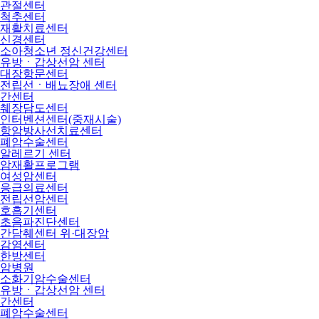
관절센터
척추센터
재활치료센터
신경센터
소아청소년 정신건강센터
유방ㆍ갑상선암 센터
대장항문센터
전립선ㆍ배뇨장애 센터
간센터
췌장담도센터
인터벤션센터(중재시술)
항암방사선치료센터
폐암수술센터
알레르기 센터
암재활프로그램
여성암센터
응급의료센터
전립선암센터
호흡기센터
초음파진단센터
간담췌센터 위·대장암
감염센터
한방센터
암병원
소화기암수술센터
유방ㆍ갑상선암 센터
간센터
폐암수술센터