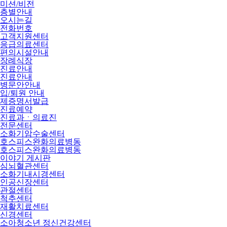
미션/비전
층별안내
오시는길
전화번호
고객지원센터
응급의료센터
편의시설안내
장례식장
진료안내
진료안내
병문안안내
입/퇴원 안내
제증명서발급
진료예약
진료과ㆍ의료진
전문센터
소화기암수술센터
호스피스완화의료병동
호스피스완화의료병동
이야기 게시판
심뇌혈관센터
소화기내시경센터
인공신장센터
관절센터
척추센터
재활치료센터
신경센터
소아청소년 정신건강센터