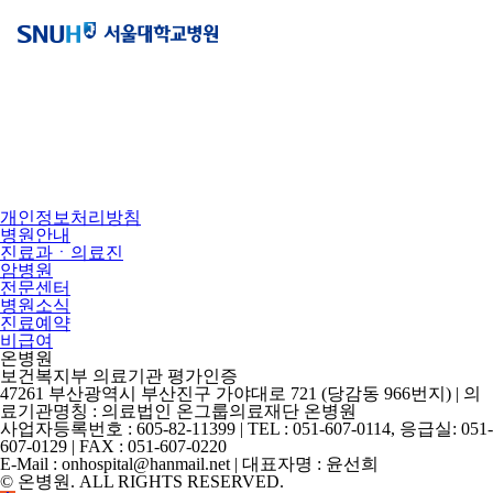
개인정보처리방침
병원안내
진료과ㆍ의료진
암병원
전문센터
병원소식
진료예약
비급여
온병원
보건복지부 의료기관 평가인증
47261 부산광역시 부산진구 가야대로 721 (당감동 966번지) | 의
료기관명칭 : 의료법인 온그룹의료재단 온병원
사업자등록번호 : 605-82-11399 | TEL : 051-607-0114, 응급실: 051-
607-0129 | FAX : 051-607-0220
E-Mail : onhospital@hanmail.net | 대표자명 : 윤선희
© 온병원. ALL RIGHTS RESERVED.