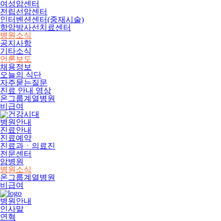
여성암센터
전립선암센터
인터벤션센터(중재시술)
항암방사선치료센터
병원소식
공지사항
기타소식
언론보도
채용정보
오늘의 식단
자주묻는질문
진료 안내 영상
온그룹계열병원
비급여
병원안내
진료안내
진료예약
진료과ㆍ의료진
전문센터
암병원
병원소식
온그룹계열병원
비급여
병원안내
인사말
연혁