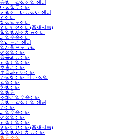
유방ㆍ갑상선암 센터
대장항문센터
전립선ㆍ배뇨장애 센터
간센터
췌장담도센터
인터벤션센터(중재시술)
항암방사선치료센터
폐암수술센터
알레르기 센터
암재활프로그램
여성암센터
응급의료센터
전립선암센터
호흡기센터
초음파진단센터
간담췌센터 위·대장암
감염센터
한방센터
암병원
소화기암수술센터
유방ㆍ갑상선암 센터
간센터
폐암수술센터
여성암센터
전립선암센터
인터벤션센터(중재시술)
항암방사선치료센터
병원소식