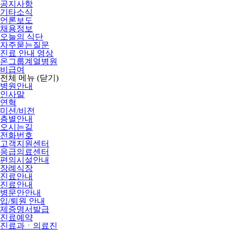
공지사항
기타소식
언론보도
채용정보
오늘의 식단
자주묻는질문
진료 안내 영상
온그룹계열병원
비급여
전체 메뉴
(닫기)
병원안내
인사말
연혁
미션/비전
층별안내
오시는길
전화번호
고객지원센터
응급의료센터
편의시설안내
장례식장
진료안내
진료안내
병문안안내
입/퇴원 안내
제증명서발급
진료예약
진료과ㆍ의료진