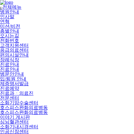
메
뉴
전체메뉴
U
건
병원안내
너
인사말
뛰
연혁
기
미션/비전
층별안내
오시는길
전화번호
고객지원센터
응급의료센터
편의시설안내
장례식장
진료안내
진료안내
병문안안내
입/퇴원 안내
제증명서발급
진료예약
진료과ㆍ의료진
전문센터
소화기암수술센터
호스피스완화의료병동
호스피스완화의료병동
이야기 게시판
심뇌혈관센터
소화기내시경센터
인공신장센터