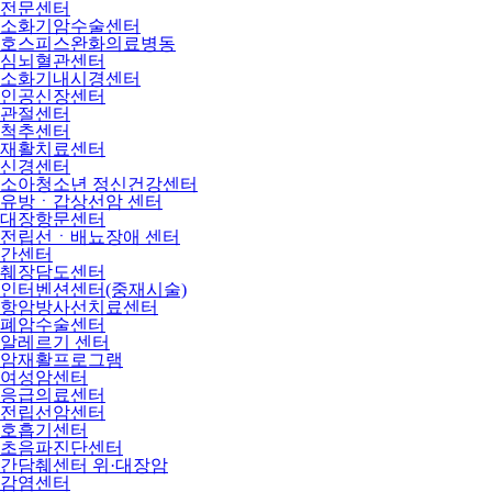
전문센터
소화기암수술센터
호스피스완화의료병동
심뇌혈관센터
소화기내시경센터
인공신장센터
관절센터
척추센터
재활치료센터
신경센터
소아청소년 정신건강센터
유방ㆍ갑상선암 센터
대장항문센터
전립선ㆍ배뇨장애 센터
간센터
췌장담도센터
인터벤션센터(중재시술)
항암방사선치료센터
폐암수술센터
알레르기 센터
암재활프로그램
여성암센터
응급의료센터
전립선암센터
호흡기센터
초음파진단센터
간담췌센터 위·대장암
감염센터