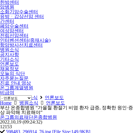
한방센터
암병원
소화기암수술센터
유방ㆍ갑상선암 센터
간센터
폐암수술센터
여성암센터
전립선암센터
인터벤션센터(중재시술)
항암방사선치료센터
병원소식
공지사항
기타소식
언론보도
채용정보
오늘의 식단
자주묻는질문
진료 안내 영상
온그룹계열병원
비급여
Home
병원소식
언론보도
Home
병원소식
언론보도
부산 온종합병원 “가을철 환절기 비염 환자 급증, 정확한 원인·증
상 파악해 치료해야”
온그룹의료재단온종합병원
2022,10,19
(09:24:32)
12153
598483_296914_76.jpg [File Size:149.9KB]