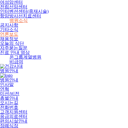
여성암센터
전립선암센터
인터벤션센터(중재시술)
항암방사선치료센터
병원소식
공지사항
기타소식
언론보도
채용정보
오늘의 식단
자주묻는질문
진료 안내 영상
온그룹계열병원
비급여
병원안내
병원안내
인사말
연혁
미션/비전
층별안내
오시는길
전화번호
고객지원센터
응급의료센터
편의시설안내
장례식장