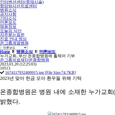
인터벤션센터(중재시술)
항암방사선치료센터
병원소식
공지사항
기타소식
언론보도
채용정보
오늘의 식단
자주묻는질문
진료 안내 영상
온그룹계열병원
비급여
Home
병원소식
언론보도
Home
병원소식
언론보도
누가교회, 부산 온종합병원에 휠체어 기부
온그룹의료재단온종합병원
2023,01,20
(12:25:03)
10513
1674117932400915.jpg [File Size:74.7KB]
2023년 맞아 헌금 모아 환우들 위해 기탁
온종합병원은 병원 내에 소재한 누가교회(목
밝혔다.