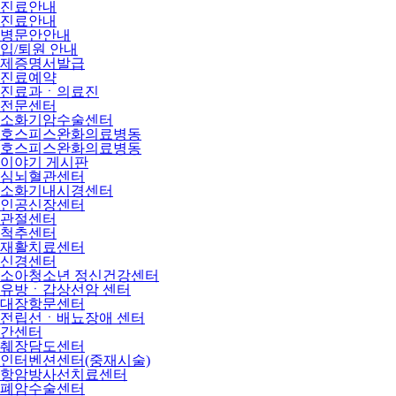
진료안내
진료안내
병문안안내
입/퇴원 안내
제증명서발급
진료예약
진료과ㆍ의료진
전문센터
소화기암수술센터
호스피스완화의료병동
호스피스완화의료병동
이야기 게시판
심뇌혈관센터
소화기내시경센터
인공신장센터
관절센터
척추센터
재활치료센터
신경센터
소아청소년 정신건강센터
유방ㆍ갑상선암 센터
대장항문센터
전립선ㆍ배뇨장애 센터
간센터
췌장담도센터
인터벤션센터(중재시술)
항암방사선치료센터
폐암수술센터