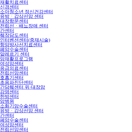
재활치료센터
신경센터
소아청소년 정신건강센터
유방ㆍ갑상선암 센터
대장항문센터
전립선ㆍ배뇨장애 센터
간센터
췌장담도센터
인터벤션센터(중재시술)
항암방사선치료센터
폐암수술센터
알레르기 센터
암재활프로그램
여성암센터
응급의료센터
전립선암센터
호흡기센터
초음파진단센터
간담췌센터 위·대장암
감염센터
한방센터
암병원
소화기암수술센터
유방ㆍ갑상선암 센터
간센터
폐암수술센터
여성암센터
전립선암센터