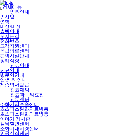
메
뉴
전체메뉴
U
건
병원안내
너
인사말
뛰
연혁
기
미션/비전
층별안내
오시는길
전화번호
고객지원센터
응급의료센터
편의시설안내
장례식장
진료안내
진료안내
병문안안내
입/퇴원 안내
제증명서발급
진료예약
진료과ㆍ의료진
전문센터
소화기암수술센터
호스피스완화의료병동
호스피스완화의료병동
이야기 게시판
심뇌혈관센터
소화기내시경센터
인공신장센터