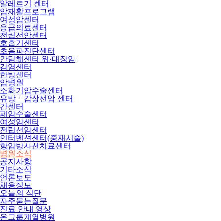
알레르기 센터
암재활프로그램
여성암센터
응급의료센터
전립선암센터
호흡기센터
초음파진단센터
간담췌센터 위·대장암
감염센터
한방센터
암병원
소화기암수술센터
유방ㆍ갑상선암 센터
간센터
폐암수술센터
여성암센터
전립선암센터
인터벤션센터(중재시술)
항암방사선치료센터
병원소식
공지사항
기타소식
언론보도
채용정보
오늘의 식단
자주묻는질문
진료 안내 영상
온그룹계열병원