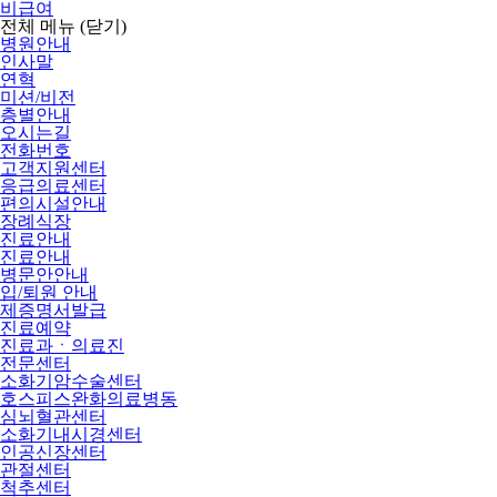
비급여
전체 메뉴
(닫기)
병원안내
인사말
연혁
미션/비전
층별안내
오시는길
전화번호
고객지원센터
응급의료센터
편의시설안내
장례식장
진료안내
진료안내
병문안안내
입/퇴원 안내
제증명서발급
진료예약
진료과ㆍ의료진
전문센터
소화기암수술센터
호스피스완화의료병동
심뇌혈관센터
소화기내시경센터
인공신장센터
관절센터
척추센터