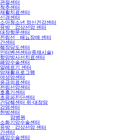
관절센터
척추센터
재활치료센터
신경센터
소아청소년 정신건강센터
유방ㆍ갑상선암 센터
대장항문센터
전립선ㆍ배뇨장애 센터
간센터
췌장담도센터
인터벤션센터(중재시술)
항암방사선치료센터
폐암수술센터
알레르기 센터
암재활프로그램
여성암센터
응급의료센터
전립선암센터
호흡기센터
초음파진단센터
간담췌센터 위·대장암
감염센터
한방센터
암병원
소화기암수술센터
유방ㆍ갑상선암 센터
간센터
폐암수술센터