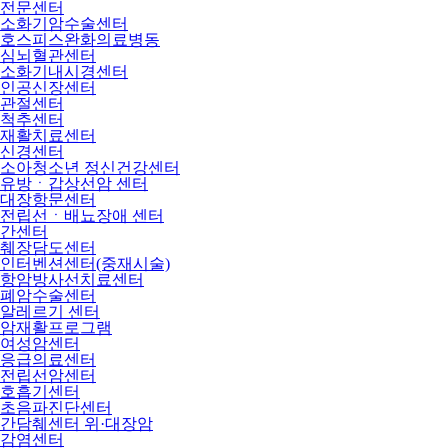
전문센터
소화기암수술센터
호스피스완화의료병동
심뇌혈관센터
소화기내시경센터
인공신장센터
관절센터
척추센터
재활치료센터
신경센터
소아청소년 정신건강센터
유방ㆍ갑상선암 센터
대장항문센터
전립선ㆍ배뇨장애 센터
간센터
췌장담도센터
인터벤션센터(중재시술)
항암방사선치료센터
폐암수술센터
알레르기 센터
암재활프로그램
여성암센터
응급의료센터
전립선암센터
호흡기센터
초음파진단센터
간담췌센터 위·대장암
감염센터