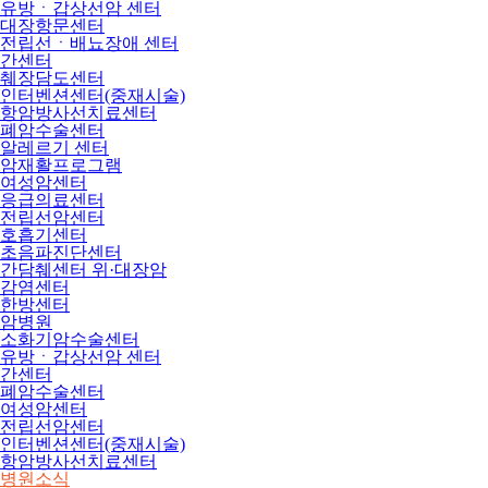
유방ㆍ갑상선암 센터
대장항문센터
전립선ㆍ배뇨장애 센터
간센터
췌장담도센터
인터벤션센터(중재시술)
항암방사선치료센터
폐암수술센터
알레르기 센터
암재활프로그램
여성암센터
응급의료센터
전립선암센터
호흡기센터
초음파진단센터
간담췌센터 위·대장암
감염센터
한방센터
암병원
소화기암수술센터
유방ㆍ갑상선암 센터
간센터
폐암수술센터
여성암센터
전립선암센터
인터벤션센터(중재시술)
항암방사선치료센터
병원소식