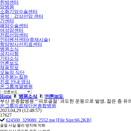
한방센터
암병원
소화기암수술센터
유방ㆍ갑상선암 센터
간센터
폐암수술센터
여성암센터
전립선암센터
인터벤션센터(중재시술)
항암방사선치료센터
병원소식
공지사항
기타소식
언론보도
채용정보
오늘의 식단
자주묻는질문
진료 안내 영상
온그룹계열병원
비급여
Home
병원소식
언론보도
Home
병원소식
언론보도
부산 온종합병원 “‘피로골절’ 과도한 운동으로 발생, 젊은 층 유
온그룹의료재단온종합병원
2023,04,29
(12:48:57)
17627
624500_329080_2552.jpg [File Size:66.2KB]
골절 사실 몰라 방치해 악화