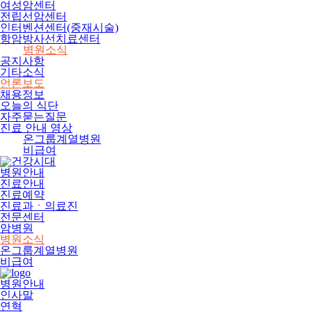
여성암센터
전립선암센터
인터벤션센터(중재시술)
항암방사선치료센터
병원소식
공지사항
기타소식
언론보도
채용정보
오늘의 식단
자주묻는질문
진료 안내 영상
온그룹계열병원
비급여
병원안내
진료안내
진료예약
진료과ㆍ의료진
전문센터
암병원
병원소식
온그룹계열병원
비급여
병원안내
인사말
연혁