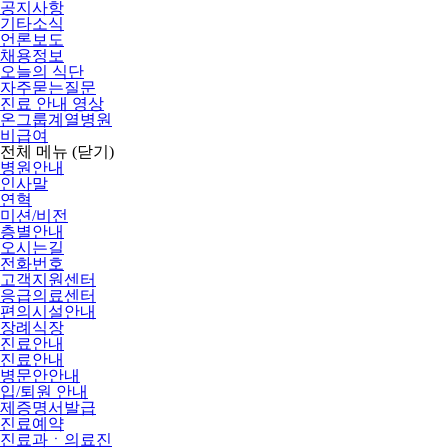
공지사항
기타소식
언론보도
채용정보
오늘의 식단
자주묻는질문
진료 안내 영상
온그룹계열병원
비급여
전체 메뉴
(닫기)
병원안내
인사말
연혁
미션/비전
층별안내
오시는길
전화번호
고객지원센터
응급의료센터
편의시설안내
장례식장
진료안내
진료안내
병문안안내
입/퇴원 안내
제증명서발급
진료예약
진료과ㆍ의료진