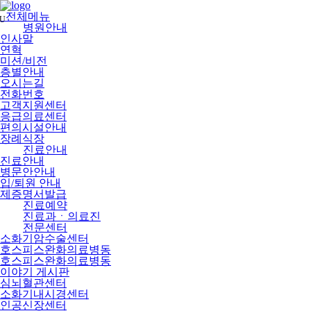
메
뉴
전체메뉴
U
건
병원안내
너
인사말
뛰
연혁
기
미션/비전
층별안내
오시는길
전화번호
고객지원센터
응급의료센터
편의시설안내
장례식장
진료안내
진료안내
병문안안내
입/퇴원 안내
제증명서발급
진료예약
진료과ㆍ의료진
전문센터
소화기암수술센터
호스피스완화의료병동
호스피스완화의료병동
이야기 게시판
심뇌혈관센터
소화기내시경센터
인공신장센터