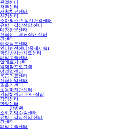
관절센터
척추센터
재활치료센터
신경센터
소아청소년 정신건강센터
유방ㆍ갑상선암 센터
대장항문센터
전립선ㆍ배뇨장애 센터
간센터
췌장담도센터
인터벤션센터(중재시술)
항암방사선치료센터
폐암수술센터
알레르기 센터
암재활프로그램
여성암센터
응급의료센터
전립선암센터
호흡기센터
초음파진단센터
간담췌센터 위·대장암
감염센터
한방센터
암병원
소화기암수술센터
유방ㆍ갑상선암 센터
간센터
폐암수술센터