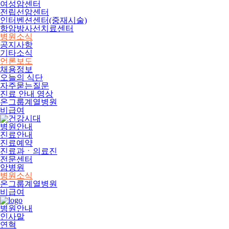
여성암센터
전립선암센터
인터벤션센터(중재시술)
항암방사선치료센터
병원소식
공지사항
기타소식
언론보도
채용정보
오늘의 식단
자주묻는질문
진료 안내 영상
온그룹계열병원
비급여
병원안내
진료안내
진료예약
진료과ㆍ의료진
전문센터
암병원
병원소식
온그룹계열병원
비급여
병원안내
인사말
연혁