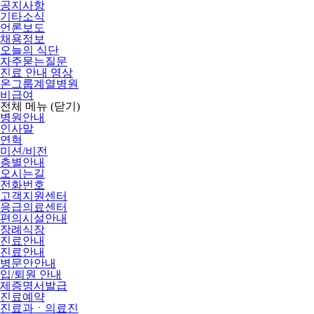
공지사항
기타소식
언론보도
채용정보
오늘의 식단
자주묻는질문
진료 안내 영상
온그룹계열병원
비급여
전체 메뉴
(닫기)
병원안내
인사말
연혁
미션/비전
층별안내
오시는길
전화번호
고객지원센터
응급의료센터
편의시설안내
장례식장
진료안내
진료안내
병문안안내
입/퇴원 안내
제증명서발급
진료예약
진료과ㆍ의료진