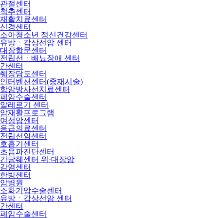
관절센터
척추센터
재활치료센터
신경센터
소아청소년 정신건강센터
유방ㆍ갑상선암 센터
대장항문센터
전립선ㆍ배뇨장애 센터
간센터
췌장담도센터
인터벤션센터(중재시술)
항암방사선치료센터
폐암수술센터
알레르기 센터
암재활프로그램
여성암센터
응급의료센터
전립선암센터
호흡기센터
초음파진단센터
간담췌센터 위·대장암
감염센터
한방센터
암병원
소화기암수술센터
유방ㆍ갑상선암 센터
간센터
폐암수술센터