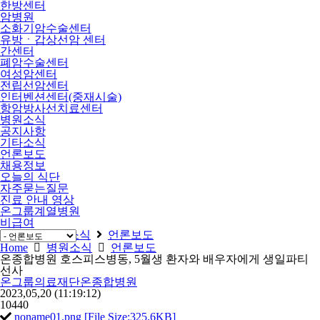
한방센터
암병원
소화기암수술센터
유방ㆍ갑상선암 센터
간센터
폐암수술센터
여성암센터
전립선암센터
인터벤션센터(중재시술)
항암방사선치료센터
병원소식
공지사항
기타소식
언론보도
채용정보
오늘의 식단
자주묻는질문
진료 안내 영상
온그룹계열병원
비급여
Home
병원소식
언론보도
Home
병원소식
언론보도
온종합병원 호스피스병동, 5월생 환자와 배우자에게 생일파티
선사
온그룹의료재단온종합병원
2023,05,20
(11:19:12)
10440
noname01.png [File Size:325.6KB]