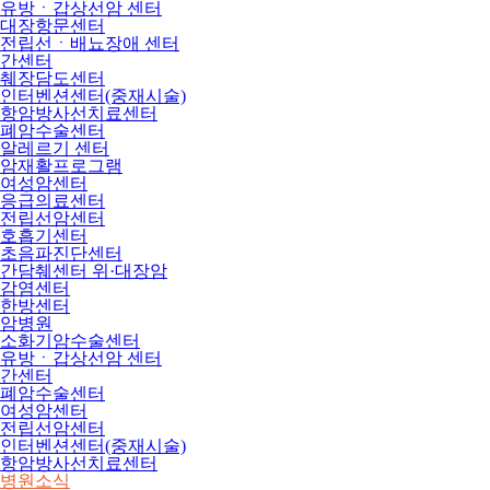
유방ㆍ갑상선암 센터
대장항문센터
전립선ㆍ배뇨장애 센터
간센터
췌장담도센터
인터벤션센터(중재시술)
항암방사선치료센터
폐암수술센터
알레르기 센터
암재활프로그램
여성암센터
응급의료센터
전립선암센터
호흡기센터
초음파진단센터
간담췌센터 위·대장암
감염센터
한방센터
암병원
소화기암수술센터
유방ㆍ갑상선암 센터
간센터
폐암수술센터
여성암센터
전립선암센터
인터벤션센터(중재시술)
항암방사선치료센터
병원소식