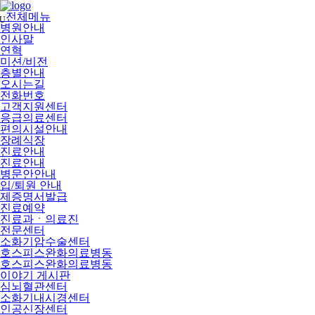
메
뉴
전체메뉴
U
건
병원안내
너
인사말
뛰
연혁
기
미션/비전
층별안내
오시는길
전화번호
고객지원센터
응급의료센터
편의시설안내
장례식장
진료안내
진료안내
병문안안내
입/퇴원 안내
제증명서발급
진료예약
진료과ㆍ의료진
전문센터
소화기암수술센터
호스피스완화의료병동
호스피스완화의료병동
이야기 게시판
심뇌혈관센터
소화기내시경센터
인공신장센터