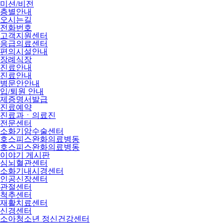
미션/비전
층별안내
오시는길
전화번호
고객지원센터
응급의료센터
편의시설안내
장례식장
진료안내
진료안내
병문안안내
입/퇴원 안내
제증명서발급
진료예약
진료과ㆍ의료진
전문센터
소화기암수술센터
호스피스완화의료병동
호스피스완화의료병동
이야기 게시판
심뇌혈관센터
소화기내시경센터
인공신장센터
관절센터
척추센터
재활치료센터
신경센터
소아청소년 정신건강센터