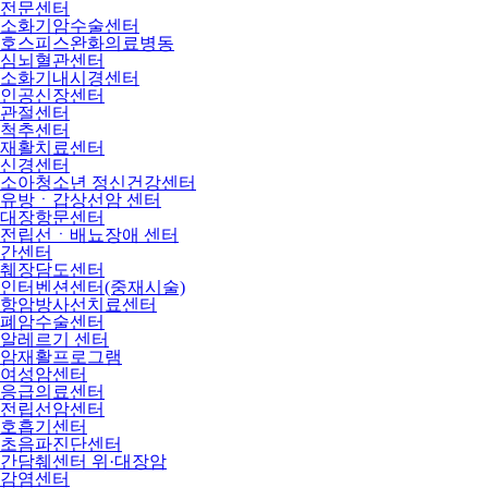
전문센터
소화기암수술센터
호스피스완화의료병동
심뇌혈관센터
소화기내시경센터
인공신장센터
관절센터
척추센터
재활치료센터
신경센터
소아청소년 정신건강센터
유방ㆍ갑상선암 센터
대장항문센터
전립선ㆍ배뇨장애 센터
간센터
췌장담도센터
인터벤션센터(중재시술)
항암방사선치료센터
폐암수술센터
알레르기 센터
암재활프로그램
여성암센터
응급의료센터
전립선암센터
호흡기센터
초음파진단센터
간담췌센터 위·대장암
감염센터