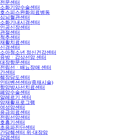
전문센터
소화기암수술센터
호스피스완화의료병동
심뇌혈관센터
소화기내시경센터
인공신장센터
관절센터
척추센터
재활치료센터
신경센터
소아청소년 정신건강센터
유방ㆍ갑상선암 센터
대장항문센터
전립선ㆍ배뇨장애 센터
간센터
췌장담도센터
인터벤션센터(중재시술)
항암방사선치료센터
폐암수술센터
알레르기 센터
암재활프로그램
여성암센터
응급의료센터
전립선암센터
호흡기센터
초음파진단센터
간담췌센터 위·대장암
감염센터