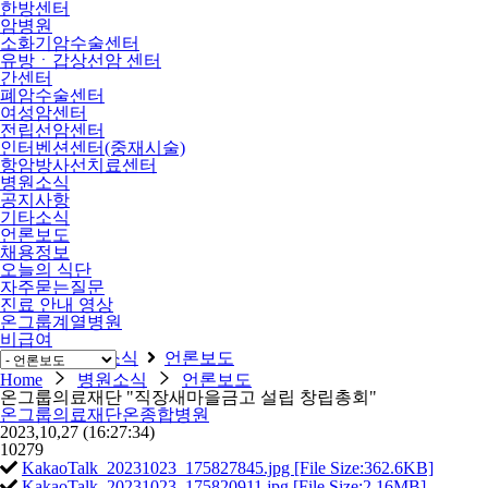
한방센터
암병원
소화기암수술센터
유방ㆍ갑상선암 센터
간센터
폐암수술센터
여성암센터
전립선암센터
인터벤션센터(중재시술)
항암방사선치료센터
병원소식
공지사항
기타소식
언론보도
채용정보
오늘의 식단
자주묻는질문
진료 안내 영상
온그룹계열병원
비급여
Home
병원소식
언론보도
Home
병원소식
언론보도
온그룹의료재단 "직장새마을금고 설립 창립총회"
온그룹의료재단온종합병원
2023,10,27
(16:27:34)
10279
KakaoTalk_20231023_175827845.jpg [File Size:362.6KB]
KakaoTalk_20231023_175820911.jpg [File Size:2.16MB]