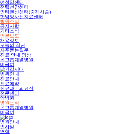
여성암센터
전립선암센터
인터벤션센터(중재시술)
항암방사선치료센터
병원소식
공지사항
기타소식
언론보도
채용정보
오늘의 식단
자주묻는질문
진료 안내 영상
온그룹계열병원
비급여
병원안내
진료안내
진료예약
진료과ㆍ의료진
전문센터
암병원
병원소식
온그룹계열병원
비급여
병원안내
인사말
연혁