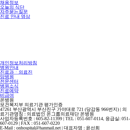
채용정보
오늘의 식단
자주묻는질문
진료 안내 영상
개인정보처리방침
병원안내
진료과ㆍ의료진
암병원
전문센터
병원소식
진료예약
비급여
온병원
보건복지부 의료기관 평가인증
47261 부산광역시 부산진구 가야대로 721 (당감동 966번지) | 의
료기관명칭 : 의료법인 온그룹의료재단 온병원
사업자등록번호 : 605-82-11399 | TEL : 051-607-0114, 응급실: 051-
607-0129 | FAX : 051-607-0220
E-Mail : onhospital@hanmail.net | 대표자명 : 윤선희