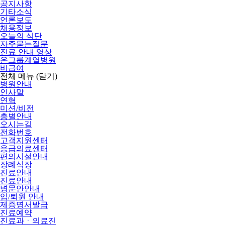
공지사항
기타소식
언론보도
채용정보
오늘의 식단
자주묻는질문
진료 안내 영상
온그룹계열병원
비급여
전체 메뉴
(닫기)
병원안내
인사말
연혁
미션/비전
층별안내
오시는길
전화번호
고객지원센터
응급의료센터
편의시설안내
장례식장
진료안내
진료안내
병문안안내
입/퇴원 안내
제증명서발급
진료예약
진료과ㆍ의료진