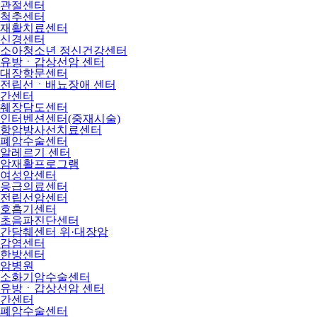
관절센터
척추센터
재활치료센터
신경센터
소아청소년 정신건강센터
유방ㆍ갑상선암 센터
대장항문센터
전립선ㆍ배뇨장애 센터
간센터
췌장담도센터
인터벤션센터(중재시술)
항암방사선치료센터
폐암수술센터
알레르기 센터
암재활프로그램
여성암센터
응급의료센터
전립선암센터
호흡기센터
초음파진단센터
간담췌센터 위·대장암
감염센터
한방센터
암병원
소화기암수술센터
유방ㆍ갑상선암 센터
간센터
폐암수술센터