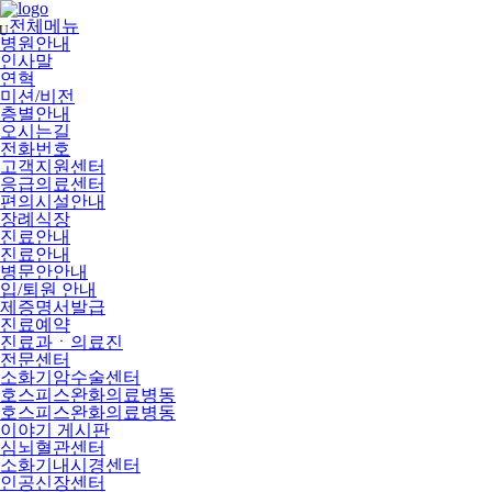
메
뉴
전체메뉴
U
건
병원안내
너
인사말
뛰
연혁
기
미션/비전
층별안내
오시는길
전화번호
고객지원센터
응급의료센터
편의시설안내
장례식장
진료안내
진료안내
병문안안내
입/퇴원 안내
제증명서발급
진료예약
진료과ㆍ의료진
전문센터
소화기암수술센터
호스피스완화의료병동
호스피스완화의료병동
이야기 게시판
심뇌혈관센터
소화기내시경센터
인공신장센터