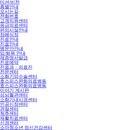
미션/비전
층별안내
오시는길
전화번호
고객지원센터
응급의료센터
편의시설안내
장례식장
진료안내
진료안내
병문안안내
입/퇴원 안내
제증명서발급
진료예약
진료과ㆍ의료진
전문센터
소화기암수술센터
호스피스완화의료병동
호스피스완화의료병동
이야기 게시판
심뇌혈관센터
소화기내시경센터
인공신장센터
관절센터
척추센터
재활치료센터
신경센터
소아청소년 정신건강센터