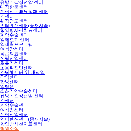
유방ㆍ갑상선암 센터
대장항문센터
전립선ㆍ배뇨장애 센터
간센터
췌장담도센터
인터벤션센터(중재시술)
항암방사선치료센터
폐암수술센터
알레르기 센터
암재활프로그램
여성암센터
응급의료센터
전립선암센터
호흡기센터
초음파진단센터
간담췌센터 위·대장암
감염센터
한방센터
암병원
소화기암수술센터
유방ㆍ갑상선암 센터
간센터
폐암수술센터
여성암센터
전립선암센터
인터벤션센터(중재시술)
항암방사선치료센터
병원소식