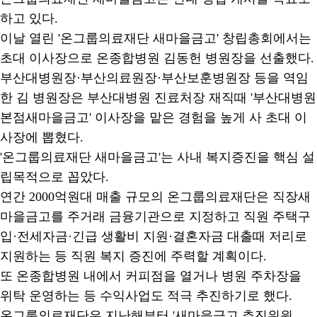
하고 있다.
이날 열린 '온그룹의료재단 새마을금고' 창립총회에서는
초대 이사장으로 온종합병원 김동헌 병원장을 선출했다.
부산대병원장·부산의료원장·부산보훈병원장 등을 역임
한 김 병원장은 부산대병원 진료처장 재직때 '부산대병원
본점새마을금고' 이사장을 맡은 경험을 높게 사 초대 이
사장에 뽑혔다.
'온그룹의료재단 새마을금고'는 사내 복지증진을 핵심 설
립목적으로 꼽았다.
연간 2000억원대 매출 규모의 온그룹의료재단은 직장새
마을금고를 주거래 금융기관으로 지정하고 직원 주택구
입·전세자금·긴급 생활비 지원·결혼자금 대출때 저리로
지원하는 등 직원 복지 증진에 주력할 계획이다.
또 온종합병원 내에서 커피점을 열거나 병원 주차장을
위탁 운영하는 등 수익사업도 적극 추진하기로 했다.
온그룹의료재단은 지난해부터 '새마을금고 추진위원