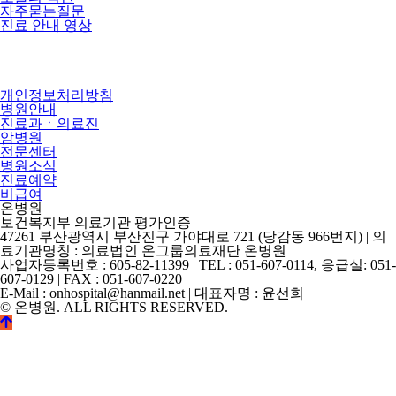
자주묻는질문
진료 안내 영상
개인정보처리방침
병원안내
진료과ㆍ의료진
암병원
전문센터
병원소식
진료예약
비급여
온병원
보건복지부 의료기관 평가인증
47261 부산광역시 부산진구 가야대로 721 (당감동 966번지) | 의
료기관명칭 : 의료법인 온그룹의료재단 온병원
사업자등록번호 : 605-82-11399 | TEL : 051-607-0114, 응급실: 051-
607-0129 | FAX : 051-607-0220
E-Mail : onhospital@hanmail.net | 대표자명 : 윤선희
© 온병원. ALL RIGHTS RESERVED.
©
k2s0o2d0e0s1i0g1n.
ALL
RIGHTS
RESERVED.