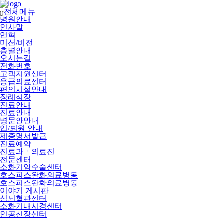
메
뉴
전체메뉴
U
건
병원안내
너
인사말
뛰
연혁
기
미션/비전
층별안내
오시는길
전화번호
고객지원센터
응급의료센터
편의시설안내
장례식장
진료안내
진료안내
병문안안내
입/퇴원 안내
제증명서발급
진료예약
진료과ㆍ의료진
전문센터
소화기암수술센터
호스피스완화의료병동
호스피스완화의료병동
이야기 게시판
심뇌혈관센터
소화기내시경센터
인공신장센터