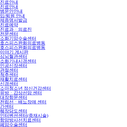
진료안내
진료안내
병문안안내
입/퇴원 안내
제증명서발급
진료예약
진료과ㆍ의료진
전문센터
소화기암수술센터
호스피스완화의료병동
호스피스완화의료병동
이야기 게시판
심뇌혈관센터
소화기내시경센터
인공신장센터
관절센터
척추센터
재활치료센터
신경센터
소아청소년 정신건강센터
유방ㆍ갑상선암 센터
대장항문센터
전립선ㆍ배뇨장애 센터
간센터
췌장담도센터
인터벤션센터(중재시술)
항암방사선치료센터
폐암수술센터