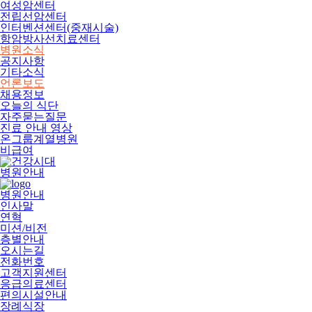
여성암센터
전립선암센터
인터벤션센터(중재시술)
항암방사선치료센터
병원소식
공지사항
기타소식
언론보도
채용정보
오늘의 식단
자주묻는질문
진료 안내 영상
온그룹계열병원
비급여
병원안내
병원안내
인사말
연혁
미션/비전
층별안내
오시는길
전화번호
고객지원센터
응급의료센터
편의시설안내
장례식장