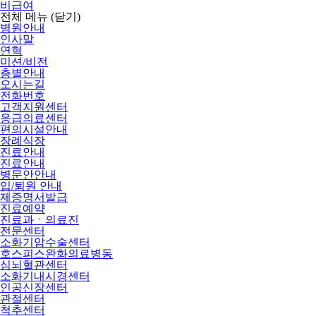
비급여
전체 메뉴
(닫기)
병원안내
인사말
연혁
미션/비전
층별안내
오시는길
전화번호
고객지원센터
응급의료센터
편의시설안내
장례식장
진료안내
진료안내
병문안안내
입/퇴원 안내
제증명서발급
진료예약
진료과ㆍ의료진
전문센터
소화기암수술센터
호스피스완화의료병동
심뇌혈관센터
소화기내시경센터
인공신장센터
관절센터
척추센터