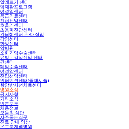
알레르기 센터
암재활프로그램
여성암센터
응급의료센터
전립선암센터
호흡기센터
초음파진단센터
간담췌센터 위·대장암
감염센터
한방센터
암병원
소화기암수술센터
유방ㆍ갑상선암 센터
간센터
폐암수술센터
여성암센터
전립선암센터
인터벤션센터(중재시술)
항암방사선치료센터
병원소식
공지사항
기타소식
언론보도
채용정보
오늘의 식단
자주묻는질문
진료 안내 영상
온그룹계열병원