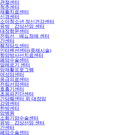
관절센터
척추센터
재활치료센터
신경센터
소아청소년 정신건강센터
유방ㆍ갑상선암 센터
대장항문센터
전립선ㆍ배뇨장애 센터
간센터
췌장담도센터
인터벤션센터(중재시술)
항암방사선치료센터
폐암수술센터
알레르기 센터
암재활프로그램
여성암센터
응급의료센터
전립선암센터
호흡기센터
초음파진단센터
간담췌센터 위·대장암
감염센터
한방센터
암병원
소화기암수술센터
유방ㆍ갑상선암 센터
간센터
폐암수술센터