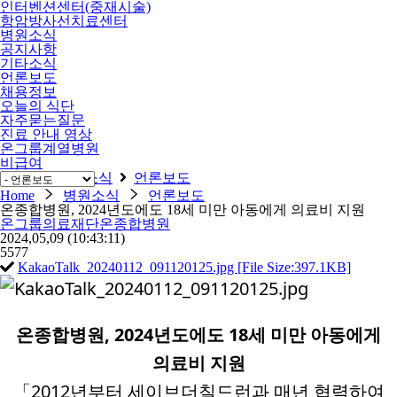
인터벤션센터(중재시술)
항암방사선치료센터
병원소식
공지사항
기타소식
언론보도
채용정보
오늘의 식단
자주묻는질문
진료 안내 영상
온그룹계열병원
비급여
Home
병원소식
언론보도
Home
병원소식
언론보도
온종합병원, 2024년도에도 18세 미만 아동에게 의료비 지원
온그룹의료재단온종합병원
2024,05,09
(10:43:11)
5577
KakaoTalk_20240112_091120125.jpg [File Size:397.1KB]
온종합병원
, 2024
년도에도
18
세 미만 아동에게
의료비 지원
「
2012
년부터 세이브더칠드런과 매년 협력하여