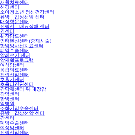
재활치료센터
신경센터
소아청소년 정신건강센터
유방ㆍ갑상선암 센터
대장항문센터
전립선ㆍ배뇨장애 센터
간센터
췌장담도센터
인터벤션센터(중재시술)
항암방사선치료센터
폐암수술센터
알레르기 센터
암재활프로그램
여성암센터
응급의료센터
전립선암센터
호흡기센터
초음파진단센터
간담췌센터 위·대장암
감염센터
한방센터
암병원
소화기암수술센터
유방ㆍ갑상선암 센터
간센터
폐암수술센터
여성암센터
전립선암센터