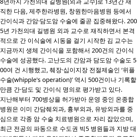
8
년까지 가천의대 길병원
(
외과 교수
)
로
13
년간 재
직한 다음
,
제주한라병원
,
창원한마음병원 등에서
간이식과 간암
·
담도암 수술에 줄곧 집중해왔다
. 200
5
년 가천의대 길병원 외과 교수로 재직하면서 본격
적으로 간 이식술에 시동을 걸기 시작한 김 교수는
지금까지 생체 간이식을 포함해서
200
건의 간이식
수술에 성공했다
.
고난도의 간암과 담도암 수술도
5
00
여 건 시행했고
,
췌장
·
십이지장 전절제술인
‘
위플
수술
(whipple's operation)’
역시
500
건이나 기록할
만큼 간
·
담도 및 간이식 명의로 평가받고 있다
.
지난해부터
700
병상을 허가받아 운영 중인 온종합
병원은 이미 간담췌외과
,
흉부외과
,
유방외과를 중
심으로 각종 암 수술 치료병원으로 자리 잡았으며
,
최근 전공의 파동으로 수도권 빅
5
병원들과 지방 대