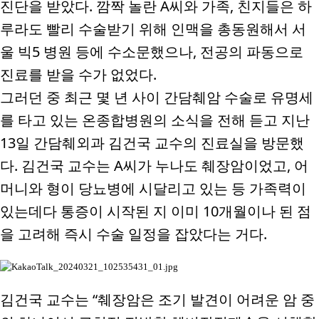
진단을 받았다
.
깜짝 놀란
A
씨와 가족
,
친지들은 하
루라도 빨리 수술받기 위해 인맥을 총동원해서 서
울 빅
5
병원 등에 수소문했으나
,
전공의 파동으로
진료를 받을 수가 없었다
.
그러던 중 최근 몇 년 사이 간담췌암 수술로 유명세
를 타고 있는 온종합병원의 소식을 전해 듣고 지난
13
일 간담췌외과 김건국 교수의 진료실을 방문했
다
.
김건국 교수는
A
씨가 누나도 췌장암이었고
,
어
머니와 형이 당뇨병에 시달리고 있는 등 가족력이
있는데다 통증이 시작된 지 이미
10
개월이나 된 점
을 고려해 즉시 수술 일정을 잡았다는 거다
.
김건국 교수는
“
췌장암은 조기 발견이 어려운 암 중