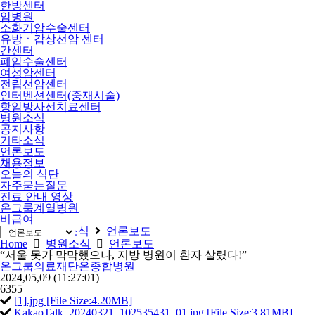
한방센터
암병원
소화기암수술센터
유방ㆍ갑상선암 센터
간센터
폐암수술센터
여성암센터
전립선암센터
인터벤션센터(중재시술)
항암방사선치료센터
병원소식
공지사항
기타소식
언론보도
채용정보
오늘의 식단
자주묻는질문
진료 안내 영상
온그룹계열병원
비급여
Home
병원소식
언론보도
Home
병원소식
언론보도
“서울 못가 막막했으나, 지방 병원이 환자 살렸다!”
온그룹의료재단온종합병원
2024,05,09
(11:27:01)
6355
[1].jpg [File Size:4.20MB]
KakaoTalk_20240321_102535431_01.jpg [File Size:3.81MB]