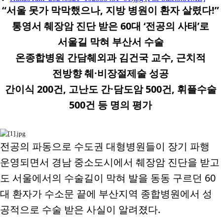
“
서울 못가 막막했으나
,
지방 병원이 환자 살렸다
!”
통영서 췌장암 진단 받은
60
대
‘
전공의 사태
’
로
서울길 막혀 부산서 수술
온종합병원 간담췌외과 김건국 교수
,
근치적
전방향 췌
·
비장절제술 성공
간이식
200
건
,
고난도 간
·
담도암
500
건
,
휘플수술
500
건 등 명의 평가
전공의 파동으로 수도권 대형병원들이 장기 파행
운영되면서 경남 중소도시에서 췌장암 진단을 받고
도 서울에서의 수술길이 막혀 발을 동동 구르던
60
대 환자가 수소문 끝에 부산지역 종합병원에서 성
공적으로 수술 받은 사실이 알려졌다
.