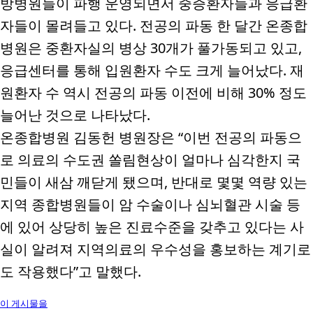
방병원들이 파행 운영되면서 중증환자들과 응급환
자들이 몰려들고 있다
.
전공의 파동 한 달간 온종합
병원은 중환자실의 병상
30
개가 풀가동되고 있고
,
응급센터를 통해 입원환자 수도 크게 늘어났다
.
재
원환자 수 역시 전공의 파동 이전에 비해
30%
정도
늘어난 것으로 나타났다
.
온종합병원 김동헌 병원장은
“
이번 전공의 파동으
로 의료의 수도권 쏠림현상이 얼마나 심각한지 국
민들이 새삼 깨닫게 됐으며
,
반대로 몇몇 역량 있는
지역 종합병원들이 암 수술이나 심뇌혈관 시술 등
에 있어 상당히 높은 진료수준을 갖추고 있다는 사
실이 알려져 지역의료의 우수성을 홍보하는 계기로
도 작용했다
”
고 말했다
.
이 게시물을