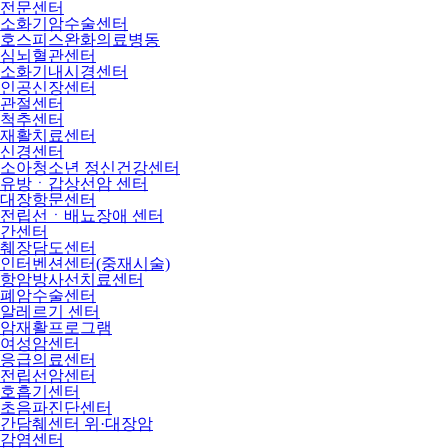
전문센터
소화기암수술센터
호스피스완화의료병동
심뇌혈관센터
소화기내시경센터
인공신장센터
관절센터
척추센터
재활치료센터
신경센터
소아청소년 정신건강센터
유방ㆍ갑상선암 센터
대장항문센터
전립선ㆍ배뇨장애 센터
간센터
췌장담도센터
인터벤션센터(중재시술)
항암방사선치료센터
폐암수술센터
알레르기 센터
암재활프로그램
여성암센터
응급의료센터
전립선암센터
호흡기센터
초음파진단센터
간담췌센터 위·대장암
감염센터