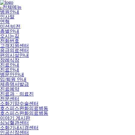
메
뉴
전체메뉴
U
건
병원안내
너
인사말
뛰
연혁
기
미션/비전
층별안내
오시는길
전화번호
고객지원센터
응급의료센터
편의시설안내
장례식장
진료안내
진료안내
병문안안내
입/퇴원 안내
제증명서발급
진료예약
진료과ㆍ의료진
전문센터
소화기암수술센터
호스피스완화의료병동
호스피스완화의료병동
이야기 게시판
심뇌혈관센터
소화기내시경센터
인공신장센터