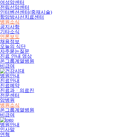
여성암센터
전립선암센터
인터벤션센터(중재시술)
항암방사선치료센터
병원소식
공지사항
기타소식
언론보도
채용정보
오늘의 식단
자주묻는질문
진료 안내 영상
온그룹계열병원
비급여
병원안내
진료안내
진료예약
진료과ㆍ의료진
전문센터
암병원
병원소식
온그룹계열병원
비급여
병원안내
인사말
연혁