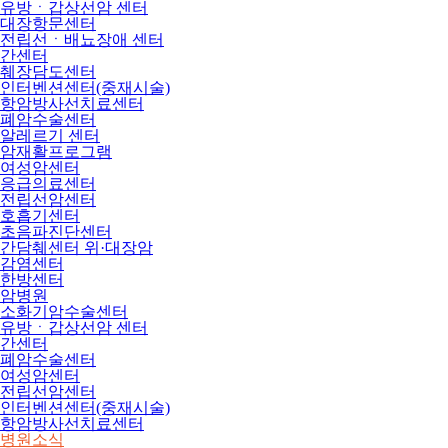
유방ㆍ갑상선암 센터
대장항문센터
전립선ㆍ배뇨장애 센터
간센터
췌장담도센터
인터벤션센터(중재시술)
항암방사선치료센터
폐암수술센터
알레르기 센터
암재활프로그램
여성암센터
응급의료센터
전립선암센터
호흡기센터
초음파진단센터
간담췌센터 위·대장암
감염센터
한방센터
암병원
소화기암수술센터
유방ㆍ갑상선암 센터
간센터
폐암수술센터
여성암센터
전립선암센터
인터벤션센터(중재시술)
항암방사선치료센터
병원소식