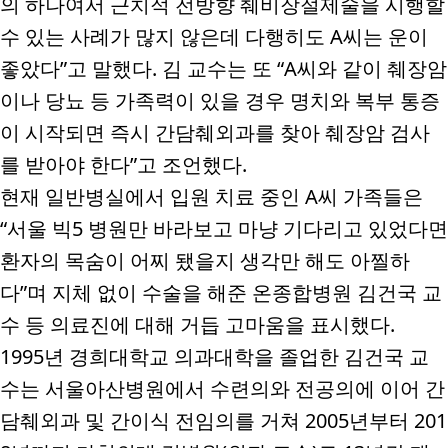
의 하나여서 근치적 전방향 췌비장절제술을 시행할
수 있는 사례가 많지 않은데 다행히도
A
씨는 운이
좋았다
”
고 말했다
.
김 교수는 또
“A
씨와 같이 췌장암
이나 당뇨 등 가족력이 있을 경우 명치와 복부 통증
이 시작되면 즉시 간담췌외과를 찾아 췌장암 검사
를 받아야 한다
”
고 조언했다
.
현재 일반병실에서 입원 치료 중인
A
씨 가족들은
“
서울 빅
5
병원만 바라보고 마냥 기다리고 있었다면
환자의 목숨이 어찌 됐을지 생각만 해도 아찔하
다
”
며 지체 없이 수술을 해준 온종합병원 김건국 교
수 등 의료진에 대해 거듭 고마움을 표시했다
.
1995
년 경희대학교 의과대학을 졸업한 김건국 교
수는 서울아산병원에서 수련의와 전공의에 이어 간
담췌외과 및 간이식 전임의를 거쳐
2005
년부터
201