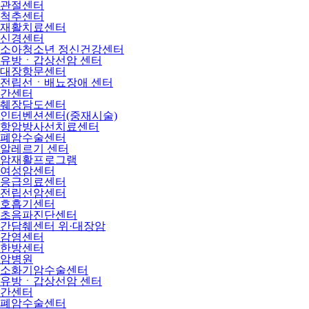
관절센터
척추센터
재활치료센터
신경센터
소아청소년 정신건강센터
유방ㆍ갑상선암 센터
대장항문센터
전립선ㆍ배뇨장애 센터
간센터
췌장담도센터
인터벤션센터(중재시술)
항암방사선치료센터
폐암수술센터
알레르기 센터
암재활프로그램
여성암센터
응급의료센터
전립선암센터
호흡기센터
초음파진단센터
간담췌센터 위·대장암
감염센터
한방센터
암병원
소화기암수술센터
유방ㆍ갑상선암 센터
간센터
폐암수술센터