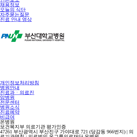
채용정보
오늘의 식단
자주묻는질문
진료 안내 영상
개인정보처리방침
병원안내
진료과ㆍ의료진
암병원
전문센터
병원소식
진료예약
비급여
온병원
보건복지부 의료기관 평가인증
47261 부산광역시 부산진구 가야대로 721 (당감동 966번지) | 의
료기관명칭 : 의료법인 온그룹의료재단 온병원