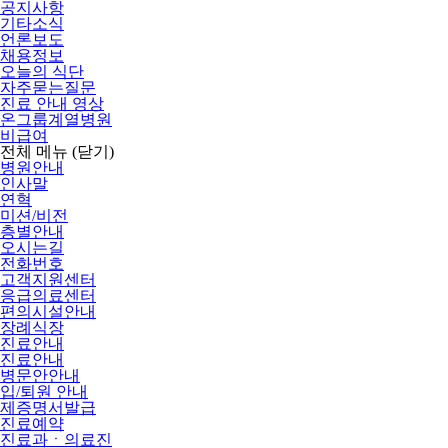
공지사항
기타소식
언론보도
채용정보
오늘의 식단
자주묻는질문
진료 안내 영상
온그룹계열병원
비급여
전체 메뉴
(닫기)
병원안내
인사말
연혁
미션/비전
층별안내
오시는길
전화번호
고객지원센터
응급의료센터
편의시설안내
장례식장
진료안내
진료안내
병문안안내
입/퇴원 안내
제증명서발급
진료예약
진료과ㆍ의료진