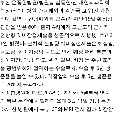
부산 온종합병원
(
병원장 김동헌
·
전 대한외과학회
회장
)
은
“
이 병원 간담췌외과 김건국 교수
(
전 가천
의대 길병원 간담췌외과 교수
)
가 지난
19
일 췌장암
진단을 받은
60
대 환자
A
씨에게 고난도의 근치적
전방향 췌비장절제술을 성공적으로 시행했다
”
고
2
1
일 밝혔다
.
근치적 전방향 췌비장절제술은 췌장암
,
담도암
,
십이지장암 등으로 인해 췌장 머리 부분과
십이지장
,
담낭
,
담도
,
위의 일부
,
비장 등 주변 조직
을 광범위하게 절제하는 수술로서
,
수술 후
5
년 생
존율을 높일 수 있다
.
췌장암의 수술 후
5
년 생존율
은
20%
에 불과하다
.
온종합병원에 따르면
A
씨는 지난해
6
월부터 명치
와 복부 통증에 시달리다 올해
3
월
11
일 경남 통영
소재 한 병원에서 복부
CT
와
MRI
검사 결과 췌장암