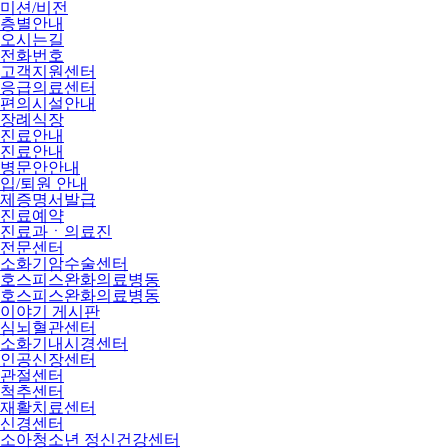
미션/비전
층별안내
오시는길
전화번호
고객지원센터
응급의료센터
편의시설안내
장례식장
진료안내
진료안내
병문안안내
입/퇴원 안내
제증명서발급
진료예약
진료과ㆍ의료진
전문센터
소화기암수술센터
호스피스완화의료병동
호스피스완화의료병동
이야기 게시판
심뇌혈관센터
소화기내시경센터
인공신장센터
관절센터
척추센터
재활치료센터
신경센터
소아청소년 정신건강센터