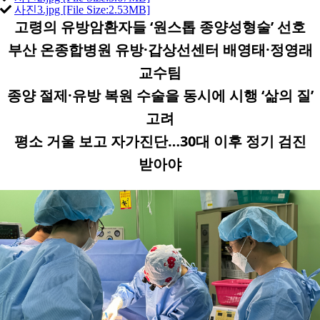
사진3.jpg [File Size:2.53MB]
고령의 유방암환자들
‘
원스톱 종양성형술
’
선호
부산 온종합병원 유방
·
갑상선센터 배영태
·
정영래
교수팀
종양 절제
·
유방 복원 수술을 동시에 시행
‘
삶의 질
’
고려
평소 거울 보고 자가진단
…
30
대 이후 정기 검진
받아야