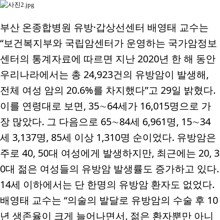
부산 온종합병원 유방
·
갑상선센터 배영태 교수는
“
보건복지부와 국립암센터가 운영하는 국가암정보
센터의 통계자료에 따르면 지난
2020
년 한 해 동안
우리나라에서는 총
24,923
건의 유방암이 발생해
,
전체 여성 암의
20.6%
를 차지했다
”
고
29
일 밝혔다
.
이를 연령대로 보면
, 35
∼
64
세가
16,015
명으로 가
장 많았다
.
그 다음으로
65
∼
84
세
6,961
명
, 15
∼
34
세
3,137
명
, 85
세 이상
1,310
명 순이었다
.
유방암은
주로
40, 50
대 여성에게 발생하지만
,
최근에는
20, 3
0
대 젊은 여성들의 유방암 발생률도 증가하고 있다
.
14
세 이하에서는 단 한명의 유방암 환자도 없었다
.
배영태 교수는
“
의술의 발달로 유방암의 수술 후
10
년 생존율이 크게 늘어나면서
,
젊은 환자뿐만 아니