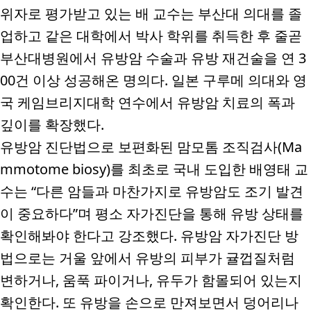
위자로 평가받고 있는 배 교수는 부산대 의대를 졸
업하고 같은 대학에서 박사 학위를 취득한 후 줄곧
부산대병원에서 유방암 수술과 유방 재건술을 연
3
00
건 이상 성공해온 명의다
.
일본 구루메 의대와 영
국 케임브리지대학 연수에서 유방암 치료의 폭과
깊이를 확장했다
.
유방암 진단법으로 보편화된 맘모톰 조직검사
(Ma
mmotome biosy)
를 최초로 국내 도입한 배영태 교
수는
“
다른 암들과 마찬가지로 유방암도 조기 발견
이 중요하다
”
며 평소 자가진단을 통해 유방 상태를
확인해봐야 한다고 강조했다
.
유방암 자가진단 방
법으로는 거울 앞에서 유방의 피부가 귤껍질처럼
변하거나
,
움푹 파이거나
,
유두가 함몰되어 있는지
확인한다
.
또 유방을 손으로 만져보면서 덩어리나