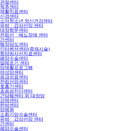
관절센터
척추센터
재활치료센터
신경센터
소아청소년 정신건강센터
유방ㆍ갑상선암 센터
대장항문센터
전립선ㆍ배뇨장애 센터
간센터
췌장담도센터
인터벤션센터(중재시술)
항암방사선치료센터
폐암수술센터
알레르기 센터
암재활프로그램
여성암센터
응급의료센터
전립선암센터
호흡기센터
초음파진단센터
간담췌센터 위·대장암
감염센터
한방센터
암병원
소화기암수술센터
유방ㆍ갑상선암 센터
간센터
폐암수술센터