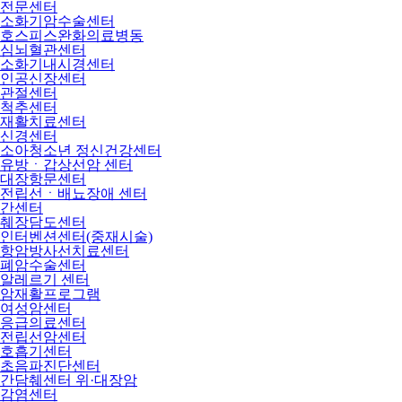
전문센터
소화기암수술센터
호스피스완화의료병동
심뇌혈관센터
소화기내시경센터
인공신장센터
관절센터
척추센터
재활치료센터
신경센터
소아청소년 정신건강센터
유방ㆍ갑상선암 센터
대장항문센터
전립선ㆍ배뇨장애 센터
간센터
췌장담도센터
인터벤션센터(중재시술)
항암방사선치료센터
폐암수술센터
알레르기 센터
암재활프로그램
여성암센터
응급의료센터
전립선암센터
호흡기센터
초음파진단센터
간담췌센터 위·대장암
감염센터