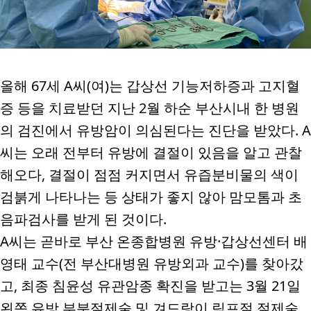
올해
67
세
A
씨
(
여
)
는 갑상선 기능저하증과 고지혈
증 등을 치료받던 지난
2
월 하순 부산시내 한 병원
의 검진에서 유방암이 의심된다는 진단을 받았다
. A
씨는 오래 전부터 유방에 결절이 있음을 알고 관찰
해오다
,
결절이 점점 커지면서 유즙분비물의 색이
검붉게 나타나는 등 상태가 좋지 않아 맘모톰과 초
음파검사를 받게 된 것이다
.
A
씨는 곧바로 부산 온종합병원 유방
·
갑상선센터 배
영태 교수
(
전 부산대병원 유방외과 교수
)
를 찾아갔
고
,
최종 침윤성 유관암종 확진을 받고는
3
월
21
일
왼쪽 유방 부분절제술 및 겨드랑이 림프절 절제술