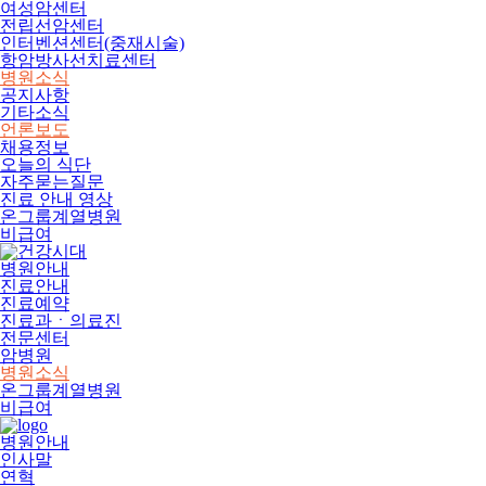
여성암센터
전립선암센터
인터벤션센터(중재시술)
항암방사선치료센터
병원소식
공지사항
기타소식
언론보도
채용정보
오늘의 식단
자주묻는질문
진료 안내 영상
온그룹계열병원
비급여
병원안내
진료안내
진료예약
진료과ㆍ의료진
전문센터
암병원
병원소식
온그룹계열병원
비급여
병원안내
인사말
연혁