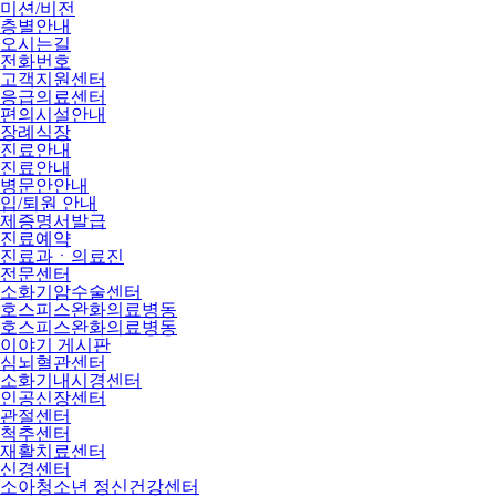
미션/비전
층별안내
오시는길
전화번호
고객지원센터
응급의료센터
편의시설안내
장례식장
진료안내
진료안내
병문안안내
입/퇴원 안내
제증명서발급
진료예약
진료과ㆍ의료진
전문센터
소화기암수술센터
호스피스완화의료병동
호스피스완화의료병동
이야기 게시판
심뇌혈관센터
소화기내시경센터
인공신장센터
관절센터
척추센터
재활치료센터
신경센터
소아청소년 정신건강센터