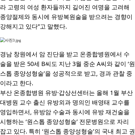
라 고령의 여성 환자들까지 길어진 여명을 고려해
종양절제와 동시에 유방복원술을 받으려는 경향이
강해지고 있다
”
고 말했다
.
경남 창원에서 암 진단을 받고 온종합병원에서 수
술을 받은
50
세
B
씨도 지난
3
월 중순
A
씨와 같이
‘
원
스톱 종양성형술
’
을 성공적으로 받고
,
경과 관찰 중
이라고 한다
.
부산 온종합병원 유방
·
갑상선센터는 올해
1
월 부산
대병원 교수 출신 유방외과 명의인 배영태 교수를
영입하면서
,
유방암 수술과 동시에 유방 재건술을
시행하는
‘
원스톱 종양성형술
’
전문병원으로 자리
잡고 있다
.
특히
‘
원스톱 종양성형술
’
의 국내 최고 권