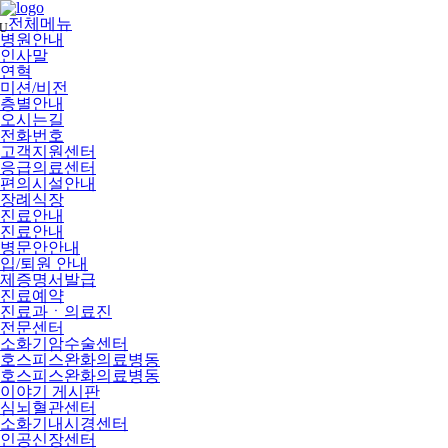
메
뉴
전체메뉴
U
건
병원안내
너
인사말
뛰
연혁
기
미션/비전
층별안내
오시는길
전화번호
고객지원센터
응급의료센터
편의시설안내
장례식장
진료안내
진료안내
병문안안내
입/퇴원 안내
제증명서발급
진료예약
진료과ㆍ의료진
전문센터
소화기암수술센터
호스피스완화의료병동
호스피스완화의료병동
이야기 게시판
심뇌혈관센터
소화기내시경센터
인공신장센터