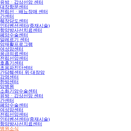
유방ㆍ갑상선암 센터
대장항문센터
전립선ㆍ배뇨장애 센터
간센터
췌장담도센터
인터벤션센터(중재시술)
항암방사선치료센터
폐암수술센터
알레르기 센터
암재활프로그램
여성암센터
응급의료센터
전립선암센터
호흡기센터
초음파진단센터
간담췌센터 위·대장암
감염센터
한방센터
암병원
소화기암수술센터
유방ㆍ갑상선암 센터
간센터
폐암수술센터
여성암센터
전립선암센터
인터벤션센터(중재시술)
항암방사선치료센터
병원소식