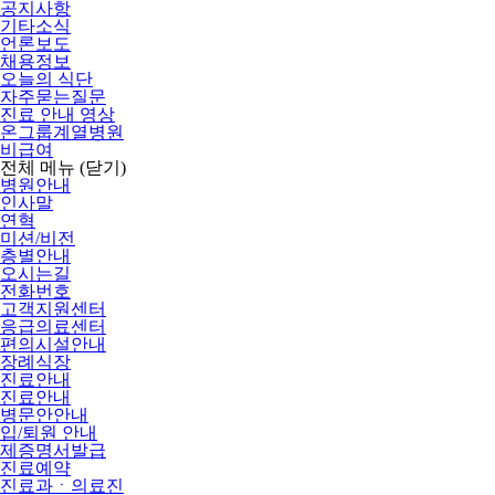
공지사항
기타소식
언론보도
채용정보
오늘의 식단
자주묻는질문
진료 안내 영상
온그룹계열병원
비급여
전체 메뉴
(닫기)
병원안내
인사말
연혁
미션/비전
층별안내
오시는길
전화번호
고객지원센터
응급의료센터
편의시설안내
장례식장
진료안내
진료안내
병문안안내
입/퇴원 안내
제증명서발급
진료예약
진료과ㆍ의료진