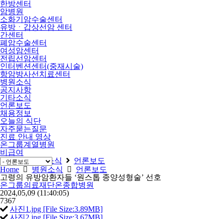
한방센터
암병원
소화기암수술센터
유방ㆍ갑상선암 센터
간센터
폐암수술센터
여성암센터
전립선암센터
인터벤션센터(중재시술)
항암방사선치료센터
병원소식
공지사항
기타소식
언론보도
채용정보
오늘의 식단
자주묻는질문
진료 안내 영상
온그룹계열병원
비급여
Home
병원소식
언론보도
Home
병원소식
언론보도
고령의 유방암환자들 ‘원스톱 종양성형술’ 선호
온그룹의료재단온종합병원
2024,05,09
(11:40:05)
7367
사진1.jpg [File Size:3.89MB]
사진2.jpg [File Size:3.67MB]