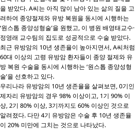
을 받았다
. A
씨는 아직 많이 남아 있는 삶의 질을 고
려하여 종양절제와 유방 복원을 동시에 시행하는
‘
원스톱 종양성형술
’
을 원했고
,
이 병원 배영태교수
·
정영래 교수팀의 집도로 성공적으로 수술 받았다
.
최근 유방암의
10
년 생존율이 높아지면서
, A
씨처럼
60
대 이상의 고령 유방암 환자들이 종양 절제와 유
방 복원 수술을 동시에 시행하는
‘
원스톱 종양성형
술
’
을 선호하고 있다
.
우리나라 유방암의
10
년 생존율을 살펴보면
, 0
기인
제자리 유방암의 경우
98%
이상이고
, 1
기
90%
이
상
, 2
기
80%
이상
, 3
기까지도
60%
이상인 것으로
알려졌다
.
다만
4
기 유방암은 수술 후
10
년 생존율
이
20%
미만에 그치는 것으로 나타났다
.