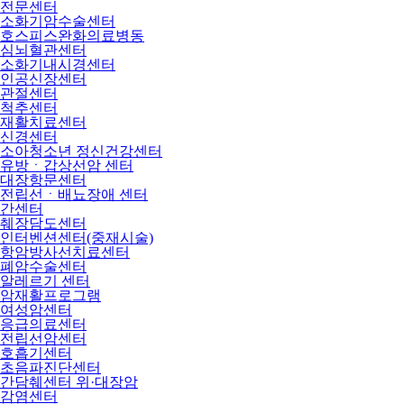
전문센터
소화기암수술센터
호스피스완화의료병동
심뇌혈관센터
소화기내시경센터
인공신장센터
관절센터
척추센터
재활치료센터
신경센터
소아청소년 정신건강센터
유방ㆍ갑상선암 센터
대장항문센터
전립선ㆍ배뇨장애 센터
간센터
췌장담도센터
인터벤션센터(중재시술)
항암방사선치료센터
폐암수술센터
알레르기 센터
암재활프로그램
여성암센터
응급의료센터
전립선암센터
호흡기센터
초음파진단센터
간담췌센터 위·대장암
감염센터