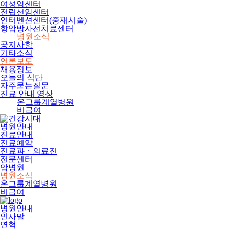
여성암센터
전립선암센터
인터벤션센터(중재시술)
항암방사선치료센터
병원소식
공지사항
기타소식
언론보도
채용정보
오늘의 식단
자주묻는질문
진료 안내 영상
온그룹계열병원
비급여
병원안내
진료안내
진료예약
진료과ㆍ의료진
전문센터
암병원
병원소식
온그룹계열병원
비급여
병원안내
인사말
연혁