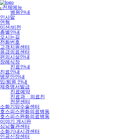
메
뉴
전체메뉴
U
건
병원안내
너
인사말
뛰
연혁
기
미션/비전
층별안내
오시는길
전화번호
고객지원센터
응급의료센터
편의시설안내
장례식장
진료안내
진료안내
병문안안내
입/퇴원 안내
제증명서발급
진료예약
진료과ㆍ의료진
전문센터
소화기암수술센터
호스피스완화의료병동
호스피스완화의료병동
이야기 게시판
심뇌혈관센터
소화기내시경센터
인공신장센터