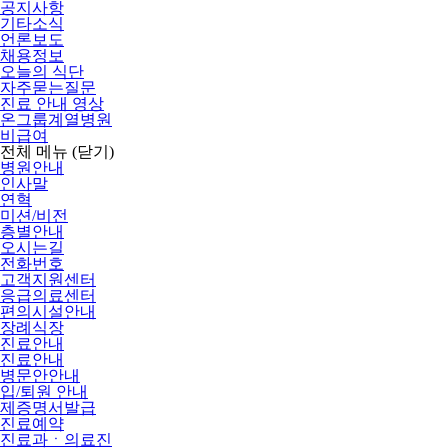
공지사항
기타소식
언론보도
채용정보
오늘의 식단
자주묻는질문
진료 안내 영상
온그룹계열병원
비급여
전체 메뉴
(닫기)
병원안내
인사말
연혁
미션/비전
층별안내
오시는길
전화번호
고객지원센터
응급의료센터
편의시설안내
장례식장
진료안내
진료안내
병문안안내
입/퇴원 안내
제증명서발급
진료예약
진료과ㆍ의료진