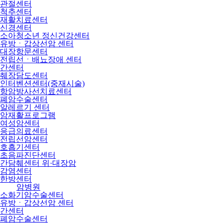
관절센터
척추센터
재활치료센터
신경센터
소아청소년 정신건강센터
유방ㆍ갑상선암 센터
대장항문센터
전립선ㆍ배뇨장애 센터
간센터
췌장담도센터
인터벤션센터(중재시술)
항암방사선치료센터
폐암수술센터
알레르기 센터
암재활프로그램
여성암센터
응급의료센터
전립선암센터
호흡기센터
초음파진단센터
간담췌센터 위·대장암
감염센터
한방센터
암병원
소화기암수술센터
유방ㆍ갑상선암 센터
간센터
폐암수술센터