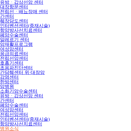
유방ㆍ갑상선암 센터
대장항문센터
전립선ㆍ배뇨장애 센터
간센터
췌장담도센터
인터벤션센터(중재시술)
항암방사선치료센터
폐암수술센터
알레르기 센터
암재활프로그램
여성암센터
응급의료센터
전립선암센터
호흡기센터
초음파진단센터
간담췌센터 위·대장암
감염센터
한방센터
암병원
소화기암수술센터
유방ㆍ갑상선암 센터
간센터
폐암수술센터
여성암센터
전립선암센터
인터벤션센터(중재시술)
항암방사선치료센터
병원소식