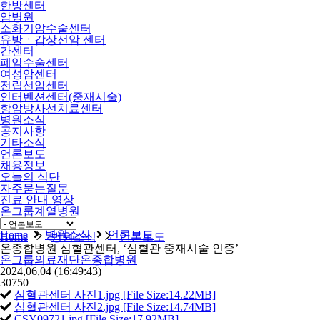
한방센터
암병원
소화기암수술센터
유방ㆍ갑상선암 센터
간센터
폐암수술센터
여성암센터
전립선암센터
인터벤션센터(중재시술)
항암방사선치료센터
병원소식
공지사항
기타소식
언론보도
채용정보
오늘의 식단
자주묻는질문
진료 안내 영상
온그룹계열병원
비급여
Home
병원소식
언론보도
Home
병원소식
언론보도
온종합병원 심혈관센터, ‘심혈관 중재시술 인증’
온그룹의료재단온종합병원
2024,06,04
(16:49:43)
30750
심혈관센터 사진1.jpg [File Size:14.22MB]
심혈관센터 사진2.jpg [File Size:14.74MB]
CSY09721.jpg [File Size:17.92MB]