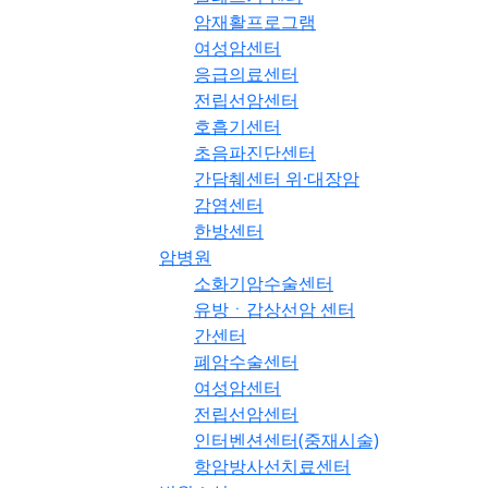
암재활프로그램
여성암센터
응급의료센터
전립선암센터
호흡기센터
초음파진단센터
간담췌센터 위·대장암
감염센터
한방센터
암병원
소화기암수술센터
유방ㆍ갑상선암 센터
간센터
폐암수술센터
여성암센터
전립선암센터
인터벤션센터(중재시술)
항암방사선치료센터