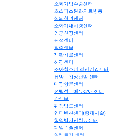
소화기암수술센터
호스피스완화의료병동
심뇌혈관센터
소화기내시경센터
인공신장센터
관절센터
척추센터
재활치료센터
신경센터
소아청소년 정신건강센터
유방ㆍ갑상선암 센터
대장항문센터
전립선ㆍ배뇨장애 센터
간센터
췌장담도센터
인터벤션센터(중재시술)
항암방사선치료센터
폐암수술센터
알레르기 센터