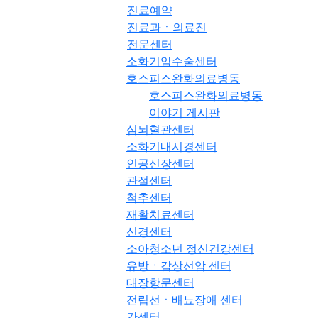
진료예약
진료과ㆍ의료진
전문센터
소화기암수술센터
호스피스완화의료병동
호스피스완화의료병동
이야기 게시판
심뇌혈관센터
소화기내시경센터
인공신장센터
관절센터
척추센터
재활치료센터
신경센터
소아청소년 정신건강센터
유방ㆍ갑상선암 센터
대장항문센터
전립선ㆍ배뇨장애 센터
간센터