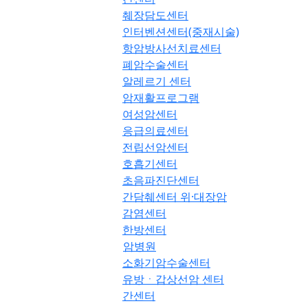
췌장담도센터
인터벤션센터(중재시술)
항암방사선치료센터
폐암수술센터
알레르기 센터
암재활프로그램
여성암센터
응급의료센터
전립선암센터
호흡기센터
초음파진단센터
간담췌센터 위·대장암
감염센터
한방센터
암병원
소화기암수술센터
유방ㆍ갑상선암 센터
간센터