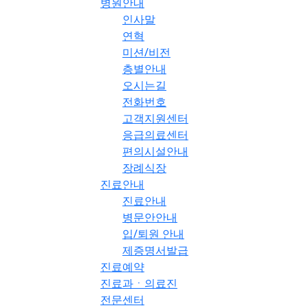
병원안내
인사말
연혁
미션/비전
층별안내
오시는길
전화번호
고객지원센터
응급의료센터
편의시설안내
장례식장
진료안내
진료안내
병문안안내
입/퇴원 안내
제증명서발급
진료예약
진료과ㆍ의료진
전문센터