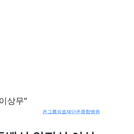
이상무”
온그룹의료재단온종합병원