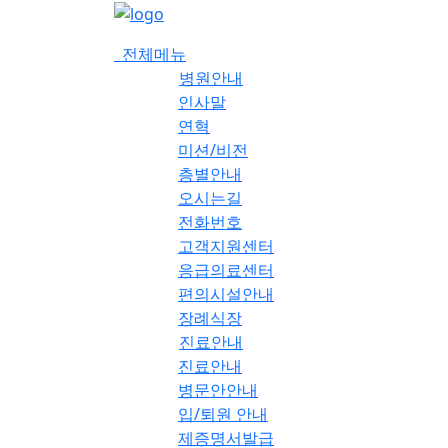
메
뉴
전체메뉴
건
병원안내
너
인사말
뛰
연혁
기
미션/비전
층별안내
오시는길
전화번호
고객지원센터
응급의료센터
편의시설안내
장례식장
진료안내
진료안내
병문안안내
입/퇴원 안내
제증명서발급