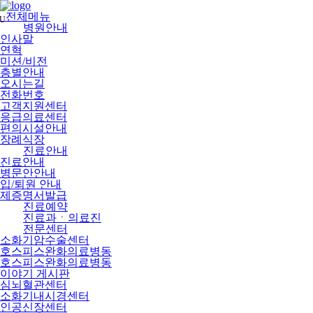
메
뉴
전체메뉴
U
건
병원안내
너
인사말
뛰
연혁
기
미션/비전
층별안내
오시는길
전화번호
고객지원센터
응급의료센터
편의시설안내
장례식장
진료안내
진료안내
병문안안내
입/퇴원 안내
제증명서발급
진료예약
진료과ㆍ의료진
전문센터
소화기암수술센터
호스피스완화의료병동
호스피스완화의료병동
이야기 게시판
심뇌혈관센터
소화기내시경센터
인공신장센터