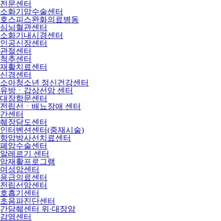
전문센터
소화기암수술센터
호스피스완화의료병동
심뇌혈관센터
소화기내시경센터
인공신장센터
관절센터
척추센터
재활치료센터
신경센터
소아청소년 정신건강센터
유방ㆍ갑상선암 센터
대장항문센터
전립선ㆍ배뇨장애 센터
간센터
췌장담도센터
인터벤션센터(중재시술)
항암방사선치료센터
폐암수술센터
알레르기 센터
암재활프로그램
여성암센터
응급의료센터
전립선암센터
호흡기센터
초음파진단센터
간담췌센터 위·대장암
감염센터