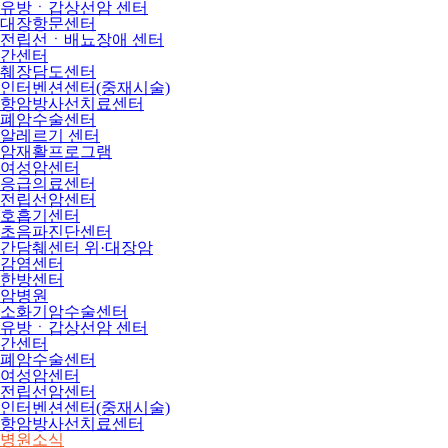
유방ㆍ갑상선암 센터
대장항문센터
전립선ㆍ배뇨장애 센터
간센터
췌장담도센터
인터벤션센터(중재시술)
항암방사선치료센터
폐암수술센터
알레르기 센터
암재활프로그램
여성암센터
응급의료센터
전립선암센터
호흡기센터
초음파진단센터
간담췌센터 위·대장암
감염센터
한방센터
암병원
소화기암수술센터
유방ㆍ갑상선암 센터
간센터
폐암수술센터
여성암센터
전립선암센터
인터벤션센터(중재시술)
항암방사선치료센터
병원소식