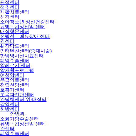
관절센터
척추센터
재활치료센터
신경센터
소아청소년 정신건강센터
유방ㆍ갑상선암 센터
대장항문센터
전립선ㆍ배뇨장애 센터
간센터
췌장담도센터
인터벤션센터(중재시술)
항암방사선치료센터
폐암수술센터
알레르기 센터
암재활프로그램
여성암센터
응급의료센터
전립선암센터
호흡기센터
초음파진단센터
간담췌센터 위·대장암
감염센터
한방센터
암병원
소화기암수술센터
유방ㆍ갑상선암 센터
간센터
폐암수술센터