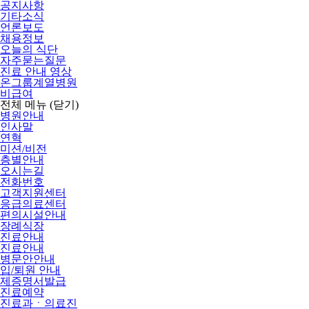
공지사항
기타소식
언론보도
채용정보
오늘의 식단
자주묻는질문
진료 안내 영상
온그룹계열병원
비급여
전체 메뉴
(닫기)
병원안내
인사말
연혁
미션/비전
층별안내
오시는길
전화번호
고객지원센터
응급의료센터
편의시설안내
장례식장
진료안내
진료안내
병문안안내
입/퇴원 안내
제증명서발급
진료예약
진료과ㆍ의료진