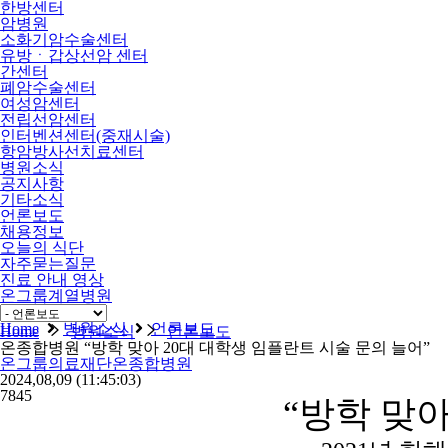
한방센터
암병원
소화기암수술센터
유방ㆍ갑상선암 센터
간센터
폐암수술센터
여성암센터
전립선암센터
인터벤션센터(중재시술)
항암방사선치료센터
병원소식
공지사항
기타소식
언론보도
채용정보
오늘의 식단
자주묻는질문
진료 안내 영상
온그룹계열병원
비급여
Home
병원소식
언론보도
Home
병원소식
언론보도
온종합병원 “방학 맞아 20대 대학생 임플란트 시술 문의 늘어”
온그룹의료재단온종합병원
2024,08,09
(11:45:03)
7845
“방학 맞