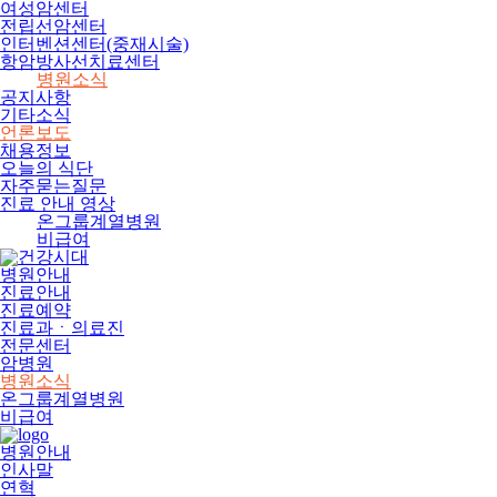
여성암센터
전립선암센터
인터벤션센터(중재시술)
항암방사선치료센터
병원소식
공지사항
기타소식
언론보도
채용정보
오늘의 식단
자주묻는질문
진료 안내 영상
온그룹계열병원
비급여
병원안내
진료안내
진료예약
진료과ㆍ의료진
전문센터
암병원
병원소식
온그룹계열병원
비급여
병원안내
인사말
연혁