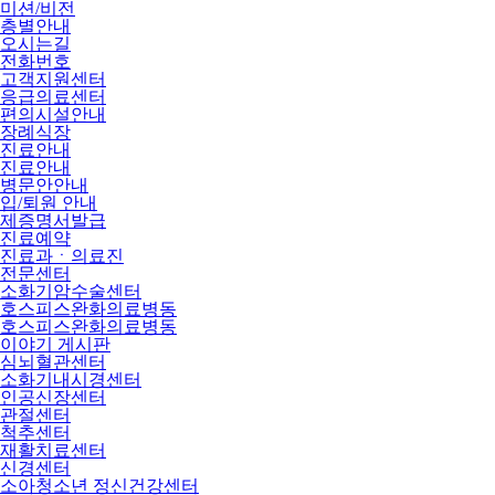
미션/비전
층별안내
오시는길
전화번호
고객지원센터
응급의료센터
편의시설안내
장례식장
진료안내
진료안내
병문안안내
입/퇴원 안내
제증명서발급
진료예약
진료과ㆍ의료진
전문센터
소화기암수술센터
호스피스완화의료병동
호스피스완화의료병동
이야기 게시판
심뇌혈관센터
소화기내시경센터
인공신장센터
관절센터
척추센터
재활치료센터
신경센터
소아청소년 정신건강센터