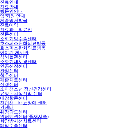
진료안내
진료안내
병문안안내
입/퇴원 안내
제증명서발급
진료예약
진료과ㆍ의료진
전문센터
소화기암수술센터
호스피스완화의료병동
호스피스완화의료병동
이야기 게시판
심뇌혈관센터
소화기내시경센터
인공신장센터
관절센터
척추센터
재활치료센터
신경센터
소아청소년 정신건강센터
유방ㆍ갑상선암 센터
대장항문센터
전립선ㆍ배뇨장애 센터
간센터
췌장담도센터
인터벤션센터(중재시술)
항암방사선치료센터
폐암수술센터