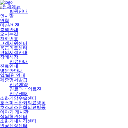
메
뉴
전체메뉴
U
건
병원안내
너
인사말
뛰
연혁
기
미션/비전
층별안내
오시는길
전화번호
고객지원센터
응급의료센터
편의시설안내
장례식장
진료안내
진료안내
병문안안내
입/퇴원 안내
제증명서발급
진료예약
진료과ㆍ의료진
전문센터
소화기암수술센터
호스피스완화의료병동
호스피스완화의료병동
이야기 게시판
심뇌혈관센터
소화기내시경센터
인공신장센터