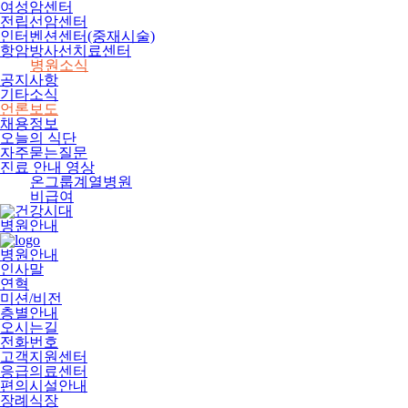
여성암센터
전립선암센터
인터벤션센터(중재시술)
항암방사선치료센터
병원소식
공지사항
기타소식
언론보도
채용정보
오늘의 식단
자주묻는질문
진료 안내 영상
온그룹계열병원
비급여
병원안내
병원안내
인사말
연혁
미션/비전
층별안내
오시는길
전화번호
고객지원센터
응급의료센터
편의시설안내
장례식장