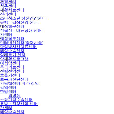
관절센터
척추센터
재활치료센터
신경센터
소아청소년 정신건강센터
유방ㆍ갑상선암 센터
대장항문센터
전립선ㆍ배뇨장애 센터
간센터
췌장담도센터
인터벤션센터(중재시술)
항암방사선치료센터
폐암수술센터
알레르기 센터
암재활프로그램
여성암센터
응급의료센터
전립선암센터
호흡기센터
초음파진단센터
간담췌센터 위·대장암
감염센터
한방센터
암병원
소화기암수술센터
유방ㆍ갑상선암 센터
간센터
폐암수술센터