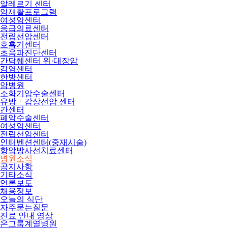
알레르기 센터
암재활프로그램
여성암센터
응급의료센터
전립선암센터
호흡기센터
초음파진단센터
간담췌센터 위·대장암
감염센터
한방센터
암병원
소화기암수술센터
유방ㆍ갑상선암 센터
간센터
폐암수술센터
여성암센터
전립선암센터
인터벤션센터(중재시술)
항암방사선치료센터
병원소식
공지사항
기타소식
언론보도
채용정보
오늘의 식단
자주묻는질문
진료 안내 영상
온그룹계열병원