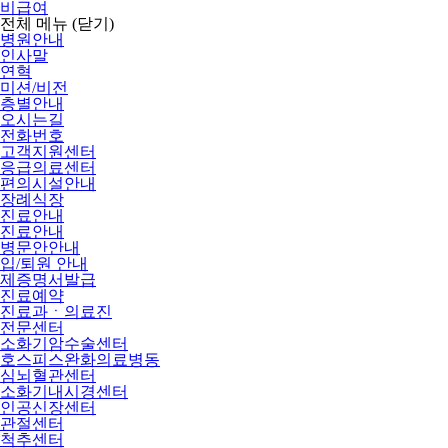
비급여
전체 메뉴
(닫기)
병원안내
인사말
연혁
미션/비전
층별안내
오시는길
전화번호
고객지원센터
응급의료센터
편의시설안내
장례식장
진료안내
진료안내
병문안안내
입/퇴원 안내
제증명서발급
진료예약
진료과ㆍ의료진
전문센터
소화기암수술센터
호스피스완화의료병동
심뇌혈관센터
소화기내시경센터
인공신장센터
관절센터
척추센터