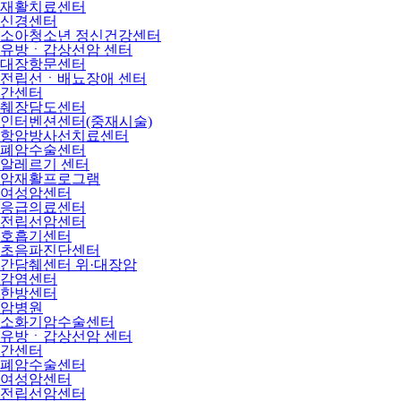
재활치료센터
신경센터
소아청소년 정신건강센터
유방ㆍ갑상선암 센터
대장항문센터
전립선ㆍ배뇨장애 센터
간센터
췌장담도센터
인터벤션센터(중재시술)
항암방사선치료센터
폐암수술센터
알레르기 센터
암재활프로그램
여성암센터
응급의료센터
전립선암센터
호흡기센터
초음파진단센터
간담췌센터 위·대장암
감염센터
한방센터
암병원
소화기암수술센터
유방ㆍ갑상선암 센터
간센터
폐암수술센터
여성암센터
전립선암센터