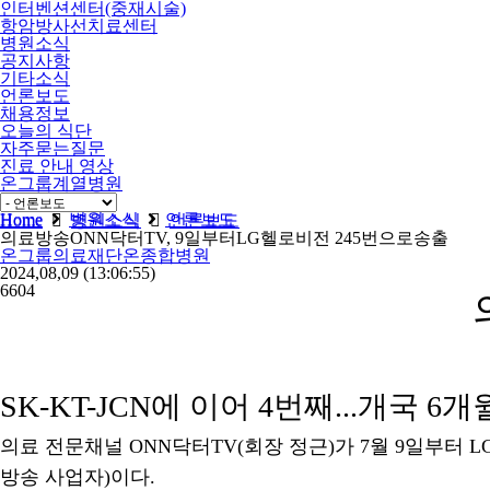
인터벤션센터(중재시술)
항암방사선치료센터
병원소식
공지사항
기타소식
언론보도
채용정보
오늘의 식단
자주묻는질문
진료 안내 영상
온그룹계열병원
비급여
Home
병원소식
언론보도
Home
병원소식
언론보도
의료방송ONN닥터TV, 9일부터LG헬로비전 245번으로송출
온그룹의료재단온종합병원
2024,08,09
(13:06:55)
6604
SK-KT-JCN에 이어 4번째...개국 
의료 전문채널 ONN닥터TV(회장 정근)가 7월 9일부터 
방송 사업자)이다.