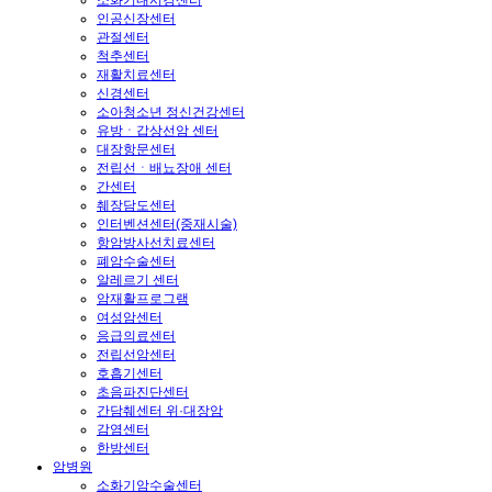
인공신장센터
관절센터
척추센터
재활치료센터
신경센터
소아청소년 정신건강센터
유방ㆍ갑상선암 센터
대장항문센터
전립선ㆍ배뇨장애 센터
간센터
췌장담도센터
인터벤션센터(중재시술)
항암방사선치료센터
폐암수술센터
알레르기 센터
암재활프로그램
여성암센터
응급의료센터
전립선암센터
호흡기센터
초음파진단센터
간담췌센터 위·대장암
감염센터
한방센터
암병원
소화기암수술센터