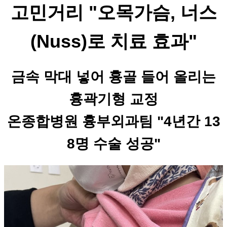
고민거리 "오목가슴, 너스
(Nuss)로 치료 효과"
금속 막대 넣어 흉골 들어 올리는
흉곽기형 교정
온종합병원 흉부외과팀 "4년간 13
8명 수술 성공"