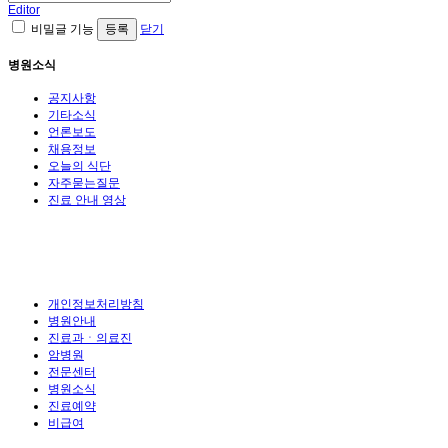
Editor
비밀글 기능
닫기
병원소식
공지사항
기타소식
언론보도
채용정보
오늘의 식단
자주묻는질문
진료 안내 영상
개인정보처리방침
병원안내
진료과ㆍ의료진
암병원
전문센터
병원소식
진료예약
비급여