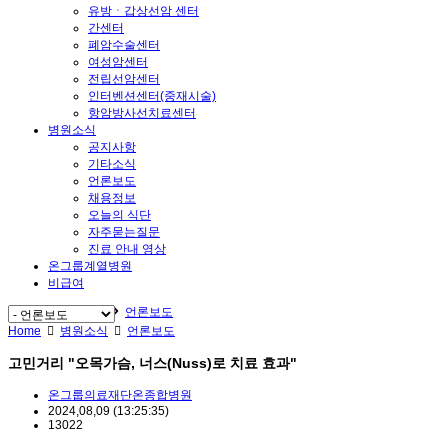
유방ㆍ갑상선암 센터
간센터
폐암수술센터
여성암센터
전립선암센터
인터벤션센터(중재시술)
항암방사선치료센터
병원소식
공지사항
기타소식
언론보도
채용정보
오늘의 식단
자주묻는질문
진료 안내 영상
온그룹계열병원
비급여
Home
병원소식
언론보도
Home
병원소식
언론보도
고민거리 "오목가슴, 너스(Nuss)로 치료 효과"
온그룹의료재단온종합병원
2024,08,09
(13:25:35)
13022