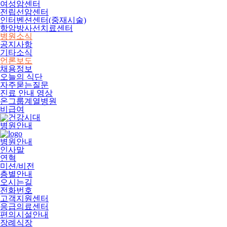
여성암센터
전립선암센터
인터벤션센터(중재시술)
항암방사선치료센터
병원소식
공지사항
기타소식
언론보도
채용정보
오늘의 식단
자주묻는질문
진료 안내 영상
온그룹계열병원
비급여
병원안내
병원안내
인사말
연혁
미션/비전
층별안내
오시는길
전화번호
고객지원센터
응급의료센터
편의시설안내
장례식장