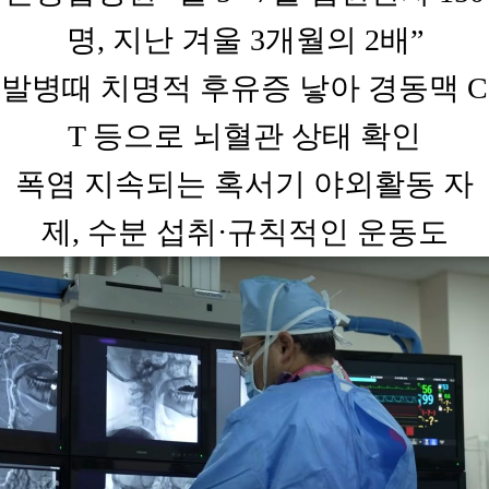
명, 지난 겨울 3개월의 2배”
발병때 치명적 후유증 낳아 경동맥 C
T 등으로 뇌혈관 상태 확인
폭염 지속되는 혹서기 야외활동 자
제, 수분 섭취·규칙적인 운동도