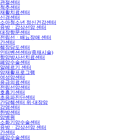
관절센터
척추센터
재활치료센터
신경센터
소아청소년 정신건강센터
유방ㆍ갑상선암 센터
대장항문센터
전립선ㆍ배뇨장애 센터
간센터
췌장담도센터
인터벤션센터(중재시술)
항암방사선치료센터
폐암수술센터
알레르기 센터
암재활프로그램
여성암센터
응급의료센터
전립선암센터
호흡기센터
초음파진단센터
간담췌센터 위·대장암
감염센터
한방센터
암병원
소화기암수술센터
유방ㆍ갑상선암 센터
간센터
폐암수술센터