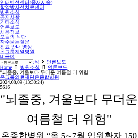
인터벤션센터(중재시술)
항암방사선치료센터
병원소식
공지사항
기타소식
언론보도
채용정보
오늘의 식단
자주묻는질문
진료 안내 영상
온그룹계열병원
비급여
Home
병원소식
언론보도
Home
병원소식
언론보도
"뇌졸중, 겨울보다 무더운 여름철 더 위험"
온그룹의료재단온종합병원
2024,08,09
(13:30:24)
5616
"뇌졸중, 겨울보다 무더운
여름철 더 위험"
온종합병원 “올 5∼7월 입원환자 150