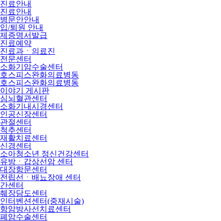
진료안내
진료안내
병문안안내
입/퇴원 안내
제증명서발급
진료예약
진료과ㆍ의료진
전문센터
소화기암수술센터
호스피스완화의료병동
호스피스완화의료병동
이야기 게시판
심뇌혈관센터
소화기내시경센터
인공신장센터
관절센터
척추센터
재활치료센터
신경센터
소아청소년 정신건강센터
유방ㆍ갑상선암 센터
대장항문센터
전립선ㆍ배뇨장애 센터
간센터
췌장담도센터
인터벤션센터(중재시술)
항암방사선치료센터
폐암수술센터