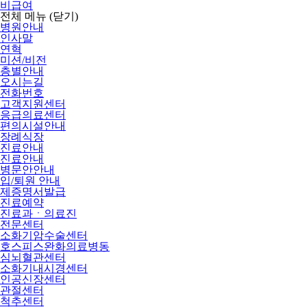
비급여
전체 메뉴
(닫기)
병원안내
인사말
연혁
미션/비전
층별안내
오시는길
전화번호
고객지원센터
응급의료센터
편의시설안내
장례식장
진료안내
진료안내
병문안안내
입/퇴원 안내
제증명서발급
진료예약
진료과ㆍ의료진
전문센터
소화기암수술센터
호스피스완화의료병동
심뇌혈관센터
소화기내시경센터
인공신장센터
관절센터
척추센터