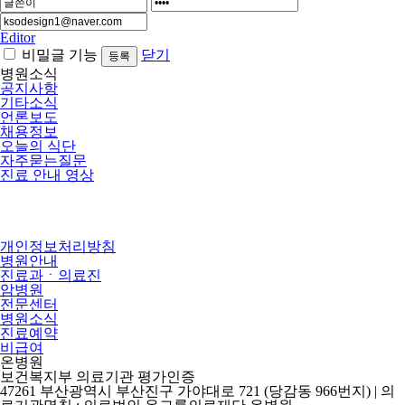
Editor
비밀글 기능
닫기
병원소식
공지사항
기타소식
언론보도
채용정보
오늘의 식단
자주묻는질문
진료 안내 영상
개인정보처리방침
병원안내
진료과ㆍ의료진
암병원
전문센터
병원소식
진료예약
비급여
온병원
보건복지부 의료기관 평가인증
47261 부산광역시 부산진구 가야대로 721 (당감동 966번지) | 의