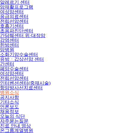
알레르기 센터
암재활프로그램
여성암센터
응급의료센터
전립선암센터
호흡기센터
초음파진단센터
간담췌센터 위·대장암
감염센터
한방센터
암병원
소화기암수술센터
유방ㆍ갑상선암 센터
간센터
폐암수술센터
여성암센터
전립선암센터
인터벤션센터(중재시술)
항암방사선치료센터
병원소식
공지사항
기타소식
언론보도
채용정보
오늘의 식단
자주묻는질문
진료 안내 영상
온그룹계열병원