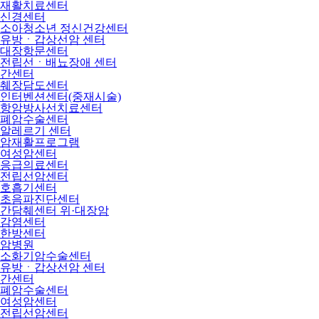
재활치료센터
신경센터
소아청소년 정신건강센터
유방ㆍ갑상선암 센터
대장항문센터
전립선ㆍ배뇨장애 센터
간센터
췌장담도센터
인터벤션센터(중재시술)
항암방사선치료센터
폐암수술센터
알레르기 센터
암재활프로그램
여성암센터
응급의료센터
전립선암센터
호흡기센터
초음파진단센터
간담췌센터 위·대장암
감염센터
한방센터
암병원
소화기암수술센터
유방ㆍ갑상선암 센터
간센터
폐암수술센터
여성암센터
전립선암센터