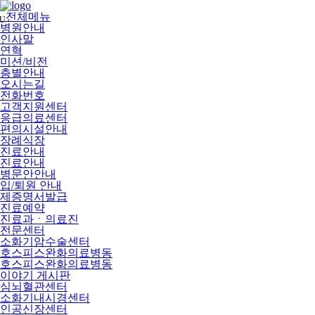
메
뉴
전체메뉴
U
건
병원안내
너
인사말
뛰
연혁
기
미션/비전
층별안내
오시는길
전화번호
고객지원센터
응급의료센터
편의시설안내
장례식장
진료안내
진료안내
병문안안내
입/퇴원 안내
제증명서발급
진료예약
진료과ㆍ의료진
전문센터
소화기암수술센터
호스피스완화의료병동
호스피스완화의료병동
이야기 게시판
심뇌혈관센터
소화기내시경센터
인공신장센터