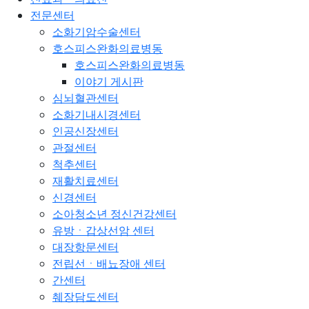
전문센터
소화기암수술센터
호스피스완화의료병동
호스피스완화의료병동
이야기 게시판
심뇌혈관센터
소화기내시경센터
인공신장센터
관절센터
척추센터
재활치료센터
신경센터
소아청소년 정신건강센터
유방ㆍ갑상선암 센터
대장항문센터
전립선ㆍ배뇨장애 센터
간센터
췌장담도센터