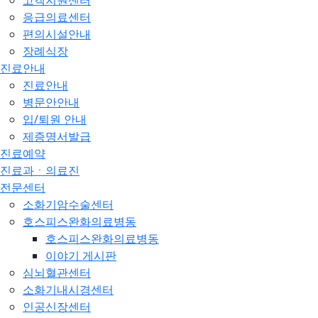
고객지원센터
응급의료센터
편의시설안내
장례식장
진료안내
진료안내
병문안안내
입/퇴원 안내
제증명서발급
진료예약
진료과ㆍ의료진
전문센터
소화기암수술센터
호스피스완화의료병동
호스피스완화의료병동
이야기 게시판
심뇌혈관센터
소화기내시경센터
인공신장센터