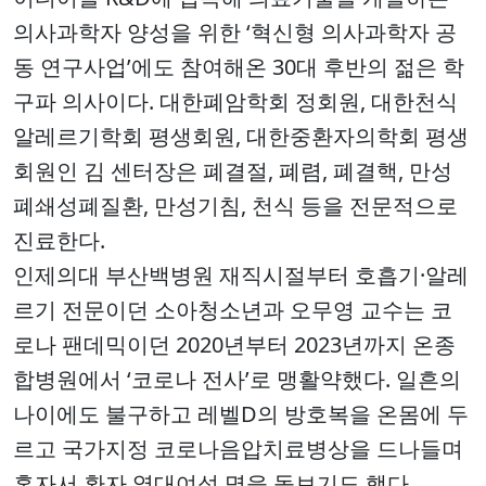
의사과학자 양성을 위한 ‘혁신형 의사과학자 공
동 연구사업’에도 참여해온 30대 후반의 젊은 학
구파 의사이다. 대한폐암학회 정회원, 대한천식
알레르기학회 평생회원, 대한중환자의학회 평생
회원인 김 센터장은 폐결절, 폐렴, 폐결핵, 만성
폐쇄성폐질환, 만성기침, 천식 등을 전문적으로
진료한다.
인제의대 부산백병원 재직시절부터 호흡기·알레
르기 전문이던 소아청소년과 오무영 교수는 코
로나 팬데믹이던 2020년부터 2023년까지 온종
합병원에서 ‘코로나 전사’로 맹활약했다. 일흔의
나이에도 불구하고 레벨D의 방호복을 온몸에 두
르고 국가지정 코로나음압치료병상을 드나들며
혼자서 환자 열대여섯 명을 돌보기도 했다.