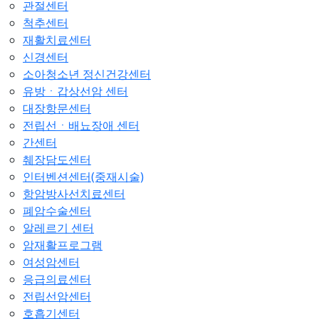
관절센터
척추센터
재활치료센터
신경센터
소아청소년 정신건강센터
유방ㆍ갑상선암 센터
대장항문센터
전립선ㆍ배뇨장애 센터
간센터
췌장담도센터
인터벤션센터(중재시술)
항암방사선치료센터
폐암수술센터
알레르기 센터
암재활프로그램
여성암센터
응급의료센터
전립선암센터
호흡기센터