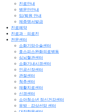
진료안내
병문안안내
입/퇴원 안내
제증명서발급
진료예약
진료과ㆍ의료진
전문센터
소화기암수술센터
호스피스완화의료병동
심뇌혈관센터
소화기내시경센터
인공신장센터
관절센터
척추센터
재활치료센터
신경센터
소아청소년 정신건강센터
유방ㆍ갑상선암 센터
대장항문센터