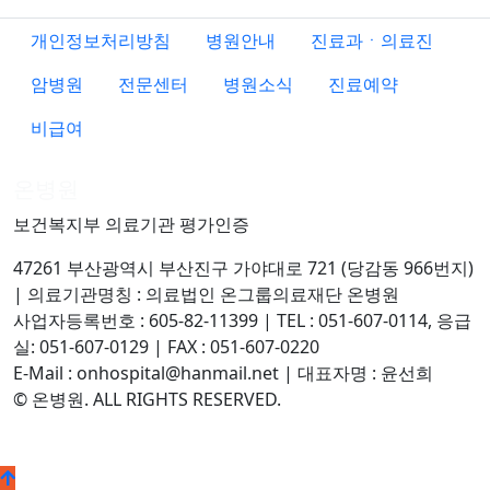
개인정보처리방침
병원안내
진료과ㆍ의료진
암병원
전문센터
병원소식
진료예약
비급여
온병원
보건복지부 의료기관 평가인증
47261 부산광역시 부산진구 가야대로 721 (당감동 966번지)
| 의료기관명칭 : 의료법인 온그룹의료재단 온병원
사업자등록번호 : 605-82-11399 | TEL : 051-607-0114, 응급
실: 051-607-0129 | FAX : 051-607-0220
E-Mail : onhospital@hanmail.net | 대표자명 : 윤선희
© 온병원. ALL RIGHTS RESERVED.
©