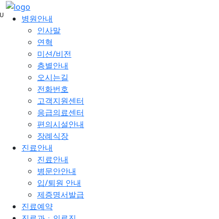
메
U
뉴
병원안내
건
인사말
너
연혁
뛰
미션/비전
기
층별안내
오시는길
전화번호
고객지원센터
응급의료센터
편의시설안내
장례식장
진료안내
진료안내
병문안안내
입/퇴원 안내
제증명서발급
진료예약
진료과ㆍ의료진