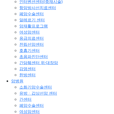
인터벤션센터(중재시술)
항암방사선치료센터
폐암수술센터
알레르기 센터
암재활프로그램
여성암센터
응급의료센터
전립선암센터
호흡기센터
초음파진단센터
간담췌센터 위·대장암
감염센터
한방센터
암병원
소화기암수술센터
유방ㆍ갑상선암 센터
간센터
폐암수술센터
여성암센터