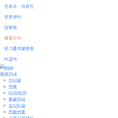
진료과ㆍ의료진
전문센터
암병원
병원소식
온그룹계열병원
비급여
병원안내
인사말
연혁
미션/비전
층별안내
오시는길
전화번호