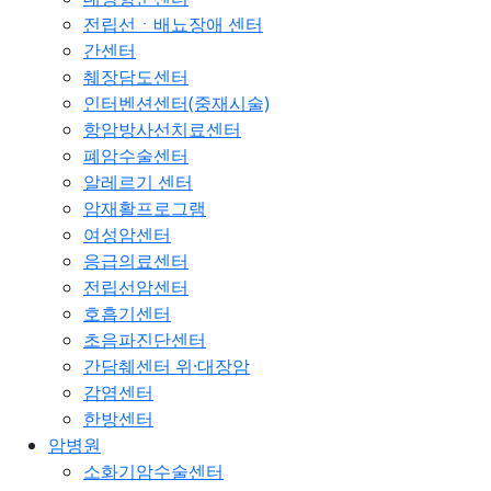
전립선ㆍ배뇨장애 센터
간센터
췌장담도센터
인터벤션센터(중재시술)
항암방사선치료센터
폐암수술센터
알레르기 센터
암재활프로그램
여성암센터
응급의료센터
전립선암센터
호흡기센터
초음파진단센터
간담췌센터 위·대장암
감염센터
한방센터
암병원
소화기암수술센터