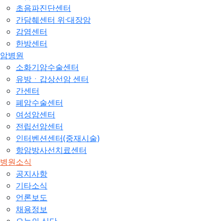
초음파진단센터
간담췌센터 위·대장암
감염센터
한방센터
암병원
소화기암수술센터
유방ㆍ갑상선암 센터
간센터
폐암수술센터
여성암센터
전립선암센터
인터벤션센터(중재시술)
항암방사선치료센터
병원소식
공지사항
기타소식
언론보도
채용정보