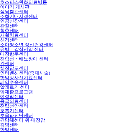
호스피스완화의료병동
이야기 게시판
심뇌혈관센터
소화기내시경센터
인공신장센터
관절센터
척추센터
재활치료센터
신경센터
소아청소년 정신건강센터
유방ㆍ갑상선암 센터
대장항문센터
전립선ㆍ배뇨장애 센터
간센터
췌장담도센터
인터벤션센터(중재시술)
항암방사선치료센터
폐암수술센터
알레르기 센터
암재활프로그램
여성암센터
응급의료센터
전립선암센터
호흡기센터
초음파진단센터
간담췌센터 위·대장암
감염센터
한방센터