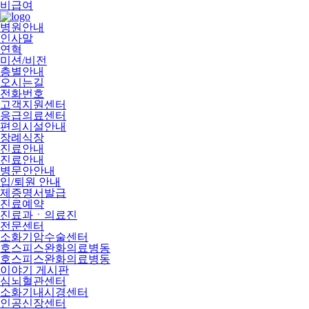
비급여
병원안내
인사말
연혁
미션/비전
층별안내
오시는길
전화번호
고객지원센터
응급의료센터
편의시설안내
장례식장
진료안내
진료안내
병문안안내
입/퇴원 안내
제증명서발급
진료예약
진료과ㆍ의료진
전문센터
소화기암수술센터
호스피스완화의료병동
호스피스완화의료병동
이야기 게시판
심뇌혈관센터
소화기내시경센터
인공신장센터