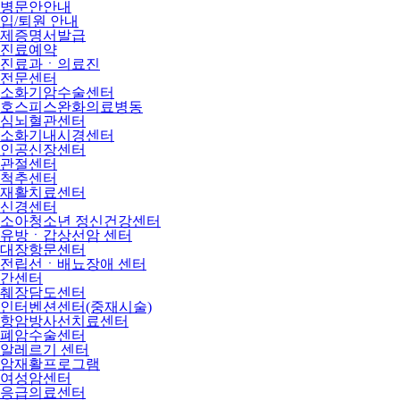
병문안안내
입/퇴원 안내
제증명서발급
진료예약
진료과ㆍ의료진
전문센터
소화기암수술센터
호스피스완화의료병동
심뇌혈관센터
소화기내시경센터
인공신장센터
관절센터
척추센터
재활치료센터
신경센터
소아청소년 정신건강센터
유방ㆍ갑상선암 센터
대장항문센터
전립선ㆍ배뇨장애 센터
간센터
췌장담도센터
인터벤션센터(중재시술)
항암방사선치료센터
폐암수술센터
알레르기 센터
암재활프로그램
여성암센터
응급의료센터