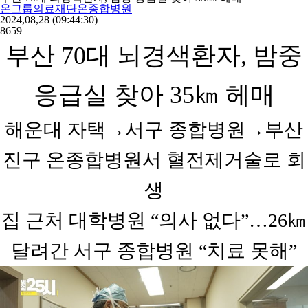
온그룹의료재단온종합병원
2024,08,28
(09:44:30)
8659
부산 70대 뇌경색환자, 밤중
응급실 찾아 35㎞ 헤매
해운대 자택→서구 종합병원→부산
진구 온종합병원서 혈전제거술로 회
생
집 근처 대학병원 “의사 없다”…26㎞
달려간 서구 종합병원 “치료 못해”