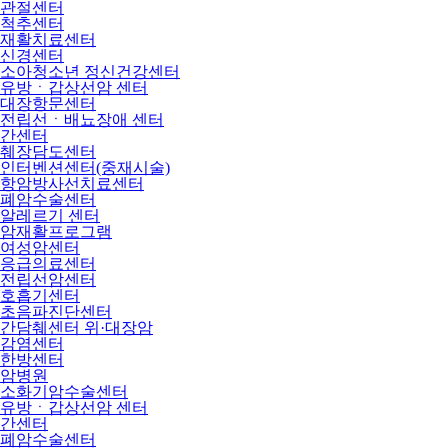
관절센터
척추센터
재활치료센터
신경센터
소아청소년 정신건강센터
유방ㆍ갑상선암 센터
대장항문센터
전립선ㆍ배뇨장애 센터
간센터
췌장담도센터
인터벤션센터(중재시술)
항암방사선치료센터
폐암수술센터
알레르기 센터
암재활프로그램
여성암센터
응급의료센터
전립선암센터
호흡기센터
초음파진단센터
간담췌센터 위·대장암
감염센터
한방센터
암병원
소화기암수술센터
유방ㆍ갑상선암 센터
간센터
폐암수술센터