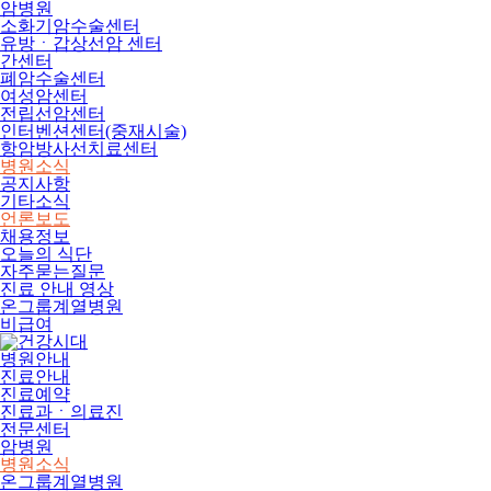
암병원
소화기암수술센터
유방ㆍ갑상선암 센터
간센터
폐암수술센터
여성암센터
전립선암센터
인터벤션센터(중재시술)
항암방사선치료센터
병원소식
공지사항
기타소식
언론보도
채용정보
오늘의 식단
자주묻는질문
진료 안내 영상
온그룹계열병원
비급여
병원안내
진료안내
진료예약
진료과ㆍ의료진
전문센터
암병원
병원소식
온그룹계열병원