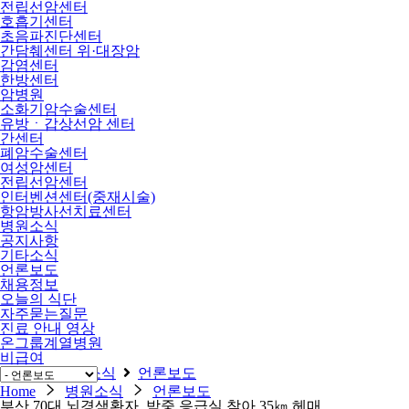
전립선암센터
호흡기센터
초음파진단센터
간담췌센터 위·대장암
감염센터
한방센터
암병원
소화기암수술센터
유방ㆍ갑상선암 센터
간센터
폐암수술센터
여성암센터
전립선암센터
인터벤션센터(중재시술)
항암방사선치료센터
병원소식
공지사항
기타소식
언론보도
채용정보
오늘의 식단
자주묻는질문
진료 안내 영상
온그룹계열병원
비급여
Home
병원소식
언론보도
Home
병원소식
언론보도
부산 70대 뇌경색환자, 밤중 응급실 찾아 35㎞ 헤매