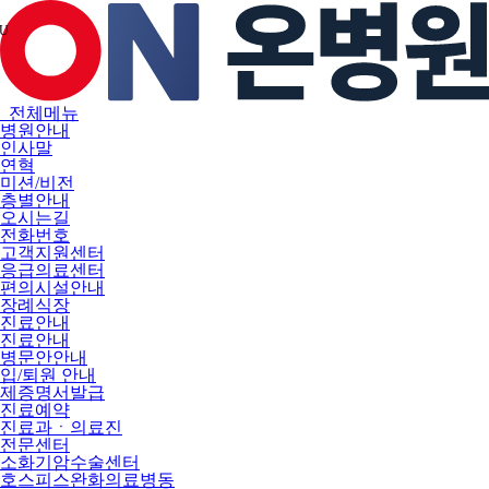
메
뉴
U
건
너
뛰
기
전체메뉴
병원안내
인사말
연혁
미션/비전
층별안내
오시는길
전화번호
고객지원센터
응급의료센터
편의시설안내
장례식장
진료안내
진료안내
병문안안내
입/퇴원 안내
제증명서발급
진료예약
진료과ㆍ의료진
전문센터
소화기암수술센터
호스피스완화의료병동