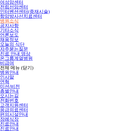
여성암센터
전립선암센터
인터벤션센터(중재시술)
항암방사선치료센터
병원소식
공지사항
기타소식
언론보도
채용정보
오늘의 식단
자주묻는질문
진료 안내 영상
온그룹계열병원
비급여
전체 메뉴
(닫기)
병원안내
인사말
연혁
미션/비전
층별안내
오시는길
전화번호
고객지원센터
응급의료센터
편의시설안내
장례식장
진료안내
진료안내