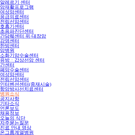
알레르기 센터
암재활프로그램
여성암센터
응급의료센터
전립선암센터
호흡기센터
초음파진단센터
간담췌센터 위·대장암
감염센터
한방센터
암병원
소화기암수술센터
유방ㆍ갑상선암 센터
간센터
폐암수술센터
여성암센터
전립선암센터
인터벤션센터(중재시술)
항암방사선치료센터
병원소식
공지사항
기타소식
언론보도
채용정보
오늘의 식단
자주묻는질문
진료 안내 영상
온그룹계열병원