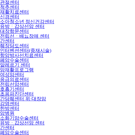
관절센터
척추센터
재활치료센터
신경센터
소아청소년 정신건강센터
유방ㆍ갑상선암 센터
대장항문센터
전립선ㆍ배뇨장애 센터
간센터
췌장담도센터
인터벤션센터(중재시술)
항암방사선치료센터
폐암수술센터
알레르기 센터
암재활프로그램
여성암센터
응급의료센터
전립선암센터
호흡기센터
초음파진단센터
간담췌센터 위·대장암
감염센터
한방센터
암병원
소화기암수술센터
유방ㆍ갑상선암 센터
간센터
폐암수술센터