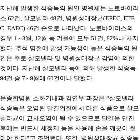
지난해 발생한 식중독의 원인 병원체는 노로바이러
스 62건, 살모넬라 48건, 병원성대장균(EPEC, ETE
C, EAEC) 46건 순으로 나타났다. 노로바이러스의
경우 1∼3월, 12월 등 겨울에 모두 51건, 82%나 차지
했다. 추석 명절에 발생 가능성이 높은 식중독의 원
인은 주로 살모넬라 및 병원성대장균 감염에 의한
것이다. 지난해 살모넬라 등에 의해 발생한 식중독
94건 중 7∼9월에 60건이나 달했다.
온종합병원 소화기내과 김연우 과장은 “살모넬라
식중독은 오염된 달걀껍질에서 다른 식품으로 살모
넬라균이 교차오염이 될 수 있으므로 달걀을 만진
후에는 반드시 세정제 등을 사용해 손을 깨끗이 씻
어야 한다”고 조언했다. 또한, 병원성대장균 식중독