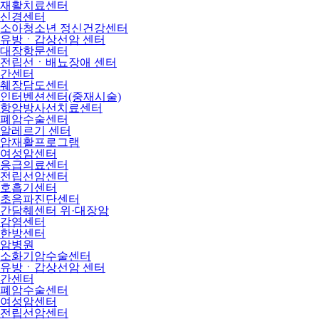
재활치료센터
신경센터
소아청소년 정신건강센터
유방ㆍ갑상선암 센터
대장항문센터
전립선ㆍ배뇨장애 센터
간센터
췌장담도센터
인터벤션센터(중재시술)
항암방사선치료센터
폐암수술센터
알레르기 센터
암재활프로그램
여성암센터
응급의료센터
전립선암센터
호흡기센터
초음파진단센터
간담췌센터 위·대장암
감염센터
한방센터
암병원
소화기암수술센터
유방ㆍ갑상선암 센터
간센터
폐암수술센터
여성암센터
전립선암센터