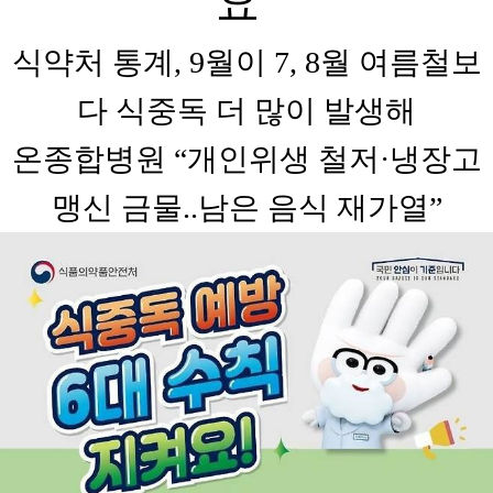
요"
식약처 통계, 9월이 7, 8월 여름철보
다 식중독 더 많이 발생해
온종합병원 “개인위생 철저·냉장고
맹신 금물..남은 음식 재가열”