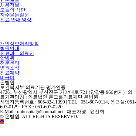
언론보도
채용정보
오늘의 식단
자주묻는질문
진료 안내 영상
개인정보처리방침
병원안내
진료과ㆍ의료진
암병원
전문센터
병원소식
진료예약
비급여
온병원
보건복지부 의료기관 평가인증
47261 부산광역시 부산진구 가야대로 721 (당감동 966번지) | 의
료기관명칭 : 의료법인 온그룹의료재단 온병원
사업자등록번호 : 605-82-11399 | TEL : 051-607-0114, 응급실: 051-
607-0129 | FAX : 051-607-0220
E-Mail : onhospital@hanmail.net | 대표자명 : 윤선희
© 온병원. ALL RIGHTS RESERVED.
©
k2s0o2d0e0s1i0g1n.
ALL
RIGHTS