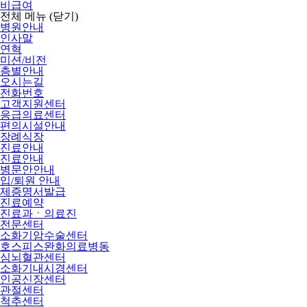
비급여
전체 메뉴
(닫기)
병원안내
인사말
연혁
미션/비전
층별안내
오시는길
전화번호
고객지원센터
응급의료센터
편의시설안내
장례식장
진료안내
진료안내
병문안안내
입/퇴원 안내
제증명서발급
진료예약
진료과ㆍ의료진
전문센터
소화기암수술센터
호스피스완화의료병동
심뇌혈관센터
소화기내시경센터
인공신장센터
관절센터
척추센터