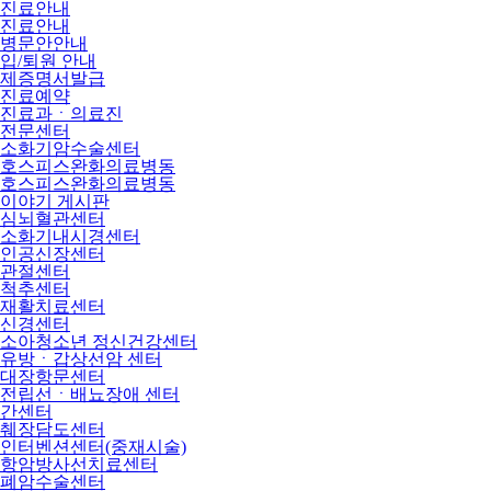
진료안내
진료안내
병문안안내
입/퇴원 안내
제증명서발급
진료예약
진료과ㆍ의료진
전문센터
소화기암수술센터
호스피스완화의료병동
호스피스완화의료병동
이야기 게시판
심뇌혈관센터
소화기내시경센터
인공신장센터
관절센터
척추센터
재활치료센터
신경센터
소아청소년 정신건강센터
유방ㆍ갑상선암 센터
대장항문센터
전립선ㆍ배뇨장애 센터
간센터
췌장담도센터
인터벤션센터(중재시술)
항암방사선치료센터
폐암수술센터