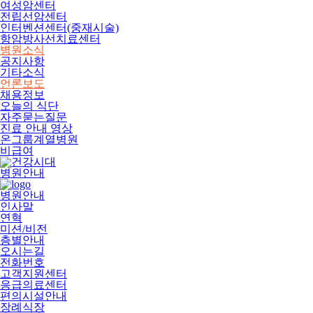
여성암센터
전립선암센터
인터벤션센터(중재시술)
항암방사선치료센터
병원소식
공지사항
기타소식
언론보도
채용정보
오늘의 식단
자주묻는질문
진료 안내 영상
온그룹계열병원
비급여
병원안내
병원안내
인사말
연혁
미션/비전
층별안내
오시는길
전화번호
고객지원센터
응급의료센터
편의시설안내
장례식장