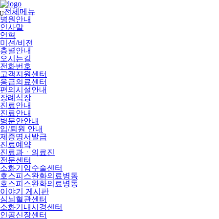
메
뉴
전체메뉴
U
건
병원안내
너
인사말
뛰
연혁
기
미션/비전
층별안내
오시는길
전화번호
고객지원센터
응급의료센터
편의시설안내
장례식장
진료안내
진료안내
병문안안내
입/퇴원 안내
제증명서발급
진료예약
진료과ㆍ의료진
전문센터
소화기암수술센터
호스피스완화의료병동
호스피스완화의료병동
이야기 게시판
심뇌혈관센터
소화기내시경센터
인공신장센터