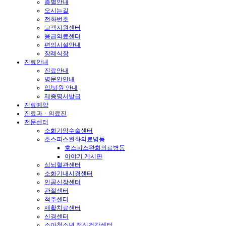
층별안내
오시는길
전화번호
고객지원센터
응급의료센터
편의시설안내
장례식장
진료안내
진료안내
병문안안내
입/퇴원 안내
제증명서발급
진료예약
진료과ㆍ의료진
전문센터
소화기암수술센터
호스피스완화의료병동
호스피스완화의료병동
이야기 게시판
심뇌혈관센터
소화기내시경센터
인공신장센터
관절센터
척추센터
재활치료센터
신경센터
소아청소년 정신건강센터