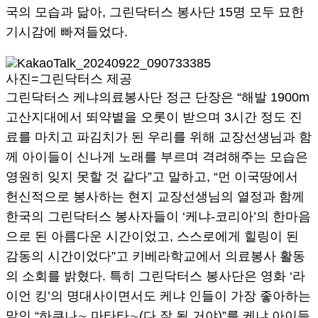
국의 모습과 닮아, 그린닥터스 봉사단 15명 모두 묘한
기시감에 빠져들었다.
사진=그린닥터스 제공
그린닥터스 케냐의료봉사단 정근 단장은 “해발 1900m
고산지대에서 뙤약볕을 오롯이 받으며 3시간 정도 진
료를 마치고 파김치가 된 우리를 위해 교장선생님과 함
께 아이들이 신나게 노래를 부르며 격려해주는 모습은
영원히 잊지 못할 것 같다”고 말하고, “먼 이국땅에서
헌신적으로 봉사하는 현지 교장선생님의 열정과 함께
한국의 그린닥터스 봉사자들이 ‘케냐-코리아’의 한마음
으로 된 아름다운 시간이었고, 스스로에게 힐링이 된
감동의 시간이었다”고 키베라학교에서 의료봉사 활동
의 소회를 밝혔다. 특히 그린닥터스 봉사단은 영화 ‘라
이언 킹’의 명대사이면서도 케냐 인들이 가장 좋아하는
말인 “하쿠나∼ 마타타∼(다 잘 될 거야)”를 케냐 아이들