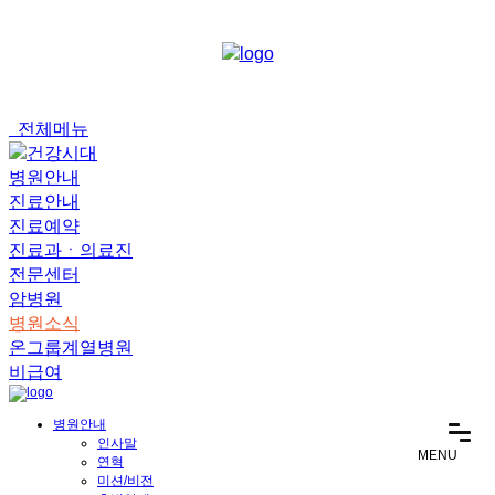
메
뉴
건
너
뛰
기
전체메뉴
병원안내
진료안내
진료예약
진료과ㆍ의료진
전문센터
암병원
병원소식
온그룹계열병원
비급여
병원안내
인사말
MENU
연혁
미션/비전