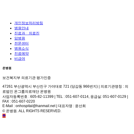
개인정보처리방침
병원안내
진료과ㆍ의료진
암병원
전문센터
병원소식
진료예약
비급여
온병원
보건복지부 의료기관 평가인증
47261 부산광역시 부산진구 가야대로 721 (당감동 966번지) | 의료기관명칭 : 의
료법인 온그룹의료재단 온병원
사업자등록번호 : 605-82-11399 | TEL : 051-607-0114, 응급실: 051-607-0129 |
FAX : 051-607-0220
E-Mail : onhospital@hanmail.net | 대표자명 : 윤선희
© 온병원. ALL RIGHTS RESERVED.
©
k2s0o2d0e0s1i0g1n.
ALL
RIGHTS
RESERVED.