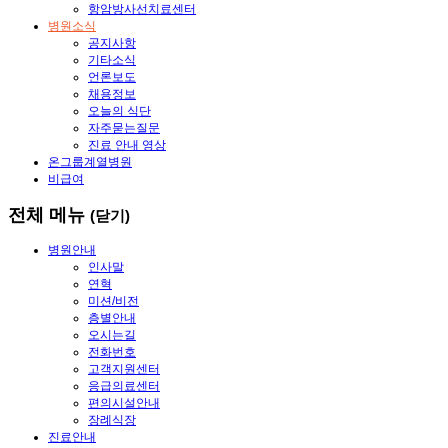
항암방사선치료센터
병원소식
공지사항
기타소식
언론보도
채용정보
오늘의 식단
자주묻는질문
진료 안내 영상
온그룹계열병원
비급여
전체 메뉴
(닫기)
병원안내
인사말
연혁
미션/비전
층별안내
오시는길
전화번호
고객지원센터
응급의료센터
편의시설안내
장례식장
진료안내