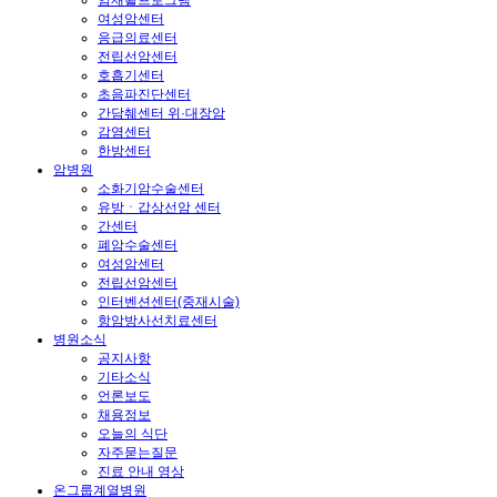
여성암센터
응급의료센터
전립선암센터
호흡기센터
초음파진단센터
간담췌센터 위·대장암
감염센터
한방센터
암병원
소화기암수술센터
유방ㆍ갑상선암 센터
간센터
폐암수술센터
여성암센터
전립선암센터
인터벤션센터(중재시술)
항암방사선치료센터
병원소식
공지사항
기타소식
언론보도
채용정보
오늘의 식단
자주묻는질문
진료 안내 영상
온그룹계열병원