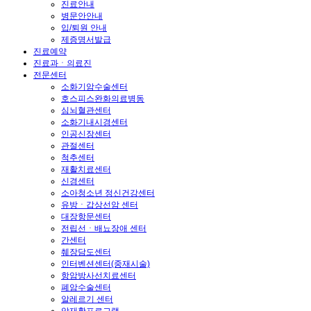
진료안내
병문안안내
입/퇴원 안내
제증명서발급
진료예약
진료과ㆍ의료진
전문센터
소화기암수술센터
호스피스완화의료병동
심뇌혈관센터
소화기내시경센터
인공신장센터
관절센터
척추센터
재활치료센터
신경센터
소아청소년 정신건강센터
유방ㆍ갑상선암 센터
대장항문센터
전립선ㆍ배뇨장애 센터
간센터
췌장담도센터
인터벤션센터(중재시술)
항암방사선치료센터
폐암수술센터
알레르기 센터
암재활프로그램