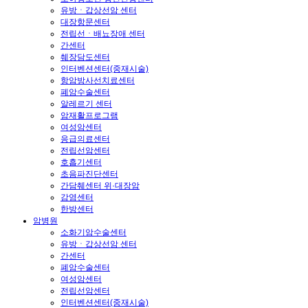
유방ㆍ갑상선암 센터
대장항문센터
전립선ㆍ배뇨장애 센터
간센터
췌장담도센터
인터벤션센터(중재시술)
항암방사선치료센터
폐암수술센터
알레르기 센터
암재활프로그램
여성암센터
응급의료센터
전립선암센터
호흡기센터
초음파진단센터
간담췌센터 위·대장암
감염센터
한방센터
암병원
소화기암수술센터
유방ㆍ갑상선암 센터
간센터
폐암수술센터
여성암센터
전립선암센터
인터벤션센터(중재시술)