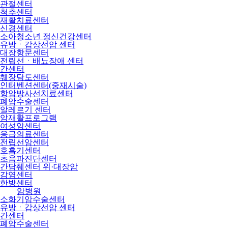
관절센터
척추센터
재활치료센터
신경센터
소아청소년 정신건강센터
유방ㆍ갑상선암 센터
대장항문센터
전립선ㆍ배뇨장애 센터
간센터
췌장담도센터
인터벤션센터(중재시술)
항암방사선치료센터
폐암수술센터
알레르기 센터
암재활프로그램
여성암센터
응급의료센터
전립선암센터
호흡기센터
초음파진단센터
간담췌센터 위·대장암
감염센터
한방센터
암병원
소화기암수술센터
유방ㆍ갑상선암 센터
간센터
폐암수술센터