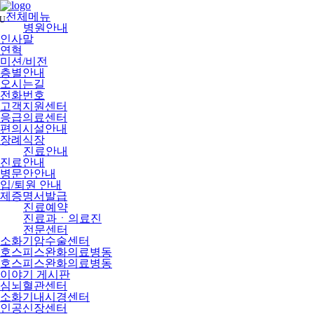
메
뉴
전체메뉴
U
건
병원안내
너
인사말
뛰
연혁
기
미션/비전
층별안내
오시는길
전화번호
고객지원센터
응급의료센터
편의시설안내
장례식장
진료안내
진료안내
병문안안내
입/퇴원 안내
제증명서발급
진료예약
진료과ㆍ의료진
전문센터
소화기암수술센터
호스피스완화의료병동
호스피스완화의료병동
이야기 게시판
심뇌혈관센터
소화기내시경센터
인공신장센터