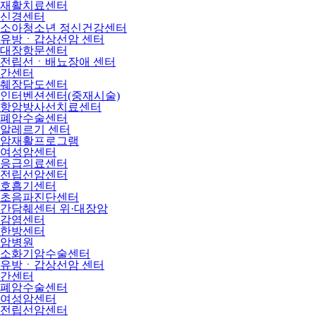
재활치료센터
신경센터
소아청소년 정신건강센터
유방ㆍ갑상선암 센터
대장항문센터
전립선ㆍ배뇨장애 센터
간센터
췌장담도센터
인터벤션센터(중재시술)
항암방사선치료센터
폐암수술센터
알레르기 센터
암재활프로그램
여성암센터
응급의료센터
전립선암센터
호흡기센터
초음파진단센터
간담췌센터 위·대장암
감염센터
한방센터
암병원
소화기암수술센터
유방ㆍ갑상선암 센터
간센터
폐암수술센터
여성암센터
전립선암센터