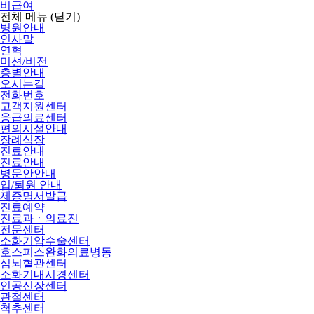
비급여
전체 메뉴
(닫기)
병원안내
인사말
연혁
미션/비전
층별안내
오시는길
전화번호
고객지원센터
응급의료센터
편의시설안내
장례식장
진료안내
진료안내
병문안안내
입/퇴원 안내
제증명서발급
진료예약
진료과ㆍ의료진
전문센터
소화기암수술센터
호스피스완화의료병동
심뇌혈관센터
소화기내시경센터
인공신장센터
관절센터
척추센터