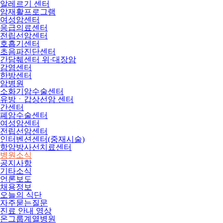
알레르기 센터
암재활프로그램
여성암센터
응급의료센터
전립선암센터
호흡기센터
초음파진단센터
간담췌센터 위·대장암
감염센터
한방센터
암병원
소화기암수술센터
유방ㆍ갑상선암 센터
간센터
폐암수술센터
여성암센터
전립선암센터
인터벤션센터(중재시술)
항암방사선치료센터
병원소식
공지사항
기타소식
언론보도
채용정보
오늘의 식단
자주묻는질문
진료 안내 영상
온그룹계열병원