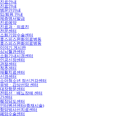
진료안내
진료안내
병문안안내
입/퇴원 안내
제증명서발급
진료예약
진료과ㆍ의료진
전문센터
소화기암수술센터
호스피스완화의료병동
호스피스완화의료병동
이야기 게시판
심뇌혈관센터
소화기내시경센터
인공신장센터
관절센터
척추센터
재활치료센터
신경센터
소아청소년 정신건강센터
유방ㆍ갑상선암 센터
대장항문센터
전립선ㆍ배뇨장애 센터
간센터
췌장담도센터
인터벤션센터(중재시술)
항암방사선치료센터
폐암수술센터