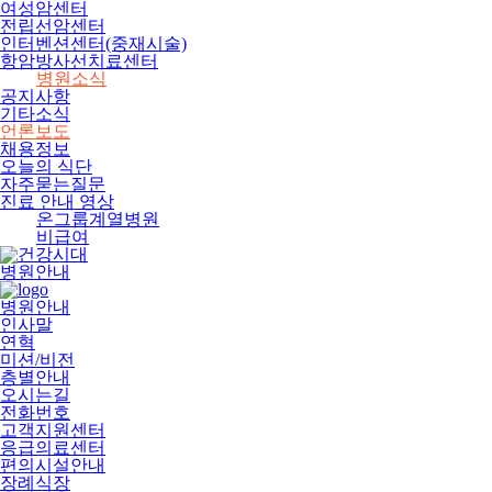
여성암센터
전립선암센터
인터벤션센터(중재시술)
항암방사선치료센터
병원소식
공지사항
기타소식
언론보도
채용정보
오늘의 식단
자주묻는질문
진료 안내 영상
온그룹계열병원
비급여
병원안내
병원안내
인사말
연혁
미션/비전
층별안내
오시는길
전화번호
고객지원센터
응급의료센터
편의시설안내
장례식장