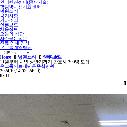
인터벤션센터(중재시술)
항암방사선치료센터
병원소식
공지사항
기타소식
언론보도
채용정보
오늘의 식단
자주묻는질문
진료 안내 영상
온그룹계열병원
비급여
Home
병원소식
언론보도
Home
병원소식
언론보도
11월부터 내년 상반기까지 간호사 300명 모집
온그룹의료재단온종합병원
2024,10,14
(09:24:29)
8733
1