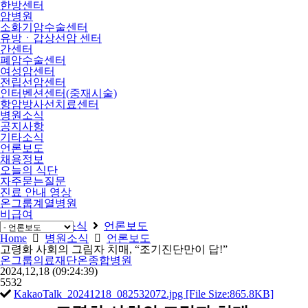
한방센터
암병원
소화기암수술센터
유방ㆍ갑상선암 센터
간센터
폐암수술센터
여성암센터
전립선암센터
인터벤션센터(중재시술)
항암방사선치료센터
병원소식
공지사항
기타소식
언론보도
채용정보
오늘의 식단
자주묻는질문
진료 안내 영상
온그룹계열병원
비급여
Home
병원소식
언론보도
Home
병원소식
언론보도
고령화 사회의 그림자 치매, “조기진단만이 답!”
온그룹의료재단온종합병원
2024,12,18
(09:24:39)
5532
KakaoTalk_20241218_082532072.jpg [File Size:865.8KB]