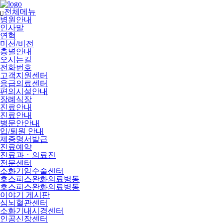
메
뉴
전체메뉴
U
건
병원안내
너
인사말
뛰
연혁
기
미션/비전
층별안내
오시는길
전화번호
고객지원센터
응급의료센터
편의시설안내
장례식장
진료안내
진료안내
병문안안내
입/퇴원 안내
제증명서발급
진료예약
진료과ㆍ의료진
전문센터
소화기암수술센터
호스피스완화의료병동
호스피스완화의료병동
이야기 게시판
심뇌혈관센터
소화기내시경센터
인공신장센터