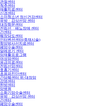
관절센터
척추센터
재활치료센터
신경센터
소아청소년 정신건강센터
유방ㆍ갑상선암 센터
대장항문센터
전립선ㆍ배뇨장애 센터
간센터
췌장담도센터
인터벤션센터(중재시술)
항암방사선치료센터
폐암수술센터
알레르기 센터
암재활프로그램
여성암센터
응급의료센터
전립선암센터
호흡기센터
초음파진단센터
간담췌센터 위·대장암
감염센터
한방센터
암병원
소화기암수술센터
유방ㆍ갑상선암 센터
간센터
폐암수술센터