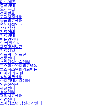
미션/비전
층별안내
오시는길
전화번호
고객지원센터
응급의료센터
편의시설안내
장례식장
진료안내
진료안내
병문안안내
입/퇴원 안내
제증명서발급
진료예약
진료과ㆍ의료진
전문센터
소화기암수술센터
호스피스완화의료병동
호스피스완화의료병동
이야기 게시판
심뇌혈관센터
소화기내시경센터
인공신장센터
관절센터
척추센터
재활치료센터
신경센터
소아청소년 정신건강센터