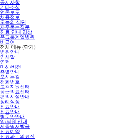
공지사항
기타소식
언론보도
채용정보
오늘의 식단
자주묻는질문
진료 안내 영상
온그룹계열병원
비급여
전체 메뉴
(닫기)
병원안내
인사말
연혁
미션/비전
층별안내
오시는길
전화번호
고객지원센터
응급의료센터
편의시설안내
장례식장
진료안내
진료안내
병문안안내
입/퇴원 안내
제증명서발급
진료예약
진료과ㆍ의료진