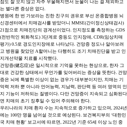
잠도 잘 오지 않고 자주 우울해지면서 눈물이 나는 걸 제외하고
는 별다른 증상은 없다
.
병원에 한 번 가보라는 친한 친구의 권유로 부선 온종합병원 뇌
신경센터에서 치매검사를 받았더니
MMSE(
간이정신상태검사
)
21
점으로 치매진단의 경계선이었다
.
인지정도를 측정하는
GDS
(
전반적인 퇴화척도
) 3
단계로 중등도 인지장애
, CDR(
임상치매
평가
) 0.5
로 경도인지장애로 나타났다
.
건망증 정도나 알아보려
고 병원을 찾았던
A
할머니는 다행히도 조기 치매진단을 받고 인
지개선약물 치료를 시작했다
.
건망증
(
健忘症
)
은 일시적으로 기억을 못하는 현상으로
,
한자 그
대로 건강한 상태에서 무언가를 잊어버리는 증상을 뜻한다
.
건망
증은 뇌에 특별한 이상이 없는 경우가 대부분이지만
,
치매는 기
억력 저하 뿐 아니라 언어능력
,
지남력
,
판단력 등 여러 영역의 인
지 기능이 저하되는 질병이다
.
다만 건망증이 지속되고 심화된다
면 치매의 초기 징후일 수 있어 주의해야 한다
.
우리나라의 치매 환자 수는 지속적으로 증가하고 있으며
, 2024
년
에는
100
만 명을 넘어설 것으로 예상된다
.
보건복지부의
‘
대한민
국 치매 현황
’
보고서에 따르면
, 2022
년 기준
65
세 이상 노인 중