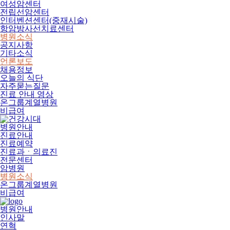
여성암센터
전립선암센터
인터벤션센터(중재시술)
항암방사선치료센터
병원소식
공지사항
기타소식
언론보도
채용정보
오늘의 식단
자주묻는질문
진료 안내 영상
온그룹계열병원
비급여
병원안내
진료안내
진료예약
진료과ㆍ의료진
전문센터
암병원
병원소식
온그룹계열병원
비급여
병원안내
인사말
연혁