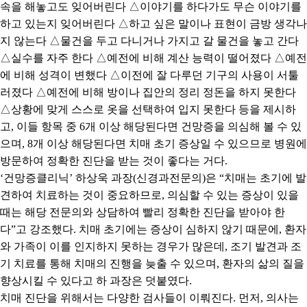
속을 해놓고도 잊어버린다
△
이야기를 하다가도 무슨 이야기를
하고 있는지 잊어버린다
△
하고 싶은 말이나 표현이 금방 생각나
지 않는다
△
물건을 두고 다니거나 가지고 갈 물건을 놓고 간다
△
실수를 자주 한다
△
예전에 비해 계산 능력이 떨어졌다
△
예전
에 비해 성격이 변했다
△
이전에 잘 다루던 기구의 사용이 서툴
러졌다
△
예전에 비해 방이나 집안의 정리 정돈을 하지 못한다
△
상황에 맞게 스스로 옷을 선택하여 입지 못한다 등을 제시하
고
,
이들 항목 중
6
개 이상 해당된다면 건망증을 의심해 볼 수 있
으며
, 8
개 이상 해당된다면 치매 초기 증상일 수 있으므로 병원에
방문하여 정확한 진단을 받는 것이 좋다는 거다
.
‘
건망증클리닉
’
하상욱 과장
(
신경과전문의
)
은
“
치매는 초기에 발
견하여 치료하는 것이 중요하므로
,
의심할 수 있는 증상이 있을
때는 해당 전문의와 상담하여 빨리 정확한 진단을 받아야 한
다
”
고 강조했다
.
치매 초기에는 증상이 심하지 않기 때문에
,
환자
와 가족이 이를 인지하지 못하는 경우가 많은데
,
조기 발견과 조
기 치료를 통해 치매의 진행을 늦출 수 있으며
,
환자의 삶의 질을
향상시킬 수 있다고 하 과장은 덧붙였다
.
치매 진단을 위해서는 다양한 검사들이 이뤄진다
.
먼저
,
의사는