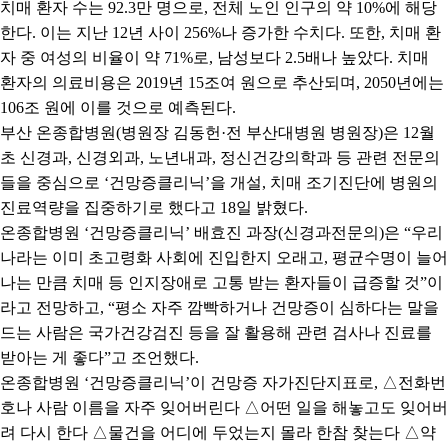
치매 환자 수는
92.3
만 명으로
,
전체 노인 인구의 약
10%
에 해당
한다
.
이는 지난
12
년 사이
256%
나 증가한 수치다
.
또한
,
치매 환
자 중 여성의 비율이 약
71%
로
,
남성보다
2.5
배나 높았다
.
치매
환자의 의료비용은
2019
년
15
조여 원으로 추산되며
, 2050
년에는
106
조 원에 이를 것으로 예측된다
.
부산 온종합병원
(
병원장 김동헌
·
전 부산대병원 병원장
)
은
12
월
초 신경과
,
신경외과
,
노년내과
,
정신건강의학과 등 관련 전문의
들을 중심으로
‘
건망증클리닉
’
을 개설
,
치매 조기진단에 병원의
진료역량을 집중하기로 했다고
18
일 밝혔다
.
온종합병원
‘
건망증클리닉
’
배효진 과장
(
신경과전문의
)
은
“
우리
나라는 이미 초고령화 사회에 진입한지 오래고
,
평균수명이 늘어
나는 만큼 치매 등 인지장애로 고통 받는 환자들이 급증할 것
”
이
라고 전망하고
, “
평소 자주 깜빡하거나 건망증이 심하다는 말을
드는 사람은 국가건강검진 등을 잘 활용해 관련 검사나 진료를
받아는 게 좋다
”
고 조언했다
.
온종합병원
‘
건망증클리닉
’
이 건망증 자가진단지표로
,
△
전화번
호나 사람 이름을 자주 잊어버린다
△
어떤 일을 해놓고도 잊어버
려 다시 한다
△
물건을 어디에 두었는지 몰라 한참 찾는다
△
약