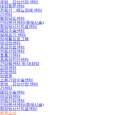
유방ㆍ갑상선암 센터
대장항문센터
전립선ㆍ배뇨장애 센터
간센터
췌장담도센터
인터벤션센터(중재시술)
항암방사선치료센터
폐암수술센터
알레르기 센터
암재활프로그램
여성암센터
응급의료센터
전립선암센터
호흡기센터
초음파진단센터
간담췌센터 위·대장암
감염센터
한방센터
암병원
소화기암수술센터
유방ㆍ갑상선암 센터
간센터
폐암수술센터
여성암센터
전립선암센터
인터벤션센터(중재시술)
항암방사선치료센터
병원소식