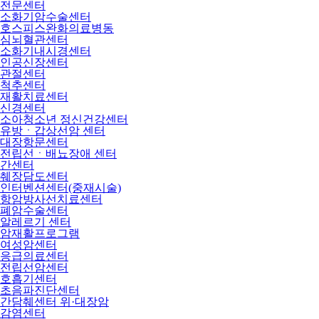
전문센터
소화기암수술센터
호스피스완화의료병동
심뇌혈관센터
소화기내시경센터
인공신장센터
관절센터
척추센터
재활치료센터
신경센터
소아청소년 정신건강센터
유방ㆍ갑상선암 센터
대장항문센터
전립선ㆍ배뇨장애 센터
간센터
췌장담도센터
인터벤션센터(중재시술)
항암방사선치료센터
폐암수술센터
알레르기 센터
암재활프로그램
여성암센터
응급의료센터
전립선암센터
호흡기센터
초음파진단센터
간담췌센터 위·대장암
감염센터