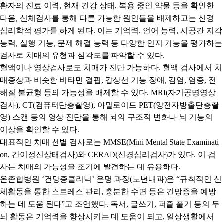
환자의 진료 이력
,
현재 건강 상태
,
복용 중인 약물 등을 확인한
다음
,
신체검사를 통해 다른 가능한 원인들을 배제하고는 신경
심리학적 평가를 하게 된다
.
이는 기억력
,
언어 능력
,
시공간 지각
능력
,
실행 기능
,
문제 해결 능력 등 다양한 인지 기능을 평가하는
검사로 치매의 유형과 심각도를 파악할 수 있다
.
혈액이나 영상검사로도 치매가 진단 가능하다
.
혈액 검사에서 치
매증상과 비슷한 비타민 결핍
,
갑상선 기능 장애
,
감염
,
염증
,
전
해질 불균형 등의 가능성을 배제할 수 있다
. MRI(
자기공명영상
검사
), CT(
컴퓨터단층촬영
),
아밀로이드
PET(
양전자방출단층촬
영
)
스캔 등의 영상 진단을 통해 뇌의 구조적 변화나 뇌 기능의
이상을 확인할 수 있다
.
대표적인 치매 선별 검사로는
MMSE(Mini Mental State Examinati
on,
간이정신상태검사
)
와
CERAD(
신경심리검사
)
가 있다
.
이 검
사는 치매의 가능성을 조기에 발견하는 데 유용하다
.
온존합병원
‘
건망증클리닉
’
은명 과장
(
노년내과
)
은
“
규칙적인 신
체활동을 통한 스트레스 관리
,
충분한 수면 등은 건망증을 예방
하는 데 도움 된다
”
고 조언했다
.
독서
,
글쓰기
,
퍼즐 풀기 등의 두
뇌 활동은 기억력을 향상시키는 데 도움이 되고
,
일상생활에서