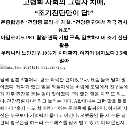
고령화 사회의 그림자 치매
,
“
조기진단만이 답
!”
온종합병원
‘
건망증 클리닉
’
개설
, “
건망증 단계서 적극 검사
유도
”
아밀로이드
PET
촬영
·
판독 기법 구축
,
알츠하이머 조기 진단
활용
우리나라 노인인구
10%
가 치매환자
,
여자가 남자보다
2.5
배
많아
올해 일흔
A
할머니
.
평소 과묵한 편이었으나
,
요즘 들어 말이 많
아졌다
.
게다가 했던 말을 되풀이하는 바람에 모임에서 친구들에
게 자주 핀잔을 듣는 일이 잦아졌다
. “
왜 했던 말을 자꾸 또 하느
냐
,
건망증환자냐
”
하고 놀리는 거다
. A
할머니는 그런 말을 들을
때마다
‘
혹시 나도 치매인가
’
하는 두려움에 휩싸인다
.
하지만 자
신은 누구보다 기억력이 좋다고 여긴다
.
오랫동안 몸 져 누운 남
편의 병구완을 하느라 스트레스를 많이 받고 있고
,
이 때문인지