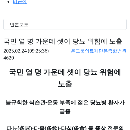
비급여
국민 열 명 가운데 셋이 당뇨 위험에 노출
2025,02,24
(09:25:36)
온그룹의료재단온종합병원
4620
국민 열 명 가운데 셋이 당뇨 위험에
노출
·
불규칙한 식습관
운동 부족에 젊은 당뇨병 환자가
급증
(
)-
(
)-
(
)
다뇨
多尿
다음
多飮
다식
多食
등 증상 전문의