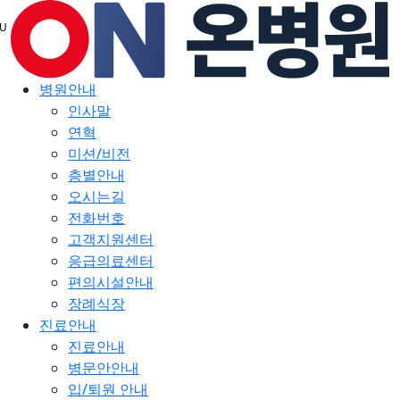
메
U
뉴
건
너
병원안내
뛰
인사말
기
연혁
미션/비전
층별안내
오시는길
전화번호
고객지원센터
응급의료센터
편의시설안내
장례식장
진료안내
진료안내
병문안안내
입/퇴원 안내