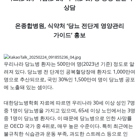
상담
,
‘
온종합병원
식약처
당뇨 전단계 영양관리
’
가이드
홍보
500
(2023
)
우리나라 당뇨병 환자는
만여 명
년 기준
정도로 알
.
1,000
려져 있다
당뇨병 전 단계인 공복혈당장애 환자도
만여
,
30%
1,500
명으로 추산되므로
국민
인
만여 명이 당뇨병 공포
.
에 노출돼 있는 셈이다
30
7
대한당뇨병학회 자료에 따르면 우리나라
세 이상 성인
명
1
, 65
3
중
명이 당뇨병을 가지고 있으며
세 이상 노인에서는
명
1
.
중
명이 당뇨병 환자다
이 때문에 당뇨병으로 인한 사망률
OECD
4
,
.
은
국가 중
위로
매우 높은 수준이다
특히 최근에는
,
불규칙한 식습관과 운동 부족
과도한 스트레스 등으로 인