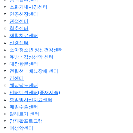
소화기내시경센터
인공신장센터
관절센터
척추센터
재활치료센터
신경센터
소아청소년 정신건강센터
유방ㆍ갑상선암 센터
대장항문센터
전립선ㆍ배뇨장애 센터
간센터
췌장담도센터
인터벤션센터(중재시술)
항암방사선치료센터
폐암수술센터
알레르기 센터
암재활프로그램
여성암센터