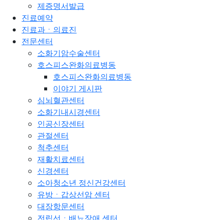
제증명서발급
진료예약
진료과ㆍ의료진
전문센터
소화기암수술센터
호스피스완화의료병동
호스피스완화의료병동
이야기 게시판
심뇌혈관센터
소화기내시경센터
인공신장센터
관절센터
척추센터
재활치료센터
신경센터
소아청소년 정신건강센터
유방ㆍ갑상선암 센터
대장항문센터
전립선ㆍ배뇨장애 센터