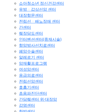
소아청소년 정신건강센터
유방ㆍ갑상선암 센터
대장항문센터
전립선ㆍ배뇨장애 센터
간센터
췌장담도센터
인터벤션센터(중재시술)
항암방사선치료센터
폐암수술센터
알레르기 센터
암재활프로그램
여성암센터
응급의료센터
전립선암센터
호흡기센터
초음파진단센터
간담췌센터 위·대장암
감염센터
한방센터