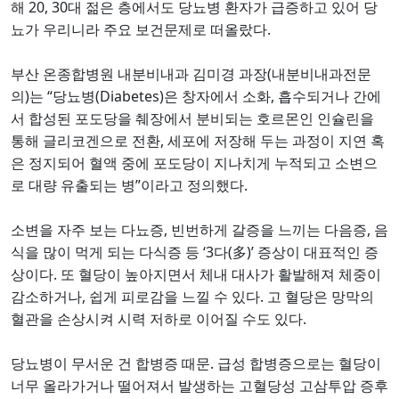
20, 30
해
대 젊은 층에서도 당뇨병 환자가 급증하고 있어 당
.
뇨가 우리니라 주요 보건문제로 떠올랐다
(
부산 온종합병원 내분비내과 김미경 과장
내분비내과전문
)
“
(Diabetes)
,
의
는
당뇨병
은 창자에서 소화
흡수되거나 간에
서 합성된 포도당을 췌장에서 분비되는 호르몬인 인슐린을
,
통해 글리코겐으로 전환
세포에 저장해 두는 과정이 지연 혹
은 정지되어 혈액 중에 포도당이 지나치게 누적되고 소변으
”
.
로 대량 유출되는 병
이라고 정의했다
,
,
소변을 자주 보는 다뇨증
빈번하게 갈증을 느끼는 다음증
음
‘3
(
)’
식을 많이 먹게 되는 다식증 등
다
多
증상이 대표적인 증
.
상이다
또 혈당이 높아지면서 체내 대사가 활발해져 체중이
,
.
감소하거나
쉽게 피로감을 느낄 수 있다
고 혈당은 망막의
.
혈관을 손상시켜 시력 저하로 이어질 수도 있다
.
당뇨병이 무서운 건 합병증 때문
급성 합병증으로는 혈당이
너무 올라가거나 떨어져서 발생하는 고혈당성 고삼투압 증후