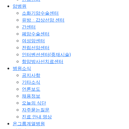
암병원
소화기암수술센터
유방ㆍ갑상선암 센터
간센터
폐암수술센터
여성암센터
전립선암센터
인터벤션센터(중재시술)
항암방사선치료센터
병원소식
공지사항
기타소식
언론보도
채용정보
오늘의 식단
자주묻는질문
진료 안내 영상
온그룹계열병원