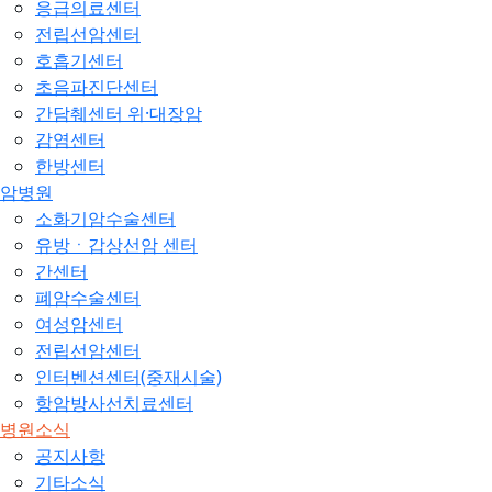
응급의료센터
전립선암센터
호흡기센터
초음파진단센터
간담췌센터 위·대장암
감염센터
한방센터
암병원
소화기암수술센터
유방ㆍ갑상선암 센터
간센터
폐암수술센터
여성암센터
전립선암센터
인터벤션센터(중재시술)
항암방사선치료센터
병원소식
공지사항
기타소식