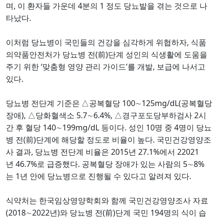
,
4
1
며
이 환자들 가운데
분의
정도 당뇨발을 겪는 것으로 나
.
타났다
,
이처럼 당뇨병이 국민들의 건강을 심각하게 위협하자
식품
(
)
의약품안전처가 당뇨병 전
前
단계 성인의 식생활에 도움을
‘
’
,
주기 위한
맞춤형 영양 관리 가이드
를 개발
보급에 나서고
.
있다
100
125mg/dL(
당뇨병 전단계 기준은
△
공복혈당
∼
공복혈당
),
5.7
6.4%,
2
장애
△
당화혈색소
∼
△
경구포도당부하검사
시
140
199mg/dL
.
10
4
간 후 혈당
∼
등이다
성인
명 중
명이 당뇨
(
)
.
병 전
前
단계에 해당할 정도로 비율이 높다
국민건강영양조
,
2015
27.1%
22021
사 결과
당뇨병 전단계 비율은
년
에서
46.7%
.
5
8%
년
로 급증했다
공복혈당 장애가 있는 사람의
∼
1
.
는
년 안에 당뇨병으로 진행될 수 있다고 알려져 있다
식약처는 한국임상영양학회와 함께 국민건강영양조사 자료
(2018
2022
)
(
)
194
∼
년
와 당뇨병 전
前
단계 국민
명의 식이 습