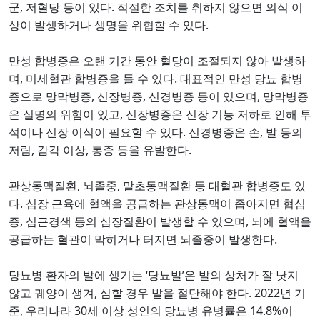
,
.
군
저혈당 등이 있다
적절한 조치를 취하지 않으면 의식 이
.
상이 발생하거나 생명을 위협할 수 있다
만성 합병증은 오랜 기간 동안 혈당이 조절되지 않아 발생하
,
.
며
미세혈관 합병증을 들 수 있다
대표적인 만성 당뇨 합병
,
,
,
증으로 망막병증
신장병증
신경병증 등이 있으며
망막병증
,
은 실명의 위험이 있고
신장병증은 신장 기능 저하로 인해 투
.
,
석이나 신장 이식이 필요할 수 있다
신경병증은 손
발 등의
,
,
.
저림
감각 이상
통증 등을 유발한다
,
,
관상동맥질환
뇌졸중
말초동맥질환 등 대혈관 합병증도 있
.
다
심장 근육에 혈액을 공급하는 관상동맥이 좁아지면 협심
,
,
증
심근경색 등의 심장질환이 발생할 수 있으며
뇌에 혈액을
.
공급하는 혈관이 막히거나 터지면 뇌졸중이 발생한다
‘
’
당뇨병 환자의 발에 생기는
당뇨발
은 발의 상처가 잘 낫지
,
. 2022
않고 궤양이 생겨
심할 경우 발을 절단해야 한다
년 기
,
30
14.8%
준
우리나라
세 이상 성인의 당뇨병 유병률은
이