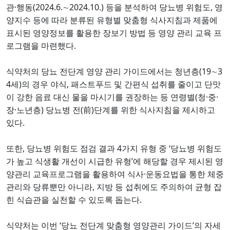
·
(2024.6.
2024.10.)
,
관
행동
∼
등을 분석하여 당뇨병 위험도
영
양지수 등에 따라 분류된 유형별 맞춤형 식사지침과 제품에
표시된 영양정보를 활용한 장보기 방법 등 영양 관리 교육 프
.
로그램을 마련했다
(19
3
식약처의 당뇨 전단계 영양 관리 가이드에서는 청년층
∼
4
)
,
세
의 경우 야식
패스트푸드 및 간편식 섭취를 줄이고 단맛
(
·
·
이 강한 음료 대신 물을 마시기를 권장하는 등 연령별
청
중
·
)
(
)
장
노년층
당뇨병 전
前
단계를 위한 식사지침을 제시하고
.
있다
,
4
‘
또한
당뇨병 위험도 점검 결과
가지 유형 중
당뇨병 위험도
’
가 높고 식생활 개선이 시급한 유형
에 해당할 경우 제시된 영
·
양관리 교육프로그램을 활용하여 식사
운동요법을 통한 체중
,
관리와 당류뿐만 아니라
지방 등 섭취에도 주의하여 균형 잡
.
힌 식습관을 실천할 수 있도록 돕는다
‘
’
식약처는 이번
당뇨 전단계 맞춤형 영양관리 가이드
의 자세