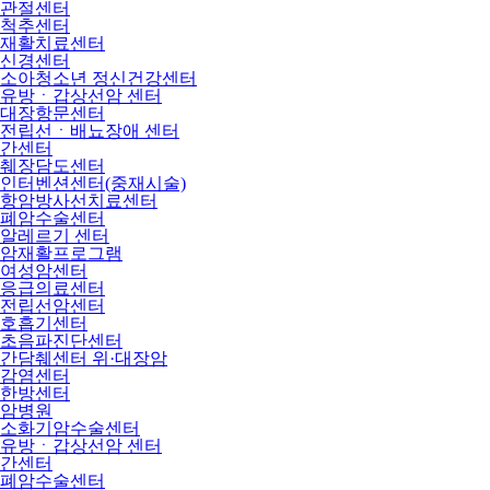
관절센터
척추센터
재활치료센터
신경센터
소아청소년 정신건강센터
유방ㆍ갑상선암 센터
대장항문센터
전립선ㆍ배뇨장애 센터
간센터
췌장담도센터
인터벤션센터(중재시술)
항암방사선치료센터
폐암수술센터
알레르기 센터
암재활프로그램
여성암센터
응급의료센터
전립선암센터
호흡기센터
초음파진단센터
간담췌센터 위·대장암
감염센터
한방센터
암병원
소화기암수술센터
유방ㆍ갑상선암 센터
간센터
폐암수술센터