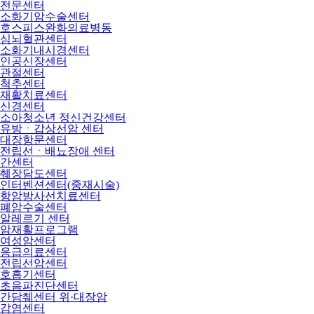
전문센터
소화기암수술센터
호스피스완화의료병동
심뇌혈관센터
소화기내시경센터
인공신장센터
관절센터
척추센터
재활치료센터
신경센터
소아청소년 정신건강센터
유방ㆍ갑상선암 센터
대장항문센터
전립선ㆍ배뇨장애 센터
간센터
췌장담도센터
인터벤션센터(중재시술)
항암방사선치료센터
폐암수술센터
알레르기 센터
암재활프로그램
여성암센터
응급의료센터
전립선암센터
호흡기센터
초음파진단센터
간담췌센터 위·대장암
감염센터