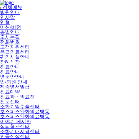
메
뉴
전체메뉴
U
건
병원안내
너
인사말
뛰
연혁
기
미션/비전
층별안내
오시는길
전화번호
고객지원센터
응급의료센터
편의시설안내
장례식장
진료안내
진료안내
병문안안내
입/퇴원 안내
제증명서발급
진료예약
진료과ㆍ의료진
전문센터
소화기암수술센터
호스피스완화의료병동
호스피스완화의료병동
이야기 게시판
심뇌혈관센터
소화기내시경센터
인공신장센터