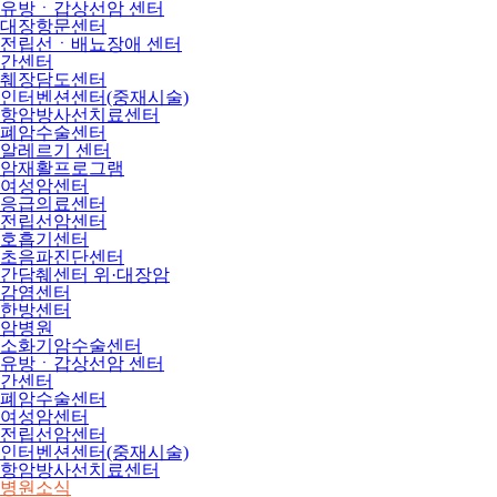
유방ㆍ갑상선암 센터
대장항문센터
전립선ㆍ배뇨장애 센터
간센터
췌장담도센터
인터벤션센터(중재시술)
항암방사선치료센터
폐암수술센터
알레르기 센터
암재활프로그램
여성암센터
응급의료센터
전립선암센터
호흡기센터
초음파진단센터
간담췌센터 위·대장암
감염센터
한방센터
암병원
소화기암수술센터
유방ㆍ갑상선암 센터
간센터
폐암수술센터
여성암센터
전립선암센터
인터벤션센터(중재시술)
항암방사선치료센터
병원소식