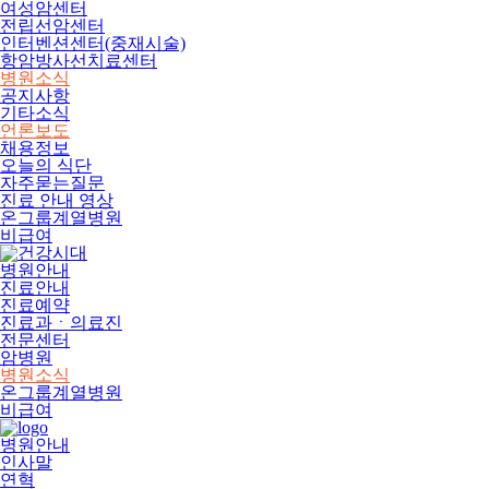
여성암센터
전립선암센터
인터벤션센터(중재시술)
항암방사선치료센터
병원소식
공지사항
기타소식
언론보도
채용정보
오늘의 식단
자주묻는질문
진료 안내 영상
온그룹계열병원
비급여
병원안내
진료안내
진료예약
진료과ㆍ의료진
전문센터
암병원
병원소식
온그룹계열병원
비급여
병원안내
인사말
연혁