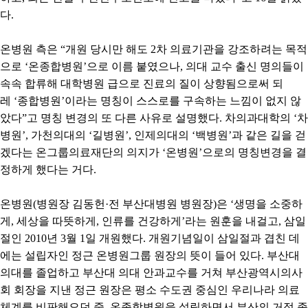
다
.
온병원 측은
“
개원 당시만 해도
2
차 의료기관을 강조하려는 목적
으로
‘
온종합병원
’
으로 이름 붙였으나
,
의대 교수 출신 명의들이
속속 합류해 대학병원 급으로 진료의 질이 상향됨으로써 되
레
‘
종합병원
’
이라는 명칭이 스스로를 구속하는 느낌이 없지 않
았다
”
고 명칭 변경의 또 다른 사유로 설명했다
.
차의과대학의
‘
차
병원
’,
가천의대의
‘
길병원
’,
인제의대의
‘
백병원
’
과 같은 길을 걷
겠다는 온그룹의료재단의 의지가
‘
온병원
’
으로의 명칭변경을 결
정하게 했다는 거다
.
온병원
(
병원장 김동헌
·
전 부산대병원 병원장
)
은
‘
생명을 소중하
게
,
세상을 따뜻하게
,
인류를 건강하게
’
라는 원훈을 내걸고
,
삼일
절인
2010
년
3
월
1
일 개원했다
.
개원기념일이 삼일절과 겹친 데
에는 설립자인 정근 온병원그룹 원장의 뜻이 들어 있다
.
부산대
의대를 졸업하고 부산대 의대 안과교수를 거쳐 부산광역시의사
회 회장을 지낸 정근 원장은 평소 수도권 중심인 우리나라 의료
체계를 비판해오던 중
,
온종합병원을 설립하면서 부산의 거점 종