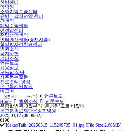
한방센터
암병원
소화기암수술센터
유방ㆍ갑상선암 센터
간센터
폐암수술센터
여성암센터
전립선암센터
인터벤션센터(중재시술)
항암방사선치료센터
병원소식
공지사항
기타소식
언론보도
채용정보
오늘의 식단
자주묻는질문
진료 안내 영상
온그룹계열병원
비급여
Home
병원소식
언론보도
Home
병원소식
언론보도
온종합병원, 3월부터 ‘온병원’으로 바꼈다
온그룹의료재단온종합병원
2025,03,17
(09:09:02)
8198
KakaoTalk_20250315_115209735_01.jpg [File Size:2.68MB]