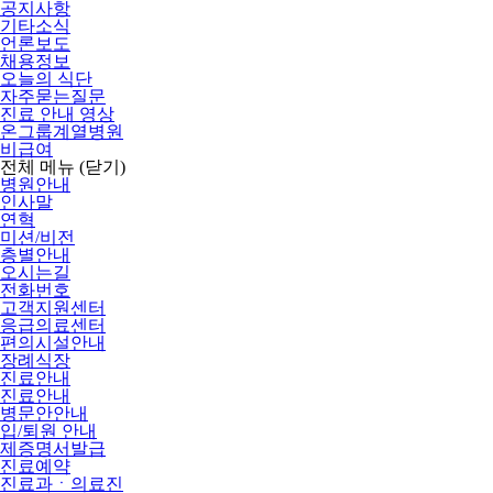
공지사항
기타소식
언론보도
채용정보
오늘의 식단
자주묻는질문
진료 안내 영상
온그룹계열병원
비급여
전체 메뉴
(닫기)
병원안내
인사말
연혁
미션/비전
층별안내
오시는길
전화번호
고객지원센터
응급의료센터
편의시설안내
장례식장
진료안내
진료안내
병문안안내
입/퇴원 안내
제증명서발급
진료예약
진료과ㆍ의료진