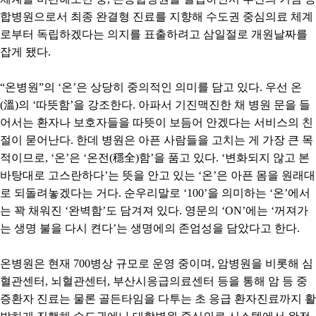
합병원으로서 최종 완결형 진료를 지향해 수도권 중심의료 체계
로부터 독립하겠다는 의지를 표출하려고 삼일절로 개원날짜를
잡게 됐다
.
“
온병원
”
의
‘
온
’
은 상당히 중의적인 의미를 담고 있다
.
우선 온
(
溫
)
의
‘
따뜻함
’
을 강조한다
.
아파서 기진맥진한 채 병원 문을 들
어서는 환자나 보호자들을 따뜻이 보듬어 안겠다는 서비스의 친
절이 묻어난다
.
한데 병원은 아픈 사람들을 고치는 게 가장 큰 목
적이므로
, ‘
온
’
은
‘
온전
(
穩全
)
함
’
을 품고 있다
. ‘
변화되지 않고 본
바탕대로 고스란하다
’
는 뜻을 안고 있는
‘
온
’
은 아픈 몸을 원래대
로 되돌려놓겠다는 거다
.
순우리말로
‘100’
을 의미하는
‘
온
’
에서
는 꽉 채워진
‘
완벽함
’
도 담겨져 있다
.
영문의
‘ON’
에는
‘
꺼져가
는 생명 불을 다시 켠다
’
는 생명에의 존엄성을 담았다고 한다
.
온병원은 현재
700
병상 규모로 운영 중이며
,
암병원을 비롯해 심
혈관센터
,
뇌혈관센터
,
부산시응급의료센터 등을 통해 암 등 중
증환자 진료는 물론 골든타임을 다투는 초 응급 환자진료까지 활