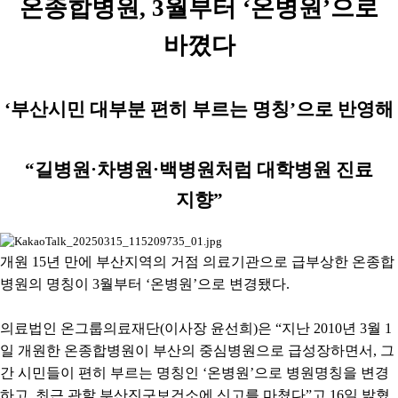
온종합병원
, 3
월부터
‘
온병원
’
으로
바꼈다
‘
부산시민 대부분 편히 부르는 명칭
’
으로 반영해
“
길병원
·
차병원
·
백병원처럼 대학병원 진료
지향
”
개원
15
년 만에 부산지역의 거점 의료기관으로 급부상한 온종합
병원의 명칭이
3
월부터
‘
온병원
’
으로 변경됐다
.
의료법인 온그룹의료재단
(
이사장 윤선희
)
은
“
지난
2010
년
3
월
1
일 개원한 온종합병원이 부산의 중심병원으로 급성장하면서
,
그
간 시민들이 편히 부르는 명칭인
‘
온병원
’
으로 병원명칭을 변경
하고
,
최근 관할 부산진구보건소에 신고를 마쳤다
”
고
16
일 밝혔