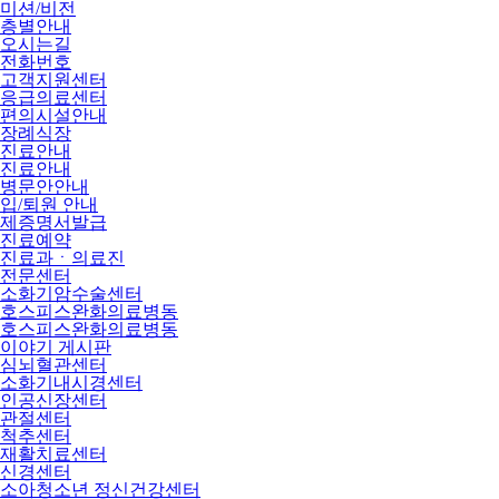
미션/비전
층별안내
오시는길
전화번호
고객지원센터
응급의료센터
편의시설안내
장례식장
진료안내
진료안내
병문안안내
입/퇴원 안내
제증명서발급
진료예약
진료과ㆍ의료진
전문센터
소화기암수술센터
호스피스완화의료병동
호스피스완화의료병동
이야기 게시판
심뇌혈관센터
소화기내시경센터
인공신장센터
관절센터
척추센터
재활치료센터
신경센터
소아청소년 정신건강센터