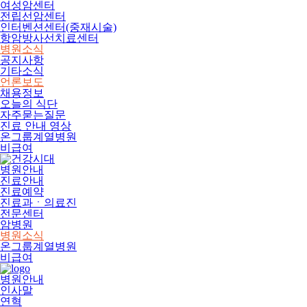
여성암센터
전립선암센터
인터벤션센터(중재시술)
항암방사선치료센터
병원소식
공지사항
기타소식
언론보도
채용정보
오늘의 식단
자주묻는질문
진료 안내 영상
온그룹계열병원
비급여
병원안내
진료안내
진료예약
진료과ㆍ의료진
전문센터
암병원
병원소식
온그룹계열병원
비급여
병원안내
인사말
연혁