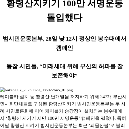
황령산지키기
100
만 서명운동
돌입했다
범시민운동본부
, 28
일 낮
12
시 정상인 봉수대에서
캠페인
동참 시민들
, “
미래세대 위해 부산의 허파를 잘
보존해야
”
케이블카 설치 등 황령산 난개발을 저지하기 위해
247
개 부산시
민사회단체들로 구성된 황령산지키기 범시민운동본부는 두 차
례 시민토론회에 이어 케이블카 승강장이 설치되는 봉수대에
서
‘
황령산 지키기 시민
100
만 서명운동
’
캠페인을 펼쳤다
.
특히
이날 황령산 지키기 범시민운동본부는 최근
‘
괴물산불
’
로 불리