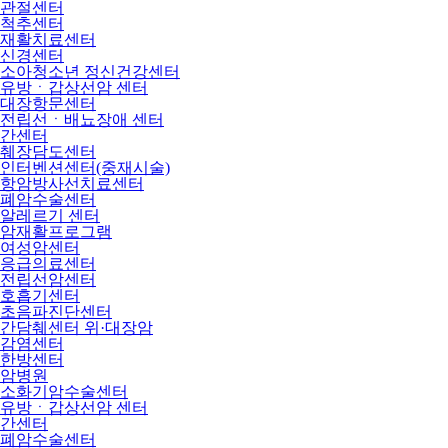
관절센터
척추센터
재활치료센터
신경센터
소아청소년 정신건강센터
유방ㆍ갑상선암 센터
대장항문센터
전립선ㆍ배뇨장애 센터
간센터
췌장담도센터
인터벤션센터(중재시술)
항암방사선치료센터
폐암수술센터
알레르기 센터
암재활프로그램
여성암센터
응급의료센터
전립선암센터
호흡기센터
초음파진단센터
간담췌센터 위·대장암
감염센터
한방센터
암병원
소화기암수술센터
유방ㆍ갑상선암 센터
간센터
폐암수술센터