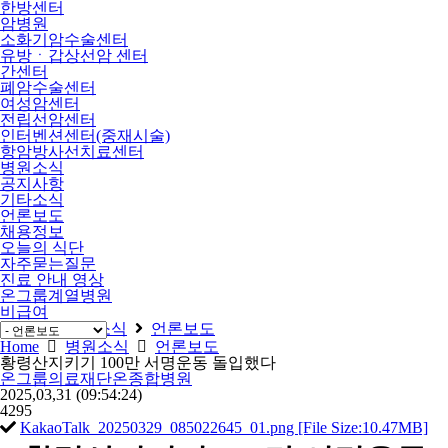
한방센터
암병원
소화기암수술센터
유방ㆍ갑상선암 센터
간센터
폐암수술센터
여성암센터
전립선암센터
인터벤션센터(중재시술)
항암방사선치료센터
병원소식
공지사항
기타소식
언론보도
채용정보
오늘의 식단
자주묻는질문
진료 안내 영상
온그룹계열병원
비급여
Home
병원소식
언론보도
Home
병원소식
언론보도
황령산지키기 100만 서명운동 돌입했다
온그룹의료재단온종합병원
2025,03,31
(09:54:24)
4295
KakaoTalk_20250329_085022645_01.png [File Size:10.47MB]