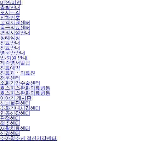
미션/비전
층별안내
오시는길
전화번호
고객지원센터
응급의료센터
편의시설안내
장례식장
진료안내
진료안내
병문안안내
입/퇴원 안내
제증명서발급
진료예약
진료과ㆍ의료진
전문센터
소화기암수술센터
호스피스완화의료병동
호스피스완화의료병동
이야기 게시판
심뇌혈관센터
소화기내시경센터
인공신장센터
관절센터
척추센터
재활치료센터
신경센터
소아청소년 정신건강센터