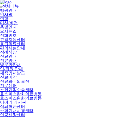
메
뉴
전체메뉴
U
건
병원안내
너
인사말
뛰
연혁
기
미션/비전
층별안내
오시는길
전화번호
고객지원센터
응급의료센터
편의시설안내
장례식장
진료안내
진료안내
병문안안내
입/퇴원 안내
제증명서발급
진료예약
진료과ㆍ의료진
전문센터
소화기암수술센터
호스피스완화의료병동
호스피스완화의료병동
이야기 게시판
심뇌혈관센터
소화기내시경센터
인공신장센터