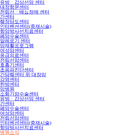
유방ㆍ갑상선암 센터
대장항문센터
전립선ㆍ배뇨장애 센터
간센터
췌장담도센터
인터벤션센터(중재시술)
항암방사선치료센터
폐암수술센터
알레르기 센터
암재활프로그램
여성암센터
응급의료센터
전립선암센터
호흡기센터
초음파진단센터
간담췌센터 위·대장암
감염센터
한방센터
암병원
소화기암수술센터
유방ㆍ갑상선암 센터
간센터
폐암수술센터
여성암센터
전립선암센터
인터벤션센터(중재시술)
항암방사선치료센터
병원소식