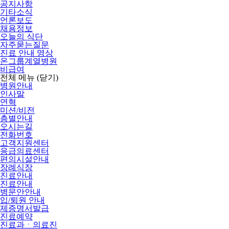
공지사항
기타소식
언론보도
채용정보
오늘의 식단
자주묻는질문
진료 안내 영상
온그룹계열병원
비급여
전체 메뉴
(닫기)
병원안내
인사말
연혁
미션/비전
층별안내
오시는길
전화번호
고객지원센터
응급의료센터
편의시설안내
장례식장
진료안내
진료안내
병문안안내
입/퇴원 안내
제증명서발급
진료예약
진료과ㆍ의료진