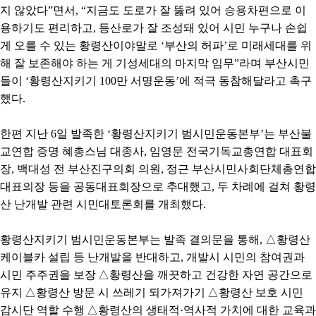
지 않았다
”
면서
, “
지금도 도로가 잘 뚫려 있어 승용차편으로 이
용하기도 편리하고
,
등산로가 잘 조성돼 있어 시민 누구나 손쉽
게 오를 수 있는 황령산이야말로
‘
부산의 허파
’
로 미래세대를 위
해 잘 보존해야 하는 게 기성세대의 마지막 임무
”
라며 부산시민
들이
‘
황령산지키기
100
만 서명운동
’
에 적극 동참해달라고 촉구
했다
.
한편 지난
6
일 발족한
‘
황령산지키기 범시민운동본부
’
는 부산불
교연합 증명 혜총스님 대종사
,
임영문 전국기독교총연합 대표회
장
,
백대성 전 부산진구의회 의원
,
정근 부산시민사회단체총연합
대표의장 등을 공동대표회장으로 추대했고
,
두 차례에 걸쳐 황령
산 난개발 관련 시민대토론회를 개최했다
.
황령산지키기 범시민운동본부는 발족 결의문을 통해
,
△
황령산
케이블카 설립 등 난개발을 반대하고
,
개발시 시민의 참여권과
시민 주주권을 보장
△
황령산을 깨끗하고 건강한 자연 공간으로
유지
△
황령산 방문 시 쓰레기 되가져가기
△
황령산 보호 시민
감시단 역할 수행
△
황령산의 생태적
·
역사적 가치에 대한 교육과