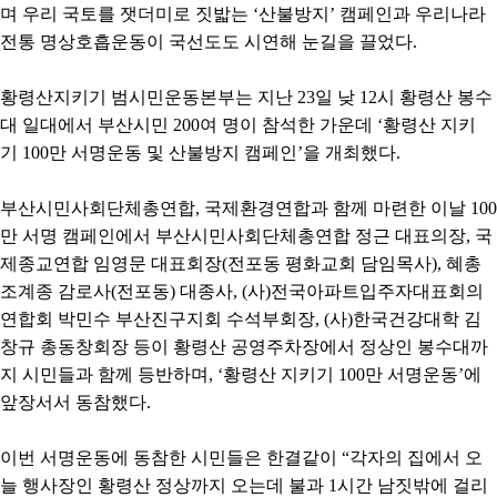
며 우리 국토를 잿더미로 짓밟는
‘
산불방지
’
캠페인과 우리나라
전통 명상호흡운동이 국선도도 시연해 눈길을 끌었다
.
황령산지키기 범시민운동본부는 지난
23
일 낮
12
시 황령산 봉수
대 일대에서 부산시민
200
여 명이 참석한 가운데
‘
황령산 지키
기
100
만 서명운동 및 산불방지 캠페인
’
을 개최했다
.
부산시민사회단체총연합
,
국제환경연합과 함께 마련한 이날
100
만 서명 캠페인에서 부산시민사회단체총연합 정근 대표의장
,
국
제종교연합 임영문 대표회장
(
전포동 평화교회 담임목사
),
혜총
조계종 감로사
(
전포동
)
대종사
, (
사
)
전국아파트입주자대표회의
연합회 박민수 부산진구지회 수석부회장
, (
사
)
한국건강대학 김
창규 총동창회장 등이 황령산 공영주차장에서 정상인 봉수대까
지 시민들과 함께 등반하며
, ‘
황령산 지키기
100
만 서명운동
’
에
앞장서서 동참했다
.
이번 서명운동에 동참한 시민들은 한결같이
“
각자의 집에서 오
늘 행사장인 황령산 정상까지 오는데 불과
1
시간 남짓밖에 걸리