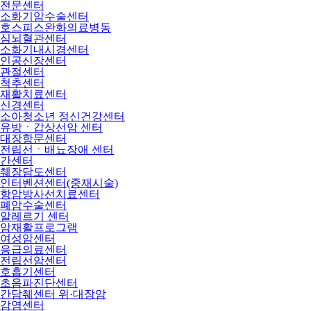
전문센터
소화기암수술센터
호스피스완화의료병동
심뇌혈관센터
소화기내시경센터
인공신장센터
관절센터
척추센터
재활치료센터
신경센터
소아청소년 정신건강센터
유방ㆍ갑상선암 센터
대장항문센터
전립선ㆍ배뇨장애 센터
간센터
췌장담도센터
인터벤션센터(중재시술)
항암방사선치료센터
폐암수술센터
알레르기 센터
암재활프로그램
여성암센터
응급의료센터
전립선암센터
호흡기센터
초음파진단센터
간담췌센터 위·대장암
감염센터