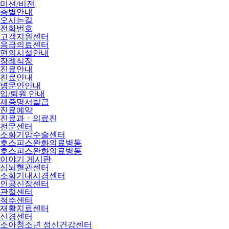
미션/비전
층별안내
오시는길
전화번호
고객지원센터
응급의료센터
편의시설안내
장례식장
진료안내
진료안내
병문안안내
입/퇴원 안내
제증명서발급
진료예약
진료과ㆍ의료진
전문센터
소화기암수술센터
호스피스완화의료병동
호스피스완화의료병동
이야기 게시판
심뇌혈관센터
소화기내시경센터
인공신장센터
관절센터
척추센터
재활치료센터
신경센터
소아청소년 정신건강센터