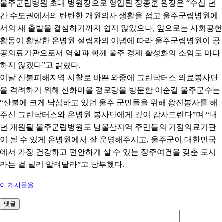
울주군립병원 초대 병원장으로 영입된 정종훈 원장은
“
수십 년
간 수도권에서의 탄탄한 개원의사 생활을 접고 울주군립병원에
서의 새 출발을 결심하기까지 쉽지 않았으나
,
앞으로는 사회공헌
활동이 활발한 온병원 설립자의 이념에 따라 울주군립병원이 공
공의료기관으로서 역할과 함께 울주 경제 활성화의 소임도 마다
하지 않겠다
”
고 밝혔다
.
이날 산불피해지역 시찰로 바쁜 와중에 그린닥터스 의료봉사단
을 격려하기 위해 신화마을 경로당을 방문한 이순걸 울주군수는
“
산불에 크게 낙심하고 있던 울주 군민들을 위해 왕진봉사를 해
주신 그린닥터스와 온병원 봉사단에게 깊이 감사드린다
”
며
“
내
년 개원될 울주군립병원도 남울산지역 주민들의 거점의료기관
이 될 수 있게 온병원에서 잘 운영해주시고
,
울주군이 대한민국
에서 가장 건강하고 편안하게 살 수 있는 정주여건을 갖춘 도시
라는 걸 널리 알려달라
”
고 당부했다
.
이 게시물을
댓글