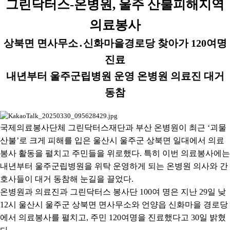
그린닥터스
-
온병원
,
울주 산불피해지역
의료봉사
상북면 면사무소
․
신화마을경로당 찾아가
120
여명
진료
내년부터 울주군립병원 운영 온병원 의료진 대거
동참
국제의료봉사단체 그린닥터스재단과 부산 온병원이 최근
‘
괴물
산불
’
로 크게 피해를 입은 울산시 울주군 상북면 일대에서 의료
봉사 활동을 펼치고 주민들을 위로했다
.
특히 이번 의료봉사에는
내년부터 울주군립병원을 위탁 운영하게 되는 온병원 의사와 간
호사들이 대거 동참해 눈길을 끌었다
.
온병원과 의료진과 그린닥터스 봉사단
100
여 명은 지난
29
일 낮
12
시 울산시 울주군 상북면 면사무소와 언양읍 신화마을 경로당
에서 의료봉사를 펼치고
,
주민
120
여명을 진료했다고
30
일 밝혔