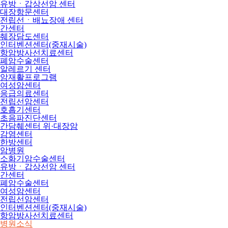
유방ㆍ갑상선암 센터
대장항문센터
전립선ㆍ배뇨장애 센터
간센터
췌장담도센터
인터벤션센터(중재시술)
항암방사선치료센터
폐암수술센터
알레르기 센터
암재활프로그램
여성암센터
응급의료센터
전립선암센터
호흡기센터
초음파진단센터
간담췌센터 위·대장암
감염센터
한방센터
암병원
소화기암수술센터
유방ㆍ갑상선암 센터
간센터
폐암수술센터
여성암센터
전립선암센터
인터벤션센터(중재시술)
항암방사선치료센터
병원소식