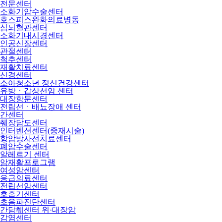
전문센터
소화기암수술센터
호스피스완화의료병동
심뇌혈관센터
소화기내시경센터
인공신장센터
관절센터
척추센터
재활치료센터
신경센터
소아청소년 정신건강센터
유방ㆍ갑상선암 센터
대장항문센터
전립선ㆍ배뇨장애 센터
간센터
췌장담도센터
인터벤션센터(중재시술)
항암방사선치료센터
폐암수술센터
알레르기 센터
암재활프로그램
여성암센터
응급의료센터
전립선암센터
호흡기센터
초음파진단센터
간담췌센터 위·대장암
감염센터