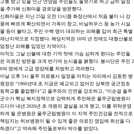
고통 받고 있을 인근 언양읍 주민들도 돌보기로 하고 급히 일정
을 추가해 신화마을 경로당을 방문했다
.
신화마을은 지난
25
일 오전
11
시쯤 화장산에서 처음 불이 나 강
풍에 빠르게 확산되면서 가옥이 창고
,
비닐하우스 등 농가 시설
물 등이 불타고
,
주민 수백 명이 대피하는 피해를 입어 최근 특별
재난지역으로 지정됐다
.
해당지역은
10
여 년 전에도 대형산불로
엄청난 피해를 입었던 지역이다
.
아직도 그날 산불에 대한 기억 탓에 가슴 심하게 뛴다는 주민들
은 의료진 방문을 크게 반기며 눈시울을 붉혔다
.
봉사단은 주민
2
0
여 명에게 고급 영양제를 처방하고 격려했다
.
이날 오후
5
시 울주 의료봉사 일정을 마치는 자리에서 김동헌 병
원장은
“1960
년대 초 지금은 폐교되고 없어진 상북면 궁근정초
등학교를 졸업했다
”
고 울주와의 인연을 강조하고
, “
이순걸 울주
군수가 핵심 복지정책으로 강력하게 추진해온 울주군립병원이
드디어 내년
2026
년 초 개원의 결실을 보게 됐고
,
이를 위탁운영
하게 될 온병원은 울주군립병원이 이 지역 주민건강을 전적으로
책임지는 허브병원이 될 수 있게 좋은 의료진 영입에 최선을 다
하겠다
”
고 약속해 주민들로부터 박수를 받았다
.