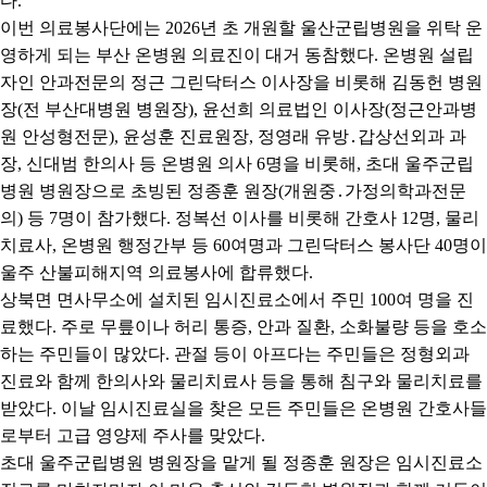
다
.
이번 의료봉사단에는
2026
년 초 개원할 울산군립병원을 위탁 운
영하게 되는 부산 온병원 의료진이 대거 동참했다
.
온병원 설립
자인 안과전문의 정근 그린닥터스 이사장을 비롯해 김동헌 병원
장
(
전 부산대병원 병원장
),
윤선희 의료법인 이사장
(
정근안과병
원 안성형전문
),
윤성훈 진료원장
,
정영래 유방
․
갑상선외과 과
장
,
신대범 한의사 등 온병원 의사
6
명을 비롯해
,
초대 울주군립
병원 병원장으로 초빙된 정종훈 원장
(
개원중
․
가정의학과전문
의
)
등
7
명이 참가했다
.
정복선 이사를 비롯해 간호사
12
명
,
물리
치료사
,
온병원 행정간부 등
60
여명과 그린닥터스 봉사단
40
명이
울주 산불피해지역 의료봉사에 합류했다
.
상북면 면사무소에 설치된 임시진료소에서 주민
100
여 명을 진
료했다
.
주로 무릎이나 허리 통증
,
안과 질환
,
소화불량 등을 호소
하는 주민들이 많았다
.
관절 등이 아프다는 주민들은 정형외과
진료와 함께 한의사와 물리치료사 등을 통해 침구와 물리치료를
받았다
.
이날 임시진료실을 찾은 모든 주민들은 온병원 간호사들
로부터 고급 영양제 주사를 맞았다
.
초대 울주군립병원 병원장을 맡게 될 정종훈 원장은 임시진료소