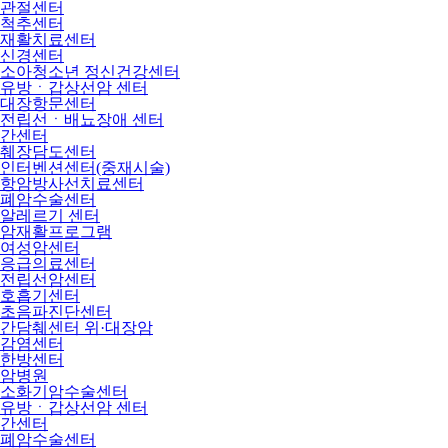
관절센터
척추센터
재활치료센터
신경센터
소아청소년 정신건강센터
유방ㆍ갑상선암 센터
대장항문센터
전립선ㆍ배뇨장애 센터
간센터
췌장담도센터
인터벤션센터(중재시술)
항암방사선치료센터
폐암수술센터
알레르기 센터
암재활프로그램
여성암센터
응급의료센터
전립선암센터
호흡기센터
초음파진단센터
간담췌센터 위·대장암
감염센터
한방센터
암병원
소화기암수술센터
유방ㆍ갑상선암 센터
간센터
폐암수술센터