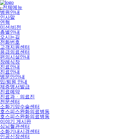
메
뉴
전체메뉴
U
건
병원안내
너
인사말
뛰
연혁
기
미션/비전
층별안내
오시는길
전화번호
고객지원센터
응급의료센터
편의시설안내
장례식장
진료안내
진료안내
병문안안내
입/퇴원 안내
제증명서발급
진료예약
진료과ㆍ의료진
전문센터
소화기암수술센터
호스피스완화의료병동
호스피스완화의료병동
이야기 게시판
심뇌혈관센터
소화기내시경센터
인공신장센터