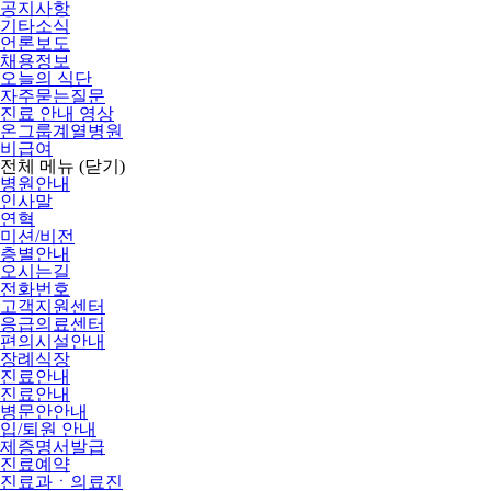
공지사항
기타소식
언론보도
채용정보
오늘의 식단
자주묻는질문
진료 안내 영상
온그룹계열병원
비급여
전체 메뉴
(닫기)
병원안내
인사말
연혁
미션/비전
층별안내
오시는길
전화번호
고객지원센터
응급의료센터
편의시설안내
장례식장
진료안내
진료안내
병문안안내
입/퇴원 안내
제증명서발급
진료예약
진료과ㆍ의료진