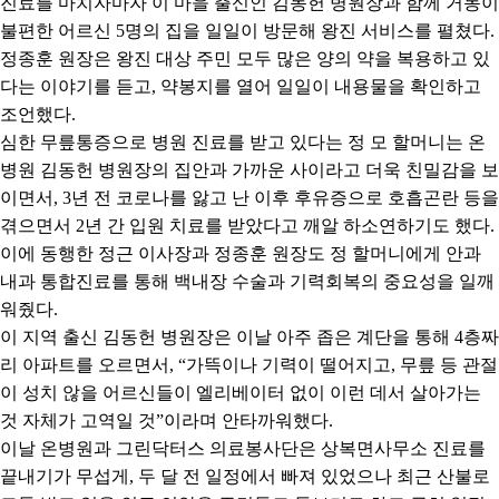
진료를 마치자마자 이 마을 출신인 김동헌 병원장과 함께 거동이
불편한 어르신
5
명의 집을 일일이 방문해 왕진 서비스를 펼쳤다
.
정종훈 원장은 왕진 대상 주민 모두 많은 양의 약을 복용하고 있
다는 이야기를 듣고
,
약봉지를 열어 일일이 내용물을 확인하고
조언했다
.
심한 무릎통증으로 병원 진료를 받고 있다는 정 모 할머니는 온
병원 김동헌 병원장의 집안과 가까운 사이라고 더욱 친밀감을 보
이면서
, 3
년 전 코로나를 앓고 난 이후 후유증으로 호흡곤란 등을
겪으면서
2
년 간 입원 치료를 받았다고 깨알 하소연하기도 했다
.
이에 동행한 정근 이사장과 정종훈 원장도 정 할머니에게 안과
내과 통합진료를 통해 백내장 수술과 기력회복의 중요성을 일깨
워줬다
.
이 지역 출신 김동헌 병원장은 이날 아주 좁은 계단을 통해
4
층짜
리 아파트를 오르면서
, “
가뜩이나 기력이 떨어지고
,
무릎 등 관절
이 성치 않을 어르신들이 엘리베이터 없이 이런 데서 살아가는
것 자체가 고역일 것
”
이라며 안타까워했다
.
이날 온병원과 그린닥터스 의료봉사단은 상복면사무소 진료를
끝내기가 무섭게
,
두 달 전 일정에서 빠져 있었으나 최근 산불로