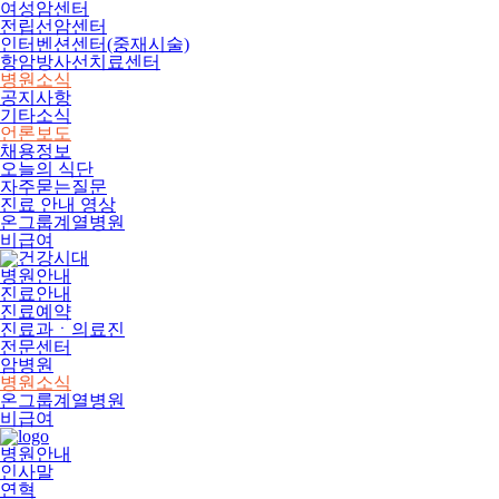
여성암센터
전립선암센터
인터벤션센터(중재시술)
항암방사선치료센터
병원소식
공지사항
기타소식
언론보도
채용정보
오늘의 식단
자주묻는질문
진료 안내 영상
온그룹계열병원
비급여
병원안내
진료안내
진료예약
진료과ㆍ의료진
전문센터
암병원
병원소식
온그룹계열병원
비급여
병원안내
인사말
연혁