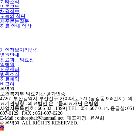
기타소식
언론보도
채용정보
오늘의 식단
자주묻는질문
진료 안내 영상
개인정보처리방침
병원안내
진료과ㆍ의료진
암병원
전문센터
병원소식
진료예약
비급여
온병원
보건복지부 의료기관 평가인증
47261 부산광역시 부산진구 가야대로 721 (당감동 966번지) | 의
료기관명칭 : 의료법인 온그룹의료재단 온병원
사업자등록번호 : 605-82-11399 | TEL : 051-607-0114, 응급실: 051-
607-0129 | FAX : 051-607-0220
E-Mail : onhospital@hanmail.net | 대표자명 : 윤선희
© 온병원. ALL RIGHTS RESERVED.
©
k2s0o2d0e0s1i0g1n.