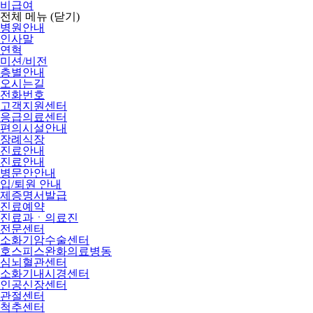
비급여
전체 메뉴
(닫기)
병원안내
인사말
연혁
미션/비전
층별안내
오시는길
전화번호
고객지원센터
응급의료센터
편의시설안내
장례식장
진료안내
진료안내
병문안안내
입/퇴원 안내
제증명서발급
진료예약
진료과ㆍ의료진
전문센터
소화기암수술센터
호스피스완화의료병동
심뇌혈관센터
소화기내시경센터
인공신장센터
관절센터
척추센터