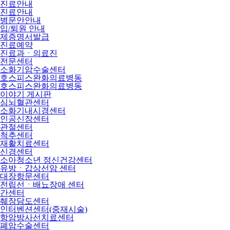
진료안내
진료안내
병문안안내
입/퇴원 안내
제증명서발급
진료예약
진료과ㆍ의료진
전문센터
소화기암수술센터
호스피스완화의료병동
호스피스완화의료병동
이야기 게시판
심뇌혈관센터
소화기내시경센터
인공신장센터
관절센터
척추센터
재활치료센터
신경센터
소아청소년 정신건강센터
유방ㆍ갑상선암 센터
대장항문센터
전립선ㆍ배뇨장애 센터
간센터
췌장담도센터
인터벤션센터(중재시술)
항암방사선치료센터
폐암수술센터