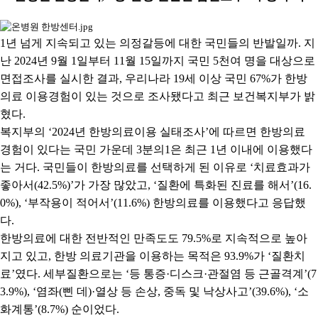
1
년 넘게 지속되고 있는 의정갈등에 대한 국민들의 반발일까
.
지
난
2024
년
9
월
1
일부터
11
월
15
일까지 국민
5
천여 명을 대상으로
면접조사를 실시한 결과
,
우리나라
19
세 이상 국민
67%
가 한방
의료 이용경험이 있는 것으로 조사됐다고 최근 보건복지부가 밝
혔다
.
복지부의
‘2024
년 한방의료이용 실태조사
’
에 따르면 한방의료
경험이 있다는 국민 가운데
3
분의
1
은 최근
1
년 이내에 이용했다
는 거다
.
국민들이 한방의료를 선택하게 된 이유로
‘
치료효과가
좋아서
(42.5%)’
가 가장 많았고
, ‘
질환에 특화된 진료를 해서
’(16.
0%), ‘
부작용이 적어서
’(11.6%)
한방의료를 이용했다고 응답했
다
.
한방의료에 대한 전반적인 만족도도
79.5%
로 지속적으로 높아
지고 있고
,
한방 의료기관을 이용하는 목적은
93.9%
가
‘
질환치
료
’
였다
.
세부질환으로는
‘
등 통증
·
디스크
·
관절염 등 근골격계
’(7
3.9%), ‘
염좌
(
삔 데
)·
열상 등 손상
,
중독 및 낙상사고
’(39.6%), ‘
소
화계통
’(8.7%)
순이었다
.