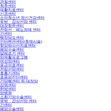
관절센터
척추센터
재활치료센터
신경센터
소아청소년 정신건강센터
유방ㆍ갑상선암 센터
대장항문센터
전립선ㆍ배뇨장애 센터
간센터
췌장담도센터
인터벤션센터(중재시술)
항암방사선치료센터
폐암수술센터
알레르기 센터
암재활프로그램
여성암센터
응급의료센터
전립선암센터
호흡기센터
초음파진단센터
간담췌센터 위·대장암
감염센터
한방센터
암병원
소화기암수술센터
유방ㆍ갑상선암 센터
간센터
폐암수술센터