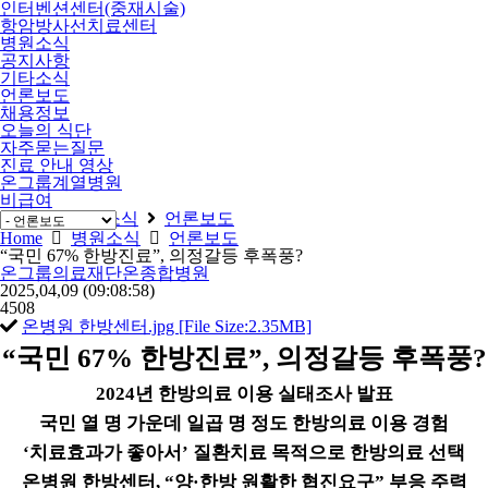
인터벤션센터(중재시술)
항암방사선치료센터
병원소식
공지사항
기타소식
언론보도
채용정보
오늘의 식단
자주묻는질문
진료 안내 영상
온그룹계열병원
비급여
Home
병원소식
언론보도
Home
병원소식
언론보도
“국민 67% 한방진료”, 의정갈등 후폭풍?
온그룹의료재단온종합병원
2025,04,09
(09:08:58)
4508
온병원 한방센터.jpg [File Size:2.35MB]
“
국민
67%
한방진료
”,
의정갈등 후폭풍
?
2024
년 한방의료 이용 실태조사 발표
국민 열 명 가운데 일곱 명 정도 한방의료 이용 경험
‘
치료효과가 좋아서
’
질환치료 목적으로 한방의료 선택
온병원 한방센터
, “
양
·
한방 원활한 협진요구
”
부응 주력