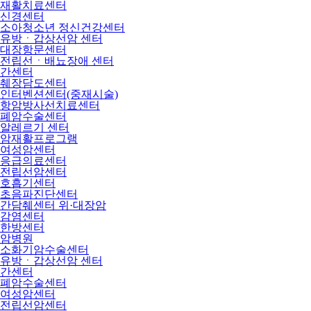
재활치료센터
신경센터
소아청소년 정신건강센터
유방ㆍ갑상선암 센터
대장항문센터
전립선ㆍ배뇨장애 센터
간센터
췌장담도센터
인터벤션센터(중재시술)
항암방사선치료센터
폐암수술센터
알레르기 센터
암재활프로그램
여성암센터
응급의료센터
전립선암센터
호흡기센터
초음파진단센터
간담췌센터 위·대장암
감염센터
한방센터
암병원
소화기암수술센터
유방ㆍ갑상선암 센터
간센터
폐암수술센터
여성암센터
전립선암센터