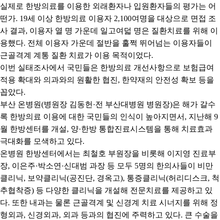
실제로 한방의료를 이용한 외래환자나 입원환자들의 평가는 어
떤가
. 19
세 이상 한방의료 이용자
2,100
여명을 대상으로 면접 조
사 결과
,
이용자 열 명 가운데 일고여덟 명은 질환치료를 위해 이
용했다
.
전체 이용자 가운데 절반을 훌쩍 뛰어넘는 이용자들이
근골격계 계통 질환 치료가 이용 목적이었다
.
이번 실태조사에서 국민들은 한방의료 개선사항으로 보험급여
적용 확대와 의과와의 원활한 협진
,
한약재의 안전성 확보 등을
꼽았다
.
부산 온병원
(
병원장 김동헌
·
전 부산대병원 병원장
)
은 해가 갈수
록 한방의료 이용에 대한 국민들의 인식이 높아지면서
,
지난해
9
월 한방센터를 개설
,
양
·
한방 통합진료시스템을 통해 치료효과
극대화를 모색하고 있다
.
온병원 한방센터에서는 최철호 부원장을 비롯해 이지영 진료부
장
,
이은주
·
박소연
·
신대범 과장 등 모두
5
명의 한의사들이 비만
클리닉
,
보약클리닉
(
공진단
,
경옥고
),
통증클리닉
(
허리디스크
,
척
추협착증
)
등 다양한 클리닉을 개설해 전문치료를 제공하고 있
다
.
또한 내과는 물론 근골격계 및 신경계 치료 시너지를 위해 정
형외과
,
신경외과
,
외과 등과의 협진에 주력하고 있다
.
큰 수술을