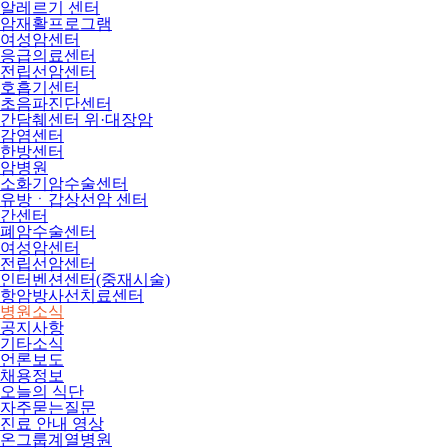
알레르기 센터
암재활프로그램
여성암센터
응급의료센터
전립선암센터
호흡기센터
초음파진단센터
간담췌센터 위·대장암
감염센터
한방센터
암병원
소화기암수술센터
유방ㆍ갑상선암 센터
간센터
폐암수술센터
여성암센터
전립선암센터
인터벤션센터(중재시술)
항암방사선치료센터
병원소식
공지사항
기타소식
언론보도
채용정보
오늘의 식단
자주묻는질문
진료 안내 영상
온그룹계열병원