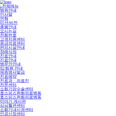
메
뉴
전체메뉴
U
건
병원안내
너
인사말
뛰
연혁
기
미션/비전
층별안내
오시는길
전화번호
고객지원센터
응급의료센터
편의시설안내
장례식장
진료안내
진료안내
병문안안내
입/퇴원 안내
제증명서발급
진료예약
진료과ㆍ의료진
전문센터
소화기암수술센터
호스피스완화의료병동
호스피스완화의료병동
이야기 게시판
심뇌혈관센터
소화기내시경센터
인공신장센터