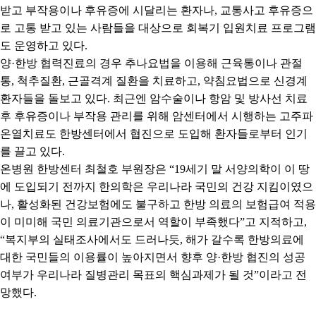
받고 부작용이나 후유증에 시달리는 환자나
,
교통사고 후유증으
로 고통 받고 있는 사람들을 대상으로 회복기 입원치료 프로그램
도 운영하고 있다
.
양
·
한방 협력진료의 경우 추나요법을 이용해 근육통이나 관절
통
,
척추질환
,
근골격계 질환을 치료하고
,
약침요법으로 신경계
환자들을 돌보고 있다
.
최근엔 암수술이나 항암 및 방사선 치료
후 후유증이나 부작용 관리를 위해 암센터에서 시행하는 고주파
온열치료도 한방센터에서 협진으로 도입해 환자들로부터 인기
를 끌고 있다
.
온병원 한방센터 최철호 부원장은
“19
세기 말 서양의학이 이 땅
에 도입되기 전까지 한의학은 우리나라 국민의 건강 지킴이였으
나
,
활성화된 건강보험에도 불구하고 한방 의료의 보험급여 적용
이 미미해 국민 의료기관으로서 역할이 부족했다
”
고 지적하고
,
“
복지부의 실태조사에서도 드러나듯
,
해가 갈수록 한방의료에
대한 국민들의 이용률이 높아지면서 향후 양
·
한방 협진의 성공
여부가 우리나라 질병관리 목표의 핵심과제가 될 것
”
이라고 전
망했다
.