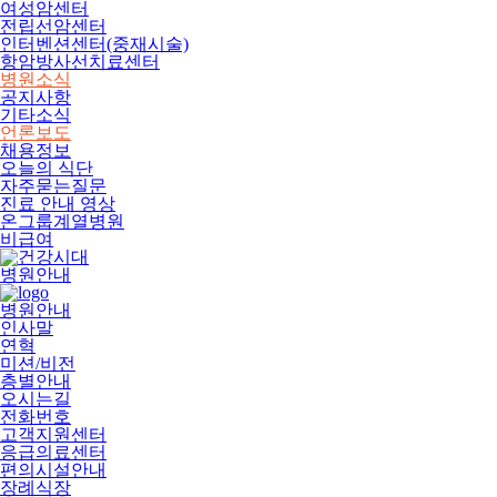
여성암센터
전립선암센터
인터벤션센터(중재시술)
항암방사선치료센터
병원소식
공지사항
기타소식
언론보도
채용정보
오늘의 식단
자주묻는질문
진료 안내 영상
온그룹계열병원
비급여
병원안내
병원안내
인사말
연혁
미션/비전
층별안내
오시는길
전화번호
고객지원센터
응급의료센터
편의시설안내
장례식장