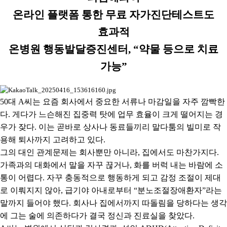
온라인 플랫폼 통한 무료 자가진단테스트도
효과적
온병원 행동발달증진센터
, “
약물 등으로 치료
가능
”
50
대
A
씨는 요즘 회사에서 중요한 서류나 마감일을 자주 깜빡한
다
.
게다가 느슨해진 집중력 탓에 업무 효율이 크게 떨어지는 경
우가 잦다
.
이는 곧바로 상사나 동료들끼리 말다툼의 빌미로 작
용해 퇴사까지 고려하고 있다
.
그의 대인 관계문제는 회사뿐만 아니라
,
집에서도 마찬가지다
.
가족과의 대화에서 말을 자꾸 끊거나
,
화를 버럭 내는 바람에 소
통이 어렵다
.
자꾸 충동적으로 행동하게 되고 감정 조절이 제대
로 이뤄지지 않아
,
급기야 아내로부터
“
분노조절장애환자
”
라는
말까지 들어야 했다
.
회사나 집에서까지 따돌림을 당하다는 생각
에 그는 술에 의존하다가 결국 정신과 진료실을 찾았다
.