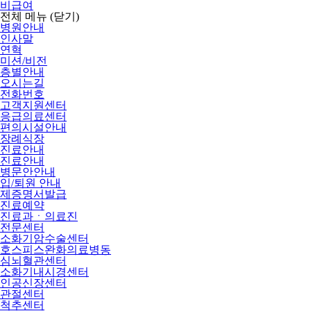
비급여
전체 메뉴
(닫기)
병원안내
인사말
연혁
미션/비전
층별안내
오시는길
전화번호
고객지원센터
응급의료센터
편의시설안내
장례식장
진료안내
진료안내
병문안안내
입/퇴원 안내
제증명서발급
진료예약
진료과ㆍ의료진
전문센터
소화기암수술센터
호스피스완화의료병동
심뇌혈관센터
소화기내시경센터
인공신장센터
관절센터
척추센터