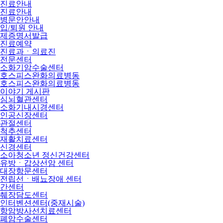
진료안내
진료안내
병문안안내
입/퇴원 안내
제증명서발급
진료예약
진료과ㆍ의료진
전문센터
소화기암수술센터
호스피스완화의료병동
호스피스완화의료병동
이야기 게시판
심뇌혈관센터
소화기내시경센터
인공신장센터
관절센터
척추센터
재활치료센터
신경센터
소아청소년 정신건강센터
유방ㆍ갑상선암 센터
대장항문센터
전립선ㆍ배뇨장애 센터
간센터
췌장담도센터
인터벤션센터(중재시술)
항암방사선치료센터
폐암수술센터