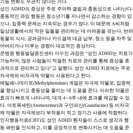
기능 변화도 무관치 않다는 거다
.
성인
ADHD
의 증상은 주로 주의력 결핍과 충동성으로 나타난다
.
충동적인 과잉 행동은 청소년기를 지나면서 감소하는 경향이 있
으나
,
집중력 문제는 지속되는 경우가 많다
.
이 때문에
A
씨처럼
일상생활에서의 작은 일들을 관리하는 데 어려움을 겪는다
.
반려
동물의 식사
,
공과금이나 카드결제 대금 납부
,
청소 등을 자주 잊
어버리거나 미루는 경향이 대표적인 증상이다
.
온병원 행동발달증진센터 이수진 과장은
“
성인
ADHD
는 치료가
가능하며
,
많은 사람들이 적절한 치료와 관리를 통해 증상을 효
과적으로 관리하고 있다
”
고 말했다
.
성인
ADHD
치료에는 주로
자극제와 비자극제 약물이 사용된다고 한다
.
메틸페니데이트
(Methylphenidate)
계열은 자극제 약물로
,
집중력
을 향상시키고 충동성을 줄이는 데 도움을 준다
.
이러한 약물은
효과가 빠르게 나타나며
,
대개
4
∼
6
주 내에 효과를 체감할 수 있
다
.
아토목세틴
(Atomoxetine)
과 구안파신
(Guanfacine)
등 비자극
제 약물은 자극제보다 부작용이 적고 장기간 사용에 적합하다
.
인지행동치료
(CBT)
도 성인
ADHD
환자들이 스스로 생각과 행
동 패턴을 인식하고
,
이를 긍정적으로 변화시키는 데 도움을 준