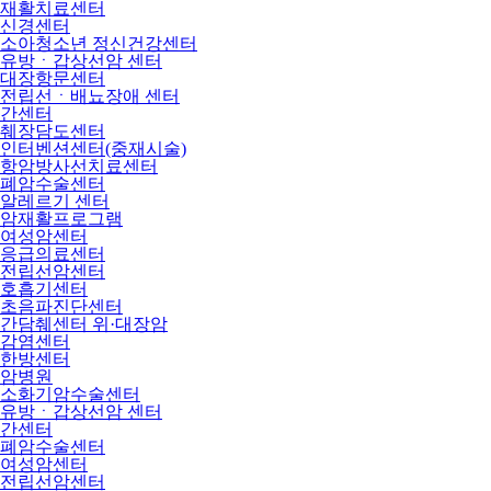
재활치료센터
신경센터
소아청소년 정신건강센터
유방ㆍ갑상선암 센터
대장항문센터
전립선ㆍ배뇨장애 센터
간센터
췌장담도센터
인터벤션센터(중재시술)
항암방사선치료센터
폐암수술센터
알레르기 센터
암재활프로그램
여성암센터
응급의료센터
전립선암센터
호흡기센터
초음파진단센터
간담췌센터 위·대장암
감염센터
한방센터
암병원
소화기암수술센터
유방ㆍ갑상선암 센터
간센터
폐암수술센터
여성암센터
전립선암센터