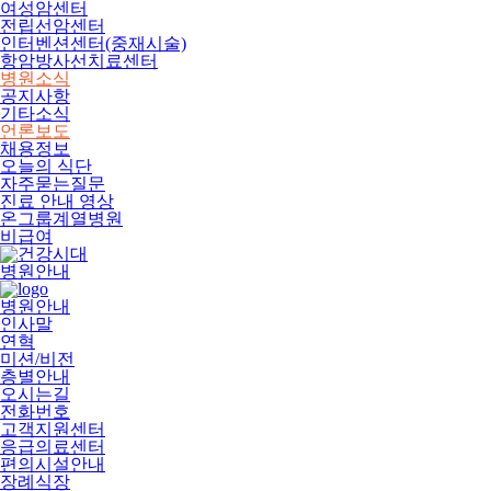
여성암센터
전립선암센터
인터벤션센터(중재시술)
항암방사선치료센터
병원소식
공지사항
기타소식
언론보도
채용정보
오늘의 식단
자주묻는질문
진료 안내 영상
온그룹계열병원
비급여
병원안내
병원안내
인사말
연혁
미션/비전
층별안내
오시는길
전화번호
고객지원센터
응급의료센터
편의시설안내
장례식장