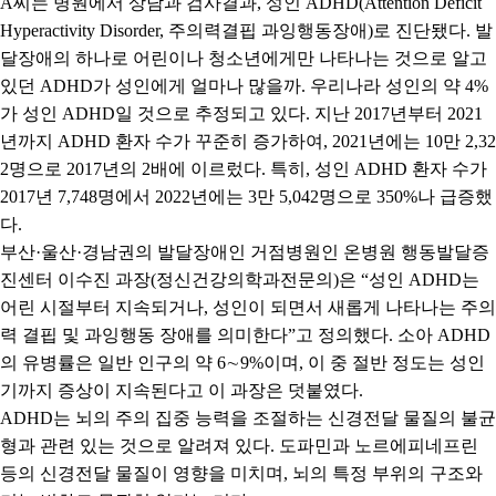
A
씨는 병원에서 상담과 검사결과
,
성인
ADHD(Attention Deficit
Hyperactivity Disorder,
주의력결핍 과잉행동장애
)
로 진단됐다
.
발
달장애의 하나로 어린이나 청소년에게만 나타나는 것으로 알고
있던
ADHD
가 성인에게 얼마나 많을까
.
우리나라 성인의 약
4%
가 성인
ADHD
일 것으로 추정되고 있다
.
지난
2017
년부터
2021
년까지
ADHD
환자 수가 꾸준히 증가하여
, 2021
년에는
10
만
2,32
2
명으로
2017
년의
2
배에 이르렀다
.
특히
,
성인
ADHD
환자 수가
2017
년
7,748
명에서
2022
년에는
3
만
5,042
명으로
350%
나 급증했
다
.
부산
·
울산
·
경남권의 발달장애인 거점병원인 온병원 행동발달증
진센터 이수진 과장
(
정신건강의학과전문의
)
은
“
성인
ADHD
는
어린 시절부터 지속되거나
,
성인이 되면서 새롭게 나타나는 주의
력 결핍 및 과잉행동 장애를 의미한다
”
고 정의했다
.
소아
ADHD
의 유병률은 일반 인구의 약
6
∼
9%
이며
,
이 중 절반 정도는 성인
기까지 증상이 지속된다고 이 과장은 덧붙였다
.
ADHD
는 뇌의 주의 집중 능력을 조절하는 신경전달 물질의 불균
형과 관련 있는 것으로 알려져 있다
.
도파민과 노르에피네프린
등의 신경전달 물질이 영향을 미치며
,
뇌의 특정 부위의 구조와