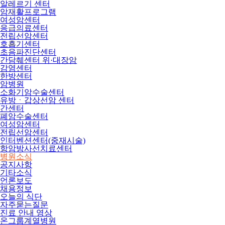
알레르기 센터
암재활프로그램
여성암센터
응급의료센터
전립선암센터
호흡기센터
초음파진단센터
간담췌센터 위·대장암
감염센터
한방센터
암병원
소화기암수술센터
유방ㆍ갑상선암 센터
간센터
폐암수술센터
여성암센터
전립선암센터
인터벤션센터(중재시술)
항암방사선치료센터
병원소식
공지사항
기타소식
언론보도
채용정보
오늘의 식단
자주묻는질문
진료 안내 영상
온그룹계열병원