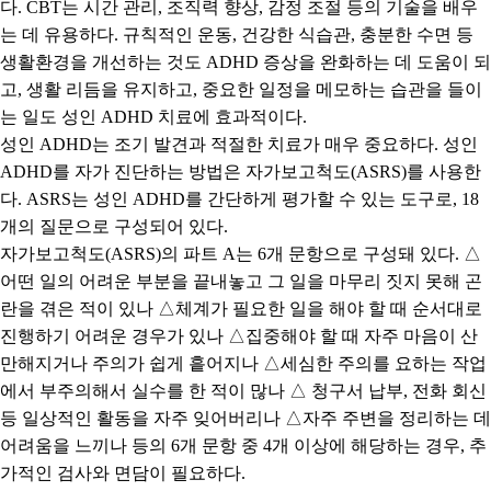
다
. CBT
는 시간 관리
,
조직력 향상
,
감정 조절 등의 기술을 배우
는 데 유용하다
.
규칙적인 운동
,
건강한 식습관
,
충분한 수면 등
생활환경을 개선하는 것도
ADHD
증상을 완화하는 데 도움이 되
고
,
생활 리듬을 유지하고
,
중요한 일정을 메모하는 습관을 들이
는 일도 성인
ADHD
치료에 효과적이다
.
성인
ADHD
는 조기 발견과 적절한 치료가 매우 중요하다
.
성인
ADHD
를 자가 진단하는 방법은 자가보고척도
(ASRS)
를 사용한
다
. ASRS
는 성인
ADHD
를 간단하게 평가할 수 있는 도구로
, 18
개의 질문으로 구성되어 있다
.
자가보고척도
(ASRS)
의 파트
A
는
6
개 문항으로 구성돼 있다
.
△
어떤 일의 어려운 부분을 끝내놓고 그 일을 마무리 짓지 못해 곤
란을 겪은 적이 있나
△
체계가 필요한 일을 해야 할 때 순서대로
진행하기 어려운 경우가 있나
△
집중해야 할 때 자주 마음이 산
만해지거나 주의가 쉽게 흩어지나
△
세심한 주의를 요하는 작업
에서 부주의해서 실수를 한 적이 많나
△
청구서 납부
,
전화 회신
등 일상적인 활동을 자주 잊어버리나
△
자주 주변을 정리하는 데
어려움을 느끼나 등의
6
개 문항 중
4
개 이상에 해당하는 경우
,
추
가적인 검사와 면담이 필요하다
.