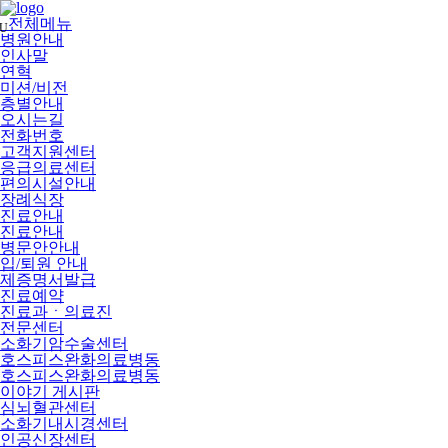
메
뉴
전체메뉴
U
건
병원안내
너
인사말
뛰
연혁
기
미션/비전
층별안내
오시는길
전화번호
고객지원센터
응급의료센터
편의시설안내
장례식장
진료안내
진료안내
병문안안내
입/퇴원 안내
제증명서발급
진료예약
진료과ㆍ의료진
전문센터
소화기암수술센터
호스피스완화의료병동
호스피스완화의료병동
이야기 게시판
심뇌혈관센터
소화기내시경센터
인공신장센터