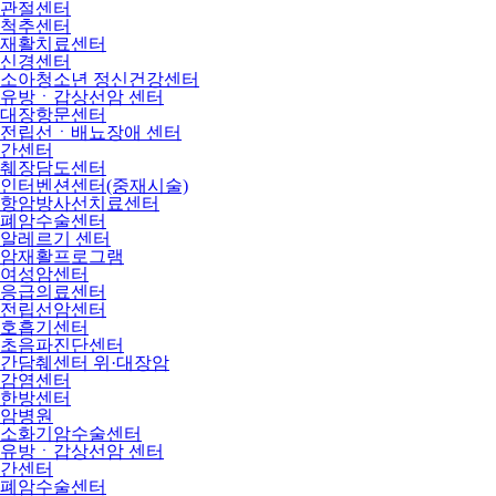
관절센터
척추센터
재활치료센터
신경센터
소아청소년 정신건강센터
유방ㆍ갑상선암 센터
대장항문센터
전립선ㆍ배뇨장애 센터
간센터
췌장담도센터
인터벤션센터(중재시술)
항암방사선치료센터
폐암수술센터
알레르기 센터
암재활프로그램
여성암센터
응급의료센터
전립선암센터
호흡기센터
초음파진단센터
간담췌센터 위·대장암
감염센터
한방센터
암병원
소화기암수술센터
유방ㆍ갑상선암 센터
간센터
폐암수술센터