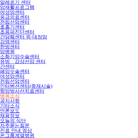
알레르기 센터
암재활프로그램
여성암센터
응급의료센터
전립선암센터
호흡기센터
초음파진단센터
간담췌센터 위·대장암
감염센터
한방센터
암병원
소화기암수술센터
유방ㆍ갑상선암 센터
간센터
폐암수술센터
여성암센터
전립선암센터
인터벤션센터(중재시술)
항암방사선치료센터
병원소식
공지사항
기타소식
언론보도
채용정보
오늘의 식단
자주묻는질문
진료 안내 영상
온그룹계열병원