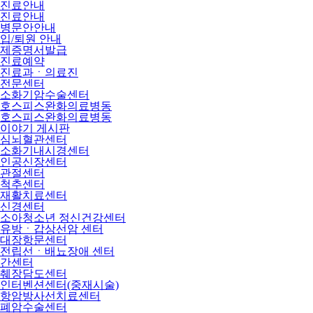
진료안내
진료안내
병문안안내
입/퇴원 안내
제증명서발급
진료예약
진료과ㆍ의료진
전문센터
소화기암수술센터
호스피스완화의료병동
호스피스완화의료병동
이야기 게시판
심뇌혈관센터
소화기내시경센터
인공신장센터
관절센터
척추센터
재활치료센터
신경센터
소아청소년 정신건강센터
유방ㆍ갑상선암 센터
대장항문센터
전립선ㆍ배뇨장애 센터
간센터
췌장담도센터
인터벤션센터(중재시술)
항암방사선치료센터
폐암수술센터