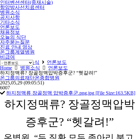
인터벤션센터(중재시술)
항암방사선치료센터
병원소식
공지사항
기타소식
언론보도
채용정보
오늘의 식단
자주묻는질문
진료 안내 영상
온그룹계열병원
비급여
Home
병원소식
언론보도
Home
병원소식
언론보도
하지정맥류? 장골정맥압박증후군? “헷갈려!”
온그룹의료재단온종합병원
2025,05,29
(09:05:51)
6007
하지정맥류 장골정맥 압박증후군.png.jpg [File Size:163.5KB]
하지정맥류? 장골정맥압박
증후군? “헷갈려!”
온병원, “두 질환 모두 종아리 붓고,