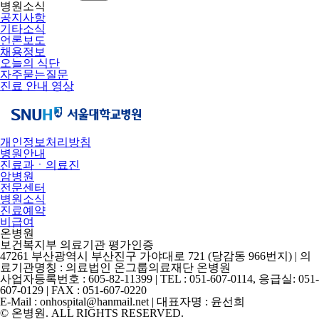
병원소식
공지사항
기타소식
언론보도
채용정보
오늘의 식단
자주묻는질문
진료 안내 영상
개인정보처리방침
병원안내
진료과ㆍ의료진
암병원
전문센터
병원소식
진료예약
비급여
온병원
보건복지부 의료기관 평가인증
47261 부산광역시 부산진구 가야대로 721 (당감동 966번지) | 의
료기관명칭 : 의료법인 온그룹의료재단 온병원
사업자등록번호 : 605-82-11399 | TEL : 051-607-0114, 응급실: 051-
607-0129 | FAX : 051-607-0220
E-Mail : onhospital@hanmail.net | 대표자명 : 윤선희
© 온병원. ALL RIGHTS RESERVED.