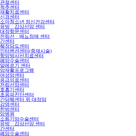
관절센터
척추센터
재활치료센터
신경센터
소아청소년 정신건강센터
유방ㆍ갑상선암 센터
대장항문센터
전립선ㆍ배뇨장애 센터
간센터
췌장담도센터
인터벤션센터(중재시술)
항암방사선치료센터
폐암수술센터
알레르기 센터
암재활프로그램
여성암센터
응급의료센터
전립선암센터
호흡기센터
초음파진단센터
간담췌센터 위·대장암
감염센터
한방센터
암병원
소화기암수술센터
유방ㆍ갑상선암 센터
간센터
폐암수술센터