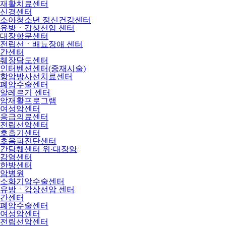
재활치료센터
신경센터
소아청소년 정신건강센터
유방ㆍ갑상선암 센터
대장항문센터
전립선ㆍ배뇨장애 센터
간센터
췌장담도센터
인터벤션센터(중재시술)
항암방사선치료센터
폐암수술센터
알레르기 센터
암재활프로그램
여성암센터
응급의료센터
전립선암센터
호흡기센터
초음파진단센터
간담췌센터 위·대장암
감염센터
한방센터
암병원
소화기암수술센터
유방ㆍ갑상선암 센터
간센터
폐암수술센터
여성암센터
전립선암센터