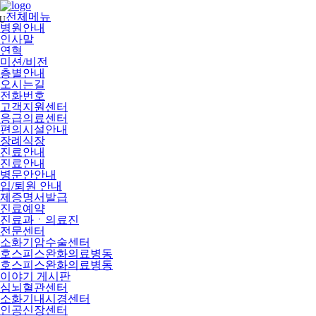
메
뉴
전체메뉴
U
건
병원안내
너
인사말
뛰
연혁
기
미션/비전
층별안내
오시는길
전화번호
고객지원센터
응급의료센터
편의시설안내
장례식장
진료안내
진료안내
병문안안내
입/퇴원 안내
제증명서발급
진료예약
진료과ㆍ의료진
전문센터
소화기암수술센터
호스피스완화의료병동
호스피스완화의료병동
이야기 게시판
심뇌혈관센터
소화기내시경센터
인공신장센터