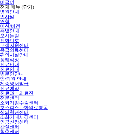
비급여
전체 메뉴
(닫기)
병원안내
인사말
연혁
미션/비전
층별안내
오시는길
전화번호
고객지원센터
응급의료센터
편의시설안내
장례식장
진료안내
진료안내
병문안안내
입/퇴원 안내
제증명서발급
진료예약
진료과ㆍ의료진
전문센터
소화기암수술센터
호스피스완화의료병동
심뇌혈관센터
소화기내시경센터
인공신장센터
관절센터
척추센터