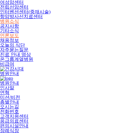
여성암센터
전립선암센터
인터벤션센터(중재시술)
항암방사선치료센터
병원소식
공지사항
기타소식
언론보도
채용정보
오늘의 식단
자주묻는질문
진료 안내 영상
온그룹계열병원
비급여
병원안내
병원안내
인사말
연혁
미션/비전
층별안내
오시는길
전화번호
고객지원센터
응급의료센터
편의시설안내
장례식장