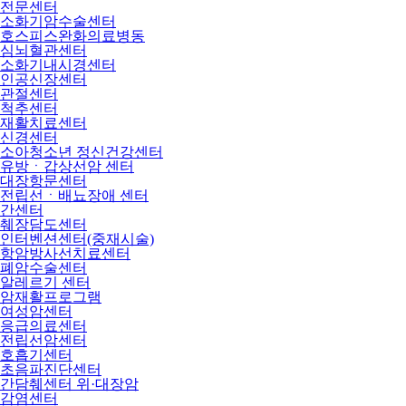
전문센터
소화기암수술센터
호스피스완화의료병동
심뇌혈관센터
소화기내시경센터
인공신장센터
관절센터
척추센터
재활치료센터
신경센터
소아청소년 정신건강센터
유방ㆍ갑상선암 센터
대장항문센터
전립선ㆍ배뇨장애 센터
간센터
췌장담도센터
인터벤션센터(중재시술)
항암방사선치료센터
폐암수술센터
알레르기 센터
암재활프로그램
여성암센터
응급의료센터
전립선암센터
호흡기센터
초음파진단센터
간담췌센터 위·대장암
감염센터