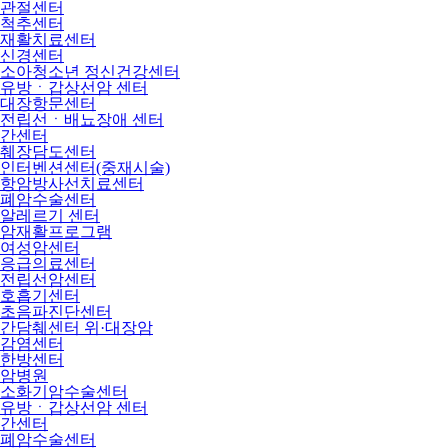
관절센터
척추센터
재활치료센터
신경센터
소아청소년 정신건강센터
유방ㆍ갑상선암 센터
대장항문센터
전립선ㆍ배뇨장애 센터
간센터
췌장담도센터
인터벤션센터(중재시술)
항암방사선치료센터
폐암수술센터
알레르기 센터
암재활프로그램
여성암센터
응급의료센터
전립선암센터
호흡기센터
초음파진단센터
간담췌센터 위·대장암
감염센터
한방센터
암병원
소화기암수술센터
유방ㆍ갑상선암 센터
간센터
폐암수술센터