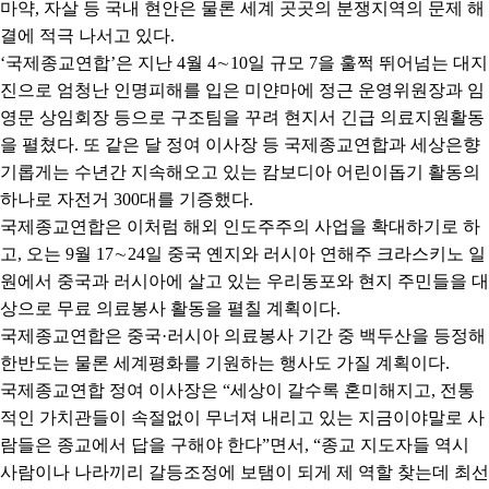
마약
,
자살 등 국내 현안은 물론 세계 곳곳의 분쟁지역의 문제 해
결에 적극 나서고 있다
.
‘
국제종교연합
’
은 지난
4
월
4
∼
10
일 규모
7
을 훌쩍 뛰어넘는 대지
진으로 엄청난 인명피해를 입은 미얀마에 정근 운영위원장과 임
영문 상임회장 등으로 구조팀을 꾸려 현지서 긴급 의료지원활동
을 펼쳤다
.
또 같은 달 정여 이사장 등 국제종교연합과 세상은향
기롭게는 수년간 지속해오고 있는 캄보디아 어린이돕기 활동의
하나로 자전거
300
대를 기증했다
.
국제종교연합은 이처럼 해외 인도주주의 사업을 확대하기로 하
고
,
오는
9
월
17
∼
24
일 중국 옌지와 러시아 연해주 크라스키노 일
원에서 중국과 러시아에 살고 있는 우리동포와 현지 주민들을 대
상으로 무료 의료봉사 활동을 펼칠 계획이다
.
국제종교연합은 중국
·
러시아 의료봉사 기간 중 백두산을 등정해
한반도는 물론 세계평화를 기원하는 행사도 가질 계획이다
.
국제종교연합 정여 이사장은
“
세상이 갈수록 혼미해지고
,
전통
적인 가치관들이 속절없이 무너져 내리고 있는 지금이야말로 사
람들은 종교에서 답을 구해야 한다
”
면서
, “
종교 지도자들 역시
사람이나 나라끼리 갈등조정에 보탬이 되게 제 역할 찾는데 최선