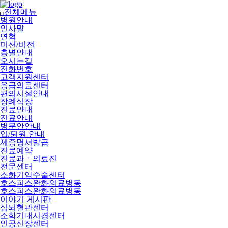
메
뉴
전체메뉴
U
건
병원안내
너
인사말
뛰
연혁
기
미션/비전
층별안내
오시는길
전화번호
고객지원센터
응급의료센터
편의시설안내
장례식장
진료안내
진료안내
병문안안내
입/퇴원 안내
제증명서발급
진료예약
진료과ㆍ의료진
전문센터
소화기암수술센터
호스피스완화의료병동
호스피스완화의료병동
이야기 게시판
심뇌혈관센터
소화기내시경센터
인공신장센터