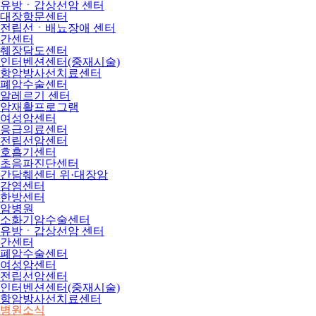
유방ㆍ갑상선암 센터
대장항문센터
전립선ㆍ배뇨장애 센터
간센터
췌장담도센터
인터벤션센터(중재시술)
항암방사선치료센터
폐암수술센터
알레르기 센터
암재활프로그램
여성암센터
응급의료센터
전립선암센터
호흡기센터
초음파진단센터
간담췌센터 위·대장암
감염센터
한방센터
암병원
소화기암수술센터
유방ㆍ갑상선암 센터
간센터
폐암수술센터
여성암센터
전립선암센터
인터벤션센터(중재시술)
항암방사선치료센터
병원소식