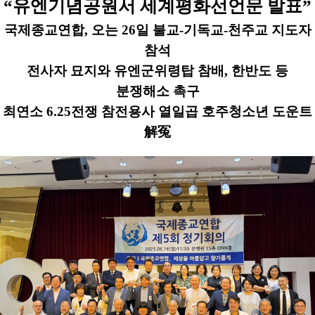
“
유엔기념공원서 세계평화선언문 발표
”
국제종교연합
,
오는
26
일 불교
-
기독교
-
천주교 지도자
참석
전사자 묘지와 유엔군위령탑 참배
,
한반도 등
분쟁해소 촉구
최연소
6.25
전쟁 참전용사 열일곱 호주청소년 도운트
解冤