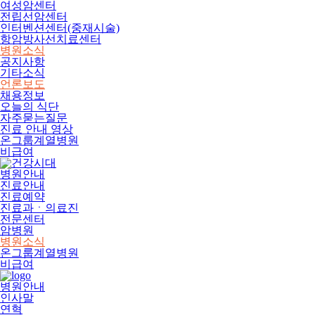
여성암센터
전립선암센터
인터벤션센터(중재시술)
항암방사선치료센터
병원소식
공지사항
기타소식
언론보도
채용정보
오늘의 식단
자주묻는질문
진료 안내 영상
온그룹계열병원
비급여
병원안내
진료안내
진료예약
진료과ㆍ의료진
전문센터
암병원
병원소식
온그룹계열병원
비급여
병원안내
인사말
연혁