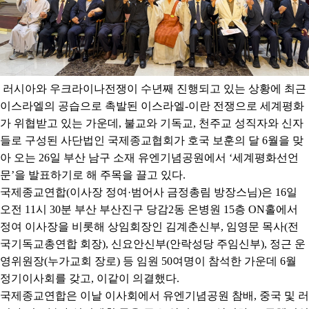
​
러시아와 우크라이나전쟁이 수년째 진행되고 있는 상황에 최근
이스라엘의 공습으로 촉발된 이스라엘
-
이란 전쟁으로 세계평화
가 위협받고 있는 가운데
,
불교와 기독교
,
천주교 성직자와 신자
들로 구성된 사단법인 국제종교협회가 호국 보훈의 달
6
월을 맞
아 오는
26
일 부산 남구 소재 유엔기념공원에서
‘
세계평화선언
문
’
을 발표하기로 해 주목을 끌고 있다
.
국제종교연합
(
이사장 정여
·
범어사 금정총림 방장스님
)
은
16
일
오전
11
시
30
분 부산 부산진구 당감
2
동 온병원
15
층
ON
홀에서
정여 이사장을 비롯해 상임회장인 김계춘신부
,
임영문 목사
(
전
국기독교총연합 회장
),
신요안신부
(
안락성당 주임신부
),
정근 운
영위원장
(
누가교회 장로
)
등 임원
50
여명이 참석한 가운데
6
월
정기이사회를 갖고
,
이같이 의결했다
.
국제종교연합은 이날 이사회에서 유엔기념공원 참배
,
중국 및 러