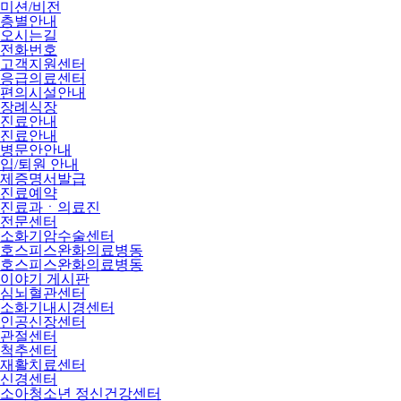
미션/비전
층별안내
오시는길
전화번호
고객지원센터
응급의료센터
편의시설안내
장례식장
진료안내
진료안내
병문안안내
입/퇴원 안내
제증명서발급
진료예약
진료과ㆍ의료진
전문센터
소화기암수술센터
호스피스완화의료병동
호스피스완화의료병동
이야기 게시판
심뇌혈관센터
소화기내시경센터
인공신장센터
관절센터
척추센터
재활치료센터
신경센터
소아청소년 정신건강센터