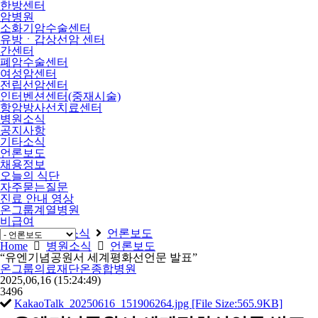
한방센터
암병원
소화기암수술센터
유방ㆍ갑상선암 센터
간센터
폐암수술센터
여성암센터
전립선암센터
인터벤션센터(중재시술)
항암방사선치료센터
병원소식
공지사항
기타소식
언론보도
채용정보
오늘의 식단
자주묻는질문
진료 안내 영상
온그룹계열병원
비급여
Home
병원소식
언론보도
Home
병원소식
언론보도
“유엔기념공원서 세계평화선언문 발표”
온그룹의료재단온종합병원
2025,06,16
(15:24:49)
3496
KakaoTalk_20250616_151906264.jpg [File Size:565.9KB]