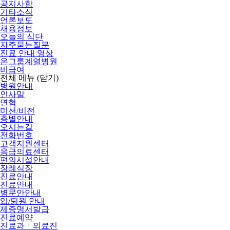
공지사항
기타소식
언론보도
채용정보
오늘의 식단
자주묻는질문
진료 안내 영상
온그룹계열병원
비급여
전체 메뉴
(닫기)
병원안내
인사말
연혁
미션/비전
층별안내
오시는길
전화번호
고객지원센터
응급의료센터
편의시설안내
장례식장
진료안내
진료안내
병문안안내
입/퇴원 안내
제증명서발급
진료예약
진료과ㆍ의료진