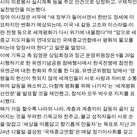
시아 의료봉사 실시계획 등을 주요 안건으로 상정하고
,
구체적인
실천방안을 의논했다
.
정여 이사장은 서두에
“
새 정부가 들어서면서 한반도 정세에 미
묘하지만 변화가 예상되는데
,
미국 내 갈등 고조와 이스라엘
-
이
란 전쟁 등으로 세계평화가 다시 위기에 내몰렸다
”
며
“
앞으로 세
종교 지도자들의 연대모임인 국제종교연합에서 평화의 물꼬를
터는데 앞장서야 한다
”
고 말문을 열었다
.
이에 기독교 측 임영문 상임회장과 정근 운영위원장은
6
월
26
일
시행하기로 한 유엔기념공원 참배행사에서 한국전쟁에 참전한
유엔군에 대한 헌화와 추모를 한 다음
,
유엔군위령탑 앞에서
‘
영
령들의 헌신이 헛되지 않게 세계인들이 서로 사랑과 자비로 소통
하며 갈등을 해소하고
,
다함께 평화를 위해 나가자
’
는
‘
세계평화
선언문
’
을 발표할 것을 제안했고
,
참석자 모두 박수로 지지를 표
시했다
.
해가 거듭 할수록 나라와 나라
,
계층과 계층끼리 갈등의 골이 깊
어지는 것을 우려한 기독교와 천주교
,
불교 성직자들이 서로 손
을 맞잡고
‘
세상을 아름답고 향기롭게 만들자
’
는 목표로 지난
20
24
년
12
월말 결성된
‘
국제종교연합
’
은 매달 정기이사회를 갖고