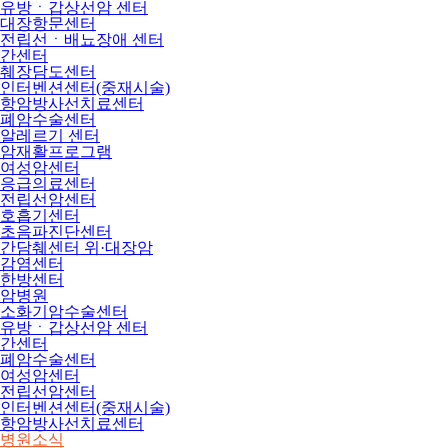
유방ㆍ갑상선암 센터
대장항문센터
전립선ㆍ배뇨장애 센터
간센터
췌장담도센터
인터벤션센터(중재시술)
항암방사선치료센터
폐암수술센터
알레르기 센터
암재활프로그램
여성암센터
응급의료센터
전립선암센터
호흡기센터
초음파진단센터
간담췌센터 위·대장암
감염센터
한방센터
암병원
소화기암수술센터
유방ㆍ갑상선암 센터
간센터
폐암수술센터
여성암센터
전립선암센터
인터벤션센터(중재시술)
항암방사선치료센터
병원소식