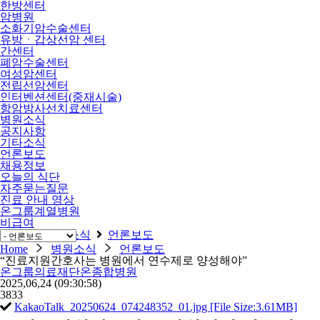
한방센터
암병원
소화기암수술센터
유방ㆍ갑상선암 센터
간센터
폐암수술센터
여성암센터
전립선암센터
인터벤션센터(중재시술)
항암방사선치료센터
병원소식
공지사항
기타소식
언론보도
채용정보
오늘의 식단
자주묻는질문
진료 안내 영상
온그룹계열병원
비급여
Home
병원소식
언론보도
Home
병원소식
언론보도
“진료지원간호사는 병원에서 연수제로 양성해야”
온그룹의료재단온종합병원
2025,06,24
(09:30:58)
3833
KakaoTalk_20250624_074248352_01.jpg [File Size:3.61MB]