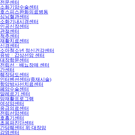
전문센터
소화기암수술센터
호스피스완화의료병동
심뇌혈관센터
소화기내시경센터
인공신장센터
관절센터
척추센터
재활치료센터
신경센터
소아청소년 정신건강센터
유방ㆍ갑상선암 센터
대장항문센터
전립선ㆍ배뇨장애 센터
간센터
췌장담도센터
인터벤션센터(중재시술)
항암방사선치료센터
폐암수술센터
알레르기 센터
암재활프로그램
여성암센터
응급의료센터
전립선암센터
호흡기센터
초음파진단센터
간담췌센터 위·대장암
감염센터