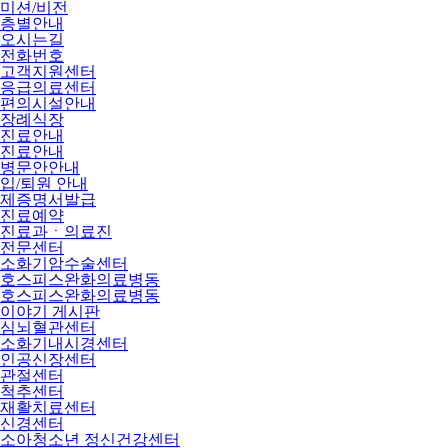
미션/비전
층별안내
오시는길
전화번호
고객지원센터
응급의료센터
편의시설안내
장례식장
진료안내
진료안내
병문안안내
입/퇴원 안내
제증명서발급
진료예약
진료과ㆍ의료진
전문센터
소화기암수술센터
호스피스완화의료병동
호스피스완화의료병동
이야기 게시판
심뇌혈관센터
소화기내시경센터
인공신장센터
관절센터
척추센터
재활치료센터
신경센터
소아청소년 정신건강센터