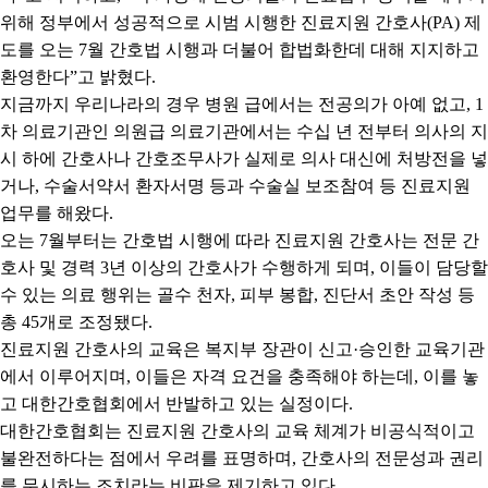
위해 정부에서 성공적으로 시범 시행한 진료지원 간호사
(PA)
제
도를 오는
7
월 간호법 시행과 더불어 합법화한데 대해 지지하고
환영한다
”
고 밝혔다
.
지금까지 우리나라의 경우 병원 급에서는 전공의가 아예 없고
, 1
차 의료기관인 의원급 의료기관에서는 수십 년 전부터 의사의 지
시 하에 간호사나 간호조무사가 실제로 의사 대신에 처방전을 넣
거나
,
수술서약서 환자서명 등과 수술실 보조참여 등 진료지원
업무를 해왔다
.
오는
7
월부터는 간호법 시행에 따라 진료지원 간호사는 전문 간
호사 및 경력
3
년 이상의 간호사가 수행하게 되며
,
이들이 담당할
수 있는 의료 행위는 골수 천자
,
피부 봉합
,
진단서 초안 작성 등
총
45
개로 조정됐다
.
진료지원 간호사의 교육은 복지부 장관이 신고
·
승인한 교육기관
에서 이루어지며
,
이들은 자격 요건을 충족해야 하는데
,
이를 놓
고 대한간호협회에서 반발하고 있는 실정이다
.
대한간호협회는 진료지원 간호사의 교육 체계가 비공식적이고
불완전하다는 점에서 우려를 표명하며
,
간호사의 전문성과 권리
를 무시하는 조치라는 비판을 제기하고 있다
.