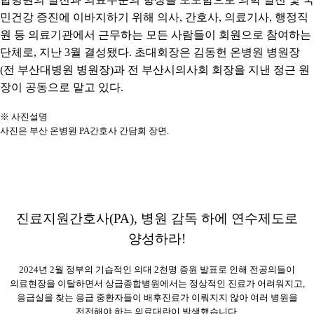
민건강 증진에 이바지하기 위해 의사
,
간호사
,
의료기사
,
행정직
원 등 의료기관에서 근무하는 모든 사람들이 회원으로 참여하는
단체로
,
지난
3
월 결성됐다
.
초대회장은 김동헌 온병원 병원장
(
전 부산대병원 병원장
)
과 전 부산시의사회 회장을 지낸 정근 원
장이 공동으로 맡고 있다
.
※
사진설명
사진은 부산 온병원
PA
간호사 간담회 장면
.
진료지원간호사
(PA),
병원 감독 하에 연수제도로
양성하라
!
2024
년
2
월 정부의 기습적인 의대
2
천명 증원 발표로 인해 전공의들이
의료현장을 이탈하면서 상급종합병원에서는 정상적인 진료가 어려워지고
,
응급실을 찾는 응급 중환자들이 배후진료가 이뤄지지 않아 여러 병원을
전전해야 하는 의료대란이 발생했습니다
.