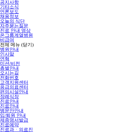
공지사항
기타소식
언론보도
채용정보
오늘의 식단
자주묻는질문
진료 안내 영상
온그룹계열병원
비급여
전체 메뉴
(닫기)
병원안내
인사말
연혁
미션/비전
층별안내
오시는길
전화번호
고객지원센터
응급의료센터
편의시설안내
장례식장
진료안내
진료안내
병문안안내
입/퇴원 안내
제증명서발급
진료예약
진료과ㆍ의료진