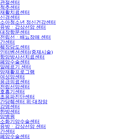
관절센터
척추센터
재활치료센터
신경센터
소아청소년 정신건강센터
유방ㆍ갑상선암 센터
대장항문센터
전립선ㆍ배뇨장애 센터
간센터
췌장담도센터
인터벤션센터(중재시술)
항암방사선치료센터
폐암수술센터
알레르기 센터
암재활프로그램
여성암센터
응급의료센터
전립선암센터
호흡기센터
초음파진단센터
간담췌센터 위·대장암
감염센터
한방센터
암병원
소화기암수술센터
유방ㆍ갑상선암 센터
간센터
폐암수술센터