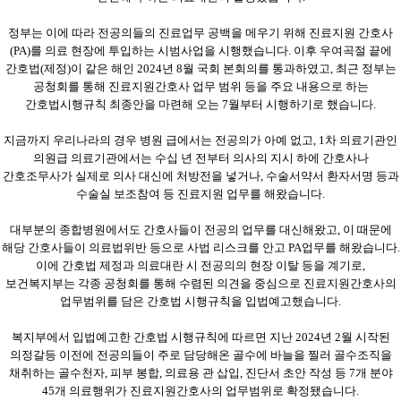
정부는 이에 따라 전공의들의 진료업무 공백을 메우기 위해 진료지원 간호사
(PA)
를 의료 현장에 투입하는 시범사업을 시행했습니다
.
이후 우여곡절 끝에
간호법
(
제정
)
이 같은 해인
2024
년
8
월 국회 본회의를 통과하였고
,
최근 정부는
공청회를 통해 진료지원간호사 업무 범위 등을 주요 내용으로 하는
간호법시행규칙 최종안을 마련해 오는
7
월부터 시행하기로 했습니다
.
지금까지 우리나라의 경우 병원 급에서는 전공의가 아예 없고
, 1
차 의료기관인
의원급 의료기관에서는 수십 년 전부터 의사의 지시 하에 간호사나
간호조무사가 실제로 의사 대신에 처방전을 넣거나
,
수술서약서 환자서명 등과
수술실 보조참여 등 진료지원 업무를 해왔습니다
.
대부분의 종합병원에서도 간호사들이 전공의 업무를 대신해왔고
,
이 때문에
해당 간호사들이 의료법위반 등으로 사법 리스크를 안고
PA
업무를 해왔습니다
.
이에 간호법 제정과 의료대란 시 전공의의 현장 이탈 등을 계기로
,
보건복지부는 각종 공청회를 통해 수렴된 의견을 중심으로 진료지원간호사의
업무범위를 담은 간호법 시행규칙을 입법예고했습니다
.
복지부에서 입법예고한 간호법 시행규칙에 따르면 지난
2024
년
2
월 시작된
의정갈등 이전에 전공의들이 주로 담당해온 골수에 바늘을 찔러 골수조직을
채취하는 골수천자
,
피부 봉합
,
의료용 관 삽입
,
진단서 초안 작성 등
7
개 분야
45
개 의료행위가 진료지원간호사의 업무범위로 확정됐습니다
.