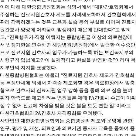
이에 대해 대한종합병원협회는 성명서에서
“
대한간호협회에서
주장하는 진료지원간호사 제도를 자격제도화해서 간호협회에서
관리 감독하겠다는 것은 교육과 실습 등의 부실로 이어져 진료지
원간호사 양성에 어려움이 발생하기 때문에 반대한다
”
고 밝히
고
, “
진료행위가 직접 이뤄지는 종합병원급 이상의 의료현장에
서 법정기한을 연수하면 해당병원
(
병원장
)
에서 발급한 이수증만
으로 진료지원 간호사의 업무가 가능하도록 하는 보건복지부의
시행규칙 입법예고안이 실제적이고 현실을 반영한 것
”
이라며 복
지부안의 지지를 표명했다
.
대한종합병원협회는 아울러
“
진료지원 간호사 제도가 간호협회
등 특정단체에 의해서 자격증 제도화할 경우 의료현장에서 맞춤
형으로 간호사의 진료지원 업무 강화 등을 통해 의료 질을 높여
환자 만족도를 제고하려는 병원들은 제때
PA
간호사 수급이 이뤄
질 수 없어 진료에 차질을 빚을 것은 불을 보듯 뻔한 일
”
이라고
대한간호협회의
PA
간호사 자격증화를 우려했다
.
사단법인 대한종합병원협회는 종합병원의 제도와 운영에 관한
연구
,
평가 및 개선
,
의료인과 의료기관 종사자 교육을 통하여 종
합병원의 발전과 의료수준의 향상을 도모함으로 의학 발전 및 국