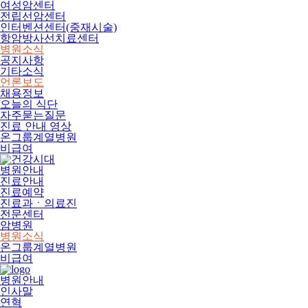
여성암센터
전립선암센터
인터벤션센터(중재시술)
항암방사선치료센터
병원소식
공지사항
기타소식
언론보도
채용정보
오늘의 식단
자주묻는질문
진료 안내 영상
온그룹계열병원
비급여
병원안내
진료안내
진료예약
진료과ㆍ의료진
전문센터
암병원
병원소식
온그룹계열병원
비급여
병원안내
인사말
연혁