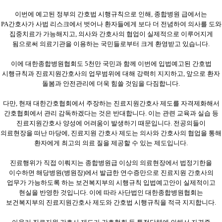
이번에 예고된 정부의 간호법 시행규칙으로 인해
,
종합병원 급에서는
PA
간호사가 사법 리스크에서 벗어나 환자들에게 보다 더 전념하여 의사를 도와
집중치료가 가능해지고
,
의사와 간호사의 협업이 실제적으로 이루어지게
됨으로써 의료기관을 이용하는 국민들로부터 크게 환영받고 있습니다
.
이에 대한종합병원협회도
5
천만 국민과 함께 이번에 입법예고된 간호법
시행규칙과 진료지원간호사의 업무범위에 대해 강력히 지지하고
,
앞으로 환자
돌봄과 안전관리에 더욱 힘쓸 것임을 다짐합니다
.
다만
,
현재 대한간호협회에서 주장하는 진료지원간호사 제도를 자격제화해서
간호협회에서 관리 감독하겠다는 것은 반대합니다
.
이는 관련 교육과 실습 등
진료지원간호사 양성에 어려움이 발생하기 때문입니다
.
전공의들이
의료현장을 떠난 마당에
,
진료지원 간호사 제도는 의사와 간호사의 협업을 통해
환자에게 최고의 의료 질을 제공할 수 있는 제도입니다
.
진료행위가 직접 이뤄지는 종합병원급 이상의 의료현장에서 법정기한을
이수하면 해당병원
(
병원장
)
에서 발급한 연수증만으로 진료지원 간호사의
업무가 가능하도록 하는 보건복지부의 시행규칙 입법예고안이 실제적이고
현실을 반영한 것입니다
.
이에 따라 사단법인 대한종합병원협회는
보건복지부의 진료지원간호사 제도와 간호법 시행규칙을 적극 지지합니다
.