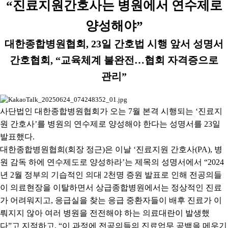
“
진료지원간호사는 병원에서 연수제로
양성해야
”
대한종합병원협회
, 23
일 간호법 시행 앞서 성명서
간호협회
, “
교육체계 불완전
…
협회 자격증으로
관리
”
사단법인 대한종합병원협회가 오는
7
월 본격 시행되는
‘
진료지
원 간호사
’
를 병원의 연수제로 양성해야 한다는 성명서를
23
일
발표했다
.
대한종합병원협희
(
회장 정근
)
은 이날
‘
진료지원 간호사
(PA),
병
원 감독 하에 연수제도로 양성하라
’
는 제목의 성명서에서
“2024
년
2
월 정부의 기습적인 의대
2
천명 증원 발표로 인해 전공의들
이 의료현장을 이탈하면서 상급종합병원에서는 정상적인 진료
가 어려워지고
,
응급실을 찾는 응급 중환자들이 배후 진료가 이
뤄지지 않아 여러 병원을 전전해야 하는 의료대란이 발생했
다
”
고 지적하고
, “
이 과정에 전공의들의 진료업무 공백을 메우기