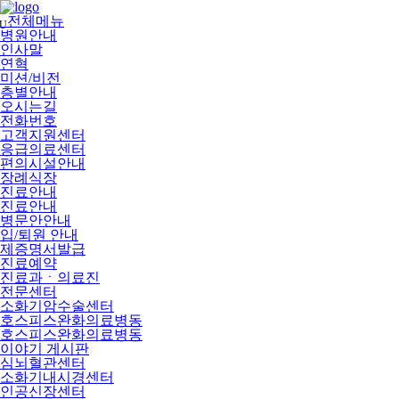
메
뉴
전체메뉴
U
건
병원안내
너
인사말
뛰
연혁
기
미션/비전
층별안내
오시는길
전화번호
고객지원센터
응급의료센터
편의시설안내
장례식장
진료안내
진료안내
병문안안내
입/퇴원 안내
제증명서발급
진료예약
진료과ㆍ의료진
전문센터
소화기암수술센터
호스피스완화의료병동
호스피스완화의료병동
이야기 게시판
심뇌혈관센터
소화기내시경센터
인공신장센터