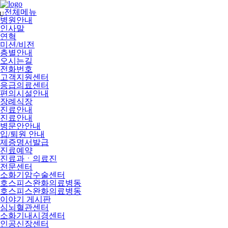
메
뉴
전체메뉴
U
건
병원안내
너
인사말
뛰
연혁
기
미션/비전
층별안내
오시는길
전화번호
고객지원센터
응급의료센터
편의시설안내
장례식장
진료안내
진료안내
병문안안내
입/퇴원 안내
제증명서발급
진료예약
진료과ㆍ의료진
전문센터
소화기암수술센터
호스피스완화의료병동
호스피스완화의료병동
이야기 게시판
심뇌혈관센터
소화기내시경센터
인공신장센터