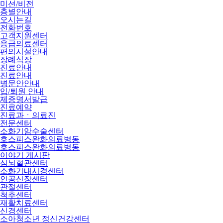
미션/비전
층별안내
오시는길
전화번호
고객지원센터
응급의료센터
편의시설안내
장례식장
진료안내
진료안내
병문안안내
입/퇴원 안내
제증명서발급
진료예약
진료과ㆍ의료진
전문센터
소화기암수술센터
호스피스완화의료병동
호스피스완화의료병동
이야기 게시판
심뇌혈관센터
소화기내시경센터
인공신장센터
관절센터
척추센터
재활치료센터
신경센터
소아청소년 정신건강센터