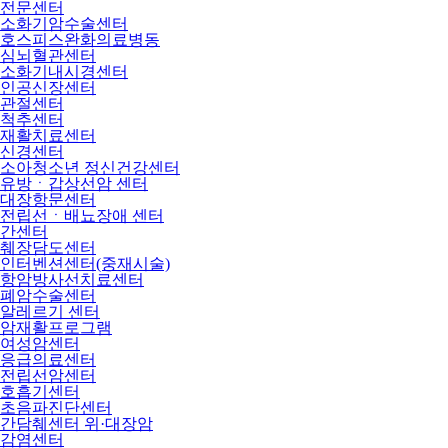
전문센터
소화기암수술센터
호스피스완화의료병동
심뇌혈관센터
소화기내시경센터
인공신장센터
관절센터
척추센터
재활치료센터
신경센터
소아청소년 정신건강센터
유방ㆍ갑상선암 센터
대장항문센터
전립선ㆍ배뇨장애 센터
간센터
췌장담도센터
인터벤션센터(중재시술)
항암방사선치료센터
폐암수술센터
알레르기 센터
암재활프로그램
여성암센터
응급의료센터
전립선암센터
호흡기센터
초음파진단센터
간담췌센터 위·대장암
감염센터