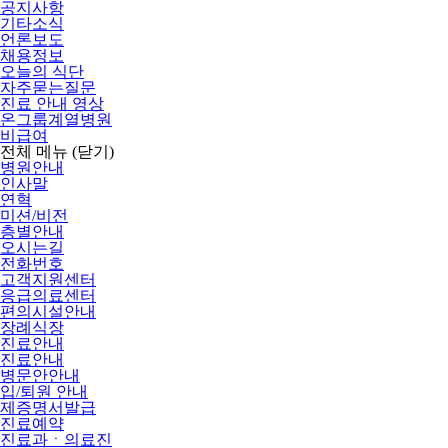
공지사항
기타소식
언론보도
채용정보
오늘의 식단
자주묻는질문
진료 안내 영상
온그룹계열병원
비급여
전체 메뉴
(닫기)
병원안내
인사말
연혁
미션/비전
층별안내
오시는길
전화번호
고객지원센터
응급의료센터
편의시설안내
장례식장
진료안내
진료안내
병문안안내
입/퇴원 안내
제증명서발급
진료예약
진료과ㆍ의료진