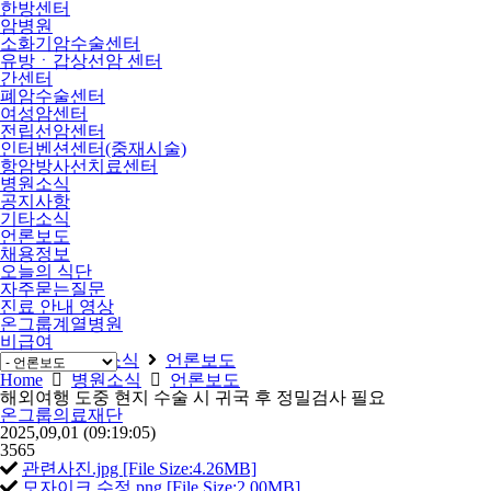
한방센터
암병원
소화기암수술센터
유방ㆍ갑상선암 센터
간센터
폐암수술센터
여성암센터
전립선암센터
인터벤션센터(중재시술)
항암방사선치료센터
병원소식
공지사항
기타소식
언론보도
채용정보
오늘의 식단
자주묻는질문
진료 안내 영상
온그룹계열병원
비급여
Home
병원소식
언론보도
Home
병원소식
언론보도
해외여행 도중 현지 수술 시 귀국 후 정밀검사 필요
온그룹의료재단
2025,09,01
(09:19:05)
3565
관련사진.jpg [File Size:4.26MB]
모자이크 수정.png [File Size:2.00MB]