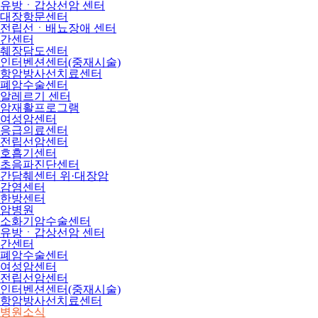
유방ㆍ갑상선암 센터
대장항문센터
전립선ㆍ배뇨장애 센터
간센터
췌장담도센터
인터벤션센터(중재시술)
항암방사선치료센터
폐암수술센터
알레르기 센터
암재활프로그램
여성암센터
응급의료센터
전립선암센터
호흡기센터
초음파진단센터
간담췌센터 위·대장암
감염센터
한방센터
암병원
소화기암수술센터
유방ㆍ갑상선암 센터
간센터
폐암수술센터
여성암센터
전립선암센터
인터벤션센터(중재시술)
항암방사선치료센터
병원소식