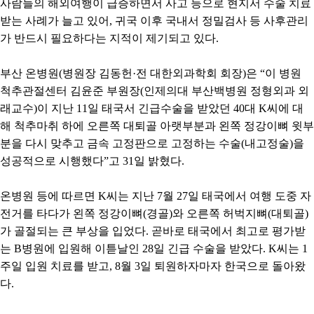
사람들의 해외여행이 급증하면서 사고 등으로 현지서 수술 치료
받는 사례가 늘고 있어
,
귀국 이후 국내서 정밀검사 등 사후관리
가 반드시 필요하다는 지적이 제기되고 있다
.
부산 온병원
(
병원장 김동헌
·
전 대한외과학회 회장
)
은
“
이 병원
척추관절센터 김윤준 부원장
(
인제의대 부산백병원 정형외과 외
래교수
)
이 지난
11
일 태국서 긴급수술을 받았던
40
대
K
씨에 대
해 척추마취 하에 오른쪽 대퇴골 아랫부분과 왼쪽 정강이뼈 윗부
분을 다시 맞추고 금속 고정판으로 고정하는 수술
(
내고정술
)
을
성공적으로 시행했다
”
고
31
일 밝혔다
.
온병원 등에 따르면
K
씨는 지난
7
월
27
일 태국에서 여행 도중 자
전거를 타다가 왼쪽 정강이뼈
(
경골
)
와 오른쪽 허벅지뼈
(
대퇴골
)
가 골절되는 큰 부상을 입었다
.
곧바로 태국에서 최고로 평가받
는
B
병원에 입원해 이튿날인
28
일 긴급 수술을 받았다
. K
씨는
1
주일 입원 치료를 받고
, 8
월
3
일 퇴원하자마자 한국으로 돌아왔
다
.