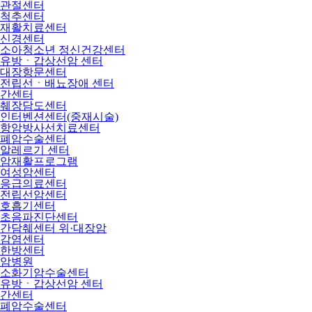
관절센터
척추센터
재활치료센터
신경센터
소아청소년 정신건강센터
유방ㆍ갑상선암 센터
대장항문센터
전립선ㆍ배뇨장애 센터
간센터
췌장담도센터
인터벤션센터(중재시술)
항암방사선치료센터
폐암수술센터
알레르기 센터
암재활프로그램
여성암센터
응급의료센터
전립선암센터
호흡기센터
초음파진단센터
간담췌센터 위·대장암
감염센터
한방센터
암병원
소화기암수술센터
유방ㆍ갑상선암 센터
간센터
폐암수술센터