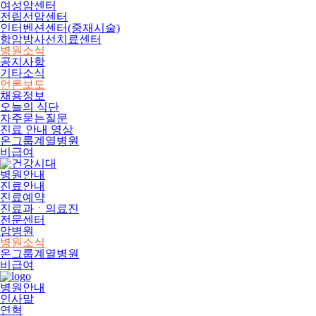
여성암센터
전립선암센터
인터벤션센터(중재시술)
항암방사선치료센터
병원소식
공지사항
기타소식
언론보도
채용정보
오늘의 식단
자주묻는질문
진료 안내 영상
온그룹계열병원
비급여
병원안내
진료안내
진료예약
진료과ㆍ의료진
전문센터
암병원
병원소식
온그룹계열병원
비급여
병원안내
인사말
연혁