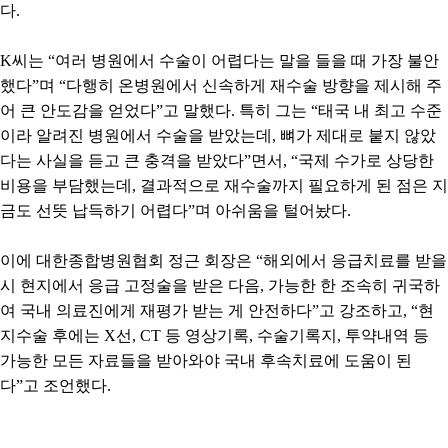
다
.
K
씨는
“
여러 병원에서 수술이 어렵다는 말을 들을 때 가장 불안
했다
”
며
“
다행히 온병원에서 신속하게 재수술 방향을 제시해 주
어 큰 안도감을 얻었다
”
고 말했다
.
특히 그는
“
태국 내 최고 수준
이라 알려진 병원에서 수술을 받았는데
,
뼈가 제대로 붙지 않았
다는 사실을 듣고 큰 충격을 받았다
”
면서
, “
국제 수가로 상당한
비용을 부담했는데
,
결과적으로 재수술까지 필요하게 된 점은 지
금도 선뜻 납득하기 어렵다
”
며 아쉬움을 털어놨다
.
이에 대한종합병원협회 정근 회장은
“
해외에서 응급치료를 받을
시 현지에서 응급 고정술을 받은 다음
,
가능한 한 조속히 귀국하
여 국내 의료진에게 재평가 받는 게 안전하다
”
고 강조하고
, “
현
지수술 후에는
X
선
, CT
등 영상기록
,
수술기록지
,
투약내역 등
가능한 모든 자료들을 받아와야 국내 후속치료에 도움이 된
다
”
고 조언했다
.