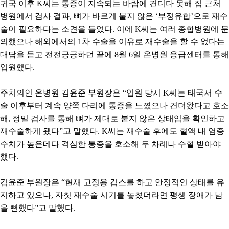
귀국 이후
K
씨는 통증이 지속되는 바람에 견디다 못해 집 근처
병원에서 검사 결과
,
뼈가 바르게 붙지 않은
‘
부정유합
’
으로 재수
술이 필요하다는 소견을 들었다
.
이에
K
씨는 여러 종합병원에 문
의했으나 해외에서의
1
차 수술을 이유로 재수술을 할 수 없다는
대답을 듣고 전전긍긍하던 끝에
8
월
6
일 온병원 응급센터를 통해
입원했다
.
주치의인 온병원 김윤준 부원장은
“
입원 당시
K
씨는 태국서 수
술 이후부터 계속 양쪽 다리에 통증을 느꼈으나 견뎌왔다고 호소
해
,
정밀 검사를 통해 뼈가 제대로 붙지 않은 상태임을 확인하고
재수술하게 됐다
”
고 말했다
. K
씨는 재수술 후에도 혈액 내 염증
수치가 높은데다 격심한 통증을 호소해 두 차례나 수혈 받아야
했다
.
김윤준 부원장은
“
현재 고정용 깁스를 하고 안정적인 상태를 유
지하고 있으나
,
자칫 재수술 시기를 놓쳤더라면 평생 장애가 남
을 뻔했다
”
고 말했다
.