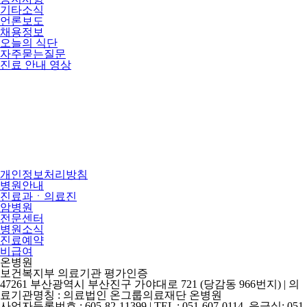
기타소식
언론보도
채용정보
오늘의 식단
자주묻는질문
진료 안내 영상
개인정보처리방침
병원안내
진료과ㆍ의료진
암병원
전문센터
병원소식
진료예약
비급여
온병원
보건복지부 의료기관 평가인증
47261 부산광역시 부산진구 가야대로 721 (당감동 966번지) | 의
료기관명칭 : 의료법인 온그룹의료재단 온병원
사업자등록번호 : 605-82-11399 | TEL : 051-607-0114, 응급실: 051-