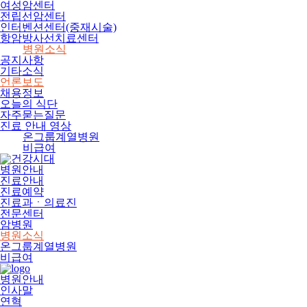
여성암센터
전립선암센터
인터벤션센터(중재시술)
항암방사선치료센터
병원소식
공지사항
기타소식
언론보도
채용정보
오늘의 식단
자주묻는질문
진료 안내 영상
온그룹계열병원
비급여
병원안내
진료안내
진료예약
진료과ㆍ의료진
전문센터
암병원
병원소식
온그룹계열병원
비급여
병원안내
인사말
연혁