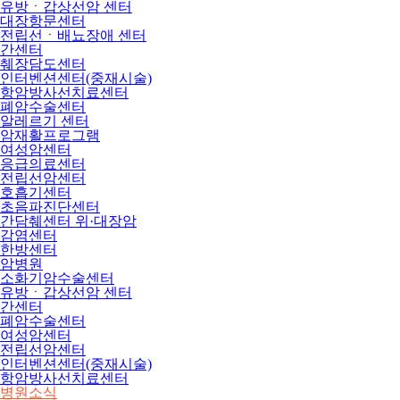
유방ㆍ갑상선암 센터
대장항문센터
전립선ㆍ배뇨장애 센터
간센터
췌장담도센터
인터벤션센터(중재시술)
항암방사선치료센터
폐암수술센터
알레르기 센터
암재활프로그램
여성암센터
응급의료센터
전립선암센터
호흡기센터
초음파진단센터
간담췌센터 위·대장암
감염센터
한방센터
암병원
소화기암수술센터
유방ㆍ갑상선암 센터
간센터
폐암수술센터
여성암센터
전립선암센터
인터벤션센터(중재시술)
항암방사선치료센터
병원소식