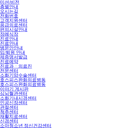
미션/비전
층별안내
오시는길
전화번호
고객지원센터
응급의료센터
편의시설안내
장례식장
진료안내
진료안내
병문안안내
입/퇴원 안내
제증명서발급
진료예약
진료과ㆍ의료진
전문센터
소화기암수술센터
호스피스완화의료병동
호스피스완화의료병동
이야기 게시판
심뇌혈관센터
소화기내시경센터
인공신장센터
관절센터
척추센터
재활치료센터
신경센터
소아청소년 정신건강센터