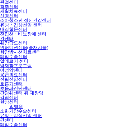
관절센터
척추센터
재활치료센터
신경센터
소아청소년 정신건강센터
유방ㆍ갑상선암 센터
대장항문센터
전립선ㆍ배뇨장애 센터
간센터
췌장담도센터
인터벤션센터(중재시술)
항암방사선치료센터
폐암수술센터
알레르기 센터
암재활프로그램
여성암센터
응급의료센터
전립선암센터
호흡기센터
초음파진단센터
간담췌센터 위·대장암
감염센터
한방센터
암병원
소화기암수술센터
유방ㆍ갑상선암 센터
간센터
폐암수술센터