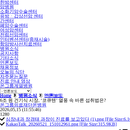
한방센터
암병원
소화기암수술센터
유방ㆍ갑상선암 센터
간센터
폐암수술센터
여성암센터
전립선암센터
인터벤션센터(중재시술)
항암방사선치료센터
병원소식
공지사항
기타소식
언론보도
채용정보
오늘의 식단
자주묻는질문
진료 안내 영상
온그룹계열병원
비급여
Home
병원소식
언론보도
Home
병원소식
언론보도
6조 원 건기식 시장, ‘코큐텐’ 열풍 속 바른 섭취법은?
온그룹의료재단온병원
2026,05,15
(11:55:46)
1280
심장내과 장경태 과장이 진료를 보고있다 (1).png [File Size:6.1
KakaoTalk_20260521_151012961.png [File Size:315.9KB]