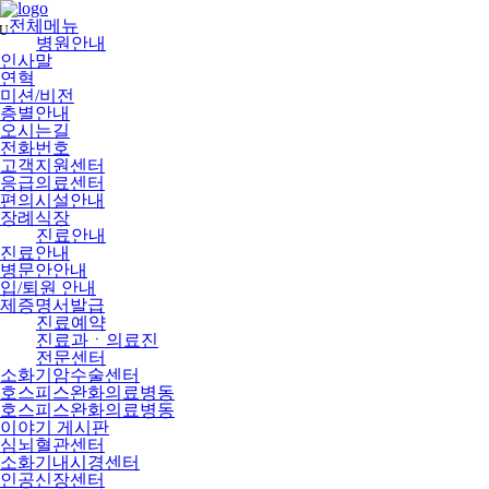
메
뉴
전체메뉴
U
건
병원안내
너
인사말
뛰
연혁
기
미션/비전
층별안내
오시는길
전화번호
고객지원센터
응급의료센터
편의시설안내
장례식장
진료안내
진료안내
병문안안내
입/퇴원 안내
제증명서발급
진료예약
진료과ㆍ의료진
전문센터
소화기암수술센터
호스피스완화의료병동
호스피스완화의료병동
이야기 게시판
심뇌혈관센터
소화기내시경센터
인공신장센터