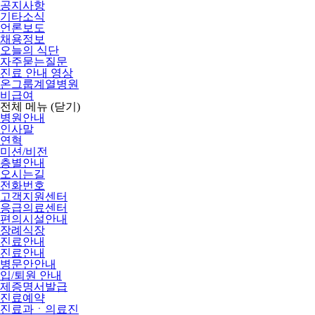
공지사항
기타소식
언론보도
채용정보
오늘의 식단
자주묻는질문
진료 안내 영상
온그룹계열병원
비급여
전체 메뉴
(닫기)
병원안내
인사말
연혁
미션/비전
층별안내
오시는길
전화번호
고객지원센터
응급의료센터
편의시설안내
장례식장
진료안내
진료안내
병문안안내
입/퇴원 안내
제증명서발급
진료예약
진료과ㆍ의료진