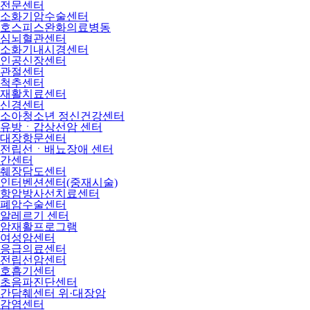
전문센터
소화기암수술센터
호스피스완화의료병동
심뇌혈관센터
소화기내시경센터
인공신장센터
관절센터
척추센터
재활치료센터
신경센터
소아청소년 정신건강센터
유방ㆍ갑상선암 센터
대장항문센터
전립선ㆍ배뇨장애 센터
간센터
췌장담도센터
인터벤션센터(중재시술)
항암방사선치료센터
폐암수술센터
알레르기 센터
암재활프로그램
여성암센터
응급의료센터
전립선암센터
호흡기센터
초음파진단센터
간담췌센터 위·대장암
감염센터