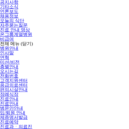
공지사항
기타소식
언론보도
채용정보
오늘의 식단
자주묻는질문
진료 안내 영상
온그룹계열병원
비급여
전체 메뉴
(닫기)
병원안내
인사말
연혁
미션/비전
층별안내
오시는길
전화번호
고객지원센터
응급의료센터
편의시설안내
장례식장
진료안내
진료안내
병문안안내
입/퇴원 안내
제증명서발급
진료예약
진료과ㆍ의료진