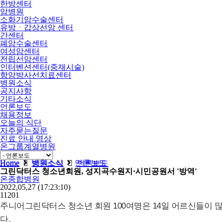
한방센터
암병원
소화기암수술센터
유방ㆍ갑상선암 센터
간센터
폐암수술센터
여성암센터
전립선암센터
인터벤션센터(중재시술)
항암방사선치료센터
병원소식
공지사항
기타소식
언론보도
채용정보
오늘의 식단
자주묻는질문
진료 안내 영상
온그룹계열병원
비급여
Home
병원소식
언론보도
Home
병원소식
언론보도
그린닥터스 청소년회원, 성지곡수원지·시민공원서 '방역'
온종합병원
2022,05,27
(17:23:10)
11201
주니어그린닥터스 청소년 회원 100여명은 14일 어르신들이
다.