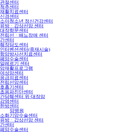
관절센터
척추센터
재활치료센터
신경센터
소아청소년 정신건강센터
유방ㆍ갑상선암 센터
대장항문센터
전립선ㆍ배뇨장애 센터
간센터
췌장담도센터
인터벤션센터(중재시술)
항암방사선치료센터
폐암수술센터
알레르기 센터
암재활프로그램
여성암센터
응급의료센터
전립선암센터
호흡기센터
초음파진단센터
간담췌센터 위·대장암
감염센터
한방센터
암병원
소화기암수술센터
유방ㆍ갑상선암 센터
간센터
폐암수술센터