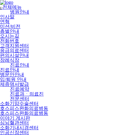
메
뉴
전체메뉴
U
건
병원안내
너
인사말
뛰
연혁
기
미션/비전
층별안내
오시는길
전화번호
고객지원센터
응급의료센터
편의시설안내
장례식장
진료안내
진료안내
병문안안내
입/퇴원 안내
제증명서발급
진료예약
진료과ㆍ의료진
전문센터
소화기암수술센터
호스피스완화의료병동
호스피스완화의료병동
이야기 게시판
심뇌혈관센터
소화기내시경센터
인공신장센터