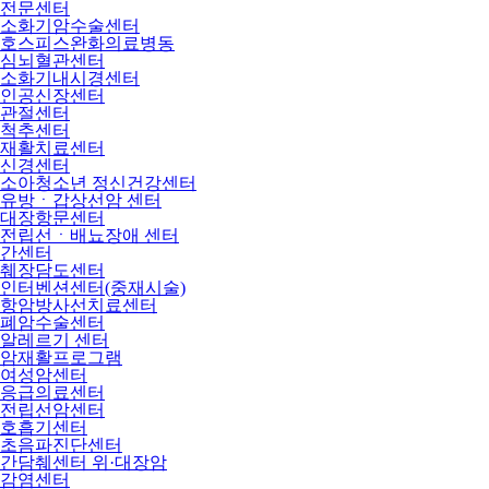
전문센터
소화기암수술센터
호스피스완화의료병동
심뇌혈관센터
소화기내시경센터
인공신장센터
관절센터
척추센터
재활치료센터
신경센터
소아청소년 정신건강센터
유방ㆍ갑상선암 센터
대장항문센터
전립선ㆍ배뇨장애 센터
간센터
췌장담도센터
인터벤션센터(중재시술)
항암방사선치료센터
폐암수술센터
알레르기 센터
암재활프로그램
여성암센터
응급의료센터
전립선암센터
호흡기센터
초음파진단센터
간담췌센터 위·대장암
감염센터