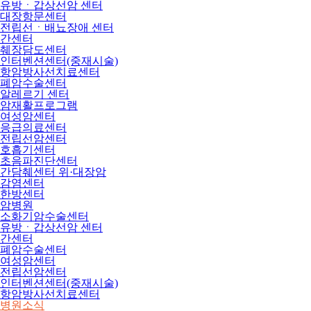
유방ㆍ갑상선암 센터
대장항문센터
전립선ㆍ배뇨장애 센터
간센터
췌장담도센터
인터벤션센터(중재시술)
항암방사선치료센터
폐암수술센터
알레르기 센터
암재활프로그램
여성암센터
응급의료센터
전립선암센터
호흡기센터
초음파진단센터
간담췌센터 위·대장암
감염센터
한방센터
암병원
소화기암수술센터
유방ㆍ갑상선암 센터
간센터
폐암수술센터
여성암센터
전립선암센터
인터벤션센터(중재시술)
항암방사선치료센터
병원소식