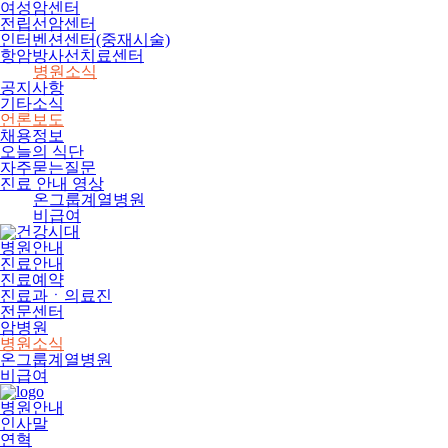
여성암센터
전립선암센터
인터벤션센터(중재시술)
항암방사선치료센터
병원소식
공지사항
기타소식
언론보도
채용정보
오늘의 식단
자주묻는질문
진료 안내 영상
온그룹계열병원
비급여
병원안내
진료안내
진료예약
진료과ㆍ의료진
전문센터
암병원
병원소식
온그룹계열병원
비급여
병원안내
인사말
연혁