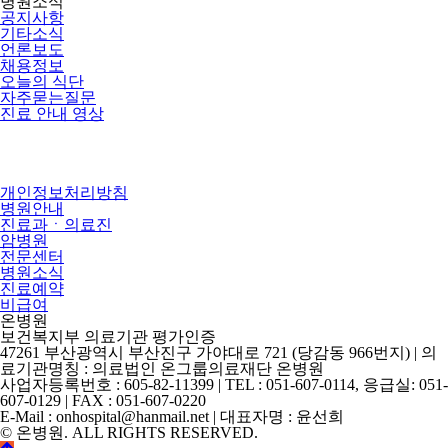
병원소식
공지사항
기타소식
언론보도
채용정보
오늘의 식단
자주묻는질문
진료 안내 영상
개인정보처리방침
병원안내
진료과ㆍ의료진
암병원
전문센터
병원소식
진료예약
비급여
온병원
보건복지부 의료기관 평가인증
47261 부산광역시 부산진구 가야대로 721 (당감동 966번지) | 의
료기관명칭 : 의료법인 온그룹의료재단 온병원
사업자등록번호 : 605-82-11399 | TEL : 051-607-0114, 응급실: 051-
607-0129 | FAX : 051-607-0220
E-Mail : onhospital@hanmail.net | 대표자명 : 윤선희
© 온병원. ALL RIGHTS RESERVED.
©