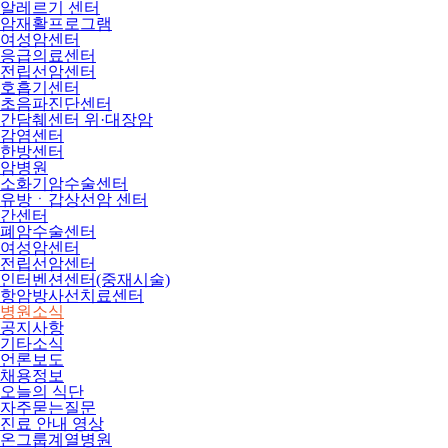
알레르기 센터
암재활프로그램
여성암센터
응급의료센터
전립선암센터
호흡기센터
초음파진단센터
간담췌센터 위·대장암
감염센터
한방센터
암병원
소화기암수술센터
유방ㆍ갑상선암 센터
간센터
폐암수술센터
여성암센터
전립선암센터
인터벤션센터(중재시술)
항암방사선치료센터
병원소식
공지사항
기타소식
언론보도
채용정보
오늘의 식단
자주묻는질문
진료 안내 영상
온그룹계열병원