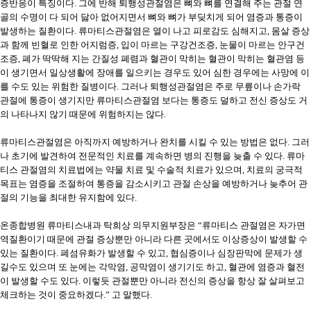
증반응이 특징이다. 그에 반해 퇴행성관절염은 뼈와 뼈를 연결해 주는 관절 연
골의 수명이 다 되어 닳아 없어지면서 뼈와 뼈가 부딪치게 되어 염증과 통증이
발생하는 질환이다. 류마티스관절염은 열이 나고 피로감도 심해지고, 몸살 증상
과 함께 빈혈로 인한 어지럼증, 입이 마르는 구강건조증, 눈물이 마르는 안구건
조증, 폐가 딱딱해 지는 간질성 폐렴과 혈관이 막히는 혈관이 막히는 혈관염 등
이 생기면서 일상생활에 장애를 일으키는 경우도 있어 심한 경우에는 사망에 이
를 수도 있는 위험한 질병이다. 그러나 퇴행성관절염은 주로 무릎이나 손가락
관절에 통증이 생기지만 류마티스관절염 보다는 통증도 덜하고 전신 증상도 거
의 나타나지 않기 때문에 위험하지는 않다.
류마티스관절염은 아직까지 예방하거나 완치를 시킬 수 있는 방법은 없다. 그러
나 초기에 발견하여 전문적인 치료를 계속하면 병의 진행을 늦출 수 있다. 류마
티스 관절염의 치료법에는 약물 치료 및 수술적 치료가 있으며, 치료의 궁극적
목표는 염증을 조절하여 통증을 감소시키고 관절 손상을 예방하거나 늦추어 관
절의 기능을 최대한 유지함에 있다.
온종합병원 류마티스내과 탁희상 의무지원부장은 “류마티스 관절염은 자가면
역질환이기 때문에 관절 증상뿐만 아니라 다른 곳에서도 이상증상이 발생할 수
있는 질환이다. 폐섬유화가 발생할 수 있고, 협심증이나 심장판막에 문제가 생
길수도 있으며 또 눈에는 각막염, 공막염이 생기기도 하고, 혈관에 염증과 혈전
이 발생할 수도 있다. 이렇듯 관절뿐만 아니라 전신의 증상을 항상 잘 살펴보고
체크하는 것이 중요하겠다.” 고 말했다.