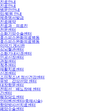
진료안내
진료안내
병문안안내
입/퇴원 안내
제증명서발급
진료예약
진료과ㆍ의료진
전문센터
소화기암수술센터
호스피스완화의료병동
호스피스완화의료병동
이야기 게시판
심뇌혈관센터
소화기내시경센터
인공신장센터
관절센터
척추센터
재활치료센터
신경센터
소아청소년 정신건강센터
유방ㆍ갑상선암 센터
대장항문센터
전립선ㆍ배뇨장애 센터
간센터
췌장담도센터
인터벤션센터(중재시술)
항암방사선치료센터
폐암수술센터