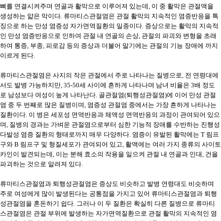
뼈를 연결시켜주며 연골과 활막으로 이루어져 있는데, 이 중 활막은 관절액을
생성하는 얇은 막이다. 류마티스관절염은 관절 활막의 지속적인 염증반응을 특
징으로 하는 만성 염증성 자가면역질환의 일종이다. 증상으로는 활막의 지속적
인 만성 염증반응으로 인하여 관절 내 연골의 손상, 관절의 파괴와 변형을 초래
하여 통증, 부종, 피로감 등의 증상과 더불어 말기에는 관절의 기능 장애에 까지
이르게 된다.
류마티스관절염은 사지의 작은 관절에서 주로 나타나는 질병으로, 전 연령대에
서도 발병 가능하지만, 35-50세 사이에 흔하게 나타나며 남녀 비율은 3배 정도
로 남성보다 여성이 높게 나타난다. 골관절염(퇴행성관절염)에 이어 만성 관절
염 중 두 번째로 많은 질병이며, 염증성 관절염 중에서는 가장 흔하게 나타나는
질환이다. 이 병은 세포성 면역반응과 체액성 면역반응의 과정이 관여되어 있으
며, 질병의 경과는 가벼운 관절염으로부터 심한 기능적 장애를 수반하는 진행성
다발성 염증 질환의 형태로까지 매우 다양하다. 염증이 유발된 활막에는 T 림프
구와 B 림프구 및 형질세포가 관여되어 있고, 활액에는 여러 가지 종류의 사이토
카인이 발견되는데, 이는 분해 효소의 작용을 일으켜 관절 내 연골과 인대, 건을
파괴하는 것으로 알려져 있다.
류마티스관절염과 퇴행성관절염은 증상도 비슷하고 발병 연령대도 비슷하며
주로 여성에게 많이 발생된다는 공통점을 가지고 있어 류마티스관절염과 퇴행
성관절염을 혼돈하기 쉽다. 그러나 이 두 질환은 확실히 다른 질병으로 류마티
스관절염은 관절 부위에 발생하는 자가면역질환으로 관절 활막의 지속적인 염