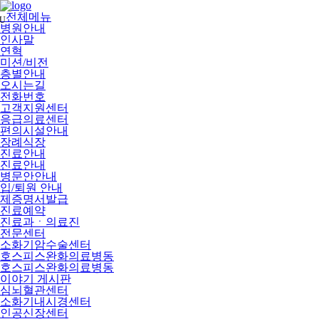
메
뉴
전체메뉴
U
건
병원안내
너
인사말
뛰
연혁
기
미션/비전
층별안내
오시는길
전화번호
고객지원센터
응급의료센터
편의시설안내
장례식장
진료안내
진료안내
병문안안내
입/퇴원 안내
제증명서발급
진료예약
진료과ㆍ의료진
전문센터
소화기암수술센터
호스피스완화의료병동
호스피스완화의료병동
이야기 게시판
심뇌혈관센터
소화기내시경센터
인공신장센터