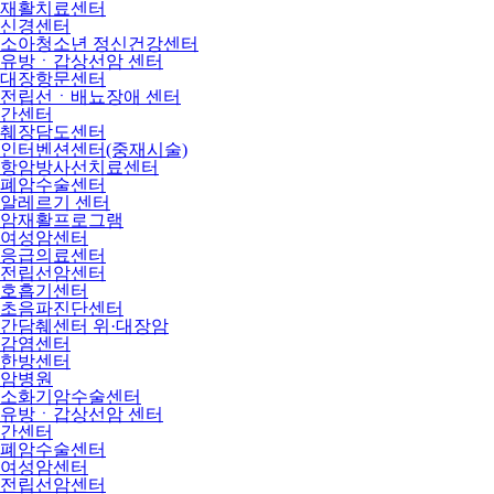
재활치료센터
신경센터
소아청소년 정신건강센터
유방ㆍ갑상선암 센터
대장항문센터
전립선ㆍ배뇨장애 센터
간센터
췌장담도센터
인터벤션센터(중재시술)
항암방사선치료센터
폐암수술센터
알레르기 센터
암재활프로그램
여성암센터
응급의료센터
전립선암센터
호흡기센터
초음파진단센터
간담췌센터 위·대장암
감염센터
한방센터
암병원
소화기암수술센터
유방ㆍ갑상선암 센터
간센터
폐암수술센터
여성암센터
전립선암센터