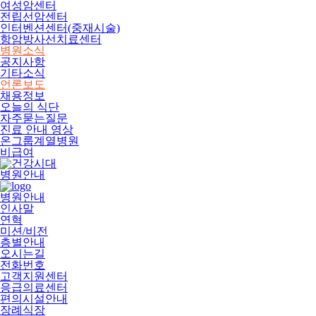
여성암센터
전립선암센터
인터벤션센터(중재시술)
항암방사선치료센터
병원소식
공지사항
기타소식
언론보도
채용정보
오늘의 식단
자주묻는질문
진료 안내 영상
온그룹계열병원
비급여
병원안내
병원안내
인사말
연혁
미션/비전
층별안내
오시는길
전화번호
고객지원센터
응급의료센터
편의시설안내
장례식장