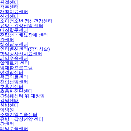
관절센터
척추센터
재활치료센터
신경센터
소아청소년 정신건강센터
유방ㆍ갑상선암 센터
대장항문센터
전립선ㆍ배뇨장애 센터
간센터
췌장담도센터
인터벤션센터(중재시술)
항암방사선치료센터
폐암수술센터
알레르기 센터
암재활프로그램
여성암센터
응급의료센터
전립선암센터
호흡기센터
초음파진단센터
간담췌센터 위·대장암
감염센터
한방센터
암병원
소화기암수술센터
유방ㆍ갑상선암 센터
간센터
폐암수술센터