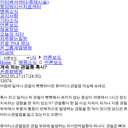
인터벤션센터(중재시술)
항암방사선치료센터
병원소식
공지사항
기타소식
언론보도
채용정보
오늘의 식단
자주묻는질문
진료 안내 영상
온그룹계열병원
비급여
Home
병원소식
언론보도
Home
병원소식
언론보도
계속 되는 관절통 혹시?
온종합병원
2022,05,27
(17:24:35)
12074
아침에 일어나 관절이 뻣뻣하다면 류마티스관절염 의심해 보세요.
혹시 자고 일어난 뒤 관절이 뻣뻣해서 펴지지 않는 증상이 30분에서 1시간 정도
지속되는 경험을 한 적이 있는가? 관절통이 한 달 이상 지속이 되거나 각종 관절
부위에서 부종과 통증이 반복적으로 발생하는 경험을 한 적이 있다면 당신은 류
마티스관절염을 앓고 있는지도 모른다.
류마티스관절염은 관절 부위에 발생하는 자가면역질환의 하나다. 관절은 뼈와