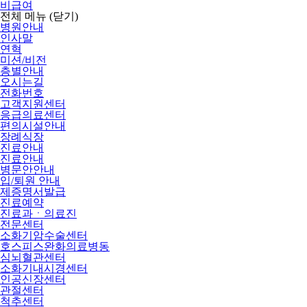
비급여
전체 메뉴
(닫기)
병원안내
인사말
연혁
미션/비전
층별안내
오시는길
전화번호
고객지원센터
응급의료센터
편의시설안내
장례식장
진료안내
진료안내
병문안안내
입/퇴원 안내
제증명서발급
진료예약
진료과ㆍ의료진
전문센터
소화기암수술센터
호스피스완화의료병동
심뇌혈관센터
소화기내시경센터
인공신장센터
관절센터
척추센터