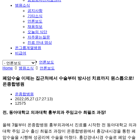
병원소식
공지사항
기타소식
언론보도
채용정보
오늘의 식단
자주묻는질문
진료 안내 영상
온그룹계열병원
비급여
Home
병원소식
언론보도
Home
병원소식
언론보도
폐암수술 이제는 집근처에서 수술부터 방사선 치료까지 원스톱으로!
온종합병원
온종합병원
2022,05,27
(17:27:13)
12575
전, 동아대학교 의과대학 흉부외과 주임교수 최필조 과장!
올해 3월부터 온종합병원 흉부외과에서 진료를 시작한 전 동아대학교 의과
대학 주임 교수 출신 최필조 과장이 온종합병원에서 흉강내시경을 통한 폐
암수술을 시행해 성공리에 수술을 마쳤다. 흉강경내시경 수술로 폐암 수술