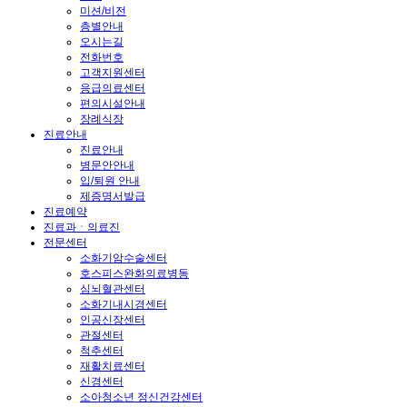
미션/비전
층별안내
오시는길
전화번호
고객지원센터
응급의료센터
편의시설안내
장례식장
진료안내
진료안내
병문안안내
입/퇴원 안내
제증명서발급
진료예약
진료과ㆍ의료진
전문센터
소화기암수술센터
호스피스완화의료병동
심뇌혈관센터
소화기내시경센터
인공신장센터
관절센터
척추센터
재활치료센터
신경센터
소아청소년 정신건강센터