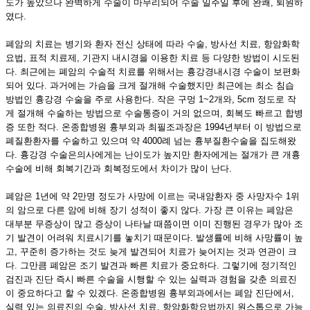
도가 높았으나 완벽하게 수술이 마무리되어 수술 일주일 후에 완쾌, 퇴원하
였다.
폐암의 치료는 병기와 환자 전신 상태에 따라 수술, 방사선 치료, 항암화학
요법, 표적 치료제, 기관지 내시경을 이용한 치료 등 다양한 방법이 시도된
다. 최근에는 폐암의 수술적 치료를 위해서는 흉강경내시경 수술이 보편화
되어 있다. 과거에는 가슴을 크게 절개해 수술했지만 최근에는 최소 침습
방법인 흉강경 수술을 주로 사용한다. 작은 구멍 1~2개와, 5cm 정도로 작
게 절개해 수술하는 방법으로 수술통증이 거의 없으며, 회복도 빠르고 합병
증 또한 적다. 온종합병원 흉부외과 최필조과장은 1994년부터 이 방법으로
폐질환환자를 수술하고 있으며 약 4000례 넘는 흉부질환수술을 집도해왔
다. 흉강경 수술은의사에게는 난이도가 높지만 환자에게는 절개가 큰 개흉
수술에 비해 회복기간과 회복정도에서 차이가 많이 난다.
폐암은 1년에 약 2만명 정도가 사망에 이르는 국내암환자 중 사망자수 1위
의 암으로 다른 암에 비해 장기 성적이 좋지 않다. 가장 큰 이유는 폐암은
대부분 무증상이 많고 증상이 나타날 때쯤이면 이미 진행된 경우가 많아 조
기 발견이 어려워 치료시기를 놓치기 때문이다. 발생률에 비해 사망률이 높
고, 꾸준히 증가하는 것도 늦게 발견되어 치료가 늦어지는 것과 연관이 크
다. 그만큼 폐암은 조기 발견과 빠른 치료가 중요하다. 그렇기에 정기적인
검진과 진단 즉시 빠른 수술을 시행할 수 있는 실력과 경험을 갖춘 의료진
이 중요하다고 할 수 있겠다. 온종합병원 흉부외과에서는 폐암 진단에서,
실력 있는 의료진의 수술, 방사선 치료, 항암화학요법까지 원스톱으로 가능