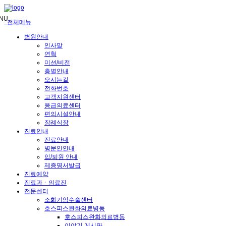
메
뉴
NU
전체메뉴
건
너
병원안내
뛰
인사말
기
연혁
미션/비전
층별안내
오시는길
전화번호
고객지원센터
응급의료센터
편의시설안내
장례식장
진료안내
진료안내
병문안안내
입/퇴원 안내
제증명서발급
진료예약
진료과ㆍ의료진
전문센터
소화기암수술센터
호스피스완화의료병동
호스피스완화의료병동
이야기 게시판