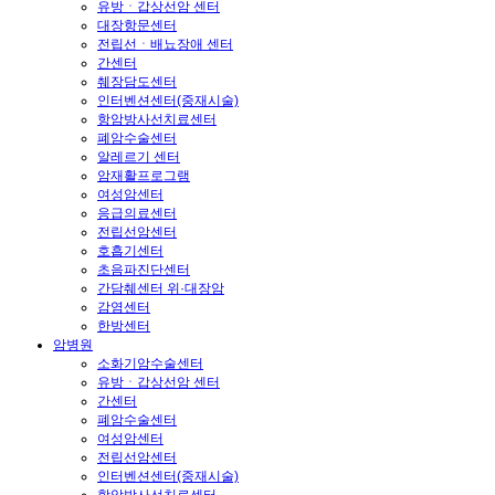
유방ㆍ갑상선암 센터
대장항문센터
전립선ㆍ배뇨장애 센터
간센터
췌장담도센터
인터벤션센터(중재시술)
항암방사선치료센터
폐암수술센터
알레르기 센터
암재활프로그램
여성암센터
응급의료센터
전립선암센터
호흡기센터
초음파진단센터
간담췌센터 위·대장암
감염센터
한방센터
암병원
소화기암수술센터
유방ㆍ갑상선암 센터
간센터
폐암수술센터
여성암센터
전립선암센터
인터벤션센터(중재시술)
항암방사선치료센터