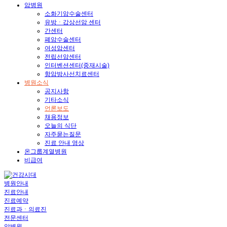
암병원
소화기암수술센터
유방ㆍ갑상선암 센터
간센터
폐암수술센터
여성암센터
전립선암센터
인터벤션센터(중재시술)
항암방사선치료센터
병원소식
공지사항
기타소식
언론보도
채용정보
오늘의 식단
자주묻는질문
진료 안내 영상
온그룹계열병원
비급여
병원안내
진료안내
진료예약
진료과ㆍ의료진
전문센터
암병원