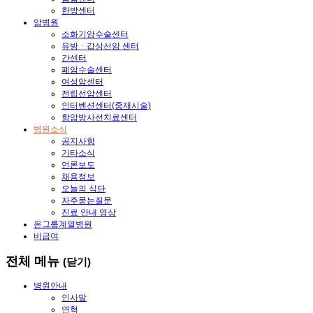
한방센터
암병원
소화기암수술센터
유방ㆍ갑상선암 센터
간센터
폐암수술센터
여성암센터
전립선암센터
인터벤션센터(중재시술)
항암방사선치료센터
병원소식
공지사항
기타소식
언론보도
채용정보
오늘의 식단
자주묻는질문
진료 안내 영상
온그룹계열병원
비급여
전체 메뉴
(닫기)
병원안내
인사말
연혁