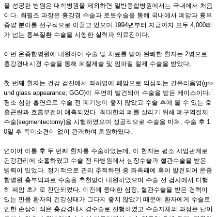
을 성공한 병원은 대학병원을 제외하면 일반종합병원에서는 국내에서 처음
이다. 최필조 과장은 흉강경 수술과 로봇수술을 통해 국내에서 폐암과 흉부
종양 분야를 선구적으로 이끌고 있으며 1994년부터 지금까지 모두 4,000례
가 넘는 흉부질환 수술을 시행한 실력파 의료진이다.
이번 온종합병원에 내원하여 수술 및 치료를 받아 완쾌한 환자는 2명으로
흉강경내시경 수술을 통해 폐절제술 및 임파절 절제 수술을 받았다.
첫 번째 환자는 건강 검진에서 좌하엽에 폐암으로 의심되는 간유리음영(gro
und glass appearance; GGO)이 우연히 발견되어 수술을 받은 케이스이다.
평소 심한 흡연으로 수술 전 폐기능이 좋지 않았고 수술 후에 올 수 있는 호
흡곤란과 호흡부전이 예측되었다. 최대한의 폐를 살리기 위해 폐구역절제
수술(segmentectomy)을 시행하였으며 성공적으로 수술을 마쳐, 수술 후 1
0일 후 특이소견이 없이 완쾌하여 퇴원하였다.
연이어 이틀 후 두 번째 환자를 수술하였는데, 이 환자는 평소 사업관계로
건강관리에 소홀하였고 수술 전 타병원에서 심장수술과 혈관수술을 받은
병력이 있었다. 정기적으로 관리 추적하던 중 좌측폐에 혹이 발견되어 온종
합병원 흉부외과로 수술을 추천받아 내원하였으며 수술 전 검사에서 다행
히 폐암 초기로 진단되었다. 이전에 중대한 심장, 혈관수술을 받은 경력이
있는 만큼 환자의 건강상태가 그다지 좋지 않았기 때문에 환자에게 수술로
인한 손상이 적은 흉강경내시경수술로 진행하였고 수술자체의 과정은 난이