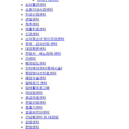
심뇌혈관센터
소화기내시경센터
인공신장센터
관절센터
척추센터
재활치료센터
신경센터
소아청소년 정신건강센터
유방ㆍ갑상선암 센터
대장항문센터
전립선ㆍ배뇨장애 센터
간센터
췌장담도센터
인터벤션센터(중재시술)
항암방사선치료센터
폐암수술센터
알레르기 센터
암재활프로그램
여성암센터
응급의료센터
전립선암센터
호흡기센터
초음파진단센터
간담췌센터 위·대장암
감염센터
한방센터