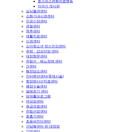
호스피스완화의료병동
이야기 게시판
심뇌혈관센터
소화기내시경센터
인공신장센터
관절센터
척추센터
재활치료센터
신경센터
소아청소년 정신건강센터
유방ㆍ갑상선암 센터
대장항문센터
전립선ㆍ배뇨장애 센터
간센터
췌장담도센터
인터벤션센터(중재시술)
항암방사선치료센터
폐암수술센터
알레르기 센터
암재활프로그램
여성암센터
응급의료센터
전립선암센터
호흡기센터
초음파진단센터
간담췌센터 위·대장암
감염센터