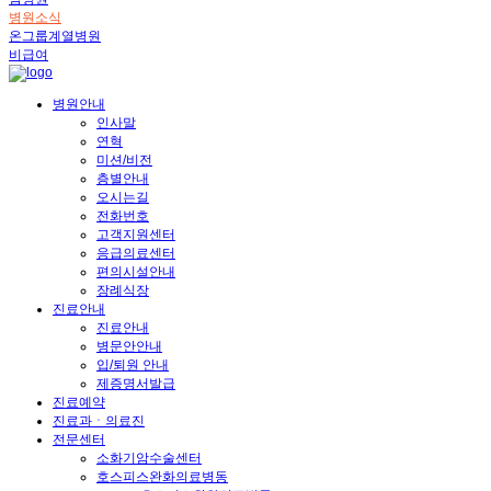
병원소식
온그룹계열병원
비급여
병원안내
인사말
연혁
미션/비전
층별안내
오시는길
전화번호
고객지원센터
응급의료센터
편의시설안내
장례식장
진료안내
진료안내
병문안안내
입/퇴원 안내
제증명서발급
진료예약
진료과ㆍ의료진
전문센터
소화기암수술센터
호스피스완화의료병동