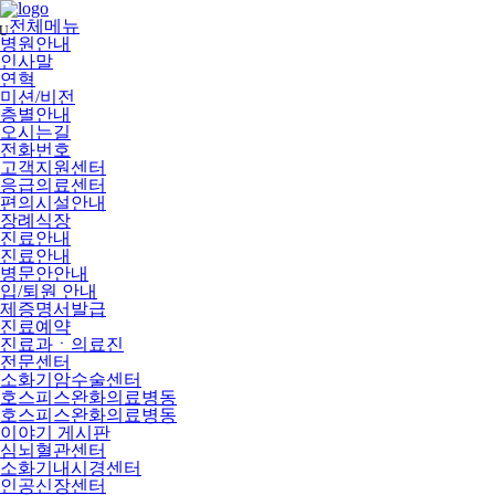
메
뉴
전체메뉴
U
건
병원안내
너
인사말
뛰
연혁
기
미션/비전
층별안내
오시는길
전화번호
고객지원센터
응급의료센터
편의시설안내
장례식장
진료안내
진료안내
병문안안내
입/퇴원 안내
제증명서발급
진료예약
진료과ㆍ의료진
전문센터
소화기암수술센터
호스피스완화의료병동
호스피스완화의료병동
이야기 게시판
심뇌혈관센터
소화기내시경센터
인공신장센터