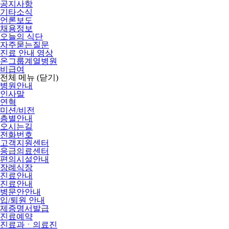
공지사항
기타소식
언론보도
채용정보
오늘의 식단
자주묻는질문
진료 안내 영상
온그룹계열병원
비급여
전체 메뉴
(닫기)
병원안내
인사말
연혁
미션/비전
층별안내
오시는길
전화번호
고객지원센터
응급의료센터
편의시설안내
장례식장
진료안내
진료안내
병문안안내
입/퇴원 안내
제증명서발급
진료예약
진료과ㆍ의료진