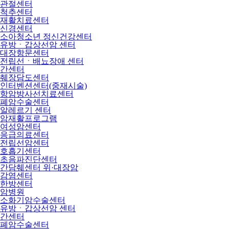
관절센터
척추센터
재활치료센터
신경센터
소아청소년 정신건강센터
유방ㆍ갑상선암 센터
대장항문센터
전립선ㆍ배뇨장애 센터
간센터
췌장담도센터
인터벤션센터(중재시술)
항암방사선치료센터
폐암수술센터
알레르기 센터
암재활프로그램
여성암센터
응급의료센터
전립선암센터
호흡기센터
초음파진단센터
간담췌센터 위·대장암
감염센터
한방센터
암병원
소화기암수술센터
유방ㆍ갑상선암 센터
간센터
폐암수술센터