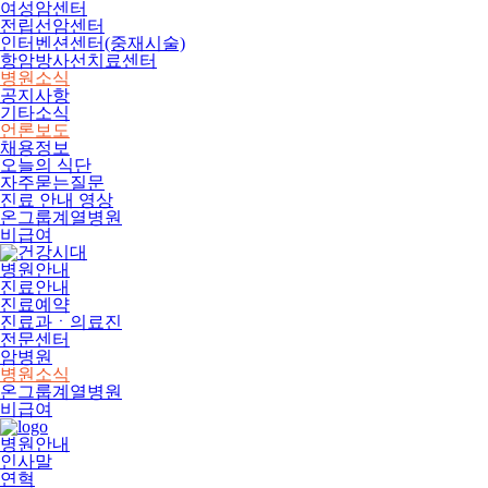
여성암센터
전립선암센터
인터벤션센터(중재시술)
항암방사선치료센터
병원소식
공지사항
기타소식
언론보도
채용정보
오늘의 식단
자주묻는질문
진료 안내 영상
온그룹계열병원
비급여
병원안내
진료안내
진료예약
진료과ㆍ의료진
전문센터
암병원
병원소식
온그룹계열병원
비급여
병원안내
인사말
연혁