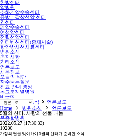
한방센터
암병원
소화기암수술센터
유방ㆍ갑상선암 센터
간센터
폐암수술센터
여성암센터
전립선암센터
인터벤션센터(중재시술)
항암방사선치료센터
병원소식
공지사항
기타소식
언론보도
채용정보
오늘의 식단
자주묻는질문
진료 안내 영상
온그룹계열병원
비급여
Home
병원소식
언론보도
Home
병원소식
언론보도
5월의 산타, 사랑의 선물 나눔
온종합병원
2022,05,27
(17:30:33)
10280
가정의 달을 맞이하여 5월의 산타가 준비한 소식