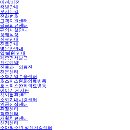
미션/비전
층별안내
오시는길
전화번호
고객지원센터
응급의료센터
편의시설안내
장례식장
진료안내
진료안내
병문안안내
입/퇴원 안내
제증명서발급
진료예약
진료과ㆍ의료진
전문센터
소화기암수술센터
호스피스완화의료병동
호스피스완화의료병동
이야기 게시판
심뇌혈관센터
소화기내시경센터
인공신장센터
관절센터
척추센터
재활치료센터
신경센터
소아청소년 정신건강센터