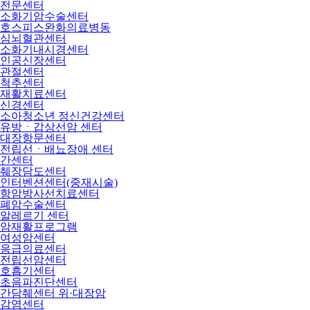
전문센터
소화기암수술센터
호스피스완화의료병동
심뇌혈관센터
소화기내시경센터
인공신장센터
관절센터
척추센터
재활치료센터
신경센터
소아청소년 정신건강센터
유방ㆍ갑상선암 센터
대장항문센터
전립선ㆍ배뇨장애 센터
간센터
췌장담도센터
인터벤션센터(중재시술)
항암방사선치료센터
폐암수술센터
알레르기 센터
암재활프로그램
여성암센터
응급의료센터
전립선암센터
호흡기센터
초음파진단센터
간담췌센터 위·대장암
감염센터