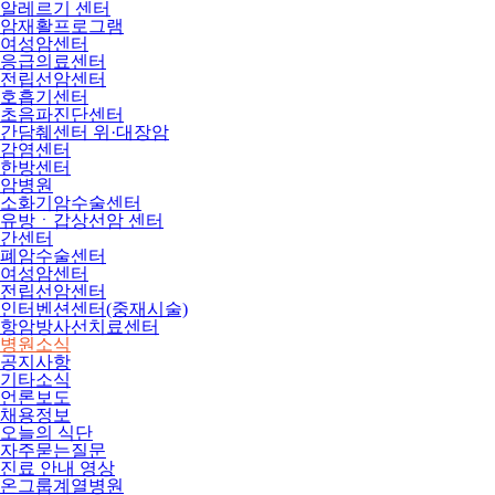
알레르기 센터
암재활프로그램
여성암센터
응급의료센터
전립선암센터
호흡기센터
초음파진단센터
간담췌센터 위·대장암
감염센터
한방센터
암병원
소화기암수술센터
유방ㆍ갑상선암 센터
간센터
폐암수술센터
여성암센터
전립선암센터
인터벤션센터(중재시술)
항암방사선치료센터
병원소식
공지사항
기타소식
언론보도
채용정보
오늘의 식단
자주묻는질문
진료 안내 영상
온그룹계열병원