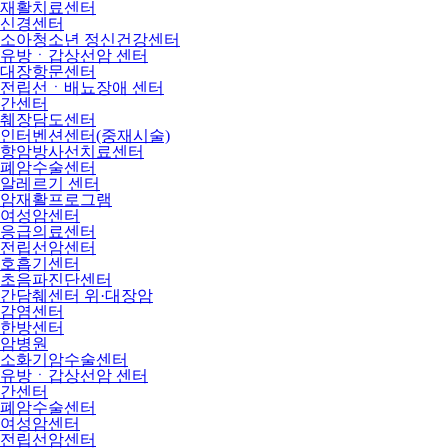
재활치료센터
신경센터
소아청소년 정신건강센터
유방ㆍ갑상선암 센터
대장항문센터
전립선ㆍ배뇨장애 센터
간센터
췌장담도센터
인터벤션센터(중재시술)
항암방사선치료센터
폐암수술센터
알레르기 센터
암재활프로그램
여성암센터
응급의료센터
전립선암센터
호흡기센터
초음파진단센터
간담췌센터 위·대장암
감염센터
한방센터
암병원
소화기암수술센터
유방ㆍ갑상선암 센터
간센터
폐암수술센터
여성암센터
전립선암센터