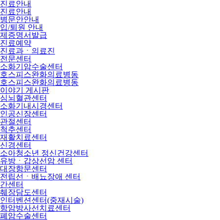
진료안내
진료안내
병문안안내
입/퇴원 안내
제증명서발급
진료예약
진료과ㆍ의료진
전문센터
소화기암수술센터
호스피스완화의료병동
호스피스완화의료병동
이야기 게시판
심뇌혈관센터
소화기내시경센터
인공신장센터
관절센터
척추센터
재활치료센터
신경센터
소아청소년 정신건강센터
유방ㆍ갑상선암 센터
대장항문센터
전립선ㆍ배뇨장애 센터
간센터
췌장담도센터
인터벤션센터(중재시술)
항암방사선치료센터
폐암수술센터