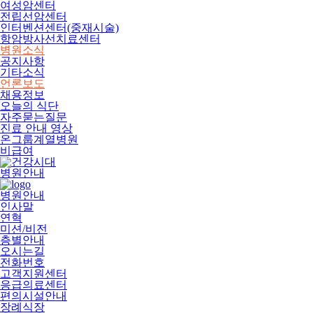
여성암센터
전립선암센터
인터벤션센터(중재시술)
항암방사선치료센터
병원소식
공지사항
기타소식
언론보도
채용정보
오늘의 식단
자주묻는질문
진료 안내 영상
온그룹계열병원
비급여
병원안내
병원안내
인사말
연혁
미션/비전
층별안내
오시는길
전화번호
고객지원센터
응급의료센터
편의시설안내
장례식장