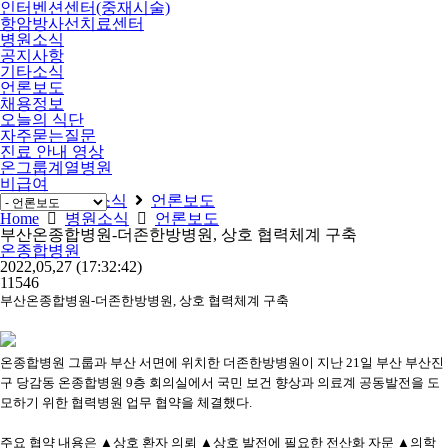
인터벤션센터(중재시술)
항암방사선치료센터
병원소식
공지사항
기타소식
언론보도
채용정보
오늘의 식단
자주묻는질문
진료 안내 영상
온그룹계열병원
비급여
Home
병원소식
언론보도
Home
병원소식
언론보도
부산온종합병원-더존한방병원, 상호 협력체계 구축
온종합병원
2022,05,27
(17:32:42)
11546
부산온종합병원-더존한방병원, 상호 협력체계 구축
온종합병원 그룹과 부산 서면에 위치한 더존한방병원이 지난 21일 부산 부산진
구 당감동 온종합병원 9층 회의실에서 국민 보건 향상과 의료계 공동발전을 도
모하기 위한 협력병원 업무 협약을 체결했다.
주요 협약 내용은 ▲상호 환자 의뢰 ▲상호 발전에 필요한 전산화 자문 ▲의학