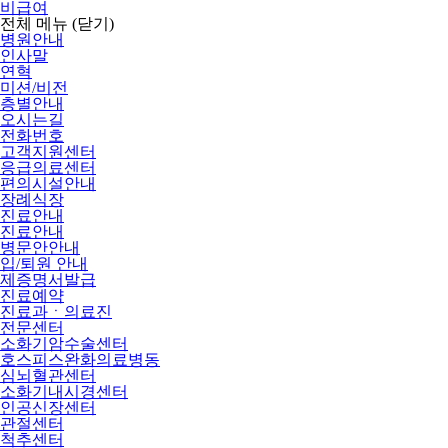
비급여
전체 메뉴
(닫기)
병원안내
인사말
연혁
미션/비전
층별안내
오시는길
전화번호
고객지원센터
응급의료센터
편의시설안내
장례식장
진료안내
진료안내
병문안안내
입/퇴원 안내
제증명서발급
진료예약
진료과ㆍ의료진
전문센터
소화기암수술센터
호스피스완화의료병동
심뇌혈관센터
소화기내시경센터
인공신장센터
관절센터
척추센터