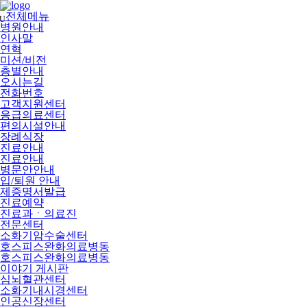
메
뉴
전체메뉴
U
건
병원안내
너
인사말
뛰
연혁
기
미션/비전
층별안내
오시는길
전화번호
고객지원센터
응급의료센터
편의시설안내
장례식장
진료안내
진료안내
병문안안내
입/퇴원 안내
제증명서발급
진료예약
진료과ㆍ의료진
전문센터
소화기암수술센터
호스피스완화의료병동
호스피스완화의료병동
이야기 게시판
심뇌혈관센터
소화기내시경센터
인공신장센터