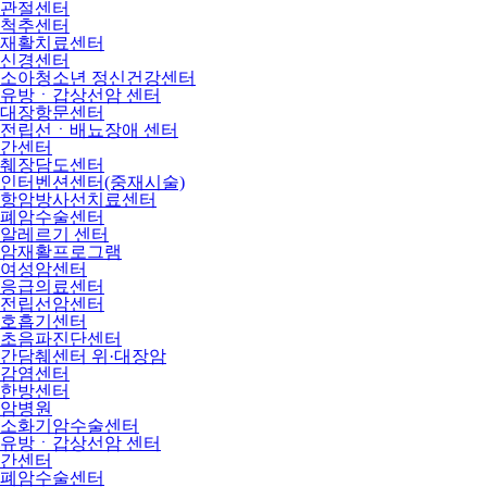
관절센터
척추센터
재활치료센터
신경센터
소아청소년 정신건강센터
유방ㆍ갑상선암 센터
대장항문센터
전립선ㆍ배뇨장애 센터
간센터
췌장담도센터
인터벤션센터(중재시술)
항암방사선치료센터
폐암수술센터
알레르기 센터
암재활프로그램
여성암센터
응급의료센터
전립선암센터
호흡기센터
초음파진단센터
간담췌센터 위·대장암
감염센터
한방센터
암병원
소화기암수술센터
유방ㆍ갑상선암 센터
간센터
폐암수술센터