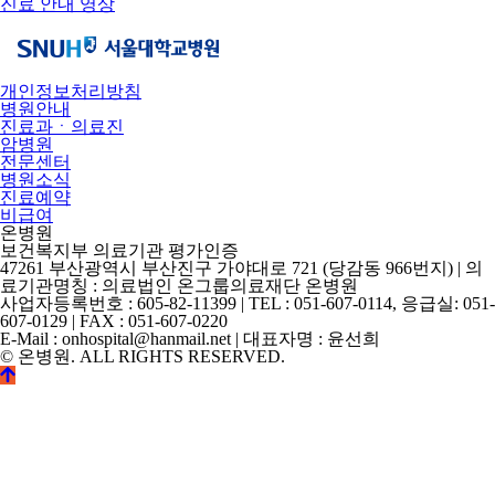
진료 안내 영상
개인정보처리방침
병원안내
진료과ㆍ의료진
암병원
전문센터
병원소식
진료예약
비급여
온병원
보건복지부 의료기관 평가인증
47261 부산광역시 부산진구 가야대로 721 (당감동 966번지) | 의
료기관명칭 : 의료법인 온그룹의료재단 온병원
사업자등록번호 : 605-82-11399 | TEL : 051-607-0114, 응급실: 051-
607-0129 | FAX : 051-607-0220
E-Mail : onhospital@hanmail.net | 대표자명 : 윤선희
© 온병원. ALL RIGHTS RESERVED.
©
k2s0o2d0e0s1i0g1n.
ALL
RIGHTS
RESERVED.