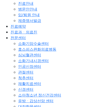
진료안내
병문안안내
입/퇴원 안내
제증명서발급
진료예약
진료과ㆍ의료진
전문센터
소화기암수술센터
호스피스완화의료병동
심뇌혈관센터
소화기내시경센터
인공신장센터
관절센터
척추센터
재활치료센터
신경센터
소아청소년 정신건강센터
유방ㆍ갑상선암 센터
대장항문센터