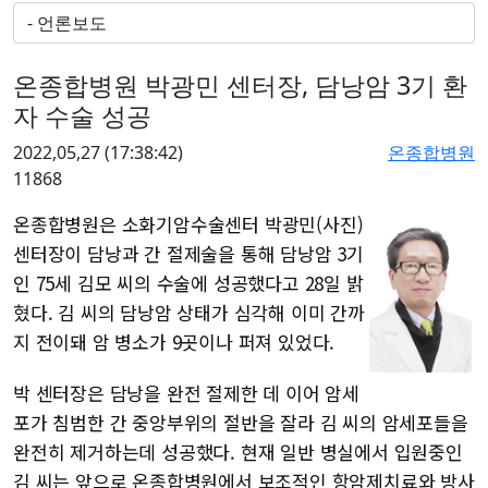
온종합병원 박광민 센터장, 담낭암 3기 환
자 수술 성공
2022,05,27
(17:38:42)
온종합병원
11868
온종합병원은 소화기암수술센터 박광민(사진)
센터장이 담낭과 간 절제술을 통해 담낭암 3기
인 75세 김모 씨의 수술에 성공했다고 28일 밝
혔다. 김 씨의 담낭암 상태가 심각해 이미 간까
지 전이돼 암 병소가 9곳이나 퍼져 있었다.
박 센터장은 담낭을 완전 절제한 데 이어 암세
포가 침범한 간 중앙부위의 절반을 잘라 김 씨의 암세포들을
완전히 제거하는데 성공했다. 현재 일반 병실에서 입원중인
김 씨는 앞으로 온종합병원에서 보조적인 항암제치료와 방사