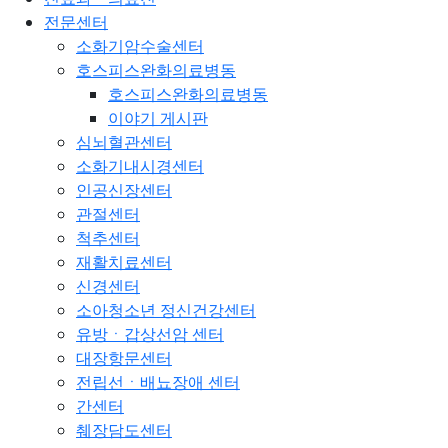
전문센터
소화기암수술센터
호스피스완화의료병동
호스피스완화의료병동
이야기 게시판
심뇌혈관센터
소화기내시경센터
인공신장센터
관절센터
척추센터
재활치료센터
신경센터
소아청소년 정신건강센터
유방ㆍ갑상선암 센터
대장항문센터
전립선ㆍ배뇨장애 센터
간센터
췌장담도센터