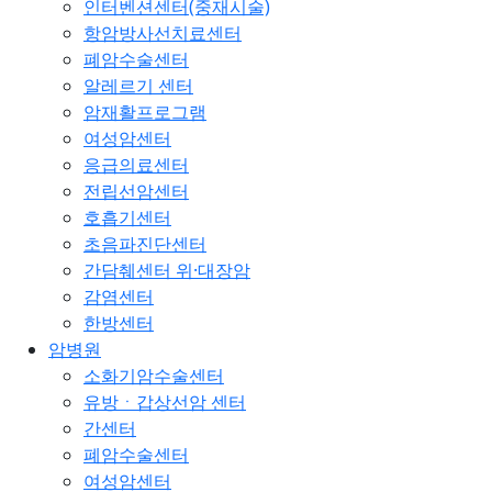
인터벤션센터(중재시술)
항암방사선치료센터
폐암수술센터
알레르기 센터
암재활프로그램
여성암센터
응급의료센터
전립선암센터
호흡기센터
초음파진단센터
간담췌센터 위·대장암
감염센터
한방센터
암병원
소화기암수술센터
유방ㆍ갑상선암 센터
간센터
폐암수술센터
여성암센터