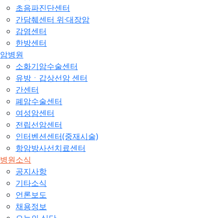
초음파진단센터
간담췌센터 위·대장암
감염센터
한방센터
암병원
소화기암수술센터
유방ㆍ갑상선암 센터
간센터
폐암수술센터
여성암센터
전립선암센터
인터벤션센터(중재시술)
항암방사선치료센터
병원소식
공지사항
기타소식
언론보도
채용정보