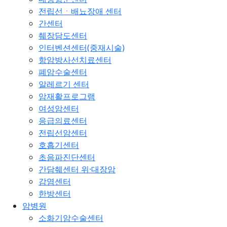
전립선ㆍ배뇨장애 센터
간센터
췌장담도센터
인터벤션센터(중재시술)
항암방사선치료센터
폐암수술센터
알레르기 센터
암재활프로그램
여성암센터
응급의료센터
전립선암센터
호흡기센터
초음파진단센터
간담췌센터 위·대장암
감염센터
한방센터
암병원
소화기암수술센터