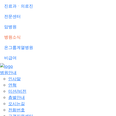
진료과ㆍ의료진
전문센터
암병원
병원소식
온그룹계열병원
비급여
병원안내
인사말
연혁
미션/비전
층별안내
오시는길
전화번호