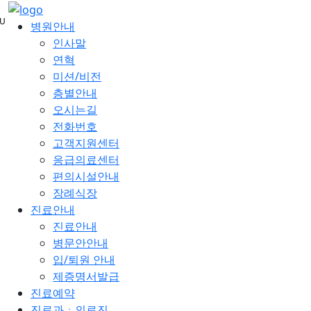
메
U
뉴
병원안내
건
인사말
너
연혁
뛰
미션/비전
기
층별안내
오시는길
전화번호
고객지원센터
응급의료센터
편의시설안내
장례식장
진료안내
진료안내
병문안안내
입/퇴원 안내
제증명서발급
진료예약
진료과ㆍ의료진