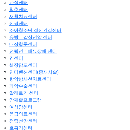
관절센터
척추센터
재활치료센터
신경센터
소아청소년 정신건강센터
유방ㆍ갑상선암 센터
대장항문센터
전립선ㆍ배뇨장애 센터
간센터
췌장담도센터
인터벤션센터(중재시술)
항암방사선치료센터
폐암수술센터
알레르기 센터
암재활프로그램
여성암센터
응급의료센터
전립선암센터
호흡기센터