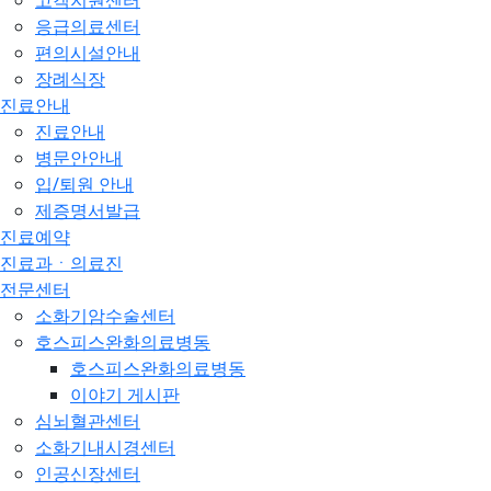
고객지원센터
응급의료센터
편의시설안내
장례식장
진료안내
진료안내
병문안안내
입/퇴원 안내
제증명서발급
진료예약
진료과ㆍ의료진
전문센터
소화기암수술센터
호스피스완화의료병동
호스피스완화의료병동
이야기 게시판
심뇌혈관센터
소화기내시경센터
인공신장센터