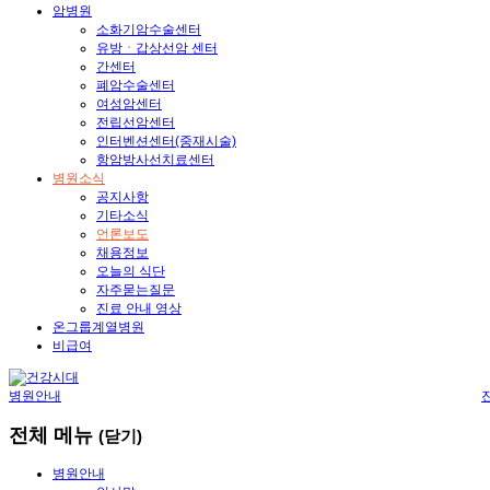
암병원
소화기암수술센터
유방ㆍ갑상선암 센터
간센터
폐암수술센터
여성암센터
전립선암센터
인터벤션센터(중재시술)
항암방사선치료센터
병원소식
공지사항
기타소식
언론보도
채용정보
오늘의 식단
자주묻는질문
진료 안내 영상
온그룹계열병원
비급여
병원안내
전체 메뉴
(닫기)
병원안내