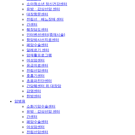
소아청소년 정신건강센터
유방ㆍ갑상선암 센터
대장항문센터
전립선ㆍ배뇨장애 센터
간센터
췌장담도센터
인터벤션센터(중재시술)
항암방사선치료센터
폐암수술센터
알레르기 센터
암재활프로그램
여성암센터
응급의료센터
전립선암센터
호흡기센터
초음파진단센터
간담췌센터 위·대장암
감염센터
한방센터
암병원
소화기암수술센터
유방ㆍ갑상선암 센터
간센터
폐암수술센터
여성암센터
전립선암센터