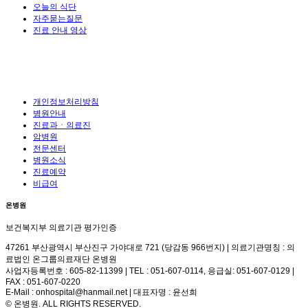
오늘의 식단
자주묻는질문
진료 안내 영상
개인정보처리방침
병원안내
진료과ㆍ의료진
암병원
전문센터
병원소식
진료예약
비급여
온병원
보건복지부 의료기관 평가인증
47261 부산광역시 부산진구 가야대로 721 (당감동 966번지) | 의료기관명칭 : 의
료법인 온그룹의료재단 온병원
사업자등록번호 : 605-82-11399 | TEL : 051-607-0114, 응급실: 051-607-0129 |
FAX : 051-607-0220
E-Mail : onhospital@hanmail.net | 대표자명 : 윤선희
© 온병원. ALL RIGHTS RESERVED.