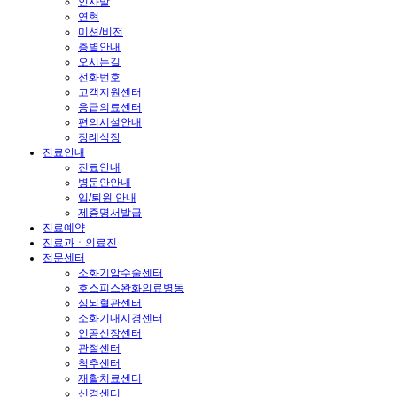
인사말
연혁
미션/비전
층별안내
오시는길
전화번호
고객지원센터
응급의료센터
편의시설안내
장례식장
진료안내
진료안내
병문안안내
입/퇴원 안내
제증명서발급
진료예약
진료과ㆍ의료진
전문센터
소화기암수술센터
호스피스완화의료병동
심뇌혈관센터
소화기내시경센터
인공신장센터
관절센터
척추센터
재활치료센터
신경센터