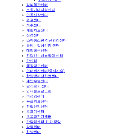
심뇌혈관센터
소화기내시경센터
인공신장센터
관절센터
척추센터
재활치료센터
신경센터
소아청소년 정신건강센터
유방ㆍ갑상선암 센터
대장항문센터
전립선ㆍ배뇨장애 센터
간센터
췌장담도센터
인터벤션센터(중재시술)
항암방사선치료센터
폐암수술센터
알레르기 센터
암재활프로그램
여성암센터
응급의료센터
전립선암센터
호흡기센터
초음파진단센터
간담췌센터 위·대장암
감염센터
한방센터