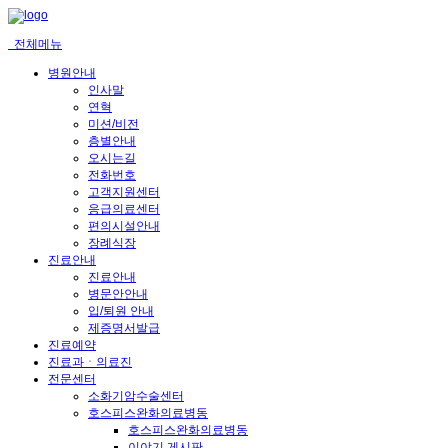
메
뉴
전체메뉴
건
너
병원안내
뛰
인사말
기
연혁
미션/비전
층별안내
오시는길
전화번호
고객지원센터
응급의료센터
편의시설안내
장례식장
진료안내
진료안내
병문안안내
입/퇴원 안내
제증명서발급
진료예약
진료과ㆍ의료진
전문센터
소화기암수술센터
호스피스완화의료병동
호스피스완화의료병동
이야기 게시판