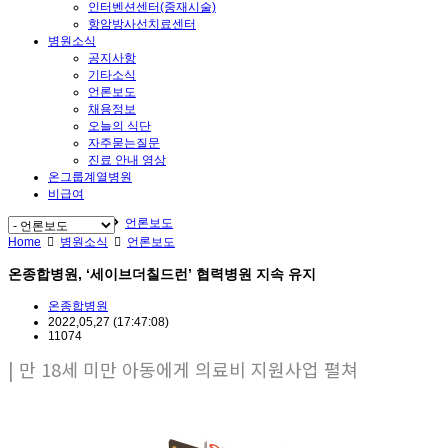
인터벤션센터(중재시술)
항암방사선치료센터
병원소식
공지사항
기타소식
언론보도
채용정보
오늘의 식단
자주묻는질문
진료 안내 영상
온그룹계열병원
비급여
Home
병원소식
언론보도
Home
병원소식
언론보도
온종합병원, ‘세이브더칠드런’ 협력병원 지속 유지
온종합병원
2022,05,27
(17:47:08)
11074
| 만 18세 미만 아동에게 의료비 지원사업 펼쳐