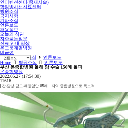
인터벤션센터(중재시술)
항암방사선치료센터
병원소식
공지사항
기타소식
언론보도
채용정보
오늘의 식단
자주묻는질문
진료 안내 영상
온그룹계열병원
비급여
Home
병원소식
언론보도
Home
병원소식
언론보도
부산 온종합병원 올해 암 수술 150례 돌파
온종합병원
2022,05,27
(17:54:30)
11616
| 간·담낭·담도·췌장암만 85례…지역 종합병원으로 독보적