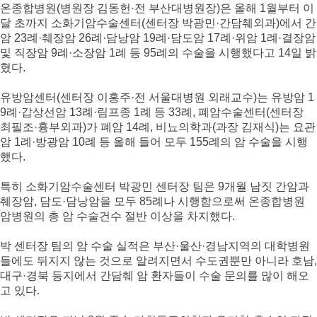
온종합병원(병원장 김동헌·전 부산대병원장)은 올해 1월부터 이
달 초까지 소화기암수술센터(센터장 박광민·간담췌외과)에서 간
암 23례·췌장암 26례·담낭암 19례·담도암 17례·위암 1례·결장암
및 직장암 9례·소장암 1례 등 95례의 수술을 시행했다고 14일 밝
혔다.
유방암센터(센터장 이홍주·전 서울대병원 외래교수)는 유방암 1
9례·갑상선암 13례·림프종 1례 등 33례, 폐암수술센터(센터장
최필조·흉부외과)가 폐암 14례, 비뇨의학과(과장 김재식)는 요관
암 1례·방광암 10례 등 올해 들어 모두 155례의 암 수술을 시행
했다.
특히 소화기암수술센터 박광민 센터장 팀은 9개월 남짓 간암과
췌장암, 담도·담낭암을 모두 85례나 시행함으로써 온종합병원
암병원의 총 암 수술건수 절반 이상을 차지했다.
박 센터장 팀의 암 수술 실적은 부산·울산·경남지역의 대학병원
들에도 뒤지지 않는 것으로 알려지면서 수도권뿐만 아니라 호남,
대구·경북 등지에서 간담췌 암 환자들이 수술 문의를 많이 해오
고 있다.