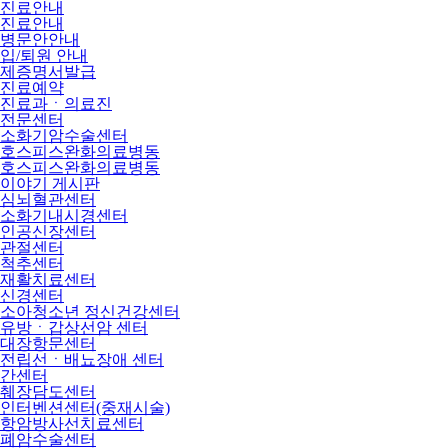
진료안내
진료안내
병문안안내
입/퇴원 안내
제증명서발급
진료예약
진료과ㆍ의료진
전문센터
소화기암수술센터
호스피스완화의료병동
호스피스완화의료병동
이야기 게시판
심뇌혈관센터
소화기내시경센터
인공신장센터
관절센터
척추센터
재활치료센터
신경센터
소아청소년 정신건강센터
유방ㆍ갑상선암 센터
대장항문센터
전립선ㆍ배뇨장애 센터
간센터
췌장담도센터
인터벤션센터(중재시술)
항암방사선치료센터
폐암수술센터