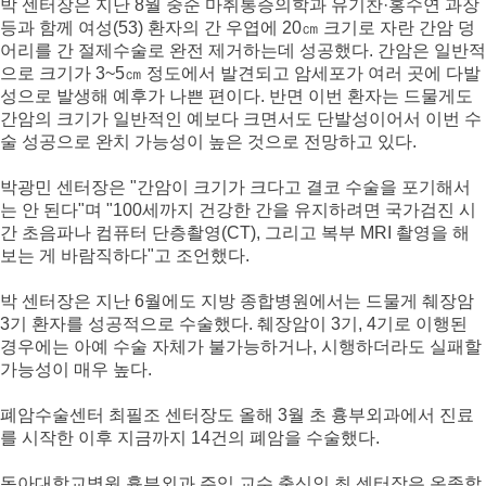
박 센터장은 지난 8월 중순 마취통증의학과 유기찬·홍수연 과장
등과 함께 여성(53) 환자의 간 우엽에 20㎝ 크기로 자란 간암 덩
어리를 간 절제수술로 완전 제거하는데 성공했다. 간암은 일반적
으로 크기가 3~5㎝ 정도에서 발견되고 암세포가 여러 곳에 다발
성으로 발생해 예후가 나쁜 편이다. 반면 이번 환자는 드물게도
간암의 크기가 일반적인 예보다 크면서도 단발성이어서 이번 수
술 성공으로 완치 가능성이 높은 것으로 전망하고 있다.
박광민 센터장은 "간암이 크기가 크다고 결코 수술을 포기해서
는 안 된다"며 "100세까지 건강한 간을 유지하려면 국가검진 시
간 초음파나 컴퓨터 단층촬영(CT), 그리고 복부 MRI 촬영을 해
보는 게 바람직하다"고 조언했다.
박 센터장은 지난 6월에도 지방 종합병원에서는 드물게 췌장암
3기 환자를 성공적으로 수술했다. 췌장암이 3기, 4기로 이행된
경우에는 아예 수술 자체가 불가능하거나, 시행하더라도 실패할
가능성이 매우 높다.
폐암수술센터 최필조 센터장도 올해 3월 초 흉부외과에서 진료
를 시작한 이후 지금까지 14건의 폐암을 수술했다.
동아대학교병원 흉부외과 주임 교수 출신인 최 센터장은 온종합