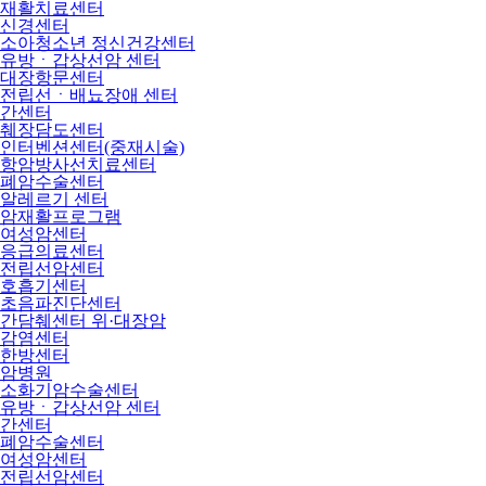
재활치료센터
신경센터
소아청소년 정신건강센터
유방ㆍ갑상선암 센터
대장항문센터
전립선ㆍ배뇨장애 센터
간센터
췌장담도센터
인터벤션센터(중재시술)
항암방사선치료센터
폐암수술센터
알레르기 센터
암재활프로그램
여성암센터
응급의료센터
전립선암센터
호흡기센터
초음파진단센터
간담췌센터 위·대장암
감염센터
한방센터
암병원
소화기암수술센터
유방ㆍ갑상선암 센터
간센터
폐암수술센터
여성암센터
전립선암센터