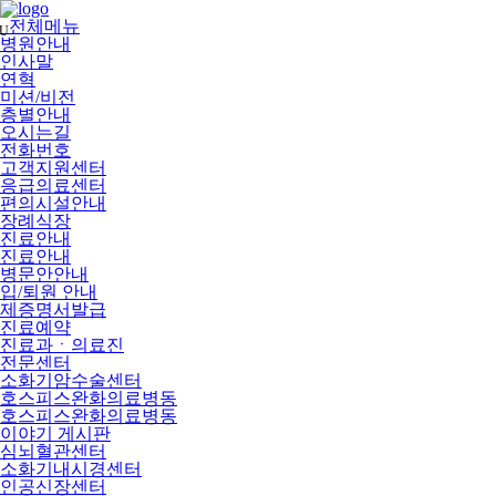
메
뉴
전체메뉴
U
건
병원안내
너
인사말
뛰
연혁
기
미션/비전
층별안내
오시는길
전화번호
고객지원센터
응급의료센터
편의시설안내
장례식장
진료안내
진료안내
병문안안내
입/퇴원 안내
제증명서발급
진료예약
진료과ㆍ의료진
전문센터
소화기암수술센터
호스피스완화의료병동
호스피스완화의료병동
이야기 게시판
심뇌혈관센터
소화기내시경센터
인공신장센터