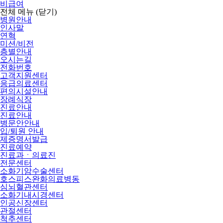
비급여
전체 메뉴
(닫기)
병원안내
인사말
연혁
미션/비전
층별안내
오시는길
전화번호
고객지원센터
응급의료센터
편의시설안내
장례식장
진료안내
진료안내
병문안안내
입/퇴원 안내
제증명서발급
진료예약
진료과ㆍ의료진
전문센터
소화기암수술센터
호스피스완화의료병동
심뇌혈관센터
소화기내시경센터
인공신장센터
관절센터
척추센터