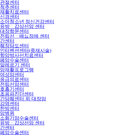
관절센터
척추센터
재활치료센터
신경센터
소아청소년 정신건강센터
유방ㆍ갑상선암 센터
대장항문센터
전립선ㆍ배뇨장애 센터
간센터
췌장담도센터
인터벤션센터(중재시술)
항암방사선치료센터
폐암수술센터
알레르기 센터
암재활프로그램
여성암센터
응급의료센터
전립선암센터
호흡기센터
초음파진단센터
간담췌센터 위·대장암
감염센터
한방센터
암병원
소화기암수술센터
유방ㆍ갑상선암 센터
간센터
폐암수술센터