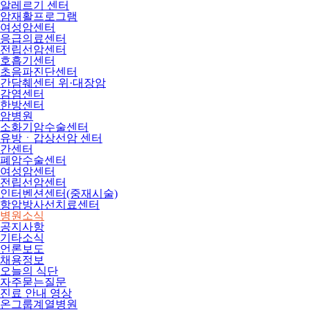
알레르기 센터
암재활프로그램
여성암센터
응급의료센터
전립선암센터
호흡기센터
초음파진단센터
간담췌센터 위·대장암
감염센터
한방센터
암병원
소화기암수술센터
유방ㆍ갑상선암 센터
간센터
폐암수술센터
여성암센터
전립선암센터
인터벤션센터(중재시술)
항암방사선치료센터
병원소식
공지사항
기타소식
언론보도
채용정보
오늘의 식단
자주묻는질문
진료 안내 영상
온그룹계열병원