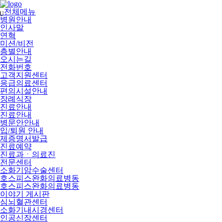
메
뉴
전체메뉴
U
건
병원안내
너
인사말
뛰
연혁
기
미션/비전
층별안내
오시는길
전화번호
고객지원센터
응급의료센터
편의시설안내
장례식장
진료안내
진료안내
병문안안내
입/퇴원 안내
제증명서발급
진료예약
진료과ㆍ의료진
전문센터
소화기암수술센터
호스피스완화의료병동
호스피스완화의료병동
이야기 게시판
심뇌혈관센터
소화기내시경센터
인공신장센터