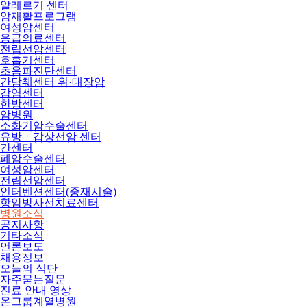
알레르기 센터
암재활프로그램
여성암센터
응급의료센터
전립선암센터
호흡기센터
초음파진단센터
간담췌센터 위·대장암
감염센터
한방센터
암병원
소화기암수술센터
유방ㆍ갑상선암 센터
간센터
폐암수술센터
여성암센터
전립선암센터
인터벤션센터(중재시술)
항암방사선치료센터
병원소식
공지사항
기타소식
언론보도
채용정보
오늘의 식단
자주묻는질문
진료 안내 영상
온그룹계열병원