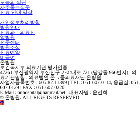
오늘의 식단
자주묻는질문
진료 안내 영상
개인정보처리방침
병원안내
진료과ㆍ의료진
암병원
전문센터
병원소식
진료예약
비급여
온병원
보건복지부 의료기관 평가인증
47261 부산광역시 부산진구 가야대로 721 (당감동 966번지) | 의
료기관명칭 : 의료법인 온그룹의료재단 온병원
사업자등록번호 : 605-82-11399 | TEL : 051-607-0114, 응급실: 051-
607-0129 | FAX : 051-607-0220
E-Mail : onhospital@hanmail.net | 대표자명 : 윤선희
© 온병원. ALL RIGHTS RESERVED.
©
k2s0o2d0e0s1i0g1n.
ALL
RIGHTS
RESERVED.