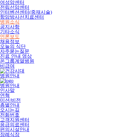
여성암센터
전립선암센터
인터벤션센터(중재시술)
항암방사선치료센터
병원소식
공지사항
기타소식
언론보도
채용정보
오늘의 식단
자주묻는질문
진료 안내 영상
온그룹계열병원
비급여
병원안내
병원안내
인사말
연혁
미션/비전
층별안내
오시는길
전화번호
고객지원센터
응급의료센터
편의시설안내
장례식장