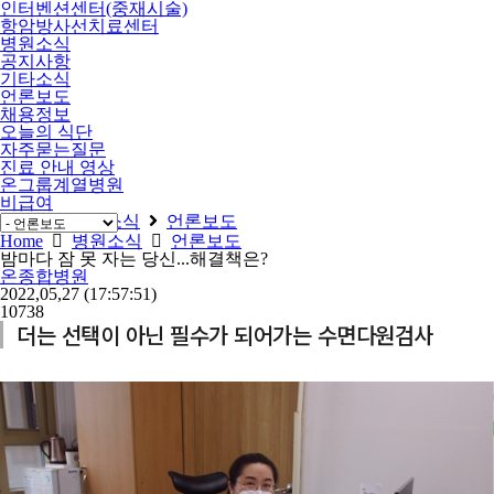
인터벤션센터(중재시술)
항암방사선치료센터
병원소식
공지사항
기타소식
언론보도
채용정보
오늘의 식단
자주묻는질문
진료 안내 영상
온그룹계열병원
비급여
Home
병원소식
언론보도
Home
병원소식
언론보도
밤마다 잠 못 자는 당신...해결책은?
온종합병원
2022,05,27
(17:57:51)
10738
더는 선택이 아닌 필수가 되어가는 수면다원검사