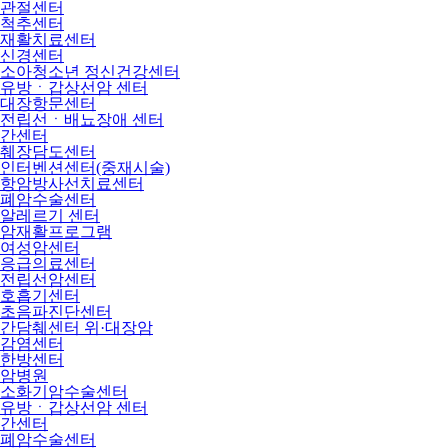
관절센터
척추센터
재활치료센터
신경센터
소아청소년 정신건강센터
유방ㆍ갑상선암 센터
대장항문센터
전립선ㆍ배뇨장애 센터
간센터
췌장담도센터
인터벤션센터(중재시술)
항암방사선치료센터
폐암수술센터
알레르기 센터
암재활프로그램
여성암센터
응급의료센터
전립선암센터
호흡기센터
초음파진단센터
간담췌센터 위·대장암
감염센터
한방센터
암병원
소화기암수술센터
유방ㆍ갑상선암 센터
간센터
폐암수술센터