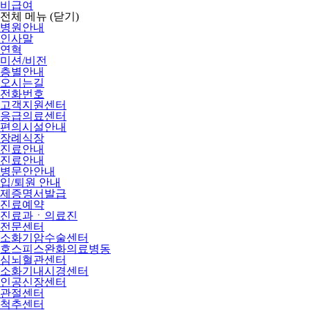
비급여
전체 메뉴
(닫기)
병원안내
인사말
연혁
미션/비전
층별안내
오시는길
전화번호
고객지원센터
응급의료센터
편의시설안내
장례식장
진료안내
진료안내
병문안안내
입/퇴원 안내
제증명서발급
진료예약
진료과ㆍ의료진
전문센터
소화기암수술센터
호스피스완화의료병동
심뇌혈관센터
소화기내시경센터
인공신장센터
관절센터
척추센터