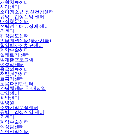
재활치료센터
신경센터
소아청소년 정신건강센터
유방ㆍ갑상선암 센터
대장항문센터
전립선ㆍ배뇨장애 센터
간센터
췌장담도센터
인터벤션센터(중재시술)
항암방사선치료센터
폐암수술센터
알레르기 센터
암재활프로그램
여성암센터
응급의료센터
전립선암센터
호흡기센터
초음파진단센터
간담췌센터 위·대장암
감염센터
한방센터
암병원
소화기암수술센터
유방ㆍ갑상선암 센터
간센터
폐암수술센터
여성암센터
전립선암센터