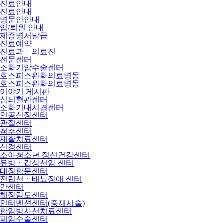
진료안내
진료안내
병문안안내
입/퇴원 안내
제증명서발급
진료예약
진료과ㆍ의료진
전문센터
소화기암수술센터
호스피스완화의료병동
호스피스완화의료병동
이야기 게시판
심뇌혈관센터
소화기내시경센터
인공신장센터
관절센터
척추센터
재활치료센터
신경센터
소아청소년 정신건강센터
유방ㆍ갑상선암 센터
대장항문센터
전립선ㆍ배뇨장애 센터
간센터
췌장담도센터
인터벤션센터(중재시술)
항암방사선치료센터
폐암수술센터