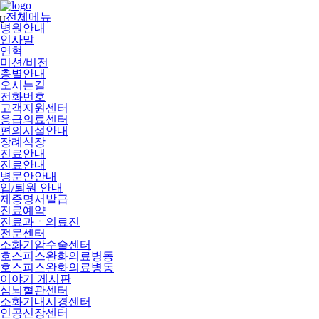
메
뉴
전체메뉴
U
건
병원안내
너
인사말
뛰
연혁
기
미션/비전
층별안내
오시는길
전화번호
고객지원센터
응급의료센터
편의시설안내
장례식장
진료안내
진료안내
병문안안내
입/퇴원 안내
제증명서발급
진료예약
진료과ㆍ의료진
전문센터
소화기암수술센터
호스피스완화의료병동
호스피스완화의료병동
이야기 게시판
심뇌혈관센터
소화기내시경센터
인공신장센터