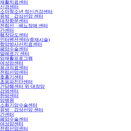
재활치료센터
신경센터
소아청소년 정신건강센터
유방ㆍ갑상선암 센터
대장항문센터
전립선ㆍ배뇨장애 센터
간센터
췌장담도센터
인터벤션센터(중재시술)
항암방사선치료센터
폐암수술센터
알레르기 센터
암재활프로그램
여성암센터
응급의료센터
전립선암센터
호흡기센터
초음파진단센터
간담췌센터 위·대장암
감염센터
한방센터
암병원
소화기암수술센터
유방ㆍ갑상선암 센터
간센터
폐암수술센터
여성암센터
전립선암센터