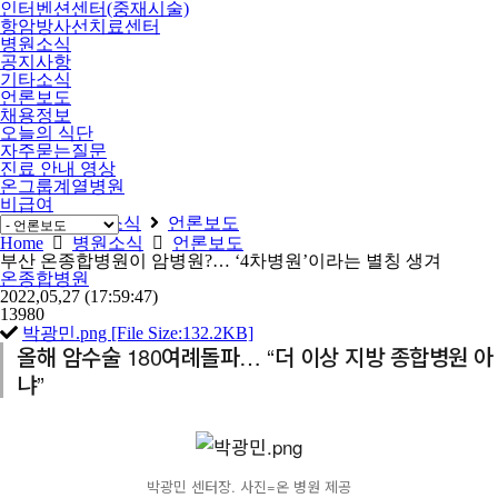
인터벤션센터(중재시술)
항암방사선치료센터
병원소식
공지사항
기타소식
언론보도
채용정보
오늘의 식단
자주묻는질문
진료 안내 영상
온그룹계열병원
비급여
Home
병원소식
언론보도
Home
병원소식
언론보도
부산 온종합병원이 암병원?… ‘4차병원’이라는 별칭 생겨
온종합병원
2022,05,27
(17:59:47)
13980
박광민.png [File Size:132.2KB]
올해 암수술 180여례돌파… “더 이상 지방 종합병원 아
냐”
박광민 센터장. 사진=온 병원 제공