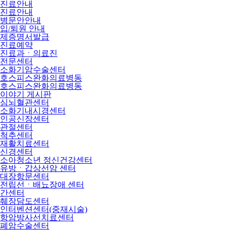
진료안내
진료안내
병문안안내
입/퇴원 안내
제증명서발급
진료예약
진료과ㆍ의료진
전문센터
소화기암수술센터
호스피스완화의료병동
호스피스완화의료병동
이야기 게시판
심뇌혈관센터
소화기내시경센터
인공신장센터
관절센터
척추센터
재활치료센터
신경센터
소아청소년 정신건강센터
유방ㆍ갑상선암 센터
대장항문센터
전립선ㆍ배뇨장애 센터
간센터
췌장담도센터
인터벤션센터(중재시술)
항암방사선치료센터
폐암수술센터