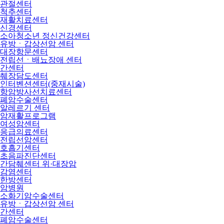
관절센터
척추센터
재활치료센터
신경센터
소아청소년 정신건강센터
유방ㆍ갑상선암 센터
대장항문센터
전립선ㆍ배뇨장애 센터
간센터
췌장담도센터
인터벤션센터(중재시술)
항암방사선치료센터
폐암수술센터
알레르기 센터
암재활프로그램
여성암센터
응급의료센터
전립선암센터
호흡기센터
초음파진단센터
간담췌센터 위·대장암
감염센터
한방센터
암병원
소화기암수술센터
유방ㆍ갑상선암 센터
간센터
폐암수술센터