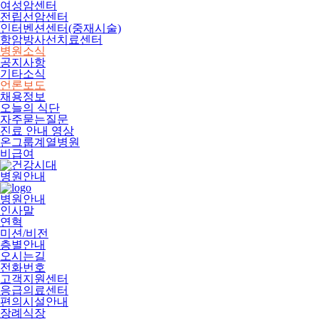
여성암센터
전립선암센터
인터벤션센터(중재시술)
항암방사선치료센터
병원소식
공지사항
기타소식
언론보도
채용정보
오늘의 식단
자주묻는질문
진료 안내 영상
온그룹계열병원
비급여
병원안내
병원안내
인사말
연혁
미션/비전
층별안내
오시는길
전화번호
고객지원센터
응급의료센터
편의시설안내
장례식장