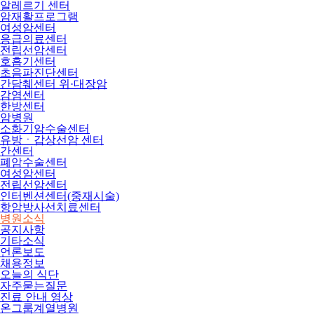
알레르기 센터
암재활프로그램
여성암센터
응급의료센터
전립선암센터
호흡기센터
초음파진단센터
간담췌센터 위·대장암
감염센터
한방센터
암병원
소화기암수술센터
유방ㆍ갑상선암 센터
간센터
폐암수술센터
여성암센터
전립선암센터
인터벤션센터(중재시술)
항암방사선치료센터
병원소식
공지사항
기타소식
언론보도
채용정보
오늘의 식단
자주묻는질문
진료 안내 영상
온그룹계열병원