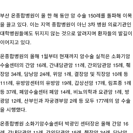
부산 온종합병원이 올 한 해 동안 암 수술 150례를 돌파해 이목
을 끌고 있다. 이는 지역 종합병원이 아닌 3차 병원 의료기관인
대학병원들에도 뒤지지 않는 것으로 알려지며 환자들의 발길이
이어지고 있다.
온종합병원의 올해 1월부터 현재까지 암수술 실적은 소화기암
수술센터의 간암 16례, 간내담관암 11례, 간외담관암 15례, 췌
장암 34례, 담낭암 24례, 위암 1례, 결장암 및 직장암 10례 등
111례, 유방암센터의 유방암 19례, 갑상선암 17례, 림프종 1례
등 37례, 폐암수술센터 폐암 14례, 비뇨의학과 요관암 1례, 방
광암 12례, 산부인과 자궁경부암 2례 등 모두 177례의 암 수술
을 시행했다.
온종합병원 소화기암수술센터 박광민 센터장은 올해 간암 16
례, 간내담관암 11례, 간외담관암 15례, 췌장암 34례, 담낭암