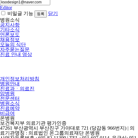
Editor
비밀글 기능
닫기
병원소식
공지사항
기타소식
언론보도
채용정보
오늘의 식단
자주묻는질문
진료 안내 영상
개인정보처리방침
병원안내
진료과ㆍ의료진
암병원
전문센터
병원소식
진료예약
비급여
온병원
보건복지부 의료기관 평가인증
47261 부산광역시 부산진구 가야대로 721 (당감동 966번지) | 의
료기관명칭 : 의료법인 온그룹의료재단 온병원
사업자등록번호 : 605-82-11399 | TEL : 051-607-0114, 응급실: 051-