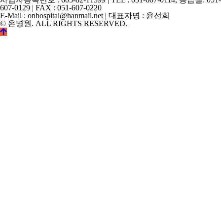
607-0129 | FAX : 051-607-0220
E-Mail : onhospital@hanmail.net | 대표자명 : 윤선희
© 온병원. ALL RIGHTS RESERVED.
©
k2s0o2d0e0s1i0g1n.
ALL
RIGHTS
RESERVED.