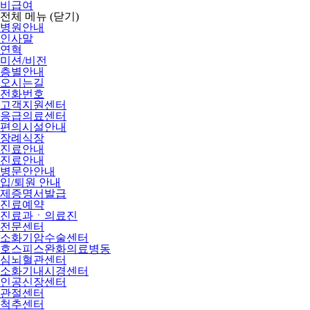
비급여
전체 메뉴
(닫기)
병원안내
인사말
연혁
미션/비전
층별안내
오시는길
전화번호
고객지원센터
응급의료센터
편의시설안내
장례식장
진료안내
진료안내
병문안안내
입/퇴원 안내
제증명서발급
진료예약
진료과ㆍ의료진
전문센터
소화기암수술센터
호스피스완화의료병동
심뇌혈관센터
소화기내시경센터
인공신장센터
관절센터
척추센터