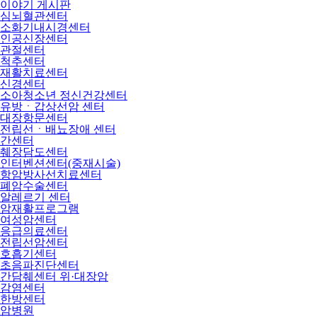
이야기 게시판
심뇌혈관센터
소화기내시경센터
인공신장센터
관절센터
척추센터
재활치료센터
신경센터
소아청소년 정신건강센터
유방ㆍ갑상선암 센터
대장항문센터
전립선ㆍ배뇨장애 센터
간센터
췌장담도센터
인터벤션센터(중재시술)
항암방사선치료센터
폐암수술센터
알레르기 센터
암재활프로그램
여성암센터
응급의료센터
전립선암센터
호흡기센터
초음파진단센터
간담췌센터 위·대장암
감염센터
한방센터
암병원