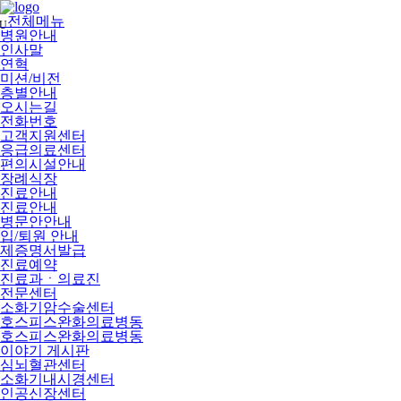
메
뉴
전체메뉴
U
건
병원안내
너
인사말
뛰
연혁
기
미션/비전
층별안내
오시는길
전화번호
고객지원센터
응급의료센터
편의시설안내
장례식장
진료안내
진료안내
병문안안내
입/퇴원 안내
제증명서발급
진료예약
진료과ㆍ의료진
전문센터
소화기암수술센터
호스피스완화의료병동
호스피스완화의료병동
이야기 게시판
심뇌혈관센터
소화기내시경센터
인공신장센터