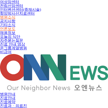
여성암센터
전립선암센터
인터벤션센터(중재시술)
항암방사선치료센터
병원소식
공지사항
기타소식
언론보도
채용정보
오늘의 식단
자주묻는질문
진료 안내 영상
온그룹계열병원
비급여
병원안내
진료안내
진료예약
진료과ㆍ의료진