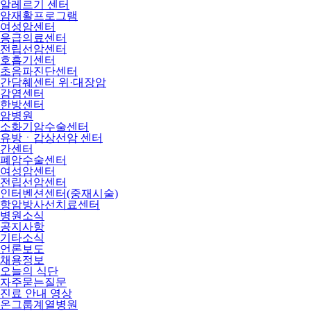
알레르기 센터
암재활프로그램
여성암센터
응급의료센터
전립선암센터
호흡기센터
초음파진단센터
간담췌센터 위·대장암
감염센터
한방센터
암병원
소화기암수술센터
유방ㆍ갑상선암 센터
간센터
폐암수술센터
여성암센터
전립선암센터
인터벤션센터(중재시술)
항암방사선치료센터
병원소식
공지사항
기타소식
언론보도
채용정보
오늘의 식단
자주묻는질문
진료 안내 영상
온그룹계열병원