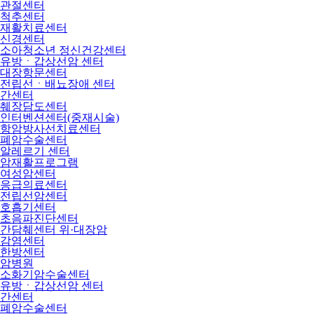
관절센터
척추센터
재활치료센터
신경센터
소아청소년 정신건강센터
유방ㆍ갑상선암 센터
대장항문센터
전립선ㆍ배뇨장애 센터
간센터
췌장담도센터
인터벤션센터(중재시술)
항암방사선치료센터
폐암수술센터
알레르기 센터
암재활프로그램
여성암센터
응급의료센터
전립선암센터
호흡기센터
초음파진단센터
간담췌센터 위·대장암
감염센터
한방센터
암병원
소화기암수술센터
유방ㆍ갑상선암 센터
간센터
폐암수술센터