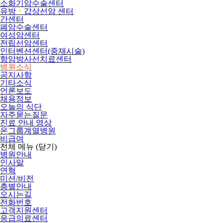
소화기암수술센터
유방ㆍ갑상선암 센터
간센터
폐암수술센터
여성암센터
전립선암센터
인터벤션센터(중재시술)
항암방사선치료센터
병원소식
공지사항
기타소식
언론보도
채용정보
오늘의 식단
자주묻는질문
진료 안내 영상
온그룹계열병원
비급여
전체 메뉴
(닫기)
병원안내
인사말
연혁
미션/비전
층별안내
오시는길
전화번호
고객지원센터
응급의료센터