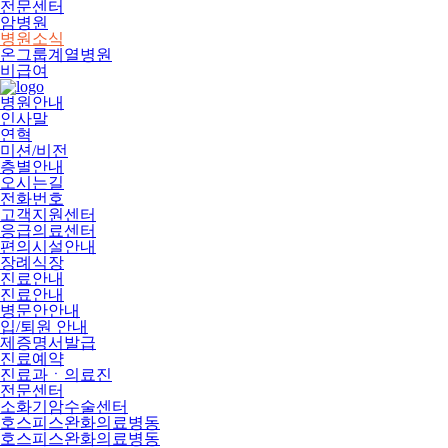
전문센터
암병원
병원소식
온그룹계열병원
비급여
병원안내
인사말
연혁
미션/비전
층별안내
오시는길
전화번호
고객지원센터
응급의료센터
편의시설안내
장례식장
진료안내
진료안내
병문안안내
입/퇴원 안내
제증명서발급
진료예약
진료과ㆍ의료진
전문센터
소화기암수술센터
호스피스완화의료병동
호스피스완화의료병동