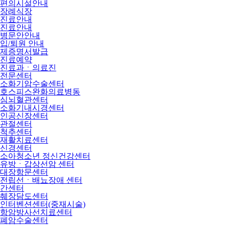
편의시설안내
장례식장
진료안내
진료안내
병문안안내
입/퇴원 안내
제증명서발급
진료예약
진료과ㆍ의료진
전문센터
소화기암수술센터
호스피스완화의료병동
심뇌혈관센터
소화기내시경센터
인공신장센터
관절센터
척추센터
재활치료센터
신경센터
소아청소년 정신건강센터
유방ㆍ갑상선암 센터
대장항문센터
전립선ㆍ배뇨장애 센터
간센터
췌장담도센터
인터벤션센터(중재시술)
항암방사선치료센터
폐암수술센터