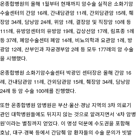
온종합병원의 올해 1월부터 현재까지 암수술 실적은 소화기암
수술센터의 간암 16례, 간내담관암 11례, 간외담관암 15례, 췌
장암 34례, 담낭암 24례, 위암 1례, 결장암 및 직장암 10례 등
111례, 유방암센터의 유방암 19례, 갑상선암 17례, 림프종 1례
등 37례, 폐암수술센터 폐암 14례, 비뇨의학과 요관암 1례, 방
광암 12례, 산부인과 자궁경부암 2례 등 모두 177례의 암 수술
을 시행했다.
온종합병원 소화기암수술센터 박광민 센터장은 올해 간암 16
례, 간내담관암 11례, 간외담관암 15례, 췌장암 34례, 담낭암
24례 등 암 수술 100례를 진행했다.
또한 온종합병원 암병원은 부산·울산·경남 지역의 3차 의료기
관인 대학병원들에도 뒤지지 않는 것으로 알려지면서 ‘4차 암병
원’이라는 별칭까지 얻었다. 이 명성 덕분에 수도권을 포함해
호남, 대구·경북 등에서 간담췌 암 환자들의 수술 문의가 빗발