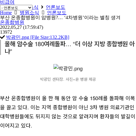
비급여
Home
병원소식
언론보도
Home
병원소식
언론보도
부산 온종합병원이 암병원?… ‘4차병원’이라는 별칭 생겨
온종합병원
2022,05,27
(17:59:47)
13972
박광민.png [File Size:132.2KB]
올해 암수술 180여례돌파… “더 이상 지방 종합병원 아
냐”
박광민 센터장. 사진=온 병원 제공
부산 온종합병원이 올 한 해 동안 암 수술 150례를 돌파해 이목
을 끌고 있다. 이는 지역 종합병원이 아닌 3차 병원 의료기관인
대학병원들에도 뒤지지 않는 것으로 알려지며 환자들의 발길이
이어지고 있다.