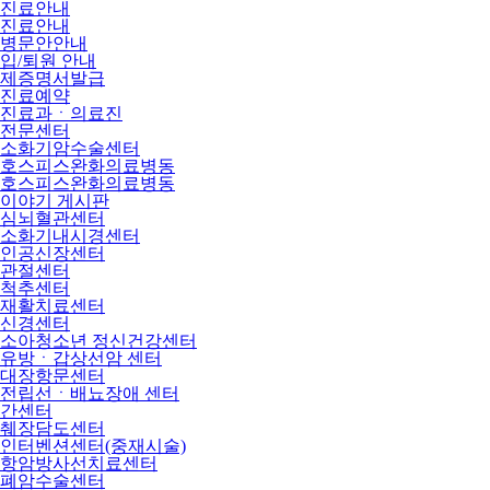
진료안내
진료안내
병문안안내
입/퇴원 안내
제증명서발급
진료예약
진료과ㆍ의료진
전문센터
소화기암수술센터
호스피스완화의료병동
호스피스완화의료병동
이야기 게시판
심뇌혈관센터
소화기내시경센터
인공신장센터
관절센터
척추센터
재활치료센터
신경센터
소아청소년 정신건강센터
유방ㆍ갑상선암 센터
대장항문센터
전립선ㆍ배뇨장애 센터
간센터
췌장담도센터
인터벤션센터(중재시술)
항암방사선치료센터
폐암수술센터