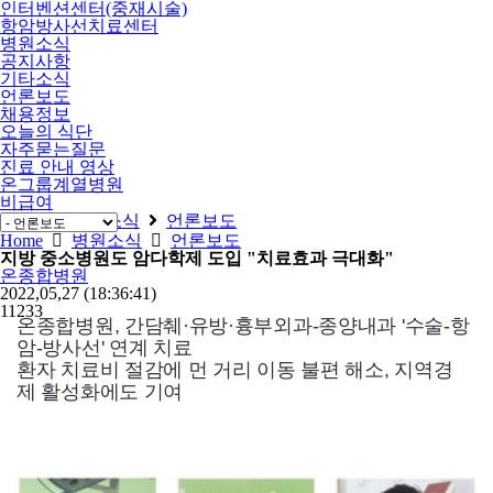
인터벤션센터(중재시술)
항암방사선치료센터
병원소식
공지사항
기타소식
언론보도
채용정보
오늘의 식단
자주묻는질문
진료 안내 영상
온그룹계열병원
비급여
Home
병원소식
언론보도
Home
병원소식
언론보도
지방 중소병원도 암다학제 도입 "치료효과 극대화"
온종합병원
2022,05,27
(18:36:41)
11233
온종합병원, 간담췌·유방·흉부외과-종양내과 '수술-항
암-방사선' 연계 치료
환자 치료비 절감에 먼 거리 이동 불편 해소, 지역경
제 활성화에도 기여