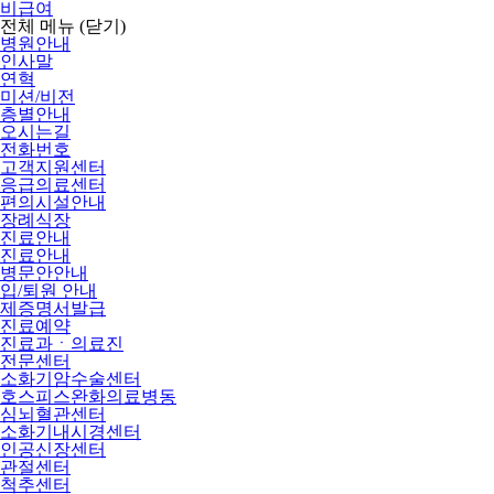
비급여
전체 메뉴
(닫기)
병원안내
인사말
연혁
미션/비전
층별안내
오시는길
전화번호
고객지원센터
응급의료센터
편의시설안내
장례식장
진료안내
진료안내
병문안안내
입/퇴원 안내
제증명서발급
진료예약
진료과ㆍ의료진
전문센터
소화기암수술센터
호스피스완화의료병동
심뇌혈관센터
소화기내시경센터
인공신장센터
관절센터
척추센터