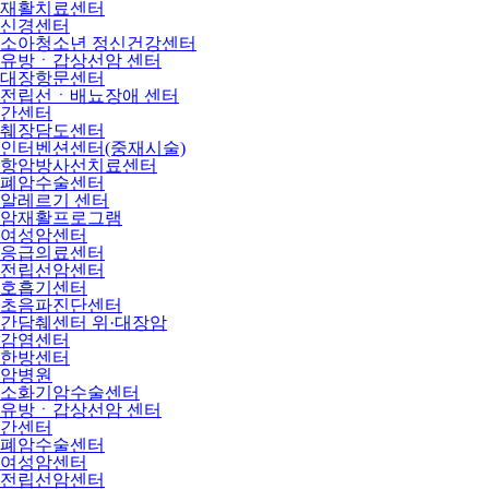
재활치료센터
신경센터
소아청소년 정신건강센터
유방ㆍ갑상선암 센터
대장항문센터
전립선ㆍ배뇨장애 센터
간센터
췌장담도센터
인터벤션센터(중재시술)
항암방사선치료센터
폐암수술센터
알레르기 센터
암재활프로그램
여성암센터
응급의료센터
전립선암센터
호흡기센터
초음파진단센터
간담췌센터 위·대장암
감염센터
한방센터
암병원
소화기암수술센터
유방ㆍ갑상선암 센터
간센터
폐암수술센터
여성암센터
전립선암센터