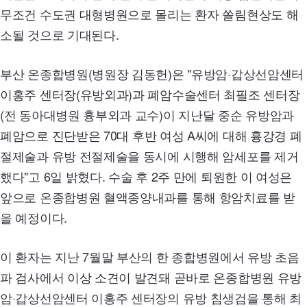
무조건 수도권 대형병원으로 몰리는 환자 쏠림현상도 해
소될 것으로 기대된다.
부산 온종합병원(병원장 김동헌)은 "유방암·갑상선암센터
이홍주 센터장(유방외과)과 폐암수술센터 최필조 센터장
(전 동아대병원 흉부외과 교수)이 지난달 중순 유방암과
폐암으로 진단받은
70
대 후반 여성 A씨에 대해 흉강경 폐
절제술과 유방 전절제술을 동시에 시행해 암세포를 제거
했다"고 6일 밝혔다.
수술 후 2주 만에 퇴원한 이 여성은
앞으로 온종합병원 혈액종양내과를 통해 항암치료를 받
을 예정이다.
이 환자는 지난 7월말 부산의 한 종합병원에서 유방 초음
파 검사에서 이상 소견이 발견돼 곧바로 온종합병원 유방
암·갑상선암센터 이홍주 센터장의 유방 침생검을 통해 최