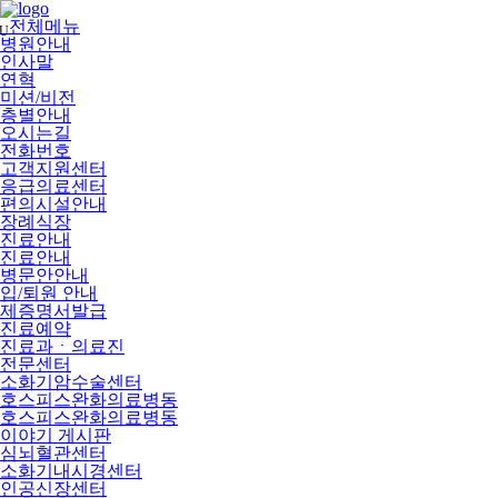
메
뉴
전체메뉴
U
건
병원안내
너
인사말
뛰
연혁
기
미션/비전
층별안내
오시는길
전화번호
고객지원센터
응급의료센터
편의시설안내
장례식장
진료안내
진료안내
병문안안내
입/퇴원 안내
제증명서발급
진료예약
진료과ㆍ의료진
전문센터
소화기암수술센터
호스피스완화의료병동
호스피스완화의료병동
이야기 게시판
심뇌혈관센터
소화기내시경센터
인공신장센터