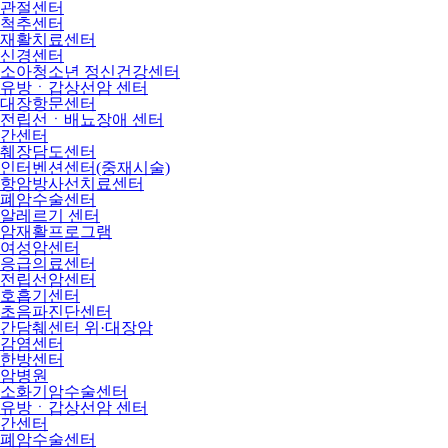
관절센터
척추센터
재활치료센터
신경센터
소아청소년 정신건강센터
유방ㆍ갑상선암 센터
대장항문센터
전립선ㆍ배뇨장애 센터
간센터
췌장담도센터
인터벤션센터(중재시술)
항암방사선치료센터
폐암수술센터
알레르기 센터
암재활프로그램
여성암센터
응급의료센터
전립선암센터
호흡기센터
초음파진단센터
간담췌센터 위·대장암
감염센터
한방센터
암병원
소화기암수술센터
유방ㆍ갑상선암 센터
간센터
폐암수술센터