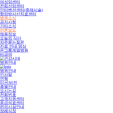
여성암센터
전립선암센터
인터벤션센터(중재시술)
항암방사선치료센터
병원소식
공지사항
기타소식
언론보도
채용정보
오늘의 식단
자주묻는질문
진료 안내 영상
온그룹계열병원
비급여
병원안내
병원안내
인사말
연혁
미션/비전
층별안내
오시는길
전화번호
고객지원센터
응급의료센터
편의시설안내
장례식장