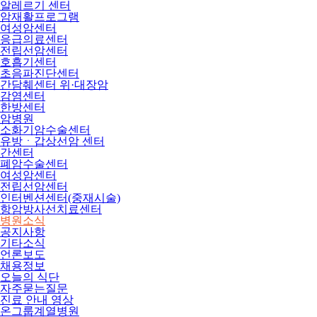
알레르기 센터
암재활프로그램
여성암센터
응급의료센터
전립선암센터
호흡기센터
초음파진단센터
간담췌센터 위·대장암
감염센터
한방센터
암병원
소화기암수술센터
유방ㆍ갑상선암 센터
간센터
폐암수술센터
여성암센터
전립선암센터
인터벤션센터(중재시술)
항암방사선치료센터
병원소식
공지사항
기타소식
언론보도
채용정보
오늘의 식단
자주묻는질문
진료 안내 영상
온그룹계열병원