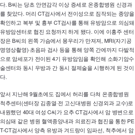
다. B씨는 당초 안면감각 이상 증세로 온종합병원 신경과
를 찾았다. 머리
CT
검사에서 전이성으로 짐작되는 종양을
확인하고 복부 및 흉부
CT
검사를 통해 유방암으로 의심돼
유방암센터로 협진 요청까지 하게 됐다. 이에 이홍주 센터
장은 B씨의 왼쪽 가슴에서 몽우리가 만져져,
MRI
(자기공
명영상촬영)·초음파 검사 등을 통해 양쪽 간에까지 다발적
으로 암세포가 전이된 4기 유방암임을 확인해 소화기암수
술센터와 동시 우방과 간 동시 절제술을 시행하게 된 것이
다.
앞서 지난해 9월초에도 집에서 허리를 다쳐 온종합병원
척추센터(센터장 김종열·전 고신대병원 신경외과 교수)로
내원했던
40
대 여성 C씨가 요추
CT
검사에서 암 병변으로
의심돼 같은 병원 혈액종양내과 의료진과 협진을 통한
PE
T-CT
검사에서 양측 유방과 겨드랑이 임파선, 척추에서 암