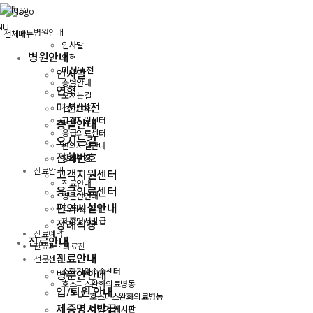
메
뉴
NU
병원안내
전체메뉴
건
인사말
너
병원안내
연혁
뛰
미션/비전
인사말
기
층별안내
연혁
오시는길
미션/비전
전화번호
고객지원센터
층별안내
응급의료센터
오시는길
편의시설안내
전화번호
장례식장
진료안내
고객지원센터
진료안내
응급의료센터
병문안안내
편의시설안내
입/퇴원 안내
제증명서발급
장례식장
진료예약
진료안내
진료과ㆍ의료진
진료안내
전문센터
소화기암수술센터
병문안안내
호스피스완화의료병동
입/퇴원 안내
호스피스완화의료병동
제증명서발급
이야기 게시판