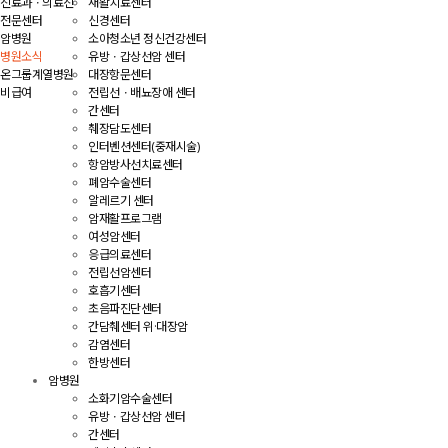
재활치료센터
진료과ㆍ의료진
신경센터
전문센터
소아청소년 정신건강센터
암병원
유방ㆍ갑상선암 센터
병원소식
대장항문센터
온그룹계열병원
전립선ㆍ배뇨장애 센터
비급여
간센터
췌장담도센터
인터벤션센터(중재시술)
항암방사선치료센터
폐암수술센터
알레르기 센터
암재활프로그램
여성암센터
응급의료센터
전립선암센터
호흡기센터
초음파진단센터
간담췌센터 위·대장암
감염센터
한방센터
암병원
소화기암수술센터
유방ㆍ갑상선암 센터
간센터