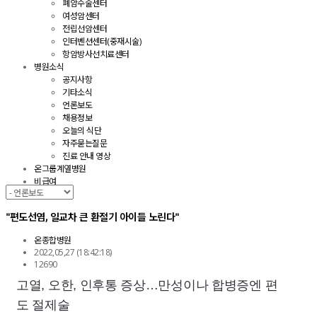
폐암수술센터
여성암센터
전립선암센터
인터벤션센터(중재시술)
항암방사선치료센터
병원소식
공지사항
기타소식
언론보도
채용정보
오늘의 식단
자주묻는질문
진료 안내 영상
온그룹계열병원
비급여
"편도선염, 일교차 큰 환절기 아이들 노린다"
온종합병원
2022,05,27
(18:42:18)
12690
고열, 오한, 인후통 증상…만성이나 합병증엔 편
도 절제술