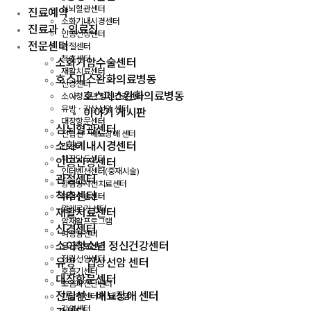
심뇌혈관센터
진료예약
소화기내시경센터
진료과ㆍ의료진
인공신장센터
전문센터
관절센터
척추센터
소화기암수술센터
재활치료센터
호스피스완화의료병동
신경센터
호스피스완화의료병동
소아청소년 정신건강센터
유방ㆍ갑상선암 센터
이야기 게시판
대장항문센터
심뇌혈관센터
전립선ㆍ배뇨장애 센터
소화기내시경센터
간센터
췌장담도센터
인공신장센터
인터벤션센터(중재시술)
관절센터
항암방사선치료센터
척추센터
폐암수술센터
알레르기 센터
재활치료센터
암재활프로그램
신경센터
여성암센터
소아청소년 정신건강센터
응급의료센터
전립선암센터
유방ㆍ갑상선암 센터
호흡기센터
대장항문센터
초음파진단센터
전립선ㆍ배뇨장애 센터
간담췌센터 위·대장암
감염센터