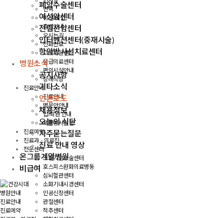
인사말
폐암수술센터
연혁
여성암센터
미션/비전
층별안내
전립선암센터
오시는길
인터벤션센터(중재시술)
전화번호
항암방사선치료센터
고객지원센터
응급의료센터
병원소식
편의시설안내
공지사항
장례식장
기타소식
진료안내
진료안내
언론보도
병문안안내
채용정보
입/퇴원 안내
오늘의 식단
제증명서발급
진료예약
자주묻는질문
진료과ㆍ의료진
진료 안내 영상
전문센터
온그룹계열병원
소화기암수술센터
호스피스완화의료병동
비급여
심뇌혈관센터
소화기내시경센터
인공신장센터
병원안내
관절센터
진료안내
척추센터
진료예약