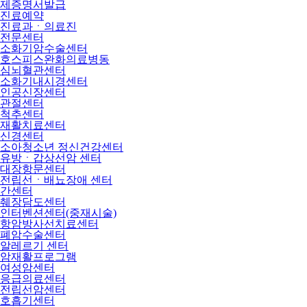
제증명서발급
진료예약
진료과ㆍ의료진
전문센터
소화기암수술센터
호스피스완화의료병동
심뇌혈관센터
소화기내시경센터
인공신장센터
관절센터
척추센터
재활치료센터
신경센터
소아청소년 정신건강센터
유방ㆍ갑상선암 센터
대장항문센터
전립선ㆍ배뇨장애 센터
간센터
췌장담도센터
인터벤션센터(중재시술)
항암방사선치료센터
폐암수술센터
알레르기 센터
암재활프로그램
여성암센터
응급의료센터
전립선암센터
호흡기센터