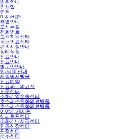
병원안내
인사말
연혁
미션/비전
층별안내
오시는길
전화번호
고객지원센터
응급의료센터
편의시설안내
장례식장
진료안내
진료안내
병문안안내
입/퇴원 안내
제증명서발급
진료예약
진료과ㆍ의료진
전문센터
소화기암수술센터
호스피스완화의료병동
호스피스완화의료병동
이야기 게시판
심뇌혈관센터
소화기내시경센터
인공신장센터
관절센터
척추센터