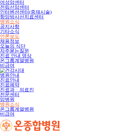
여성암센터
전립선암센터
인터벤션센터(중재시술)
항암방사선치료센터
병원소식
공지사항
기타소식
언론보도
채용정보
오늘의 식단
자주묻는질문
진료 안내 영상
온그룹계열병원
비급여
병원안내
진료안내
진료예약
진료과ㆍ의료진
전문센터
암병원
병원소식
온그룹계열병원
비급여