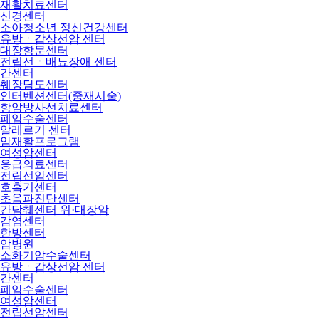
재활치료센터
신경센터
소아청소년 정신건강센터
유방ㆍ갑상선암 센터
대장항문센터
전립선ㆍ배뇨장애 센터
간센터
췌장담도센터
인터벤션센터(중재시술)
항암방사선치료센터
폐암수술센터
알레르기 센터
암재활프로그램
여성암센터
응급의료센터
전립선암센터
호흡기센터
초음파진단센터
간담췌센터 위·대장암
감염센터
한방센터
암병원
소화기암수술센터
유방ㆍ갑상선암 센터
간센터
폐암수술센터
여성암센터
전립선암센터