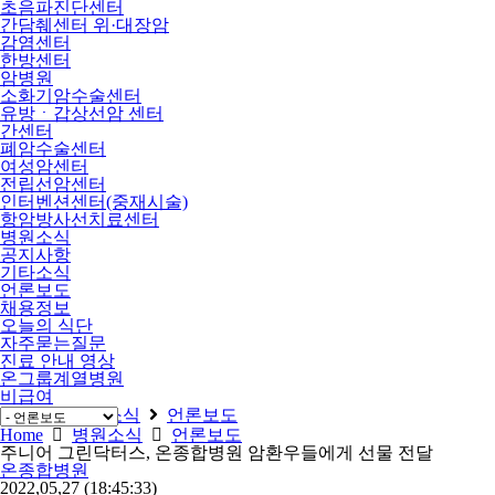
초음파진단센터
간담췌센터 위·대장암
감염센터
한방센터
암병원
소화기암수술센터
유방ㆍ갑상선암 센터
간센터
폐암수술센터
여성암센터
전립선암센터
인터벤션센터(중재시술)
항암방사선치료센터
병원소식
공지사항
기타소식
언론보도
채용정보
오늘의 식단
자주묻는질문
진료 안내 영상
온그룹계열병원
비급여
Home
병원소식
언론보도
Home
병원소식
언론보도
주니어 그린닥터스, 온종합병원 암환우들에게 선물 전달
온종합병원
2022,05,27
(18:45:33)