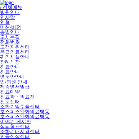
메
뉴
전체메뉴
U
건
병원안내
너
인사말
뛰
연혁
기
미션/비전
층별안내
오시는길
전화번호
고객지원센터
응급의료센터
편의시설안내
장례식장
진료안내
진료안내
병문안안내
입/퇴원 안내
제증명서발급
진료예약
진료과ㆍ의료진
전문센터
소화기암수술센터
호스피스완화의료병동
호스피스완화의료병동
이야기 게시판
심뇌혈관센터
소화기내시경센터
인공신장센터