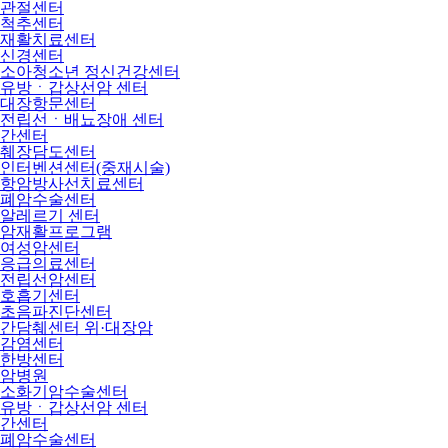
관절센터
척추센터
재활치료센터
신경센터
소아청소년 정신건강센터
유방ㆍ갑상선암 센터
대장항문센터
전립선ㆍ배뇨장애 센터
간센터
췌장담도센터
인터벤션센터(중재시술)
항암방사선치료센터
폐암수술센터
알레르기 센터
암재활프로그램
여성암센터
응급의료센터
전립선암센터
호흡기센터
초음파진단센터
간담췌센터 위·대장암
감염센터
한방센터
암병원
소화기암수술센터
유방ㆍ갑상선암 센터
간센터
폐암수술센터