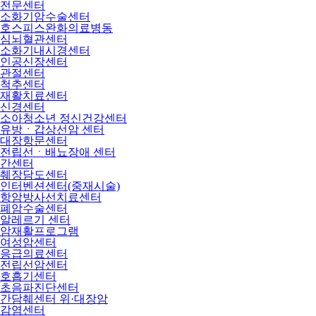
전문센터
소화기암수술센터
호스피스완화의료병동
심뇌혈관센터
소화기내시경센터
인공신장센터
관절센터
척추센터
재활치료센터
신경센터
소아청소년 정신건강센터
유방ㆍ갑상선암 센터
대장항문센터
전립선ㆍ배뇨장애 센터
간센터
췌장담도센터
인터벤션센터(중재시술)
항암방사선치료센터
폐암수술센터
알레르기 센터
암재활프로그램
여성암센터
응급의료센터
전립선암센터
호흡기센터
초음파진단센터
간담췌센터 위·대장암
감염센터