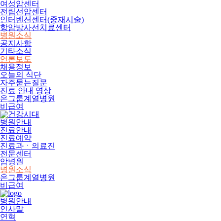
여성암센터
전립선암센터
인터벤션센터(중재시술)
항암방사선치료센터
병원소식
공지사항
기타소식
언론보도
채용정보
오늘의 식단
자주묻는질문
진료 안내 영상
온그룹계열병원
비급여
병원안내
진료안내
진료예약
진료과ㆍ의료진
전문센터
암병원
병원소식
온그룹계열병원
비급여
병원안내
인사말
연혁