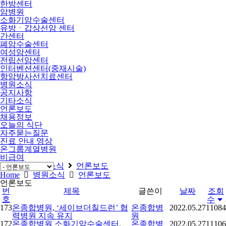
한방센터
암병원
소화기암수술센터
유방ㆍ갑상선암 센터
간센터
폐암수술센터
여성암센터
전립선암센터
인터벤션센터(중재시술)
항암방사선치료센터
병원소식
공지사항
기타소식
언론보도
채용정보
오늘의 식단
자주묻는질문
진료 안내 영상
온그룹계열병원
비급여
Home
병원소식
언론보도
Home
병원소식
언론보도
언론보도
번
제목
글쓴이
날짜
조회
호
수
173
온종합병원, ‘세이브더칠드런’ 협
온종합병
2022.05.27
11084
력병원 지속 유지
원
172
온종합병원 소화기암수술센터,
온종합병
2022.05.27
11106