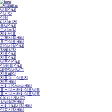
메
뉴
전체메뉴
U
건
병원안내
너
인사말
뛰
연혁
기
미션/비전
층별안내
오시는길
전화번호
고객지원센터
응급의료센터
편의시설안내
장례식장
진료안내
진료안내
병문안안내
입/퇴원 안내
제증명서발급
진료예약
진료과ㆍ의료진
전문센터
소화기암수술센터
호스피스완화의료병동
호스피스완화의료병동
이야기 게시판
심뇌혈관센터
소화기내시경센터
인공신장센터