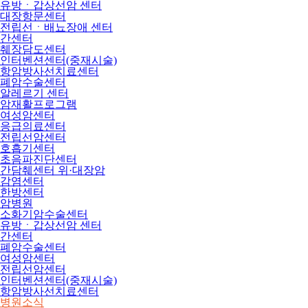
유방ㆍ갑상선암 센터
대장항문센터
전립선ㆍ배뇨장애 센터
간센터
췌장담도센터
인터벤션센터(중재시술)
항암방사선치료센터
폐암수술센터
알레르기 센터
암재활프로그램
여성암센터
응급의료센터
전립선암센터
호흡기센터
초음파진단센터
간담췌센터 위·대장암
감염센터
한방센터
암병원
소화기암수술센터
유방ㆍ갑상선암 센터
간센터
폐암수술센터
여성암센터
전립선암센터
인터벤션센터(중재시술)
항암방사선치료센터
병원소식