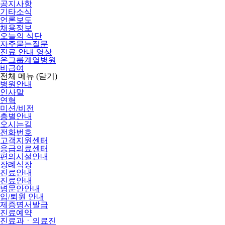
공지사항
기타소식
언론보도
채용정보
오늘의 식단
자주묻는질문
진료 안내 영상
온그룹계열병원
비급여
전체 메뉴
(닫기)
병원안내
인사말
연혁
미션/비전
층별안내
오시는길
전화번호
고객지원센터
응급의료센터
편의시설안내
장례식장
진료안내
진료안내
병문안안내
입/퇴원 안내
제증명서발급
진료예약
진료과ㆍ의료진