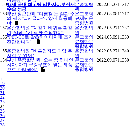
159
92세 국내 최고령 암환자…부산서
온종합병
2022.05.27
11317
수술 성공
원
158
부산 정근안과 "여름철 눈 질환 주
온그룹의
2022.08.08
11317
의 필요"...선글라스, 양산 착용해
료재단온
종합병원
야
157
온종합병원 “계절이 바뀌는 환절
온종합병
2022.05.27
11337
기, 알레르기 질환 주의해야”
원
156
“PET-CT로 알츠하이머치매 조기
온그룹의
2024.05.09
11339
료재단온
진단합니다!”
종합병원
155
온종합병원 "비흡연자도 폐암 무
온종합병
2022.05.27
11340
시할 수 없어"
원
154
부산 온종합병원 "오복 중 하나인
온그룹의
2022.09.07
11350
치아, 자기 구강구조에 맞는 제품
료재단온
종합병원
으로 관리해야"
Previous
«
19
20
21
22
23
24
25
26
27
28