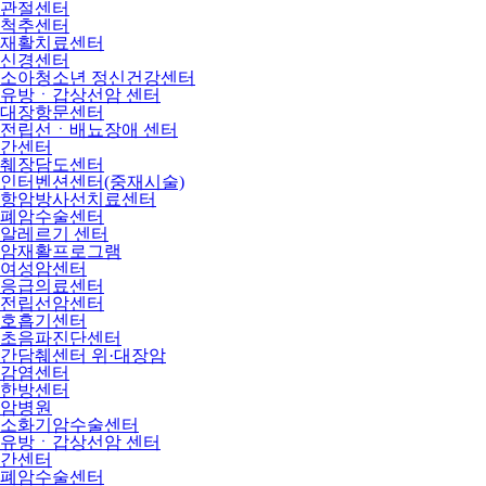
관절센터
척추센터
재활치료센터
신경센터
소아청소년 정신건강센터
유방ㆍ갑상선암 센터
대장항문센터
전립선ㆍ배뇨장애 센터
간센터
췌장담도센터
인터벤션센터(중재시술)
항암방사선치료센터
폐암수술센터
알레르기 센터
암재활프로그램
여성암센터
응급의료센터
전립선암센터
호흡기센터
초음파진단센터
간담췌센터 위·대장암
감염센터
한방센터
암병원
소화기암수술센터
유방ㆍ갑상선암 센터
간센터
폐암수술센터