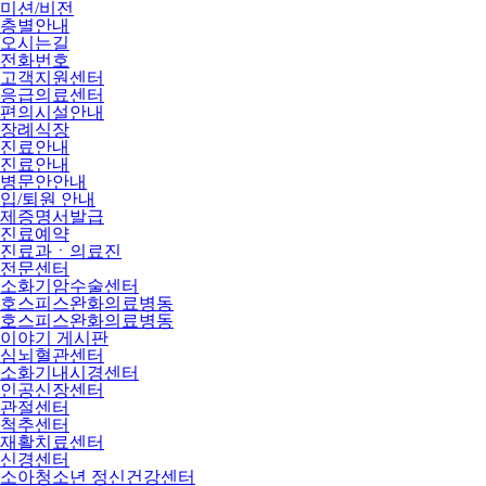
미션/비전
층별안내
오시는길
전화번호
고객지원센터
응급의료센터
편의시설안내
장례식장
진료안내
진료안내
병문안안내
입/퇴원 안내
제증명서발급
진료예약
진료과ㆍ의료진
전문센터
소화기암수술센터
호스피스완화의료병동
호스피스완화의료병동
이야기 게시판
심뇌혈관센터
소화기내시경센터
인공신장센터
관절센터
척추센터
재활치료센터
신경센터
소아청소년 정신건강센터