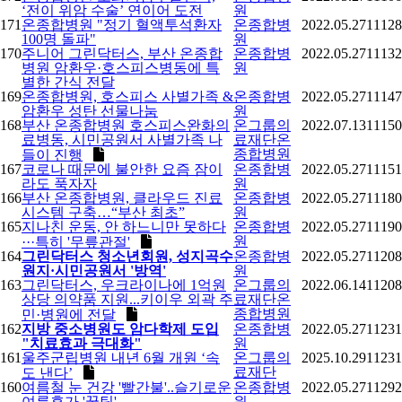
‘전이 위암 수술’ 연이어 도전
원
171
온종합병원 "정기 혈액투석환자
온종합병
2022.05.27
11128
100명 돌파"
원
170
주니어 그린닥터스, 부산 온종합
온종합병
2022.05.27
11132
병원 암환우·호스피스병동에 특
원
별한 간식 전달
169
온종합병원, 호스피스 사별가족 &
온종합병
2022.05.27
11147
암환우 성탄 선물나눔
원
168
부산 온종합병원 호스피스완화의
온그룹의
2022.07.13
11150
료병동, 시민공원서 사별가족 나
료재단온
종합병원
들이 진행
167
코로나 때문에 불안한 요즘 잠이
온종합병
2022.05.27
11151
라도 푹자자
원
166
부산 온종합병원, 클라우드 진료
온종합병
2022.05.27
11180
시스템 구축…“부산 최초”
원
165
지나친 운동, 안 하느니만 못하다
온종합병
2022.05.27
11190
원
···특히 '무릎관절'
164
그린닥터스 청소년회원, 성지곡수
온종합병
2022.05.27
11208
원지·시민공원서 '방역'
원
163
그린닥터스, 우크라이나에 1억원
온그룹의
2022.06.14
11208
상당 의약품 지원...키이우 외곽 주
료재단온
종합병원
민·병원에 전달
162
지방 중소병원도 암다학제 도입
온종합병
2022.05.27
11231
"치료효과 극대화"
원
161
울주군립병원 내년 6월 개원 ‘속
온그룹의
2025.10.29
11231
료재단
도 낸다’
160
여름철 눈 건강 '빨간불'..슬기로운
온종합병
2022.05.27
11292
여름휴가 '꿀팁'
원