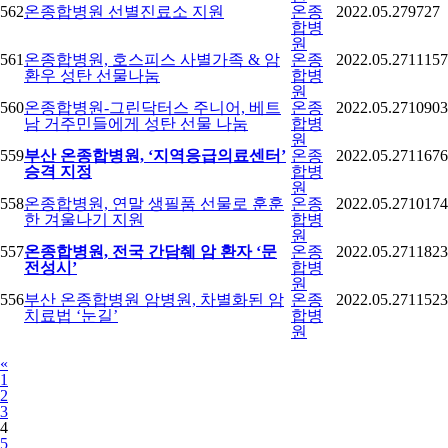
562
온종합병원 선별진료소 지원
온종
2022.05.27
9727
합병
원
561
온종합병원, 호스피스 사별가족 & 암
온종
2022.05.27
11157
환우 성탄 선물나눔
합병
원
560
온종합병원-그린닥터스 주니어, 베트
온종
2022.05.27
10903
남 거주민들에게 성탄 선물 나눔
합병
원
559
부산 온종합병원, ‘지역응급의료센터’
온종
2022.05.27
11676
승격 지정
합병
원
558
온종합병원, 연말 생필품 선물로 훈훈
온종
2022.05.27
10174
한 겨울나기 지원
합병
원
557
온종합병원, 전국 간담췌 암 환자 ‘문
온종
2022.05.27
11823
전성시’
합병
원
556
부산 온종합병원 암병원, 차별화된 암
온종
2022.05.27
11523
치료법 ‘눈길’
합병
원
Previous
«
1
2
3
4
5