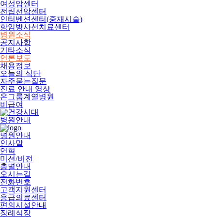
여성암센터
전립선암센터
인터벤션센터(중재시술)
항암방사선치료센터
병원소식
공지사항
기타소식
언론보도
채용정보
오늘의 식단
자주묻는질문
진료 안내 영상
온그룹계열병원
비급여
병원안내
병원안내
인사말
연혁
미션/비전
층별안내
오시는길
전화번호
고객지원센터
응급의료센터
편의시설안내
장례식장