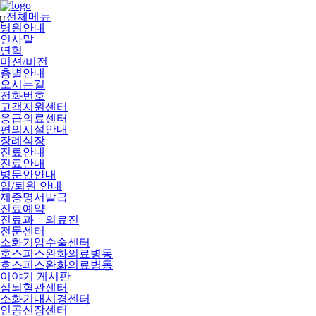
메
뉴
전체메뉴
U
건
병원안내
너
인사말
뛰
연혁
기
미션/비전
층별안내
오시는길
전화번호
고객지원센터
응급의료센터
편의시설안내
장례식장
진료안내
진료안내
병문안안내
입/퇴원 안내
제증명서발급
진료예약
진료과ㆍ의료진
전문센터
소화기암수술센터
호스피스완화의료병동
호스피스완화의료병동
이야기 게시판
심뇌혈관센터
소화기내시경센터
인공신장센터