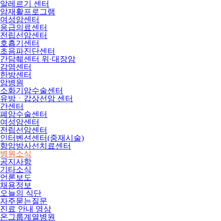
알레르기 센터
암재활프로그램
여성암센터
응급의료센터
전립선암센터
호흡기센터
초음파진단센터
간담췌센터 위·대장암
감염센터
한방센터
암병원
소화기암수술센터
유방ㆍ갑상선암 센터
간센터
폐암수술센터
여성암센터
전립선암센터
인터벤션센터(중재시술)
항암방사선치료센터
병원소식
공지사항
기타소식
언론보도
채용정보
오늘의 식단
자주묻는질문
진료 안내 영상
온그룹계열병원