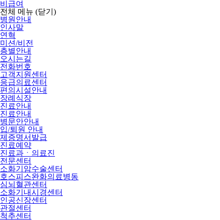
비급여
전체 메뉴
(닫기)
병원안내
인사말
연혁
미션/비전
층별안내
오시는길
전화번호
고객지원센터
응급의료센터
편의시설안내
장례식장
진료안내
진료안내
병문안안내
입/퇴원 안내
제증명서발급
진료예약
진료과ㆍ의료진
전문센터
소화기암수술센터
호스피스완화의료병동
심뇌혈관센터
소화기내시경센터
인공신장센터
관절센터
척추센터