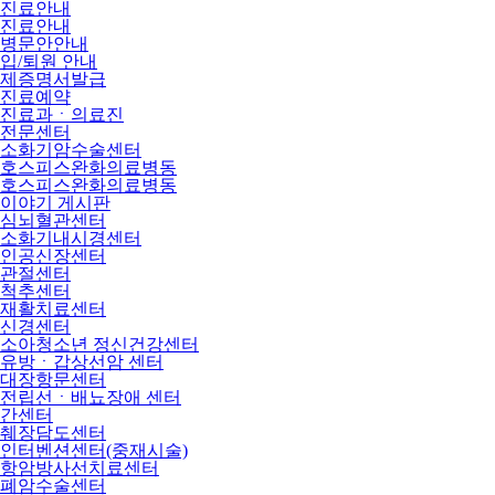
진료안내
진료안내
병문안안내
입/퇴원 안내
제증명서발급
진료예약
진료과ㆍ의료진
전문센터
소화기암수술센터
호스피스완화의료병동
호스피스완화의료병동
이야기 게시판
심뇌혈관센터
소화기내시경센터
인공신장센터
관절센터
척추센터
재활치료센터
신경센터
소아청소년 정신건강센터
유방ㆍ갑상선암 센터
대장항문센터
전립선ㆍ배뇨장애 센터
간센터
췌장담도센터
인터벤션센터(중재시술)
항암방사선치료센터
폐암수술센터