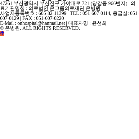
47261 부산광역시 부산진구 가야대로 721 (당감동 966번지) | 의
료기관명칭 : 의료법인 온그룹의료재단 온병원
사업자등록번호 : 605-82-11399 | TEL : 051-607-0114, 응급실: 051-
607-0129 | FAX : 051-607-0220
E-Mail : onhospital@hanmail.net | 대표자명 : 윤선희
© 온병원. ALL RIGHTS RESERVED.
©
k2s0o2d0e0s1i0g1n.
ALL
RIGHTS
RESERVED.