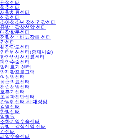
관절센터
척추센터
재활치료센터
신경센터
소아청소년 정신건강센터
유방ㆍ갑상선암 센터
대장항문센터
전립선ㆍ배뇨장애 센터
간센터
췌장담도센터
인터벤션센터(중재시술)
항암방사선치료센터
폐암수술센터
알레르기 센터
암재활프로그램
여성암센터
응급의료센터
전립선암센터
호흡기센터
초음파진단센터
간담췌센터 위·대장암
감염센터
한방센터
암병원
소화기암수술센터
유방ㆍ갑상선암 센터
간센터
폐암수술센터