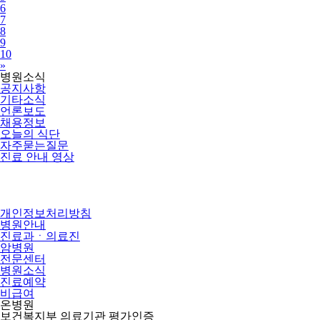
6
7
8
9
10
Next
»
병원소식
공지사항
기타소식
언론보도
채용정보
오늘의 식단
자주묻는질문
진료 안내 영상
개인정보처리방침
병원안내
진료과ㆍ의료진
암병원
전문센터
병원소식
진료예약
비급여
온병원
보건복지부 의료기관 평가인증