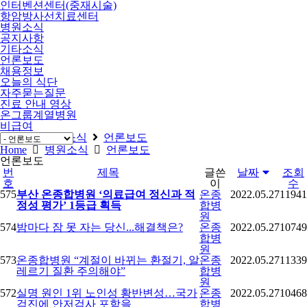
인터벤션센터(중재시술)
항암방사선치료센터
병원소식
공지사항
기타소식
언론보도
채용정보
오늘의 식단
자주묻는질문
진료 안내 영상
온그룹계열병원
비급여
Home
병원소식
언론보도
Home
병원소식
언론보도
언론보도
번
제목
글쓴
날짜
조회
호
이
수
575
부산 온종합병원 ‘의료급여 정신과 적
온종
2022.05.27
11941
정성 평가’ 1등급 획득
합병
원
574
밤마다 잠 못 자는 당신...해결책은?
온종
2022.05.27
10749
합병
원
573
온종합병원 “계절이 바뀌는 환절기, 알
온종
2022.05.27
11339
레르기 질환 주의해야”
합병
원
572
실명 원인 1위 노인성 황반변성…국가
온종
2022.05.27
10468
검진에 안저검사 포함을
합병