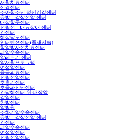
재활치료센터
신경센터
소아청소년 정신건강센터
유방ㆍ갑상선암 센터
대장항문센터
전립선ㆍ배뇨장애 센터
간센터
췌장담도센터
인터벤션센터(중재시술)
항암방사선치료센터
폐암수술센터
알레르기 센터
암재활프로그램
여성암센터
응급의료센터
전립선암센터
호흡기센터
초음파진단센터
간담췌센터 위·대장암
감염센터
한방센터
암병원
소화기암수술센터
유방ㆍ갑상선암 센터
간센터
폐암수술센터
여성암센터
전립선암센터