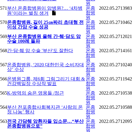
원
571
부산 온종합병원이 암병원?… ‘4차병
온종
2022.05.27
13983
합병
원’이라는 별칭 생겨
원
570
온종합병원, 길이 25㎝짜리 초대형 전
온종
2022.05.27
10462
이성 간암 수술 성공
합병
원
569
부산 온종합병원 올해 간·췌·담도 암
온종
2022.05.27
12021
수술 100례 돌파
합병
원
568
간·담·췌 암 수술 '부산'도 잘한다
온종
2022.05.27
14161
합병
원
567
온종합병원, ‘2020 대한민국 소비자대
온종
2022.05.27
10240
상’ 수상
합병
원
566
온병원그룹, 제6회 그림그리기 대회 &
온종
2022.05.27
11942
건강백일장 수상작 발표
합병
원
565
K-방역의 숨은 영웅들 /정근
온종
2022.05.27
10538
합병
원
564
부산 전포종합사회복지관 ‘사랑의 온
온종
2022.05.27
10588
정 나눔’ 행사
합병
원
563
전국 간담췌 암환자들 입소문…“부산
온종
2022.05.27
12095
온종합병원으로”
합병
원